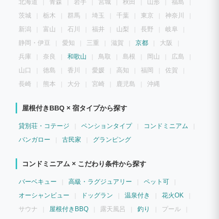
北海道
青森
岩手
宮城
秋田
山形
福島
茨城
栃木
群馬
埼玉
千葉
東京
神奈川
新潟
富山
石川
福井
山梨
長野
岐阜
静岡・伊豆
愛知
三重
滋賀
京都
大阪
兵庫
奈良
和歌山
鳥取
島根
岡山
広島
山口
徳島
香川
愛媛
高知
福岡
佐賀
長崎
熊本
大分
宮崎
鹿児島
沖縄
屋根付きBBQ × 宿タイプから探す
貸別荘・コテージ
ペンションタイプ
コンドミニアム
バンガロー
古民家
グランピング
コンドミニアム × こだわり条件から探す
バーベキュー
高級・ラグジュアリー
ペット可
オーシャンビュー
ドッグラン
温泉付き
花火OK
サウナ
屋根付きBBQ
露天風呂
釣り
プール