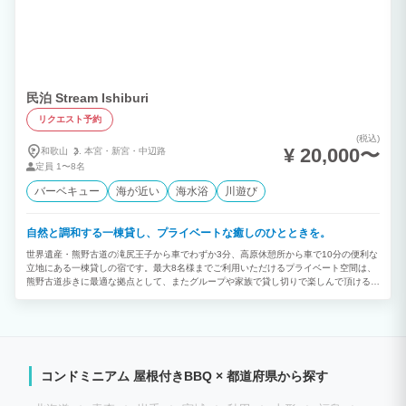
民泊 Stream Ishiburi
リクエスト予約
(税込)
¥ 20,000〜
和歌山
本宮・
新宮・
中辺路
定員
1〜8名
バーベキュー
海が近い
海水浴
川遊び
自然と調和する一棟貸し、プライベートな癒しのひとときを。
世界遺産・熊野古道の滝尻王子から車でわずか3分、高原休憩所から車で10分の便利な
立地にある一棟貸しの宿です。最大8名様までご利用いただけるプライベート空間は、
熊野古道歩きに最適な拠点として、またグループや家族で貸し切りで楽しんで頂ける宿
として、多くの方にご利用頂いています。滝尻や高原への送迎サービスのほか、近隣へ
の夕食買い出しの送迎もご提供。石船川のせせらぎと豊かな自然に包まれながら、ゆっ
たりとした時間をお過ごしください。 グループ旅行やファミリー旅行に最適なプライ
ベート空間で、思い出に残るひとときをどうぞ♪
コンドミニアム 屋根付きBBQ × 都道府県から探す