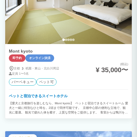
Mont kyoto
即予約
オンライン決済
(税込)
¥ 35,000〜
京都
祇園・
東山・
北白川周辺
定員
1〜5名
バーベキュー
ペット可
ペットと宿泊できるスイートホテル
【愛犬と京都旅行を楽しむなら、Mont kyoto】 ペットと宿泊できるスイートルーム 愛
犬と一緒に特別なひと時を。2頭まで同伴可能です。 京都中心部の便利な立地で、観
光に最適。 観光で疲れた体を癒す、上質な空間をご提供します。 客室からは鴨川を一
望。 春の桜、夏の新緑、秋の紅葉と、 四季折々の美しい景色をお楽しみいただけま
す。