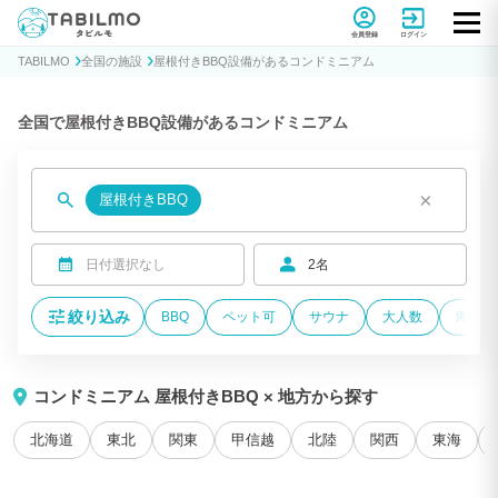
貸別荘コテージ・一棟貸し宿泊予約サイトTABILMO(タビルモ)
会員登録
ログイン
TABILMO
全国の施設
屋根付きBBQ設備があるコンドミニアム
全国で屋根付きBBQ設備があるコンドミニアム
×
屋根付きBBQ
日付選択なし
2名
絞り込み
BBQ
ペット可
サウナ
大人数
海が近
コンドミニアム 屋根付きBBQ × 地方から探す
北海道
東北
関東
甲信越
北陸
関西
東海