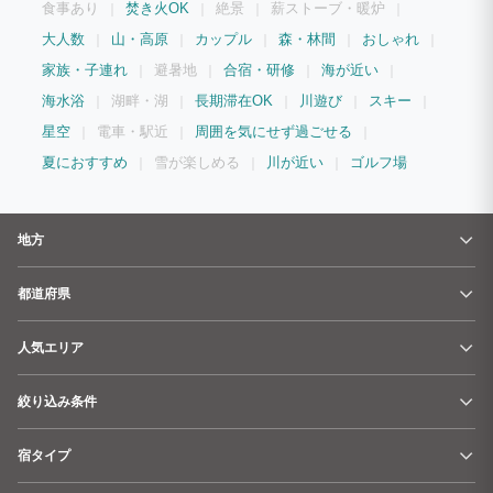
食事あり
焚き火OK
絶景
薪ストーブ・暖炉
大人数
山・高原
カップル
森・林間
おしゃれ
家族・子連れ
避暑地
合宿・研修
海が近い
海水浴
湖畔・湖
長期滞在OK
川遊び
スキー
星空
電車・駅近
周囲を気にせず過ごせる
夏におすすめ
雪が楽しめる
川が近い
ゴルフ場
地方
都道府県
人気エリア
絞り込み条件
宿タイプ