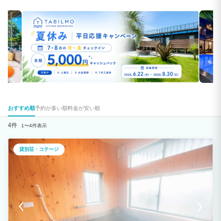
おすすめ順
予約が多い順
料金が安い順
4件
1〜4件表示
貸別荘・コテージ