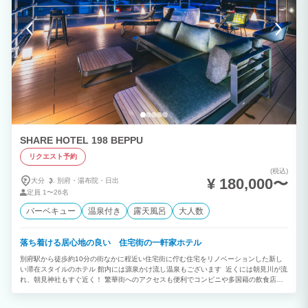
SHARE HOTEL 198 BEPPU
リクエスト予約
(税込)
¥ 180,000〜
大分
別府・
湯布院・
日出
定員
1〜26名
バーベキュー
温泉付き
露天風呂
大人数
落ち着ける居心地の良い 住宅街の一軒家ホテル
別府駅から徒歩約10分の街なかに程近い住宅街に佇む住宅をリノベーションした新し
い滞在スタイルのホテル 館内には源泉かけ流し温泉もございます 近くには朝見川が流
れ、朝見神社もすぐ近く！ 繁華街へのアクセスも便利でコンビニや多国籍の飲食店、
市営温泉なども近くに揃う好立地 地元に溶け込んで暮らすように滞在できます。