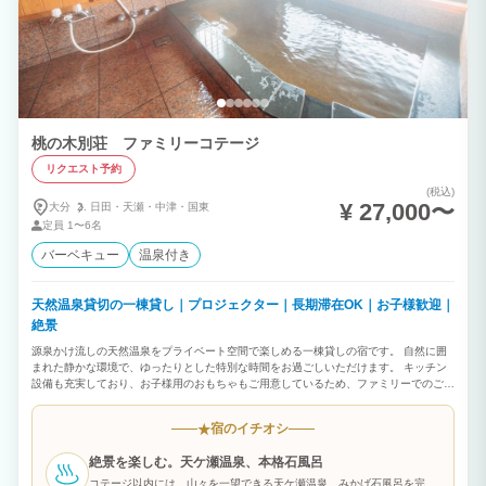
桃の木別荘 ファミリーコテージ
リクエスト予約
(税込)
¥ 27,000〜
大分
日田・
天瀬・
中津・
国東
定員
1〜6名
バーベキュー
温泉付き
天然温泉貸切の一棟貸し｜プロジェクター｜長期滞在OK｜お子様歓迎｜
絶景
源泉かけ流しの天然温泉をプライベート空間で楽しめる一棟貸しの宿です。 自然に囲
まれた静かな環境で、ゆったりとした特別な時間をお過ごしいただけます。 キッチン
設備も充実しており、お子様用のおもちゃもご用意しているため、ファミリーでのご利
用や長期滞在中にもおすすめです！ 隣には、9名まで泊まれるコテージがあります。
大人数の場合は2棟まとめて予約できます。 食事は一緒に楽しめて、寝るときはそれぞ
宿のイチオシ
★
れのコテージでゆっくり休めます。それぞれ異なるタイプの温泉も楽しめます。 【お
すすめポイント】 自然豊かなロケーションの中、源泉かけ流しの天然温泉をプライベ
絶景を楽しむ。天ケ瀬温泉、本格石風呂
ート一棟がして、24時間お楽しみいただけます。
コテージ以内には、山々を一望できる天ケ瀬温泉、みかげ石風呂を完