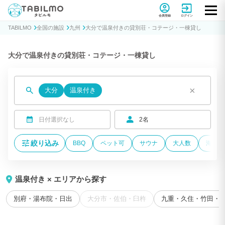
貸別荘コテージ・一棟貸し宿泊予約サイトTABILMO(タビルモ)
会員登録
ログイン
TABILMO
全国の施設
九州
大分で温泉付きの貸別荘・コテージ・一棟貸し
大分で温泉付きの貸別荘・コテージ・一棟貸し
×
大分
温泉付き
日付選択なし
2名
絞り込み
BBQ
ペット可
サウナ
大人数
海が近
温泉付き × エリアから探す
別府・湯布院・日出
大分市・佐伯・臼杵
九重・久住・竹田・