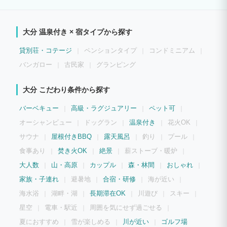
大分 温泉付き × 宿タイプから探す
貸別荘・コテージ
ペンションタイプ
コンドミニアム
バンガロー
古民家
グランピング
大分 こだわり条件から探す
バーベキュー
高級・ラグジュアリー
ペット可
オーシャンビュー
ドッグラン
温泉付き
花火OK
サウナ
屋根付きBBQ
露天風呂
釣り
プール
食事あり
焚き火OK
絶景
薪ストーブ・暖炉
大人数
山・高原
カップル
森・林間
おしゃれ
家族・子連れ
避暑地
合宿・研修
海が近い
海水浴
湖畔・湖
長期滞在OK
川遊び
スキー
星空
電車・駅近
周囲を気にせず過ごせる
夏におすすめ
雪が楽しめる
川が近い
ゴルフ場