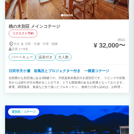
桃の木別荘 メインコテージ
リクエスト予約
(税込)
¥ 32,000〜
大分
日田・
天瀬・
中津・
国東
定員
1〜9名
バーベキュー
温泉付き
大人数
日田市天ケ瀬 岩風呂とプロジェクター付き 一棟貸コテージ
自然豊かな別荘地にある3階建ての、天然温泉岩風呂付き貸別荘です。 リビングや岩風
呂からは緑や夕日を眺めることができ、とても開放感のあるお部屋となっております。
家電、調理器具、食器など全て揃ったフルキッチン。 食材だけ持ち込めば、お料理や
屋根付きのウッドデッキで焼肉をおお楽しみいただけます。 トランプやオセロなどで
楽しんだり、プロジェクターでDVD鑑賞したり。 ご家族ご友人と一緒に、温泉付き貸
別荘でごゆっくりおくつろぎください。
貸別荘・コテージ