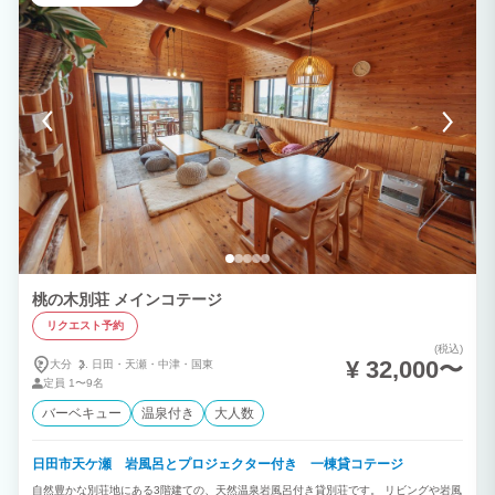
桃の木別荘 メインコテージ
リクエスト予約
(税込)
¥ 32,000〜
大分
日田・
天瀬・
中津・
国東
定員
1〜9名
バーベキュー
温泉付き
大人数
日田市天ケ瀬 岩風呂とプロジェクター付き 一棟貸コテージ
自然豊かな別荘地にある3階建ての、天然温泉岩風呂付き貸別荘です。 リビングや岩風