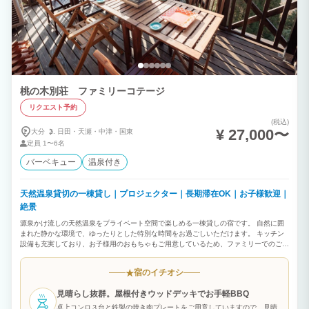
桃の木別荘 ファミリーコテージ
リクエスト予約
(税込)
¥ 27,000〜
大分
日田・
天瀬・
中津・
国東
定員
1〜6名
バーベキュー
温泉付き
天然温泉貸切の一棟貸し｜プロジェクター｜長期滞在OK｜お子様歓迎｜
絶景
源泉かけ流しの天然温泉をプライベート空間で楽しめる一棟貸しの宿です。 自然に囲
まれた静かな環境で、ゆったりとした特別な時間をお過ごしいただけます。 キッチン
設備も充実しており、お子様用のおもちゃもご用意しているため、ファミリーでのご利
用や長期滞在中にもおすすめです！ 隣には、9名まで泊まれるコテージがあります。
大人数の場合は2棟まとめて予約できます。 食事は一緒に楽しめて、寝るときはそれぞ
宿のイチオシ
★
れのコテージでゆっくり休めます。それぞれ異なるタイプの温泉も楽しめます。 【お
すすめポイント】 自然豊かなロケーションの中、源泉かけ流しの天然温泉をプライベ
見晴らし抜群。屋根付きウッドデッキでお手軽BBQ
ート一棟がして、24時間お楽しみいただけます。
卓上コンロ３台と鉄製の焼き肉プレートをご用意していますので、見晴