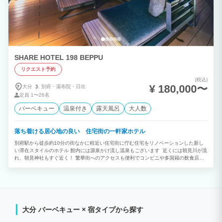
SHARE HOTEL 198 BEPPU
リクエスト予約
(税込)
¥ 180,000〜
大分
別府・
湯布院・
日出
定員
1〜26名
バーベキュー
温泉付き
露天風呂
大人数
落ち着ける居心地の良い 住宅街の一軒家ホテル
別府駅から徒歩約10分の街なかに程近い住宅街に佇む住宅をリノベーションした新し
い滞在スタイルのホテル 館内には源泉かけ流し温泉もございます 近くには朝見川が流
れ、朝見神社もすぐ近く！ 繁華街へのアクセスも便利でコンビニや多国籍の飲食店、
市営温泉なども近くに揃う好立地 地元に溶け込んで暮らすように滞在できます。
大分 バーベキュー × 宿タイプから探す