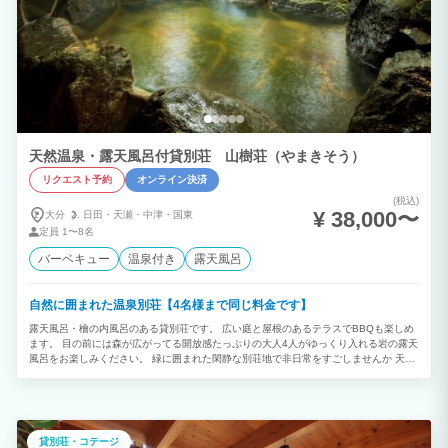
天然温泉・露天風呂付貸別荘 山樹荘（やまきそう）
リクエスト予約
オンライン決済
(税込)
¥ 38,000〜
大分
日田・
天瀬・
中津・
国東
定員
1〜8名
バーベキュー
温泉付き
露天風呂
自然に囲まれた温泉別荘【4名様まで同じ料金です】
露天風呂・檜の内風呂のある貸別荘です。 広い庭と屋根のあるテラスでBBQも楽しめ
ます。 目の前には森が広がってる開放感たっぷりの大人4人がゆっくり入れる岩の露天
風呂をお楽しみください。 緑に囲まれた閑静な別荘地で非日常をすごしませんか 天ヶ
瀬温泉は九州のほぼ真ん中にあり、 湯布院や別府・阿蘇・博多まで車で60分～90分圏
内です。
貸別荘・コテージ