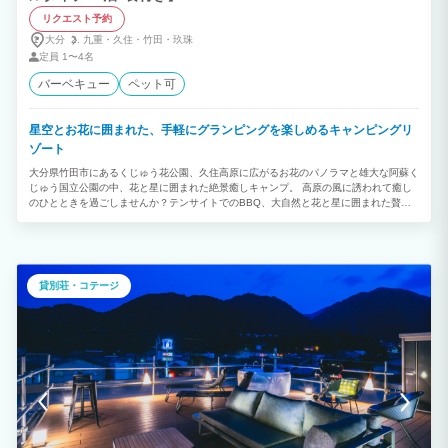
リクエスト予約
大分
九重・
久住・
竹田・
玖珠
定員
1〜4名
バーベキュー
ペット可
星空とお花に囲まれた、手軽にグランピングを楽しめるキャンピングリ
ゾート
大分県竹田市にあるくじゅう花公園、久住高原に広がるお花のパノラマと雄大な阿蘇く
じゅう国立公園の中、花と星に囲まれた絶景癒しキャンプ。 高原の風に誘われて癒し
のひとときを過ごしませんか？テンサイトでのBBQ、大自然と花と星に囲まれた贅沢
な時間とお食事をお楽しみください！ ※1予約に付き4名様までのご対応となります。
【子供料金に関して】 2〜12歳までのお客様は子供料金が発生します。 ※子供の寝
具、お食事のご料金が含まれています。 ※不要の場合は別途、ご連絡ください。
貸別荘・コテージ