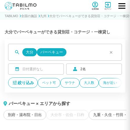
貸別荘コテージ・一棟貸し宿泊予約サイトTABILMO(タビルモ)
会員登録
ログイン
TABILMO
全国の施設
九州
大分でバーベキューができる貸別荘・コテージ・一棟貸
大分でバーベキューができる貸別荘・コテージ・一棟貸し
×
大分
バーベキュー
日付選択なし
2名
絞り込み
ペット可
サウナ
大人数
海が近い
温
バーベキュー × エリアから探す
別府・湯布院・日出
大分市・佐伯・臼杵
九重・久住・竹田・