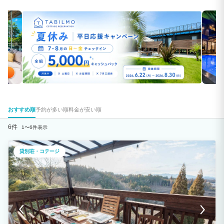
おすすめ順
予約が多い順
料金が安い順
6件
1〜6件表示
貸別荘・コテージ