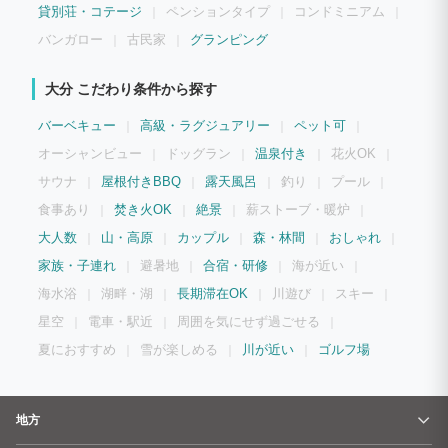
貸別荘・コテージ
ペンションタイプ
コンドミニアム
バンガロー
古民家
グランピング
大分 こだわり条件から探す
バーベキュー
高級・ラグジュアリー
ペット可
オーシャンビュー
ドッグラン
温泉付き
花火OK
サウナ
屋根付きBBQ
露天風呂
釣り
プール
食事あり
焚き火OK
絶景
薪ストーブ・暖炉
大人数
山・高原
カップル
森・林間
おしゃれ
家族・子連れ
避暑地
合宿・研修
海が近い
海水浴
湖畔・湖
長期滞在OK
川遊び
スキー
星空
電車・駅近
周囲を気にせず過ごせる
夏におすすめ
雪が楽しめる
川が近い
ゴルフ場
地方