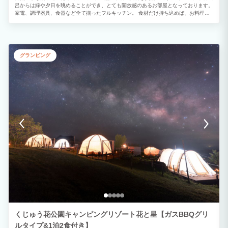
呂からは緑や夕日を眺めることができ、とても開放感のあるお部屋となっております。
家電、調理器具、食器など全て揃ったフルキッチン。 食材だけ持ち込めば、お料理や
屋根付きのウッドデッキで焼肉をおお楽しみいただけます。 トランプやオセロなどで
楽しんだり、プロジェクターでDVD鑑賞したり。 ご家族ご友人と一緒に、温泉付き貸
別荘でごゆっくりおくつろぎください。
グランピング
くじゅう花公園キャンピングリゾート花と星【ガスBBQグリ
ルタイプ&1泊2食付き】