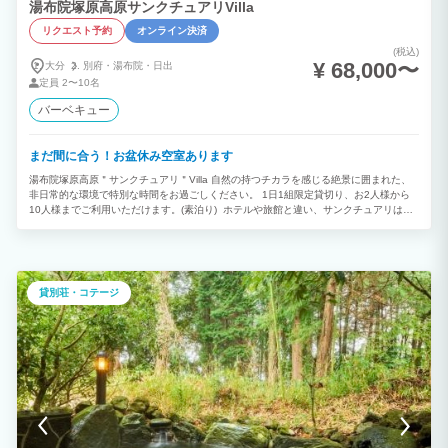
湯布院塚原高原サンクチュアリVilla
リクエスト予約
オンライン決済
(税込)
¥ 68,000〜
大分
別府・
湯布院・
日出
定員
2〜10名
バーベキュー
まだ間に合う！お盆休み空室あります
湯布院塚原高原＂サンクチュアリ＂Villa 自然の持つチカラを感じる絶景に囲まれた、
非日常的な環境で特別な時間をお過ごしください。 1日1組限定貸切り、お2人様から
10人様までご利用いただけます。(素泊り) ホテルや旅館と違い、サンクチュアリはオ
ープンスペースで作られています。 閉ざされた世界ではなく開けた空間が最大の魅力
です。 大自然の中のガーデンでは、BBQや星空鑑賞、モーニングコーヒーなど。 屋内
では、雨天を気にせず、手作りのお料理やケータリング料理を囲んだりとお好きなスタ
イルで楽しめます。 1組限定貸し切りヴィラなので、周りを気にせず、カップルやご家
族、グループ様に喜んでいただいています。 また当施設はセミナーやイベント宿泊に
貸別荘・コテージ
もご利用いただけます。 (1団体様当りイベントレンタル料金1日20,000円、2日
25,000円)※お支払いは別途現地にて現金精算となります。 ゲスト様宿泊棟の別棟に
オーナー夫婦が住んでおり、チェックインの際に設備の説明をさせていただきます。
※3泊以上で連泊割引あり(20%off) 由布岳、鶴見岳、伽藍岳、塚原高原を見渡せる絶景
パノラマビューのサンクチュアリへぜひお越しください。