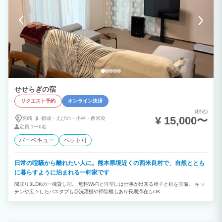
せせらぎの宿
リクエスト予約
オンライン決済
(税込)
¥ 15,000〜
宮崎
都城・
えびの・
小林・
西米良
定員
1〜6名
バーベキュー
ペット可
日常の喧騒から離れたい人に。熊本県境近くの西米良村で、自然ととも
に暮らすように泊まれる一軒家です
間取り3LDKの一棟貸し宿。 無料Wi-Fiと洋室には仕事が出来る椅子と机を完備。 キッ
チンや広々したバスタブも◎洗濯機や掃除機もあり長期滞在もOK