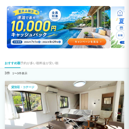
おすすめ順
予約が多い順
料金が安い順
3件
1〜3件表示
貸別荘・コテージ