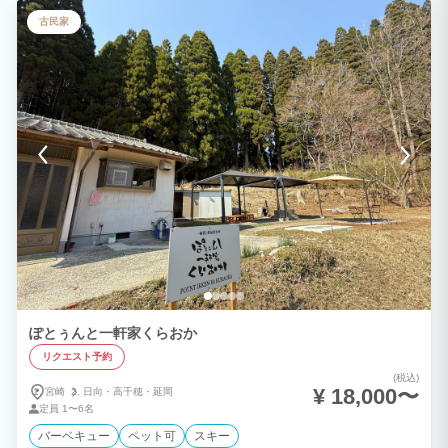
古民家
ぽとぅんと一軒家くらおか
リクエスト予約
(税込)
¥ 18,000〜
宮崎
日向・
高千穂・
延岡
定員
1〜6名
バーベキュー
ペット可
スキー