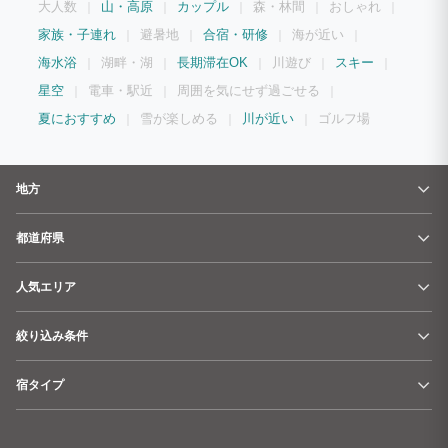
大人数
山・高原
カップル
森・林間
おしゃれ
家族・子連れ
避暑地
合宿・研修
海が近い
海水浴
湖畔・湖
長期滞在OK
川遊び
スキー
星空
電車・駅近
周囲を気にせず過ごせる
夏におすすめ
雪が楽しめる
川が近い
ゴルフ場
地方
都道府県
人気エリア
絞り込み条件
宿タイプ