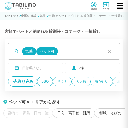
貸別荘コテージ・一棟貸し宿泊予約サイトTABILMO(タビルモ)
会員登録
ログイン
TABILMO
全国の施設
九州
宮崎でペットと泊まれる貸別荘・コテージ・一棟貸し
宮崎でペットと泊まれる貸別荘・コテージ・一棟貸し
×
宮崎
ペット可
日付選択なし
2名
絞り込み
BBQ
サウナ
大人数
海が近い
温泉付
ペット可 × エリアから探す
宮崎市・青島・日南・綾
日向・高千穂・延岡
都城・えびの・