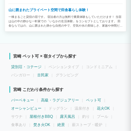
山に囲まれたプライベート空間で田舎暮らし体験！
一棟まるごと貸切の宿です。 宿泊者の方は無料で農業体験もしていただけます！ 当宿
は山の中の静かな一軒家での「いなかの生活体験」をコンセプトとしております。 田
舎ならではの、山に囲まれた静かな自然の中で、空気や水の美味しさ、家族や仲間だけ
のプライベート時間を楽しんでみませんか？ 昼は美しい自然、夜は満天の星空が楽し
めます。 また、宿泊者は敷地内の畑でオーナーと一緒に農業体験も可能です（宿泊者
は無料ですが、オーナーの予定がありますので予約をお願いします。）
宮崎 ペット可 × 宿タイプから探す
貸別荘・コテージ
ペンションタイプ
コンドミニアム
バンガロー
古民家
グランピング
宮崎 こだわり条件から探す
バーベキュー
高級・ラグジュアリー
ペット可
オーシャンビュー
ドッグラン
温泉付き
花火OK
サウナ
屋根付きBBQ
露天風呂
釣り
プール
食事あり
焚き火OK
絶景
薪ストーブ・暖炉