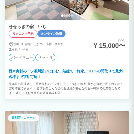
せせらぎの宿 いち
リクエスト予約
オンライン決済
(税込)
¥ 15,000〜
宮崎
都城・
えびの・
小林・
西米良
定員
1〜6名
バーベキュー
ペット可
西米良村の一ツ瀬川沿いに佇む二階建て一軒家。3LDKの間取りで最大6
名様まで宿泊可能！
熊本県の県境近く、西米良村の一ツ瀬川沿いに佇む一軒家 豊かな自然に囲まれてのん
びり滞在できます 川遊びを楽しんだ後のお洗濯が安心なのも一軒家での滞在ならで
は！ 近くにはお食事処や温泉施設も◎
貸別荘・コテージ