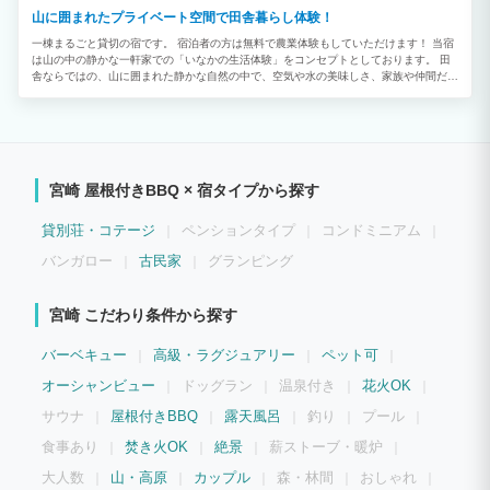
山に囲まれたプライベート空間で田舎暮らし体験！
一棟まるごと貸切の宿です。 宿泊者の方は無料で農業体験もしていただけます！ 当宿
は山の中の静かな一軒家での「いなかの生活体験」をコンセプトとしております。 田
舎ならではの、山に囲まれた静かな自然の中で、空気や水の美味しさ、家族や仲間だけ
のプライベート時間を楽しんでみませんか？ 昼は美しい自然、夜は満天の星空が楽し
めます。 また、宿泊者は敷地内の畑でオーナーと一緒に農業体験も可能です（宿泊者
は無料ですが、オーナーの予定がありますので予約をお願いします。）
宮崎 屋根付きBBQ × 宿タイプから探す
貸別荘・コテージ
ペンションタイプ
コンドミニアム
バンガロー
古民家
グランピング
宮崎 こだわり条件から探す
バーベキュー
高級・ラグジュアリー
ペット可
オーシャンビュー
ドッグラン
温泉付き
花火OK
サウナ
屋根付きBBQ
露天風呂
釣り
プール
食事あり
焚き火OK
絶景
薪ストーブ・暖炉
大人数
山・高原
カップル
森・林間
おしゃれ