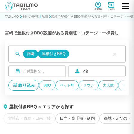
貸別荘コテージ・一棟貸し宿泊予約サイトTABILMO(タビルモ)
会員登録
ログイン
TABILMO
全国の施設
九州
宮崎で屋根付きBBQ設備がある貸別荘・コテージ・一棟
宮崎で屋根付きBBQ設備がある貸別荘・コテージ・一棟貸し
×
宮崎
屋根付きBBQ
日付選択なし
2名
絞り込み
BBQ
ペット可
サウナ
大人数
海が近
屋根付きBBQ × エリアから探す
宮崎市・青島・日南・綾
日向・高千穂・延岡
都城・えびの・