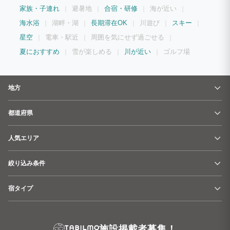
家族・子連れ
避暑地
合宿・研修
海が近い
海水浴
湖畔・湖
長期滞在OK
川遊び
スキー
星空
電車・駅近
周囲を気にせず過ごせる
夏におすすめ
雪が楽しめる
川が近い
ゴルフ場
地方
都道府県
人気エリア
絞り込み条件
宿タイプ
施設掲載者募集！