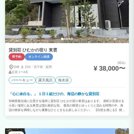
貸別荘 ひむかの宿り 東雲
即予約
オンライン決済
(税込)
¥ 38,000〜
宮崎
日向・
高千穂・
延岡
定員
1〜4名
バーベキュー
露天風呂
海水浴
「心に余白を。」 １日１組だけの、海辺の静かな貸別荘
宮崎県最北端に位置する場所に貸別荘 ひむかの宿り東雲はあります。 港町が見渡せる
小高い場所にある東雲は隠れ家的な宿。 最高の眺望とゆっくりと流れる時間の中、海
辺の静寂を満喫しながら優雅なひとときをお楽しみください。 【自然を感じる​​】 開放
的な場所で五感を刺激し自然と一体になる。 ​潮風や目の前に広がる海の景色が自然と
の一体感を作り上げています。 【２階客室】 ​この場所でしか味わうことのできない極
上の心地よさ。日常のあわただしさから、アナタを解き放ちます。忘れかけていた本来
の日常。アナタだけの素敵な時間をご満喫くださいませ。 【海の幸の宝庫】 屋内で快
適に楽しめる豪快な美食体験。​新鮮な魚介類を使った港町ならではの夕食。季節の食材