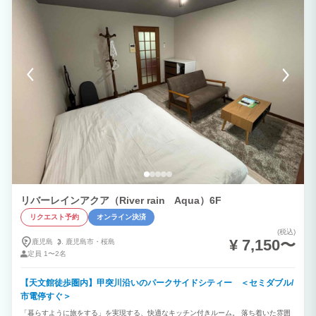
リバーレインアクア（River rain Aqua）6F
リクエスト予約
オンライン決済
(税込)
¥ 7,150〜
鹿児島
鹿児島市・
桜島
定員
1〜2名
【天文館徒歩圏内】甲突川沿いのパークサイドシティー ＜セミダブル/
市電停すぐ＞
「暮らすように旅をする」を実現する、快適なキッチン付きルーム。 落ち着いた雰囲