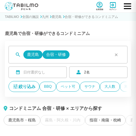
貸別荘コテージ・一棟貸し宿泊予約サイトTABILMO(タビルモ)
会員登録
ログイン
TABILMO
全国の施設
九州
鹿児島
合宿・研修ができるコンドミニアム
鹿児島で合宿・研修ができるコンドミニアム
×
鹿児島
合宿・研修
日付選択なし
2名
絞り込み
BBQ
ペット可
サウナ
大人数
海が近
コンドミニアム 合宿・研修 × エリアから探す
鹿児島市・桜島
霧島・阿久根・川内
指宿・南薩・枕崎
鹿