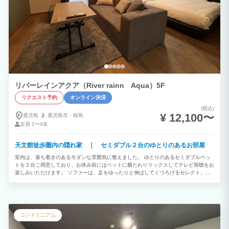
リバーレインアクア（River rainn Aqua）5F
リクエスト予約
オンライン決済
(税込)
¥ 12,100〜
鹿児島
鹿児島市・
桜島
定員
1〜4名
天文館徒歩圏内の隠れ家 ｜ セミダブル２台のゆとりのあるお部屋
室内は、落ち着きのあるモダンな雰囲気に整えました。 ゆとりのあるセミダブルベッ
トを２台ご用意しており、お休み前にはベットに横たわりリックスしてテレビ視聴をお
楽しみいただけます。 ソファーは、足をゆったりと伸ばしてくつろげるセレクト。観
光やビジネスの疲れを癒すのに最適な特等席です。 1Kタイプよりも一歩進んだ「広さ
と機能性」、そして日常を忘れる「非日常の心地よさ」。 リバーサイドの穏やかな空
気感とともに、心行くまでおくつろぎください。
コンドミニアム