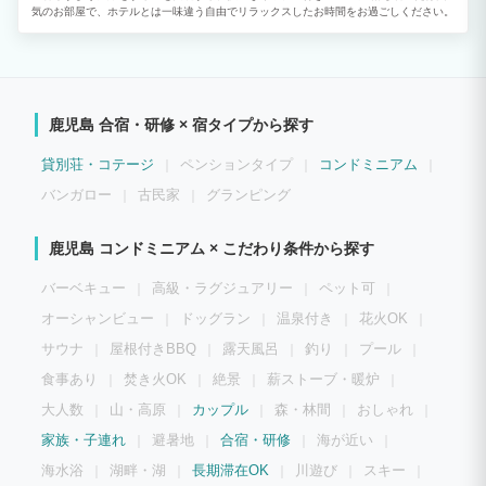
気のお部屋で、ホテルとは一味違う自由でリラックスしたお時間をお過ごしください。
鹿児島 合宿・研修 × 宿タイプから探す
貸別荘・コテージ
ペンションタイプ
コンドミニアム
バンガロー
古民家
グランピング
鹿児島 コンドミニアム × こだわり条件から探す
バーベキュー
高級・ラグジュアリー
ペット可
オーシャンビュー
ドッグラン
温泉付き
花火OK
サウナ
屋根付きBBQ
露天風呂
釣り
プール
食事あり
焚き火OK
絶景
薪ストーブ・暖炉
大人数
山・高原
カップル
森・林間
おしゃれ
家族・子連れ
避暑地
合宿・研修
海が近い
海水浴
湖畔・湖
長期滞在OK
川遊び
スキー