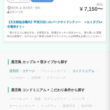
(税込)
¥ 7,150〜
鹿児島
鹿児島市・
桜島
定員
1〜2名
【天文館徒歩圏内】甲突川沿いのパークサイドシティー ＜セミダブル/
市電停すぐ＞
「暮らすように旅をする」を実現する、快適なキッチン付きルーム。 落ち着いた雰囲
気のお部屋で、ホテルとは一味違う自由でリラックスしたお時間をお過ごしください。
鹿児島 カップル × 宿タイプから探す
貸別荘・コテージ
ペンションタイプ
コンドミニアム
バンガロー
古民家
グランピング
鹿児島 コンドミニアム × こだわり条件から探す
バーベキュー
高級・ラグジュアリー
ペット可
オーシャンビュー
ドッグラン
温泉付き
花火OK