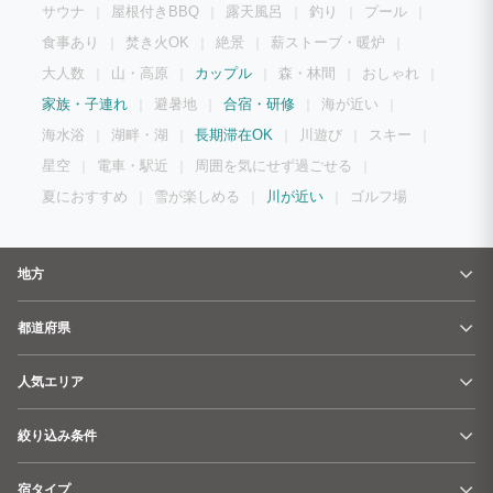
サウナ
屋根付きBBQ
露天風呂
釣り
プール
食事あり
焚き火OK
絶景
薪ストーブ・暖炉
大人数
山・高原
カップル
森・林間
おしゃれ
家族・子連れ
避暑地
合宿・研修
海が近い
海水浴
湖畔・湖
長期滞在OK
川遊び
スキー
星空
電車・駅近
周囲を気にせず過ごせる
夏におすすめ
雪が楽しめる
川が近い
ゴルフ場
地方
都道府県
人気エリア
絞り込み条件
宿タイプ