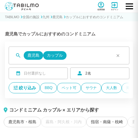
貸別荘コテージ・一棟貸し宿泊予約サイトTABILMO(タビルモ)
会員登録
ログイン
TABILMO
全国の施設
九州
鹿児島
カップルにおすすめのコンドミニアム
鹿児島でカップルにおすすめのコンドミニアム
×
鹿児島
カップル
日付選択なし
2名
絞り込み
BBQ
ペット可
サウナ
大人数
海が近
コンドミニアム カップル × エリアから探す
鹿児島市・桜島
霧島・阿久根・川内
指宿・南薩・枕崎
鹿