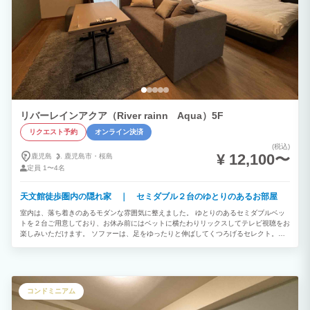
リバーレインアクア（River rainn Aqua）5F
リクエスト予約
オンライン決済
(税込)
¥ 12,100〜
鹿児島
鹿児島市・
桜島
定員
1〜4名
天文館徒歩圏内の隠れ家 ｜ セミダブル２台のゆとりのあるお部屋
室内は、落ち着きのあるモダンな雰囲気に整えました。 ゆとりのあるセミダブルベッ
トを２台ご用意しており、お休み前にはベットに横たわりリックスしてテレビ視聴をお
楽しみいただけます。 ソファーは、足をゆったりと伸ばしてくつろげるセレクト。観
光やビジネスの疲れを癒すのに最適な特等席です。 1Kタイプよりも一歩進んだ「広さ
と機能性」、そして日常を忘れる「非日常の心地よさ」。 リバーサイドの穏やかな空
気感とともに、心行くまでおくつろぎください。
コンドミニアム