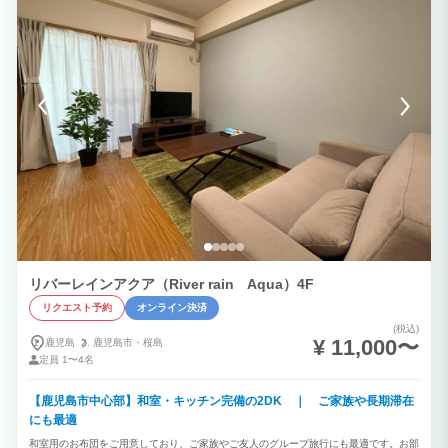
リバーレインアクア（River rain Aqua）4F
リクエスト予約
オンライン決済
(税込)
¥ 11,000〜
鹿児島
鹿児島市・
桜島
定員
1〜4名
【鹿児島市中心部】和室・キッチン完備の2DK ｜ ご家族や長期滞在
にも最適
和室用のお布団をご用意しており、ご家族やご友人のグループ旅行にも最適です。お部