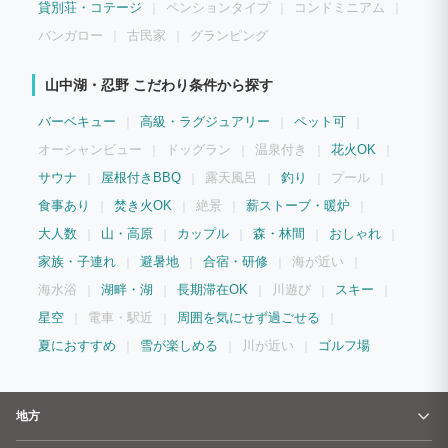
貸別荘・コテージ
ペンションタイプ
コンドミニアム
バンガロー
古民家
グランピング
山中湖・忍野 こだわり条件から探す
バーベキュー
高級・ラグジュアリー
ペット可
オーシャンビュー
ドッグラン
温泉付き
花火OK
サウナ
屋根付きBBQ
露天風呂
釣り
プール
食事あり
焚き火OK
絶景
薪ストーブ・暖炉
大人数
山・高原
カップル
森・林間
おしゃれ
家族・子連れ
避暑地
合宿・研修
海が近い
海水浴
湖畔・湖
長期滞在OK
川遊び
スキー
星空
電車・駅近
周囲を気にせず過ごせる
夏におすすめ
雪が楽しめる
川が近い
ゴルフ場
地方