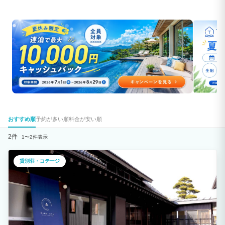
おすすめ順
予約が多い順
料金が安い順
2件
1〜2件表示
貸別荘・コテージ