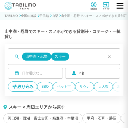
貸別荘コテージ・一棟貸し宿泊予約サイトTABILMO(タビルモ)
会員登録
ログイン
TABILMO
全国の施設
甲信越
山梨
山中湖・忍野でスキー・スノボができる貸別荘
山中湖・忍野でスキー・スノボができる貸別荘・コテージ・一棟
貸し
×
山中湖・忍野
スキー
日付選択なし
2名
絞り込み
BBQ
ペット可
サウナ
大人数
海が近
スキー × 周辺エリアから探す
河口湖・西湖・富士吉田・精進湖・本栖湖
甲府・石和・勝沼