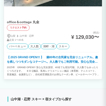
5，５００円 26名～ １名につき ５，２８０円 清掃費 一律５，５００円 小学生未
満半額（ジュースまたはアイス人数分無料プレゼント） 冷暖房費１１０円／１名 7月
20日～9月30日、3月は休前日料金でのご案内 年末年始、GW等ハイシーズン料金での
ご案内 キャンセル料 キャンセルにつきまして、必ず電話で御願いします。以下の通り
請求させていただきます。 30日以前…予約金より手数料¥3,300-/一棟一泊 及び振込手
数料を差し引いて返金します 29～15日前…予約金で対応 14～7日前…50％ 6～4日
office＆cottage 丸金
前…70％ 3～1日前…90％ 当日不泊…100％ 【若干名程度のキャンセルは柔軟に対応
いたします】
リクエスト予約
(税込)
¥ 129,030〜
山梨
山中湖・
忍野
定員
1〜40名
バーベキュー
大人数
湖畔・湖
スキー
【 2025 GRAND OPEN!!! 】 築80年の古民家を完全リニューアル。趣
を残しつつモダンなコテージへ。大人数でもご利用可能。安心な完全貸
切。
2025年 GRAND OPEN!!! 安心な完全貸切、40名でも宿泊可能、大人数でもゆったり
くつろげます。 ＢＢＱ施設、私有レクリエーション施設（体育館、テニスコート、
音楽施設、会議室など）、自社経営酒販店のお得なクーポン券、ビールサーバープラ
ン、パーティープランなど、多種多様なプランに対応可能。 高速バス乗り場から徒歩
１分未満、富士山中湖の自然を満喫してください！
山中湖・忍野 スキー × 宿タイプから探す