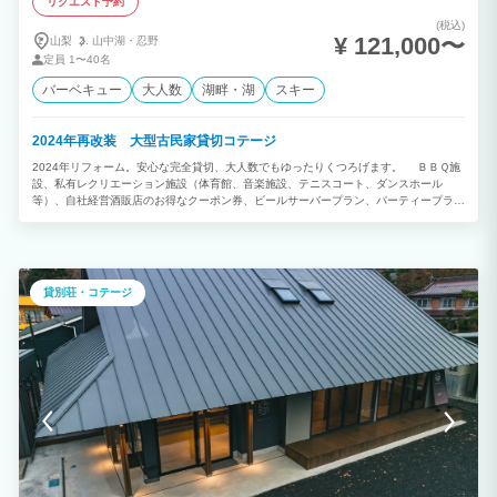
リクエスト予約
(税込)
¥ 121,000〜
山梨
山中湖・
忍野
定員
1〜40名
バーベキュー
大人数
湖畔・湖
スキー
2024年再改装 大型古民家貸切コテージ
2024年リフォーム。安心な完全貸切、大人数でもゆったりくつろげます。 ＢＢＱ施
設、私有レクリエーション施設（体育館、音楽施設、テニスコート、ダンスホール
等）、自社経営酒販店のお得なクーポン券、ビールサーバープラン、パーティープラン
など、多種多様なプランに対応可能。 高速バス乗り場から徒歩１分未満、富士山中湖
の自然を満喫してください！ 【ご利用プラン】 家族旅行から大人数でのご利用、企業
様向けプラン、ヨガ教室など様々なプランに対応いたします。お気軽にお問い合わせく
ださい。 【私有施設】 体育館２棟（徒歩5分）、グラウンド（車2分）、音楽施設
（徒歩5分）、武道場（施設真横）、テニスコート（車2分）、卓球場（施設真横）、
貸別荘・コテージ
大型会議室、ダンスホール等、様々な用途でご利用いただけます。 【お部屋】 お部
屋は、和室 8部屋 リビングダイニング 2部屋 最大40名様まで宿泊可能。 【ワー
ケーション】 企業様のワーケーション、少人数での貸し切りも可能です。平日連泊利
用、企業様向け連泊プラン有ご相談承ります。周辺観光にカーシェアリングをご希望の
方はご相談ください。 複数同時接続でのテレワークもご利用いただける無料高速Wi-
Fi、長時間作業も疲れない快適なオフィスチェア、大型モニター、キーボード、ホワイ
トボード、電話会議用個室等ご自由に利用可能です。 【バス手配】 行き帰りのバスの
手配をご希望の方はご相談ください。 【お食事】 朝、昼、夕食を追加でご希望の場合
はご相談ください。 ■■■ご予約前には、必ず最新の宿泊料金を施設にご確認下さい。
■■■ 【学割プラン有※メッセージ内でその旨お伝え下さい】 １棟 貸し切り 平日 2
名～20名 １１５，５００円 21名～25名 １名につき ５，３９０円 26名～ １名につ
き 5，２８０円 休前日 2名～20名 １２１，０００円 21名～25名 １名につき