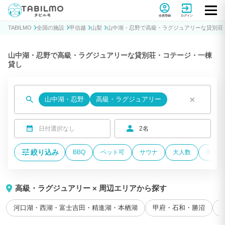
貸別荘コテージ・一棟貸し宿泊予約サイトTABILMO(タビルモ)
会員登録
ログイン
TABILMO
全国の施設
甲信越
山梨
山中湖・忍野で高級・ラグジュアリーな貸別荘
山中湖・忍野で高級・ラグジュアリーな貸別荘・コテージ・一棟
貸し
×
山中湖・忍野
高級・ラグジュアリー
日付選択なし
2名
絞り込み
BBQ
ペット可
サウナ
大人数
海が近
高級・ラグジュアリー × 周辺エリアから探す
河口湖・西湖・富士吉田・精進湖・本栖湖
甲府・石和・勝沼