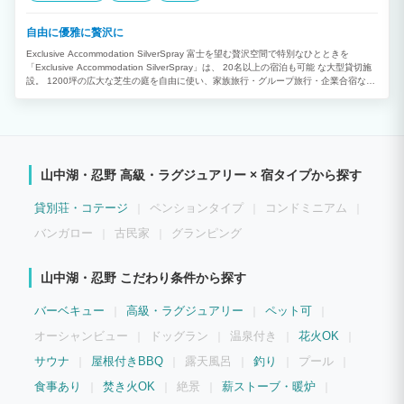
自由に優雅に贅沢に
Exclusive Accommodation SilverSpray 富士を望む贅沢空間で特別なひとときを
「Exclusive Accommodation SilverSpray」は、 20名以上の宿泊も可能 な大型貸切施
設。 1200坪の広大な芝生の庭を自由に使い、家族旅行・グループ旅行・企業合宿な
ど、さまざまなシーンでご利用いただけます。 ★富士山展望風呂で絶景の癒し体験 自
慢の 富士山展望風呂 からは、四季折々の美しい富士山を一望。 大人数でも快適にご入
浴いただける広々とした造りで、贅沢なリラックスタイムをお楽しみいただけます。
★約40畳のリビングダイニング＆最新キッチン完備 最新システムキッチン付きの 約40
畳のリビングダイニング は、ゆったりとくつろげる開放的な空間。 さらに、リビング
直通の 全天候型BBQ場 で、天候を気にせずみんなで楽しくBBQができます！ ★快適
山中湖・忍野 高級・ラグジュアリー × 宿タイプから探す
な客室で大人数でもゆったり宿泊 ◯バストイレ付きメゾネットタイプ3部屋 ◯小さな
お子様も安心の琉球畳モダン和室 ◯女性に嬉しい大型パウダールーム完備 広々とした
設計で、大人数でも快適に滞在できます。 ★こんな方におすすめ！ ◯大人数での旅行
貸別荘・コテージ
ペンションタイプ
コンドミニアム
や合宿、ワーケーションに ◯富士山を眺めながらリラックスしたい方 ◯BBQやアク
ティビティを楽しみたい方 ■サウナオプション ・アウトドアサウナ：1,100円 / 1人
バンガロー
古民家
グランピング
（5名様からご利用いただけます） ・ワンセット2時間 ＊暴雨暴風使用不可 ＊水風呂
凍結の為11月～3月末日まで使用不可（外気温が低い為十分トトノイマス） ■BBQオ
プション ・BBQコンロレンタル：5,500円 （炭6キロ、着火剤、割り箸、紙皿、紙コ
山中湖・忍野 こだわり条件から探す
ップ、トング、菜箸、フライ返し） ＊追加の炭は550円にて承ります。 ■夕朝食プラ
ン有り ・本格グランピングBBQ 大人￥4,400 ・ディナーコースプラン 大人
バーベキュー
高級・ラグジュアリー
ペット可
￥4,400 ・朝食 大人￥1,650 ＊オプションご希望の場合は予約時に備考欄にてご連
絡ください。
オーシャンビュー
ドッグラン
温泉付き
花火OK
サウナ
屋根付きBBQ
露天風呂
釣り
プール
食事あり
焚き火OK
絶景
薪ストーブ・暖炉