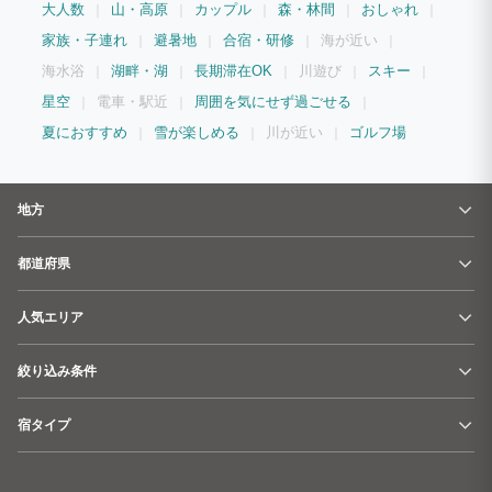
大人数
山・高原
カップル
森・林間
おしゃれ
家族・子連れ
避暑地
合宿・研修
海が近い
海水浴
湖畔・湖
長期滞在OK
川遊び
スキー
星空
電車・駅近
周囲を気にせず過ごせる
夏におすすめ
雪が楽しめる
川が近い
ゴルフ場
地方
都道府県
人気エリア
絞り込み条件
宿タイプ