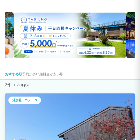
おすすめ順
予約が多い順
料金が安い順
2件
1〜2件表示
貸別荘・コテージ