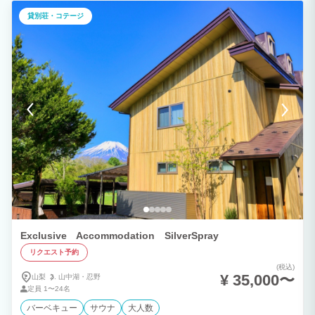
ン完備 リビング直通の 全天候型BBQ場 で、天気を気にせずBBQを満喫！ 最新のシス
貸別荘・コテージ
テムキッチンも完備しているので、持ち込みの食材で本格的な料理も楽しめます。 ★
レンタルサウナ＆富士山ビューのバスルーム リラックスしたい方には レンタルサウナ
もご用意！ さらに、 富士山を眺めながら入浴できる浴室 で、心も体も癒される贅沢
なひとときを。 ★こんな方におすすめ ◯富士山を眺めながらのんびり過ごしたい方
◯家族や友人とプライベートな時間を楽しみたい方 ◯BBQやアウトドアを思いっきり
満喫したい方 ■サウナオプション ・アウトドアサウナ：1,100円 / 1人（5名様からご
利用いただけます） ・ワンセット2時間 ＊暴雨暴風使用不可 ＊水風呂凍結の為11月～
3月末日まで使用不可（外気温が低い為十分トトノイマス） ■BBQオプション ・BBQ
コンロレンタル：5,500円 （炭6キロ、着火剤、割り箸、紙皿、紙コップ、トング、菜
箸、フライ返し） ＊追加の炭は550円にて承ります。 ■夕朝食プラン有り ・本格グラ
ンピングBBQ 大人￥4,400 ・ディナーコースプラン 大人￥4,400 ・朝食 大人
￥1,650 ＊オプションご希望の場合は予約時に備考欄にてご連絡ください。
Exclusive Accommodation SilverSpray
リクエスト予約
(税込)
¥ 35,000〜
山梨
山中湖・
忍野
定員
1〜24名
バーベキュー
サウナ
大人数