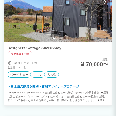
Designers Cottage SilverSpray
リクエスト予約
(税込)
¥ 70,000〜
山梨
山中湖・
忍野
定員
1〜10名
バーベキュー
サウナ
大人数
〜富士山の絶景を眺望〜貸切デザイナーズコテージ
Designers Cottage SilverSpray 全館富士山ビューの贅沢コテージで非日常体験 ★圧巻
の富士ビュー！ 「シルバースプレィ 山中湖」は、 全館富士山ビュー の特別な空間。
どこにいても雄大な富士山を眺めながら、非日常のひとときを過ごせます。 ★最大10
名宿泊OK！家族・グループ旅行に最適 広々とした庭付きのコテージは、 最大10名ま
で宿泊可能 。 主寝室3部屋を完備し、家族旅行やグループでの滞在にもぴったり。 ★
広々した庭の使い方は自由 サッカーボールやバドミントンの無料貸し出しがあり、 お
子様も安心してのびのび遊べる 開放的な空間です。 ★全天候型BBQ場＆最新キッチ