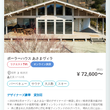
るカナダ産 【イエローシーダー】の直径500㎜の丸太、天井や壁、階段、窓には「木
の女王」【ウエスタンレッドシーダー】を使用していることなのです。 迫力のあるカ
ナディアンハウスぜひ一生の思い出に、気の合った仲間と過ごしていただきたいログハ
ウスです。
ポーラーハウス あさまヴィラ
リクエスト予約
オンライン決済
(税込)
¥ 72,600〜
長野
軽井沢
定員
1〜12名
バーベキュー
サウナ
大人数
スキー
デザイナーズ豪華 貸別荘
＜2022年2月オープン！あさま山一望のデザイナーズ一棟貸し切り / 軽井沢最大級250
平米 / 本格的サウナ使用可能 / 豪華フィンランドログハウス / 最大12名様まで宿泊可能
＞ 木に囲まれた大自然の中に佇む本場フィンランドのログハウス。 晴れた日にはお庭