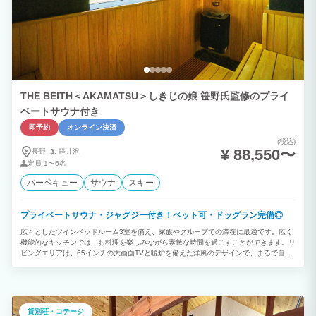
THE BEITH＜AKAMATSU＞しきじの娘 笹野氏監修のプライ
ベートサウナ付き
即予約
オンライン決済
(税込)
¥ 88,550〜
長野
軽井沢
定員
1〜6名
バーベキュー
サウナ
スキー
プライベートサウナ・ジャグジー付き！ペット可・ドッグラン完備◎
広々としたツインベッドルーム3室を備え、家族やグループでの滞在に最適です。広く
機能的なキッチンでは、お料理を楽しみながら素敵な時間を過ごすことができます。リ
ビングエリアは、65インチの大画面TVと暖炉を備えた洋風のデザインで、まるで自宅
のような快適さと暖かみを提供します。また、愛するペットと共に自由に遊べるドッグ
ランも備えています。 BBQ＜冬シーズン不可＞ お一人様6,380円 信州豚しゃぶ お一
人様4,400円 朝食 お一人様1,100円
貸別荘・コテージ