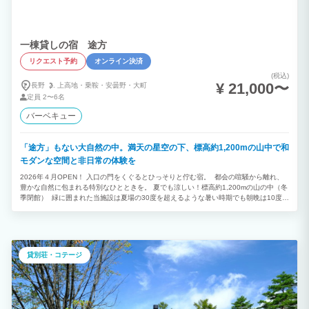
一棟貸しの宿 途方
リクエスト予約
オンライン決済
(税込)
¥ 21,000〜
長野
上高地・
乗鞍・
安曇野・
大町
定員
2〜6名
バーベキュー
「途方」もない大自然の中。満天の星空の下、標高約1,200mの山中で和
モダンな空間と非日常の体験を
2026年４月OPEN！ 入口の門をくぐるとひっそりと佇む宿。 都会の喧騒から離れ、
豊かな自然に包まれる特別なひとときを。 夏でも涼しい！標高約1,200mの山の中（冬
季閉館） 緑に囲まれた当施設は夏場の30度を超えるような暑い時期でも朝晩は10度台
と涼しい気候が味わえます。 家族や友人、恋人との滞在で最高の思い出を。
貸別荘・コテージ