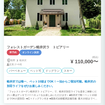
フォレストガーデン軽井沢ラ トピアリー
即予約
オンライン決済
(税込)
¥ 110,000〜
長野
軽井沢
定員
2〜6名
バーベキュー
ペット可
ドッグラン
スキー
軽井沢では唯一、ペット10頭までOK！一泊からご宿泊可能。軽井沢の
別荘ライフをぜひお楽しみください。
「フォレストガーデン軽井沢ラ トピアリー」で、軽井沢別荘ライフを是非ご体験くだ
さい♪夏はデッキでバーベキューをお楽しみいただけます♪ ■軽井沢で唯一ペット10頭
までOKの貸別荘♪ ■広々ドッグラン付き ■最新式全館暖房設備完備 最大10頭までペッ
ト同伴が可能です。※小型犬は10頭まで。中・大型犬は、小型犬２頭で１頭とカウン