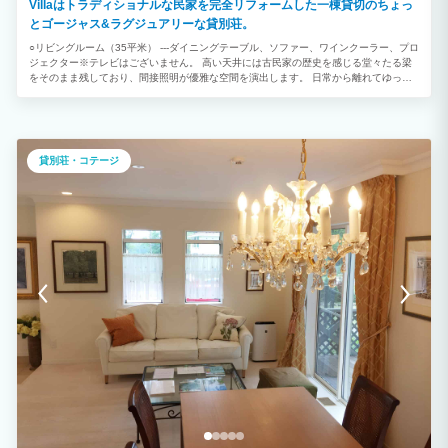
Villaはトラディショナルな民家を完全リフォームした一棟貸切のちょっ
とゴージャス&ラグジュアリーな貸別荘。
○リビングルーム（35平米） ---ダイニングテーブル、ソファー、ワインクーラー、プロ
ジェクター※テレビはございません。 高い天井には古民家の歴史を感じる堂々たる梁
をそのまま残しており、間接照明が優雅な空間を演出します。 日常から離れてゆっく
りとした時間をお過ごしいただくため、テレビではなくプロジェクターをご用意してお
ります。大画面で映画鑑賞などを楽しんでみるのはいかがでしょうか。 （Amazon
prime video，Disney+視聴可能) ○メインベッドルーム[1]（クイーン1台） リクライニ
ング付ソファや大型TV、デスクが備わったお部屋です。 50inchTV (Amazon prime
video,Disney+視聴可能) 大きな窓からは四季折々の庭の景色を楽しめます。 ---マッサ
貸別荘・コテージ
ージシャワー付シャワールーム、ウォシュレットトイレ ○メインベッドルーム[2]（ク
イーン1台） 薄いピンク色で統一した遊び心溢れるお部屋です。 赤色の高級リクライ
ニングソファーには、UBS充電口やQi非接触充電パッド付。 ---シャワールーム、ウォ
シュレットトイレ ○ツインルーム（シングルベッド×２） ２室 ○キッチン設備 ・
IH（３口）・食洗機付システムキッチン ・バルミューダ製トースター・ケトル ・電子
レンジ、冷蔵庫、お皿、グラス、カトラリー類 【その他設備】 ・Wi-Fi完備 ・勝手口
玄関には、スキーブーツやウェアの収納スペースがございます。 ・乾燥機能付き洗濯
機 1台 ・ウォシュレットトイレ 独立2室、シャワールーム 2室