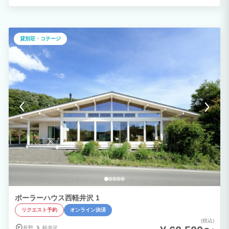
で本格的サウナを味わいながら浅間山が眺められる優雅な体験を。 水風呂やシャワ
ー、整いスペースからも美しい浅間山や星空をご覧になれます。冬の夜空は格別です。
友人との旅行や家族三世代旅行、家族旅行はもちろん、大人の空間で贅沢にお過ごしい
ただけます。(13名様以上24名様以下でご利用のお客様はポーラーリゾートの別の建物
へ） 別棟には薪ストーブを使った本格的サウナを設置。 春は快適な気温で過ごしやす
貸別荘・コテージ
く、夏は新緑、秋は紅葉を感じ、冬は雪で覆われた美しい景色を眺めることができま
す。 表のウッドデッキでは中央アルプスを見ながらBBQを楽しんだり、 リビング・
ダイニングルーム・テラスや屋外のサウナルームからは浅間山を眺めながら団らんでき
る最高のロケーション。 あさまヴィラでは希少な「木の女王」と呼ばれているウェス
タンレッドシーダーという木材を全面に使用しております。 アイランドキッチンを完
備しており、バルミューダのトースターで焼いたパンは最高においしいです！ ソファ
ーからは100インチ巨大スクリーンで映画鑑賞をし至福の時間を堪能できます。 一度
ポーラーリゾートに宿泊していただいた方も、初めてポーラーリゾートにお泊りになる
方にも満足していただけると思います。 ポーラー史上最もおしゃれで上質な空間、あ
さまヴィラで思い出を作りませんか。
ポーラーハウス西軽井沢 1
リクエスト予約
オンライン決済
(税込)
長野
軽井沢