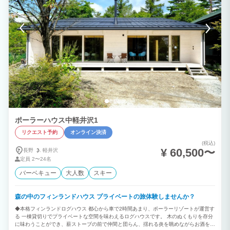
ポーラーハウス中軽井沢1
リクエスト予約
オンライン決済
(税込)
¥ 60,500〜
長野
軽井沢
定員
2〜24名
バーベキュー
大人数
スキー
森の中のフィンランドハウス プライベートの旅体験しませんか？
◆本格フィンランドログハウス 都心から車で2時間あまり、ポーラーリゾートが運営す
る 一棟貸切りでプライベートな空間を味わえるログハウスです。 木のぬくもりを存分
に味わうことができ、薪ストーブの前で仲間と団らん、揺れる炎を眺めながらお酒を1