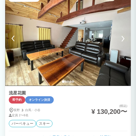
流星花園
即予約
オンライン決済
(税込)
¥ 130,200〜
長野
白馬・
小谷
定員
2〜8名
バーベキュー
スキー