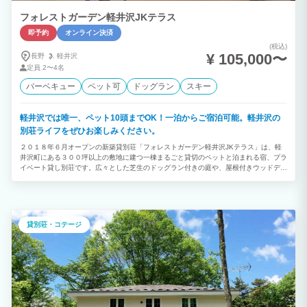
フォレストガーデン軽井沢JKテラス
即予約
オンライン決済
(税込)
¥ 105,000〜
長野
軽井沢
定員
2〜4名
バーベキュー
ペット可
ドッグラン
スキー
軽井沢では唯一、ペット10頭までOK！一泊からご宿泊可能。軽井沢の
別荘ライフをぜひお楽しみください。
２０１８年６月オープンの新築貸別荘「フォレストガーデン軽井沢JKテラス」は、軽
井沢町にある３００坪以上の敷地に建つ一棟まるごと貸切のペットと泊まれる宿、プラ
イベート貸し別荘です。広々とした芝生のドッグラン付きの庭や、屋根付きウッドデッ
キでバーベキューなども楽しめます。 軽井沢では唯一、ペット10頭までOK！一泊から
ご宿泊いただけます。軽井沢の別荘ライフをぜひお楽しみください。
貸別荘・コテージ