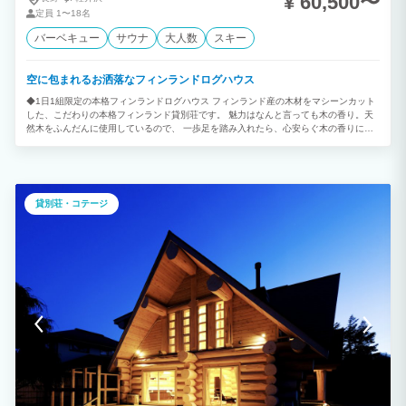
¥ 60,500〜
定員
1〜18名
バーベキュー
サウナ
大人数
スキー
空に包まれるお洒落なフィンランドログハウス
◆1日1組限定の本格フィンランドログハウス フィンランド産の木材をマシーンカット
した、こだわりの本格フィンランド貸別荘です。 魅力はなんと言っても木の香り。天
然木をふんだんに使用しているので、 一歩足を踏み入れたら、心安らぐ木の香りに包
まれるでしょう。 また、本物件は、都会ではなかなか見ることのできない星空が自慢
です。 ふと夜空を見上げたら、今にも降ってきそうな満天の星。 そんな神秘的でロマ
ンチックな光景に出会いにきませんか？ ゆっくりと時間が流れる空間で、自然の癒し
を感じる贅沢な時を大切な人とお過ごしください。 ◆自然のなかで癒される軽井沢
STAY ログハウス特有の壁一面の窓から光が差し込むリビングは、 居心地のよいソフ
貸別荘・コテージ
ァーがあり、あたたかい薪ストーブがあり、くつろぐにはうってつけのです。 大きな
屋根の中にあるウッドデッキではBBQを楽しむことができます。 3名様まで入れる遠
赤外線のナチュラルサウナも付いています。 また、この施設では、都会ではなかなか
見ることのできない星空が自慢です。 ふと空を見上げたら、今にも降ってきそうな満
天の星が広がっているでしょう。 日ごろの疲れを取り去り、リフレッシュしにいらし
てください。