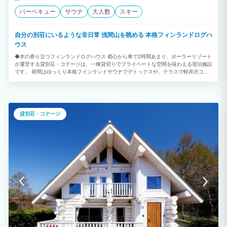
バーベキュー
サウナ
大人数
スキー
自分の別荘にいるような非日常 浅間山を眺める 本格フィンランドログハ
ウス
◆木の香り立つフィンランドログハウス 都心から車で2時間あまり、ポーラーリゾート
が運営する貸別荘・コテージは、一棟貸切りでプライベートな空間を味わえる宿泊施設
です。 昼間はゆっくり本格フインランドサウナでデトックスや、テラスで軽井沢コー
ヒータイム。 夜は月明かりの下星を眺めて語り合う、おやすみ時間が延びてしまいつ
いつい朝寝坊なんてことも、ポーラーハウスでは可能です。 都会の出来事はすべて忘
れて、 「本当のわたし」に逢いにいく。 私と癒やしと軽井沢。素敵な空間を体験して
ください。 ＊JAPA認定施設 ◆のんびりとくつろぐ究極の休日 ウッドデッキに面した
サンルームは吹き抜けとなっていて、床から天井まである窓から差し込む光が気持ちよ
貸別荘・コテージ
く、ソファでほっと一息ついていただけます すぐ側には縦長でおしゃれな薪ストーブ
があり、寒い季節には体を芯からじんわり温めてくれるでしょう。 屋根付きのウッド
デッキには、くつろげるデッキチェアーの他にBBQスペースがあります。ぜひ来る途
中で軽井沢の豊富な食材を買い込み、賑やかなBBQをしてください。広いキッチンと
も簡単に行き来できるので、凝ったお料理に挑戦してみても楽しいです。 ◆ゲスト様
へのお願い ・動物アレルギーのお客様もご宿泊なさる為ペット同伴は禁止です。デッ
キステイ不可 (無断同伴を確認した場合23,100円の罰則オゾン清掃費をご請求致しま
す。) ・アーリーチェックイン、レイトチェックアウトは事前予約です。(1時間につき
2,310円 税込) 繁忙期は対応できない場合がございます。 予めご了承ください。