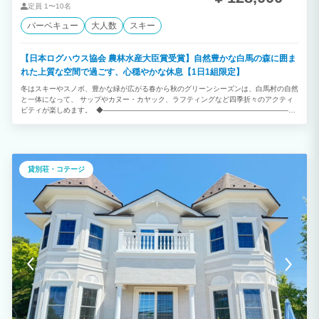
定員
1〜10名
バーベキュー
大人数
スキー
【日本ログハウス協会 農林水産大臣賞受賞】自然豊かな白馬の森に囲ま
れた上質な空間で過ごす、心穏やかな休息【1日1組限定】
冬はスキーやスノボ、豊かな緑が広がる春から秋のグリーンシーズンは、白馬村の自然
と一体になって、 サップやカヌー・カヤック、ラフティングなど四季折々のアクティ
ビティが楽しめます。 ◆――――――――――――――――――――――――――◆
・暖炉完備の4LDKの3階建て ・ウエスタンレッドシダーの暖かな客室木壁 ・木材にこ
だわり心地よい木の香りに包まれるひと時
◆――――――――――――――――――――――――――◆ ※お食事がつかない素
泊りプランです ＜Fountainheadって…？＞ 白馬の森に佇む3階建てのシャレ―（山小
屋風宿泊施設） 樹齢100年の杉をふんだんに使った暖かな空間が広がる3階建て 暖炉も
貸別荘・コテージ
完備した250平米のシャレ―を贅沢に一棟まるまるご利用いただけます お車も5台程度
停めていただけます ※冬場は雪の影響で駐車台数が夏季より少なくなります ＜周辺の
情報＞ 冬といえばスキー＆スノボ 各スキー場への無料シャトルバス乗り場からも近く
て便利！ パウダースノーのゲレンデでぜひお楽しみください。 飲食店なども集まった
エコーランドまで徒歩約1分なので、 お食事やお買い物も心配なし！ ＜お部屋＞ 1
階：マスターベッドルーム（キングベッド×1）リビング、ダイニング、キッチン、バ
スルーム（+シャワールーム）、トイレ×2 2階：ベッドルーム×2部屋（セミダブルベッ
ド×2＋ソファベッド×1） 3階：ベッドルーム（シングルベッド×2） ＜主な設備＞ 無
料Wi-Fi、動画配信サービス、テレビ、冷暖房、暖炉、キッチン、冷蔵庫、冷凍庫、炊
飯器、電気ポット、電子レンジ、オーブン、コンロ、トースター、調理器具類、食器
類、コーヒーメーカー、食洗機、ヘアドライヤー、洗濯機、乾燥機、清掃用具、バーベ
キューグリル（有料）、バーベキュー用具（有料） ＜アメニティ＞ フェイスタオル、
バスタオル、ボディタオル、シャンプー、コンディショナー、ボディソープ、ハンドソ
ープ、歯磨きセット、くし・ブラシ、髭剃り、シェービングジェル・フォーム、コット