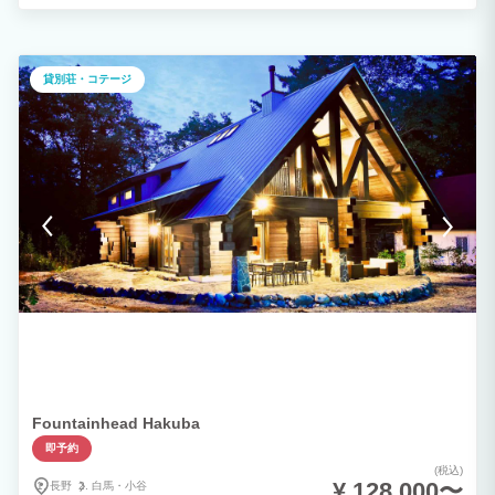
杯....。 都会の出来事はすべて忘れて、自然豊かな癒しの森で、大切な人と素敵な時を
過ごしください。 ◆1日1組限定のプライベートログハウス ポーラーハウス中軽井沢1
非日常を感じられる軽井沢千ヶ滝地区。 都会にいるだけでは決して知ることのできな
い豊穣なる時が、一年を通じてあなたを待っています。 家族の集まりや学校サーク
ル、企業研修など様々なシチュエーションでご利用いただけます。
貸別荘・コテージ
Fountainhead Hakuba
即予約
(税込)
¥ 128,000〜
長野
白馬・
小谷