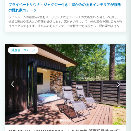
プライベートサウナ・ジャグジー付き！温かみのあるインテリアが特徴
の隠れ家コテージ
ツインルームの寝室が2室あり、リビングには65インチの大画面TVが備わっており、
快適な家族や友人との時間を提供します。窓付きのサウナで、外の景色を楽しみながら
リラックスできます。温かみのあるインテリアが特徴でありながら、隠れ家のような雰
囲気を持っており、プライベートで落ち着いた滞在を求める方に最適です。 BBQ＜冬
シーズン不可＞ お一人様6,380円 信州豚しゃぶ お一人様4,400円 朝食 お一人様
1,100円
貸別荘・コテージ