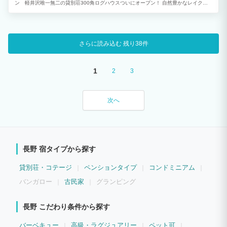
ン 軽井沢唯一無二の貸別荘300角ログハウスついにオープン！ 自然豊かなレイクニ
ュータウン別荘地内に位置するフィンランド製のログハウスです。 このエリアには、
美しいローズガーデン、おしゃれなレストラン、ユニークなお土産屋さんが揃い、お散
歩にも最適です。
さらに読み込む
残り38件
1
2
3
次へ
長野 宿タイプから探す
貸別荘・コテージ
ペンションタイプ
コンドミニアム
バンガロー
古民家
グランピング
長野 こだわり条件から探す
バーベキュー
高級・ラグジュアリー
ペット可