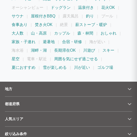
オーシャンビュー
ドッグラン
温泉付き
花火OK
サウナ
屋根付きBBQ
露天風呂
釣り
プール
食事あり
焚き火OK
絶景
薪ストーブ・暖炉
大人数
山・高原
カップル
森・林間
おしゃれ
家族・子連れ
避暑地
合宿・研修
海が近い
海水浴
湖畔・湖
長期滞在OK
川遊び
スキー
星空
電車・駅近
周囲を気にせず過ごせる
夏におすすめ
雪が楽しめる
川が近い
ゴルフ場
地方
都道府県
人気エリア
絞り込み条件