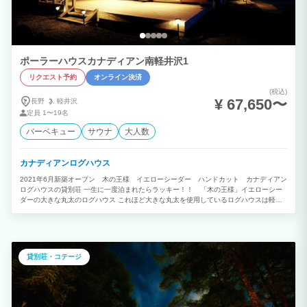
ポーラーハウスカナディアン南軽井沢1
リクエスト予約
オンライン決済
(税込)
¥ 67,650〜
長野
軽井沢
定員
1〜19名
バーベキュー
サウナ
大人数
カナディアンログハウス
2021年6月新築オープン 木の王様 イエローシーダー ハンドカット カナディアン
ログハウスの貸別荘 一生に一度泊まれたらラッキー！！ 「木の王様」イエローシー
ダーの大きな丸太のログハウス これほど大きな丸太を使用しているログハウスは軽井
沢でもありません。 樹齢380年その丸太の大きさは500ミリ以上！！ なんと壁は「木
の女王」レッドシーダー！！その香り木の波動をお楽しみください。 また、大きなバ
スに、赤外線サウナ、リビングと一体となったオープンテラスとお庭も魅力の一つで
す。 さらに、立地も最高です。 南軽井沢は軽井沢の玄関といわれており、どこにでも
アクセスが良いのです。 アウトレットまで車で7分（5㎞）、レイクニュータウンには
貸別荘・コテージ
隣接しているのでちょっとした空き時間にも立ち寄れます！ レイクニュータウンには
ローズガーデンやお土産さん季節ごとのイベントも楽しめます！ そんな魅力的な建物
と立地を兼ね備えた【ポーラーハウスカナディアン南軽井沢1】で思い出を作りません
か？ あなたの一生の思い出作りをお任せください。