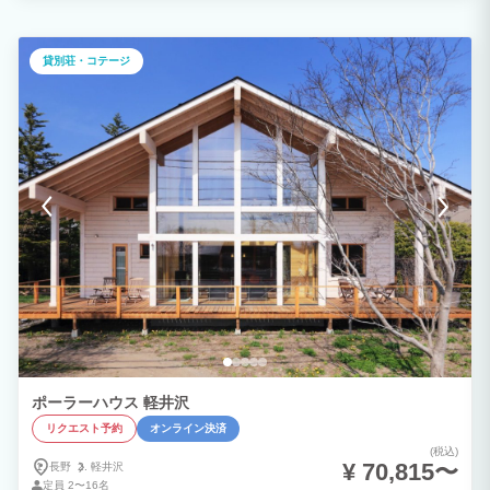
トします。 1日1頭につき下記ペット料金を頂戴いたします。ペット料金は当日現金に
てお支払いください。 ◆小型犬２,０００円／日 中型犬２,５００円／日 大型犬３,
０００円／日
貸別荘・コテージ
ポーラーハウス 軽井沢
リクエスト予約
オンライン決済
(税込)
¥ 70,815〜
長野
軽井沢
定員
2〜16名