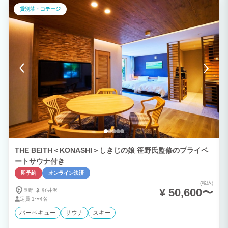
貸別荘・コテージ
THE BEITH＜KONASHI＞しきじの娘 笹野氏監修のプライベ
ートサウナ付き
即予約
オンライン決済
(税込)
¥ 50,600〜
長野
軽井沢
定員
1〜4名
バーベキュー
サウナ
スキー