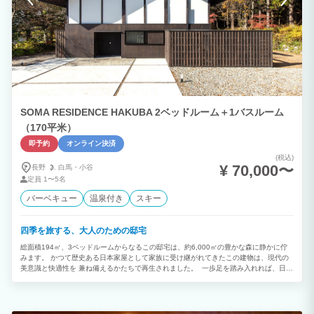
らの車移動や周辺観光時の車両移動に伴うCO2排出量について、カーボンオフセット
を実施しています。 オフセットには、一般社団法人 more trees を通じて、熊本県小国
町の森林整備プロジェクト由来のJ-クレジットを利用しています。 ⸻ 定員につい
て： 定員は4名です。 添い寝のお子さまは人数に含めずご宿泊いただけます。 ⸻
リビング： リビングには、マルニ木工のソファセットやウォールナット無垢材の家具
を設えています。 窓の外の庭を眺めながら読書や会話を楽しんだり、ただ何もしない
時間を過ごしたりするための空間です。 冬季には、イタリア製ペレットストーブのや
わらかな暖かさと炎のゆらぎをお楽しみいただけます。 ⸻ 寝室・和室（眠りの環
境）： 洋寝室にはベッド2台、和室には布団2組をご用意しています。和室では、日本
らしい畳と布団での滞在を体験いただけます。 シーツには、京都の生地屋による洗い
SOMA RESIDENCE HAKUBA 2ベッドルーム＋1バスルーム
ざらし綿素材を使用しています。整いすぎたホテルリネンではなく、自然な肌触りと家
のような心地よさを大切にしています。 ⸻ 浴室・温泉・トイレ： 木曽檜を使用
（170平米）
した檜風呂です。 北アルプス・中房渓谷から引いた源泉を使用し、加水のみ行い、循
環や加温はせず掛け流しでご利用いただけます。 トイレは温水洗浄機能付きです。
即予約
オンライン決済
⸻ リネン・アメニティ類： 館内着は、京都の生地屋によるガーゼ素材のものをご
(税込)
用意しています。タオル類は、高級ホテル仕様の大判の今治タオルを採用しています。
¥ 70,000〜
長野
白馬・
小谷
シャンプー類は、京都発のオーガニックブランド「NEMOHAMO」を使用しています。
定員
1〜5名
⸻ 庭・アウトドアリビング： 敷地約450㎡の庭には、地元の植物を中心に植栽を
施しています。 春は新緑、夏は深い緑、秋は紅葉、冬は雪景色と、四季ごとに異なる
バーベキュー
温泉付き
スキー
表情を楽しめます。 アウトドアリビングでは、お茶を飲みながらゆっくり過ごした
り、お子様が自然の中で遊んだりすることができます。 ⸻ 食事について： 夕食
の提供は行っていません。 近隣のお店での食事や、地元の食材を持ち帰って楽しむ滞
四季を旅する、大人のための邸宅
在を想定しています。 朝はセルフ式の軽朝食をご用意しています。生わさびをすりお
総面積194㎡、3ベッドルームからなるこの邸宅は、約6,000㎡の豊かな森に静かに佇
ろして味わう、安曇野らしい朝の時間をお楽しみください。 八ヶ岳珈琲店のスペシャ
みます。 かつて歴史ある日本家屋として家族に受け継がれてきたこの建物は、現代の
リティコーヒーと、地元安曇野のハーブティーもご自由にどうぞ。
美意識と快適性を 兼ね備えるかたちで再生されました。 一歩足を踏み入れれば、日本
の美意識が凝縮された玄関ロビー。そして、悠久の時を刻んできた 堂々たる梁が印象
的なリビングとダイニングには、四季折々の自然光が降り注ぎ、開放感あふれる 寛ぎ
の空間が広がります。