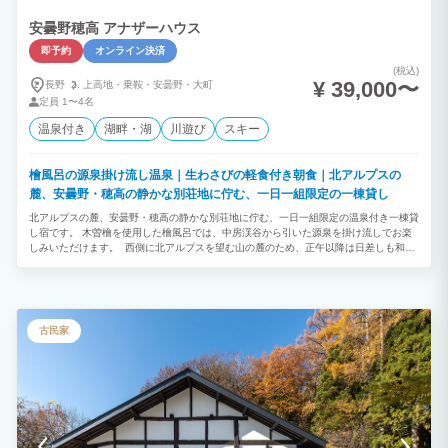
安曇野穂高 アナザーハウス
即予約
オンライン決済
(税込)
¥ 39,000〜
長野
上高地・
乗鞍・
安曇野・
大町
定員
1〜4名
温泉付き
湖畔・湖
川遊び
スキー
檜風呂の源泉掛け流し温泉｜生わさびの軽食付き朝食｜北アルプスの
麓、安曇野・穂高の静かな別荘地に佇む、一日一組限定の一棟貸し
北アルプスの麓、安曇野・穂高の静かな別荘地に佇む、一日一組限定の温泉付き一棟貸
し宿です。 木曽檜を使用した檜風呂では、中房渓谷から引いた源泉を掛け流しでお楽
しみいただけます。 西側に北アルプスを望む山の麓のため、正午以降は日差しも和ら
ぎ、避暑にも適した立地です。 秋から冬にかけては、イタリア製ペレットストーブの
炎を眺めながら、スペシャリティコーヒーやハーブティーと共に穏やかな時間をお過ご
しください。 家具・備品の品質にも拘っています。 寝具には、シモンズ最高級ライン
のマットレスや羽毛布団・羽毛枕を採用しています。 京都の生地屋による洗いざらし
綿のシーツやガーゼ素材の館内着、今治タオルの中でも高級ホテル仕様の大判タオルな
古民家
ど、肌触りや眠りの心地よさには定評があります。 シャンプー類は、京都発のオーガ
ニックブランド「NEMOHAMO」を使用しています。 ホテル清掃経験のあるスタッフ
による丁寧な清掃を行い、清潔な環境づくりを心がけています。 朝は、生わさびを味
わう軽朝食をご用意しています。 上高地や白馬、松本などへのアクセスも良く、安曇
野周辺をゆっくりお楽しみいただけます。 車で30分間の距離にある爺が岳スキー場
は、ご家族連れや初級者にお勧めです。 ⸻ 宿泊先： 建物全体を貸切でご利用い
ただけます。檜風呂と庭を備え、自然の中で静かに過ごすための住まいとして整えまし
た。 また、当施設では、宿泊施設で使用する電力に加え、東京・愛知・神奈川方面か