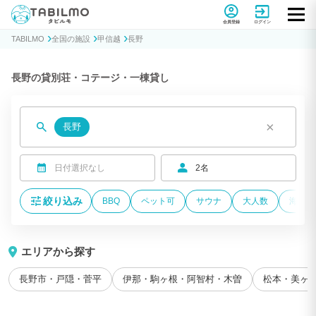
貸別荘コテージ・一棟貸し宿泊予約サイトTABILMO(タビルモ)
会員登録
ログイン
TABILMO
全国の施設
甲信越
長野
長野の貸別荘・コテージ・一棟貸し
×
長野
日付選択なし
2名
絞り込み
BBQ
ペット可
サウナ
大人数
海が近
エリアから探す
長野市・戸隠・菅平
伊那・駒ヶ根・阿智村・木曽
松本・美ヶ