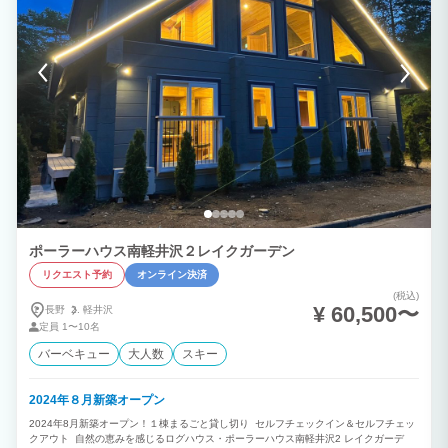
びトリミングはご遠慮ください。 オーナー様ご自身でワンちゃんのお世話をして頂
き、万が一施設利用中にワンちゃんが逃亡、不慮の事故に遭われた場合、若しくはワン
ちゃんの起因するお客様同士のトラブル、天災、持病、特異体質による体調不良、ご帰
宅後の病気や失命に関しましても、当社の責に帰すべき事由によらない損害について
は、賠償責任を負いません。 〇狂犬病予防接種証明書(鑑札も可）及び混合ワクチン
（5種以上）をご宿泊1年以内に接種、または抗体陽性の証明書をご事前に提示下さ
い。 ※高齢やアレルギー、病気、など獣医師の判断により注射を受けられない 場合は
お申し出ください。 上記接種済みであり、伝染病にかかっていないワンちゃんのみご
入場いただけます。 ※ワンちゃんの立ち入りエリアは1階のみとなります。2階への進
入はできません。
ポーラーハウス南軽井沢２レイクガーデン
リクエスト予約
オンライン決済
(税込)
¥ 60,500〜
長野
軽井沢
定員
1〜10名
バーベキュー
大人数
スキー
2024年８月新築オープン
2024年8月新築オープン！１棟まるごと貸し切り セルフチェックイン＆セルフチェッ
クアウト 自然の恵みを感じるログハウス・ポーラーハウス南軽井沢2 レイクガーデ