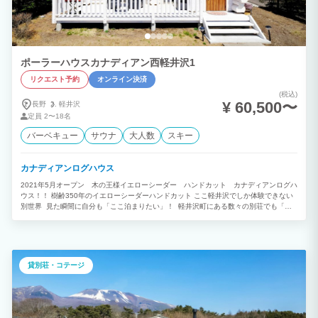
ポーラーハウスカナディアン西軽井沢1
リクエスト予約
オンライン決済
(税込)
¥ 60,500〜
長野
軽井沢
定員
2〜18名
バーベキュー
サウナ
大人数
スキー
カナディアンログハウス
2021年5月オープン 木の王様イエローシーダー ハンドカット カナディアンログハ
ウス！！ 樹齢350年のイエローシーダーハンドカット ここ軽井沢でしか体験できない
別世界 見た瞬間に自分も「ここ泊まりたい」！ 軽井沢町にある数々の別荘でも「木
の王様 イエローシーダー」を使っている ログハウスを見たことがある人は幸運で
す。 しかも宿泊できるとなれば、一生に一度あるかないか。 ログハウス好きならばあ
こがれのイエローシーダーカナディアンログハウスです。 中に入ってみると、木の香
りから感じる自然の香り、木の波動、南向きの日差し、木のぬくもりを全身で感じる。
まさに木は生きていると感じる瞬間である。 ちょっと寒いと思ったときにつける薪ス
貸別荘・コテージ
トーブ。 なかなか都会では味わえない炎の温かさ！ 見ているだけで時が流れる。 そん
なカナディアンハウスです。 ひょっとしたらあなたは「ずっとここにいたい」と感じ
るかもしれません。 そもそもカナディアンログハウスって？ まず特徴は森から刈りだ
した木を丸太にハンドカットし、積み上げていく方式をとっていること。 他のログハ
ウスとの違いはなんでしょうか。 木にこだわりがあるのです！ 「木の王様」と呼ばれ