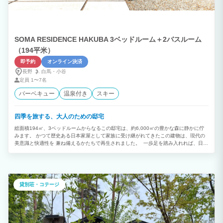
SOMA RESIDENCE HAKUBA 3ベッドルーム＋2バスルーム
（194平米）
即予約
オンライン決済
長野
白馬・
小谷
定員
1〜7名
バーベキュー
温泉付き
スキー
四季を旅する、大人のための邸宅
総面積194㎡、3ベッドルームからなるこの邸宅は、約6,000㎡の豊かな森に静かに佇
みます。 かつて歴史ある日本家屋として家族に受け継がれてきたこの建物は、現代の
美意識と快適性を 兼ね備えるかたちで再生されました。 一歩足を踏み入れれば、日本
の美意識が凝縮された玄関ロビー。そして、悠久の時を刻んできた 堂々たる梁が印象
的なリビングとダイニングには、四季折々の自然光が降り注ぎ、開放感あふれる 寛ぎ
の空間が広がります。
貸別荘・コテージ