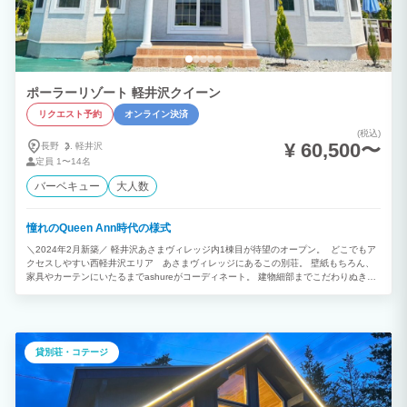
ン、綿棒 ＜ご案内・注意事項＞ 静かなエリアにあるシャレ―です 21時以降はお部屋
の中で大きな音が外に漏れないようお過ごしください
ポーラーリゾート 軽井沢クイーン
リクエスト予約
オンライン決済
(税込)
¥ 60,500〜
長野
軽井沢
定員
1〜14名
バーベキュー
大人数
憧れのQueen Ann時代の様式
＼2024年2月新築／ 軽井沢あさまヴィレッジ内1棟目が待望のオープン。 どこでもア
クセスしやすい西軽井沢エリア あさまヴィレッジにあるこの別荘。 壁紙もちろん、
家具やカーテンにいたるまでashureがコーディネート。 建物細部までこだわりぬきま
した。 アルプス山脈の壮大な景色・完全プライベートな空間が特別な滞在をお約束し
ます。 是非、極上のひとときをお過ごしください。 ☆2025年11月～ワンちゃん同伴
可能施設にリニューアルオープンします☆ 》ワンちゃん用アメニティ *わんちゃん用
タオル*粘着ローラー*除菌消臭スプレー *散歩用ウンチ袋*ケージ*ワンちゃん用食器 ＞
ワンちゃんについて 当施設はワンちゃんの宿泊する場所を提供する施設であり、ワン
貸別荘・コテージ
ちゃんをお預かりし、お世話をする施設ではないことご理解ください。 宿泊中のワン
ちゃんのお世話（ゲージ、食事、排せつ物の処理等）は全てオーナー様、ご自身で行っ
て頂きます。安全のため施錠をお忘れにならないようにお願い致します。 また足洗い
場にて汚れ、水滴等を落としてからご利用ください。また、足洗い場でのシャンプー及