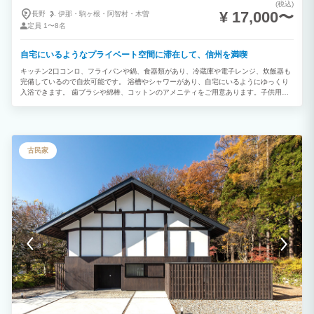
(税込)
¥ 17,000〜
長野
伊那・
駒ヶ根・
阿智村・
木曽
定員
1〜8名
自宅にいるようなプライベート空間に滞在して、信州を満喫
キッチン2口コンロ、フライパンや鍋、食器類があり、冷蔵庫や電子レンジ、炊飯器も
完備しているので自炊可能です。 浴槽やシャワーがあり、自宅にいるようにゆっくり
入浴できます。 歯ブラシや綿棒、コットンのアメニティをご用意あります。子供用の
歯ブラシもございます。 シングルベッド5台、ソファーベッド3台あり最大8名様まで
宿泊できます。 洗濯乾燥機や洗剤もあり、中・長期滞在にも便利です。 小さいお子様
用にベビーベッドの貸出しています。他にもベビーチェアやお風呂用のベビーチェア、
全身シャンプーもご用意があります
古民家