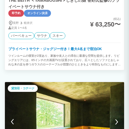
THE BEITH ＜YAMABOUSHI＞しきじの娘 笹野氏監修のプラ
イベートサウナ付き
即予約
オンライン決済
(税込)
¥ 63,250〜
長野
軽井沢
定員
1〜4名
バーベキュー
サウナ
スキー
プライベートサウナ・ジャグジー付き！最大4名まで宿泊OK
ツインルームの寝室が2室あり、家族や友人との滞在に最適な空間を提供します。リビ
ングエリアには、65インチの大画面TVが設置されており、広々としたソファとおしゃ
れな木の足を持つガラスのローテーブルが団欒のひとときをより特別なものにします。
木の温かみを感じさせるインテリアは、心地よい雰囲気を醸し出し、ゆっくりとした時
間を過ごすのにぴったりです。 BBQ＜冬シーズン不可＞ お一人様6,380円 信州豚し
ゃぶ お一人様4,400円 朝食 お一人様1,100円
貸別荘・コテージ