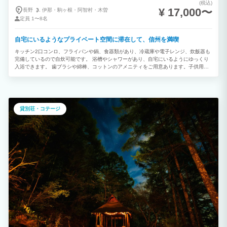
(税込)
¥ 17,000〜
長野
伊那・
駒ヶ根・
阿智村・
木曽
定員
1〜8名
自宅にいるようなプライベート空間に滞在して、信州を満喫
キッチン2口コンロ、フライパンや鍋、食器類があり、冷蔵庫や電子レンジ、炊飯器も
完備しているので自炊可能です。 浴槽やシャワーがあり、自宅にいるようにゆっくり
入浴できます。 歯ブラシや綿棒、コットンのアメニティをご用意あります。子供用の
歯ブラシもございます。 シングルベッド5台、ソファーベッド3台あり最大8名様まで
宿泊できます。 洗濯乾燥機や洗剤もあり、中・長期滞在にも便利です。 小さいお子様
用にベビーベッドの貸出しています。他にもベビーチェアやお風呂用のベビーチェア、
全身シャンプーもご用意があります
貸別荘・コテージ