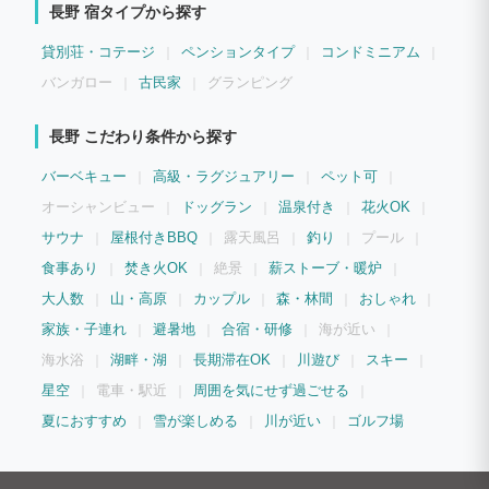
してください。
長野 宿タイプから探す
貸別荘・コテージ
ペンションタイプ
コンドミニアム
バンガロー
古民家
グランピング
長野 こだわり条件から探す
バーベキュー
高級・ラグジュアリー
ペット可
オーシャンビュー
ドッグラン
温泉付き
花火OK
サウナ
屋根付きBBQ
露天風呂
釣り
プール
食事あり
焚き火OK
絶景
薪ストーブ・暖炉
大人数
山・高原
カップル
森・林間
おしゃれ
家族・子連れ
避暑地
合宿・研修
海が近い
海水浴
湖畔・湖
長期滞在OK
川遊び
スキー
星空
電車・駅近
周囲を気にせず過ごせる
夏におすすめ
雪が楽しめる
川が近い
ゴルフ場