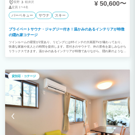
¥ 50,600〜
長野
軽井沢
定員
1〜4名
バーベキュー
サウナ
スキー
プライベートサウナ・ジャグジー付き！温かみのあるインテリアが特徴
の隠れ家コテージ
ツインルームの寝室が2室あり、リビングには65インチの大画面TVが備わっており、
快適な家族や友人との時間を提供します。窓付きのサウナで、外の景色を楽しみながら
リラックスできます。温かみのあるインテリアが特徴でありながら、隠れ家のような雰
囲気を持っており、プライベートで落ち着いた滞在を求める方に最適です。 BBQ＜冬
シーズン不可＞ お一人様6,380円 信州豚しゃぶ お一人様4,400円 朝食 お一人様
1,100円
貸別荘・コテージ