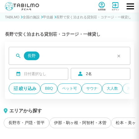
貸別荘コテージ・一棟貸し宿泊予約サイトTABILMO(タビルモ)
会員登録
ログイン
TABILMO
全国の施設
甲信越
長野で安く泊まれる貸別荘・コテージ・一棟貸し
長野で安く泊まれる貸別荘・コテージ・一棟貸し
×
長野
日付選択なし
2名
絞り込み
BBQ
ペット可
サウナ
大人数
海が近
エリアから探す
長野市・戸隠・菅平
伊那・駒ヶ根・阿智村・木曽
松本・美ヶ