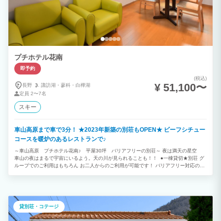
プチホテル花南
即予約
(税込)
¥ 51,100〜
長野
諏訪湖・
蓼科・
白樺湖
定員
2〜7名
スキー
車山高原まで車で3分！ ★2023年新築の別荘もOPEN★ ビーフシチュー
コースを暖炉のあるレストランで♪
～車山高原 プチホテル花南♪ 平屋30坪 バリアフリーの別荘～ 夜は満天の星空
車山の夜はまるで宇宙にいるよう。天の川が見られることも！！ ●一棟貸切★別荘 グ
ループでのご利用はもちろん お二人からのご利用が可能です！ バリアフリー対応の別
荘です！！ ・寝室 １室 （ご利用人数に応じて～５名様までのベッドをメインルー
ムへ追加設置いたします） ・メインルーム（ソファー、TVあり） ・お風呂 ・トイレ
・キッチン＆ダイニングルーム ・冷蔵庫、冷凍庫 全ての部屋にエアコン完備の バリ
アフリー設計です。 お食事が必要な場合、本館にてお召し上がりいただけます。 プチ
ホテル花南名物 ビーフシチュー！
貸別荘・コテージ