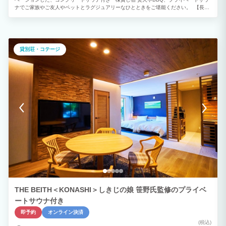
ナでご家族やご友人やペットとラグジュアリーなひとときをご堪能ください。 【長野
市大岡(旧大岡村)】 手付かずの自然が残る標高約1,000mの"長野市大岡" 昔ながらの田
舎や集落からは北アルプスが一望でき、夜は大パノラマの星空をお楽しみいただけま
す。 【コンクリートサウナCUBERU】 コンクリートの持つ高いデザイン性と耐久
性、そして蓄熱性を備えたサウナ"CUBERU(クベル)" 他とは一味違う新しいサウナ体験
を、大自然の中で思いのまま満喫ください。 ※薪ストーブはお客様にて火入れをお願
貸別荘・コテージ
いします。 【ReFaルーム】 話題の製品を体験できる"ReFaルーム" 上質なくつろぎ空
間でReFaの美容を楽しみながら、心身ともにリフレッシュできる贅沢なご宿泊をご提
供。 【大岡温泉】 露天風呂や内風呂の大きい窓から、棚田や北アルプスが一望できる
素晴らしい眺望の”大岡温泉” ご宿泊期間は無料でご利用いただけます。 ※事前に営業
日・営業時間をご確認いただきご利用ください。
THE BEITH＜KONASHI＞しきじの娘 笹野氏監修のプライベ
ートサウナ付き
即予約
オンライン決済
(税込)