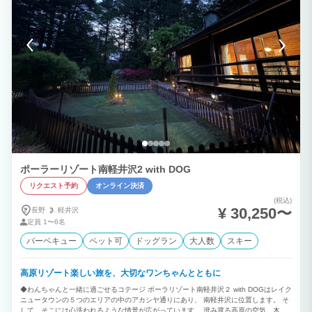
す。 お食事のご用意はありませんのでぜひ町内の飲食店をご利用ください。 その他に
も企業研修や団体の皆様などの貸切利用も可能でございますので、お気軽にお問い合わ
せください。 皆様のご利用をスタッフ一同心待ちにしております。 ------ iiネイチャー
春日平では、いろいろなニーズに対応した宿泊を受け入れております。 企業研修・学
校教育旅行・団体・学生・ボランティアなどなど、ご希望をお聞かせください！ ご希
望に添ったプラン、体験プログラムをご提案いたします。 景観、自然豊かな長野県飯
島町にある、広い芝庭つきトレーラーハウスで各種取り組みをしてみてはいかがでしょ
うか。
ポーラーリゾート南軽井沢2 with DOG
リクエスト予約
オンライン決済
(税込)
¥ 30,250〜
長野
軽井沢
定員
1〜6名
バーベキュー
ペット可
ドッグラン
大人数
スキー
高原リゾート楽しい旅を、大切なワンちゃんとともに
◆わんちゃんと一緒に過ごせるコテージ ポーラリゾート南軽井沢２ with DOGはレイク
ニュータウンの５つのエリアの中のアカシヤ通りにあり、 南軽井沢に位置します。 そ
して、そこには心洗われるような情景が広がっています。 澄み渡る高原の空気、木々