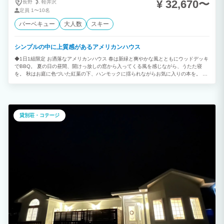
¥ 32,670〜
長野
軽井沢
定員
1〜10名
バーベキュー
大人数
スキー
シンプルの中に上質感があるアメリカンハウス
◆1日1組限定 お洒落なアメリカンハウス 春は新緑と爽やかな風とともにウッドデッキ
でBBQ。 夏の日の昼間、開けっ放しの窓から入ってくる風を感じながら、うたた寝
を。 秋はお庭に色づいた紅葉の下、ハンモックに揺られながらお気に入りの本を。 冬
はリビングに揺らめく炎の傍でまったり。 どの避暑地にも代えられない軽井沢にしか
存在しない 「特別な空気」があなたの１日を彩ります。 ◆好立地でロケーション抜群
日本を代表するリゾートといえば、軽井沢。 アウトレットから車で約18分、ハルニレ
テラスから約10分、 軽井沢高原教会から約10分、近隣温泉からは車で 15分と20分圏
内で軽井沢を堪能することが出来ます。 アクティブリゾートの方も、癒しのリゾート
貸別荘・コテージ
の方も愉しめる贅沢な場所となっております。