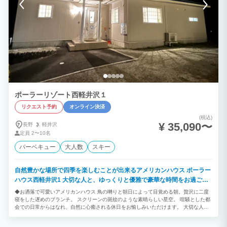
ポーラーリゾート西軽井沢１
リクエスト予約
オンライン決済
(税込)
¥ 35,090〜
長野
軽井沢
定員
2〜10名
バーベキュー
大人数
スキー
自然豊かな場所で四季を楽しむことが出来るアメリカンハウス ポーラー
ハウス西軽井沢1 大切な人と、ゆっくりと優雅で豪華な時間をお過ごし
しませんか。
◆お洒落で可愛いアメリカンハウス 鳥の囀りと朝日によって目覚める朝。贅沢に二度
寝をした遅めのブランチ。 スクリーンの斑紋のような素晴らしい星空。 喧騒とした都
会での日常からはなれ、自然に心癒される休日をお愉しみいただけます。 大切な人
と、懐かしい友達と、ゆるりと癒しの時をお過ごしください。 ◆巨大なウッドデッキ
でのんびり 広々としたウッドデッキから眺める景気は絶景です。 空気がとても澄んで