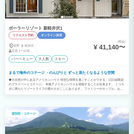
ポーラーリゾート 新軽井沢1
リクエスト予約
オンライン決済
(税込)
¥ 41,140〜
長野
軽井沢
定員
1〜10名
バーベキュー
大人数
スキー
まるで海外のコテージ ・のんびりと ずっと居たくなるような空間
◆大自然の中にあるアメリカンハウス 特別な時間を過ごすことができる、1日1組限定
のプライベートコテージ。 本格アメリカンハウスを堪能することが出来ます。 くつろ
ぎに満ちたリゾートライフの豊かさがここにあります。 ファミリーやカップル、お友
達とぜひ素敵なひとときをお過ごしください。 ～心と体に贅沢な休日を～ ◆好立地で
ロケーション抜群 日本を代表するリゾートといえば、軽井沢。 アウトレットは車で5
分で行けちゃいます。 また、冬には欠かせないスキー場は車で10分圏内の場所にござ
います。 他にも軽井沢駅の近くにコテージがあるため 観光の後に宿泊するには最適で
す。 ◆ゲスト様へのお願い 動物アレルギーのお客様もご宿泊なさる為ペット同伴は禁
貸別荘・コテージ
止です。デッキステイ不可 (無断同伴を確認した場合23100円の罰則オゾン清掃費をご
請求致します。) アーリーチェックイン、レイトチェックアウトは事前予約です。(1時
間につき2310円 税込) 繁忙期は対応できない場合がございます。 予めご了承くださ
い。