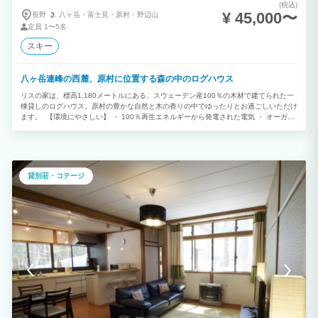
(税込)
¥ 45,000〜
長野
八ヶ岳・
富士見・
原村・
野辺山
定員
1〜5名
スキー
八ヶ岳連峰の西麓、原村に位置する森の中のログハウス
リスの家は、標高1,180メートルにある、スウェーデン産100％の木材で建てられた一
棟貸しのログハウス。原村の豊かな自然と木の香りの中でゆったりとお過ごしいただけ
ます。 【環境にやさしい】 ・ 100％再生エネルギーから発電された電気 ・ オーガニ
ックコットンおよびリサイクル素材の寝具 ・ 100%植物由来の環境にやさしい、生分
解性の高い洗剤 【安全性が高い】 ・ 日本の建築基準よりも2倍以上の厳しい基準を課
して建てられた家 ・ 耐震等級は最も高いランキングの「耐震等級３」に該当 ・ 防火
性能に優れている高品質住宅 ・ 防炎加工が施されたカーテンを使用 ・ 火災報知器、
ガス漏れ警報器および 一酸化炭素警報器設置 【オンラインショップ】 簡単に調理で
貸別荘・コテージ
きるヴィーガン食品（カレー、ラーメン、パスタ、パスタソース、お菓子など）をゲス
ト限定で販売しています。