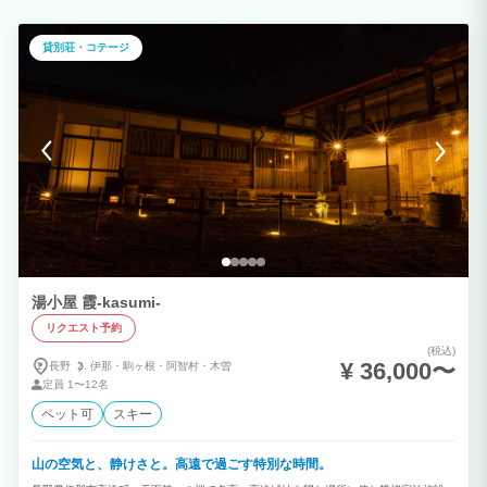
おり、青々とた目の前の景気は日々の疲れを癒すことが出来ます。 秋の紅葉も見もの
です。ハンモックに揺れながらのんびりとおくつろぎください。 ◆ゲスト様へのお願
い ・動物アレルギーのお客様もご宿泊なさる為ペット同伴は禁止です。デッキステイ
貸別荘・コテージ
不可 (無断同伴を確認した場合23,100円の罰則オゾン清掃費をご請求致します。) ・ア
ーリーチェックイン、レイトチェックアウトは事前予約です。(1時間につき2,310円
税込) 繁忙期は対応できない場合がございます。 予めご了承ください。
湯小屋 霞-kasumi-
リクエスト予約
(税込)
¥ 36,000〜
長野
伊那・
駒ヶ根・
阿智村・
木曽
定員
1〜12名
ペット可
スキー
山の空気と、静けさと。高遠で過ごす特別な時間。