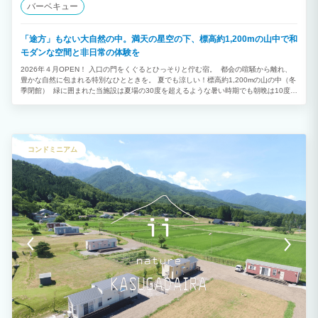
バーベキュー
「途方」もない大自然の中。満天の星空の下、標高約1,200mの山中で和
モダンな空間と非日常の体験を
2026年４月OPEN！ 入口の門をくぐるとひっそりと佇む宿。 都会の喧騒から離れ、
豊かな自然に包まれる特別なひとときを。 夏でも涼しい！標高約1,200mの山の中（冬
季閉館） 緑に囲まれた当施設は夏場の30度を超えるような暑い時期でも朝晩は10度台
と涼しい気候が味わえます。 家族や友人、恋人との滞在で最高の思い出を。
コンドミニアム