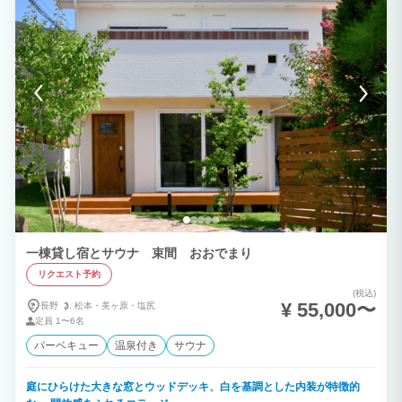
一棟貸し宿とサウナ 束間 おおでまり
リクエスト予約
(税込)
¥ 55,000〜
長野
松本・
美ヶ原・
塩尻
定員
1〜6名
バーベキュー
温泉付き
サウナ
庭にひらけた大きな窓とウッドデッキ、白を基調とした内装が特徴的