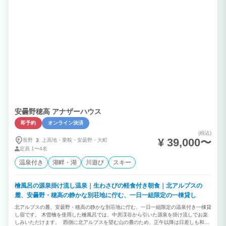
安曇野穂高 アナザーハウス
即予約
オンライン決済
(税込)
¥ 39,000〜
長野
上高地・
乗鞍・
安曇野・
大町
定員
1〜4名
温泉付き
湖畔・湖
川遊び
スキー
檜風呂の源泉掛け流し温泉｜生わさびの軽食付き朝食｜北アルプスの
麓、安曇野・穂高の静かな別荘地に佇む、一日一組限定の一棟貸し
北アルプスの麓、安曇野・穂高の静かな別荘地に佇む、一日一組限定の温泉付き一棟貸
し宿です。 木曽檜を使用した檜風呂では、中房渓谷から引いた源泉を掛け流しでお楽
しみいただけます。 西側に北アルプスを望む山の麓のため、正午以降は日差しも和ら