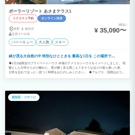
ポーラーリゾート あさまテラス1
リクエスト予約
オンライン決済
(税込)
¥ 35,090〜
長野
軽井沢
定員
1〜10名
バーベキュー
大人数
スキー
緑が茂る大自然の中 特別なひとときを 最高な1日を この場所で....
◆1日1組限定のプライベートハウス 本場のアメリカンハウスをイメージしました。 喧
騒とした日常からかけ離れた、星が瞬く音も聞こえてきそうなほどの落ち着いた夜。
日常を忘れてほっと一息つく時間をおたのしみください。 ◆アルプス・浅間山がコテ
ージから眺望できる 浅間山は長野県の軽井沢、御代田町と群馬県嬬恋村に位置する山
で日本百名山、花の百名山に選ばれています。 なだらかな曲線美の山容が特徴で、登
山者からも人気。 麓に広がる紅葉や、冬に冠雪した姿も魅力です。 また、中央アルプ
スは北アルプスや南アルプスに比べると 標高の低い山が多く、気温や冬の積雪量も他
の山脈に比べて少なめなことから、登山上級者が雪山登山にチャレンジできる山として
貸別荘・コテージ
知られています。 ◆ゲスト様へのお願い ・動物アレルギーのお客様もご宿泊なさる為
ペット同伴は禁止です。デッキステイ不可 (無断同伴を確認した場合23,100円の罰則オ
ゾン清掃費をご請求致します。) ・アーリーチェックイン、レイトチェックアウトは事
前予約です。(1時間につき2,310円 税込) 繁忙期は対応できない場合がございます。
予めご了承ください。