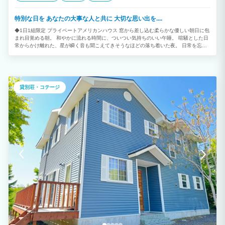
特別な日を あなたの大事な人と共に 大切な思い出を....
◆1日1組限定 プライベートアメリカンハウス 窓から差し込む柔らかな優しい朝日に包
まれ目覚める朝。 和やかに流れる時間に、ついつい気持ちのいい午睡。 喧騒とした日
常からかけ離れた、星が瞬く音も聞こえてきそうなほどの落ち着いた夜。 日常を忘れ
てほっと一息つく時間をおたのしみください。 ◆ロケーション抜群 避暑地や別荘地と
して、日本でも有数なリゾート地の長野県軽井沢。 その中でも当コテージは、駅から
近く立地抜群な場所にございます。 「軽井沢プリンスショッピングプラザ」から約16
分、軽井沢を代表する観光スポットの「旧軽井沢銀座」から約18分、軽井沢高原教会
から約10分と大変便利な立地であるため、自然の中でゆったりとしたお時間を過ごさ
貸別荘・コテージ
れることは勿論、レジャーに富んだ軽井沢ステイも可能です。 ◆ゲスト様へのお願い
・動物アレルギーのお客様もご宿泊なさる為ペット同伴は禁止です。デッキステイ不可
(無断同伴を確認した場合23,100円の罰則オゾン清掃費をご請求致します。) ※※2025
年1月よりワンちゃんご同伴可能施設となります。 アレルギーをお持ちの方やペットが
苦手な方は、2025年1月以降のご予約をご遠慮いただきますようお願い申し上げます。
※※ ・アーリーチェックイン、レイトチェックアウトは事前予約です。(1時間につき
2,310円 税込) 繁忙期は対応できない場合がございます。 予めご了承ください。