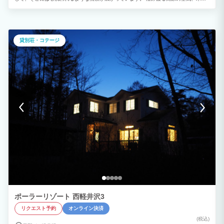
の匂い、霧、軽井沢にしか存在しない「特別な空気」は、普段の自分のまま過ごさせて
くれます。 大自然を満喫するかけがえのない楽しいひとときを、ワンちゃんとお過ご
しください。 ◆大自然の中で日々の疲れを忘れる 近くの風越公園は、野球やサッカー
ができる人工芝のグラウンドにテニスコート、そして全国でも珍しい屋内外のアイスリ
ンクを備えています。 もちろん周辺にはゴルフ場もございます。 塩沢湖方面には美術
貸別荘・コテージ
館やローズガーデンのある「タリアセン」や「星野リゾート」もあります。 わんちゃ
んと一緒に思いっきり自然の中で体を動かしてリフレッシュも！
ポーラーリゾート 西軽井沢3
リクエスト予約
オンライン決済
(税込)