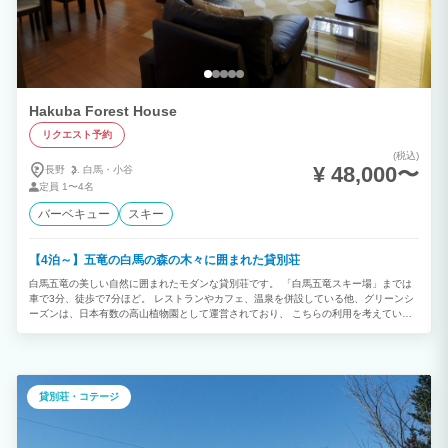
Hakuba Forest House
リクエスト予約
(税込)
¥ 48,000〜
長野
白馬・
小谷
定員
1〜4名
バーベキュー
スキー
【4泊～】五竜の白馬の森の木々に囲まれた貸別荘
白馬五竜の美しい自然に囲まれたモダンな貸別荘です。 「白馬五竜スキー場」までは
車で3分、徒歩で7分ほど。 レストランやカフェ、温泉を併設している他、グリーンシ
ーズンは、日本有数の高山植物園として運営されており、 こちらの利用を考えている
方におススメの宿泊施設です。 神代駅からも徒歩10分と好アクセス。
貸別荘・コテージ