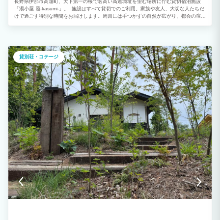
長野県伊那市高遠町、天下第一の桜で名高い高遠城址を望む場所に佇む貸切宿泊施設
「湯小屋 霞-kasumi-」。 施設はすべて貸切でのご利用。家族や友人、大切な人たちだ
けで過ごす特別な時間をお届けします。周囲には手つかずの自然が広がり、都会の喧騒
を忘れたくなるような静かな環境が魅力です。 建物はオーナー自らの手でリノベーシ
ョンされ、古き良き趣を残しながら快適に過ごせる空間に生まれ変わりました。どこか
懐かしく、それでいて温かみのある雰囲気が、訪れる人の心をほっとさせてくれます。
春は天下第一と称される高遠の桜、初夏は澄んだ高原の風と青々とした山の緑、夏は
満天の星空と涼しい夜、秋の入り口には山々が少しずつ色づき始める穏やかな景色へと
貸別荘・コテージ
移ろいます。季節ごとに表情を変える信州の自然を、贅沢な貸切空間でじっくりと味わ
えるのがこの宿ならではの魅力です。 グループでの旅行や家族の集まり、記念日のお
祝いなど、日常から少し離れて特別な思い出を作りたい方にぴったりの一棟貸し施設で
す。