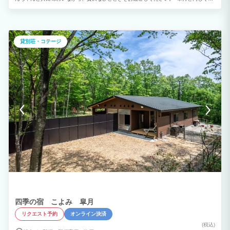
2024年7月に新築オープンした水無月は、皐月とのコネクティングルームとしてご利用
可能。那須高原の四季の移ろいを感じられる半露天風呂では、源泉掛け流しの硫黄泉を
満喫。 ゆったり時が流れる贅沢を、わんちゃんと共に全身で体感できます。３名様以
上は、リビングの琉球畳にお布団をご用意いたします。
貸別荘・コテージ
四季の宿 こよみ 皐月
リクエスト予約
オンライン決済
(税込)