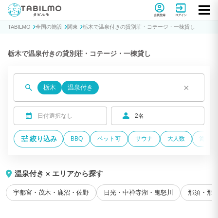
貸別荘コテージ・一棟貸し宿泊予約サイトTABILMO(タビルモ)
会員登録
ログイン
TABILMO
全国の施設
関東
栃木で温泉付きの貸別荘・コテージ・一棟貸し
栃木で温泉付きの貸別荘・コテージ・一棟貸し
×
栃木
温泉付き
日付選択なし
2名
絞り込み
BBQ
ペット可
サウナ
大人数
海が近
温泉付き × エリアから探す
宇都宮・茂木・鹿沼・佐野
日光・中禅寺湖・鬼怒川
那須・那