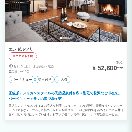
エンゼルツリー
リクエスト予約
(税込)
¥ 52,800〜
栃木
那須・
那須高原・
塩原
定員
1〜10名
バーベキュー
温泉付き
大人数
正統派アメリカンスタイルの天然温泉付き広々別荘で贅沢なご滞在を。
バーベキュー＋多くの遊び場＋芝
贅沢なアメリカンスタイルの広大な別荘へようこそ。3つの寝室、豪華なリビングルー
ムには大きなテーブルと最新のテレビが配置され、一段と雰囲気を高めるために天井は
高く、吹き抜けになっています。ピアノの美しい音色が広がり、音響効果は一級品。心
地よい暖炉のそばで音楽を楽しむ至福のひと時をお過ごしいただけます。何十種類のレ
コードも。 温泉はリラックスのための究極の場所で、最新のシャワー設備も備え付け
ています。キッチンは完璧な料理の舞台。すべての食器やカトラリーは行き届いてお