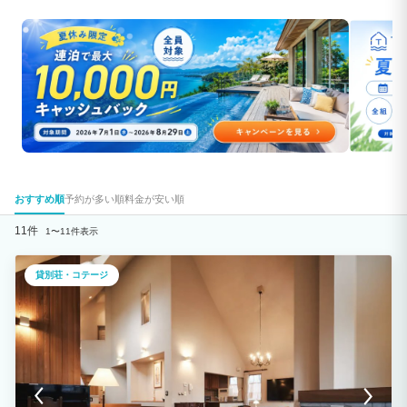
おすすめ順
予約が多い順
料金が安い順
11件
1〜11件表示
貸別荘・コテージ