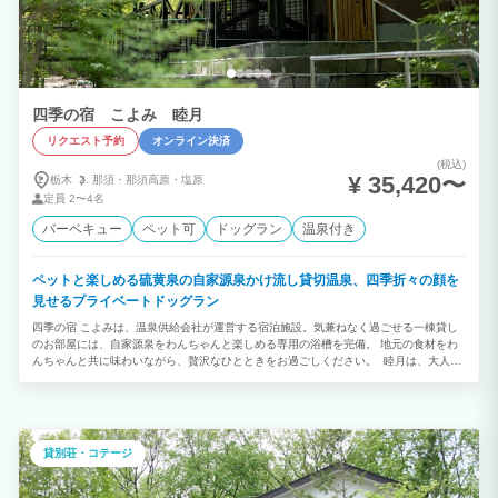
四季の宿 こよみ 睦月
リクエスト予約
オンライン決済
(税込)
¥ 35,420〜
栃木
那須・
那須高原・
塩原
定員
2〜4名
バーベキュー
ペット可
ドッグラン
温泉付き
ペットと楽しめる硫黄泉の自家源泉かけ流し貸切温泉、四季折々の顔を
見せるプライベートドッグラン
四季の宿 こよみは、温泉供給会社が運営する宿泊施設。気兼ねなく過ごせる一棟貸し
のお部屋には、自家源泉をわんちゃんと楽しめる専用の浴槽を完備。 地元の食材をわ
んちゃんと共に味わいながら、贅沢なひとときをお過ごしください。 睦月は、大人4
名様までご宿泊可能な広々とした平屋2LDK・92.8㎡です。 天井が高く 、解放感溢れ
る造りとなっております。セミダブルサイズのフランスベッドを2台ご用意、3名様以
上は、お布団をご用意いたします。 屋根付きのウッドデッキもあり雨の日もわんちゃ
んと一緒に四季の香りをお楽しみいただけます。 ご家族でのご利用がお勧めです。
貸別荘・コテージ