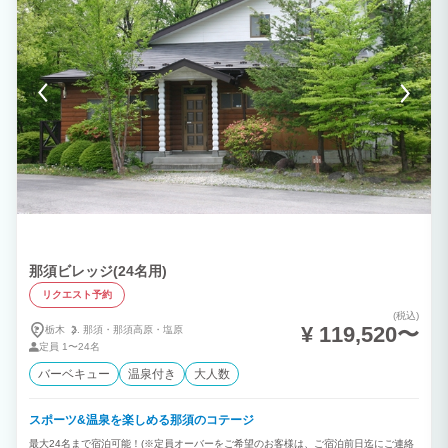
那須ビレッジ(24名用)
リクエスト予約
(税込)
¥ 119,520〜
栃木
那須・
那須高原・
塩原
定員
1〜24名
バーベキュー
温泉付き
大人数
スポーツ&温泉を楽しめる那須のコテージ
最大24名まで宿泊可能！(※定員オーバーをご希望のお客様は、ご宿泊前日迄にご連絡