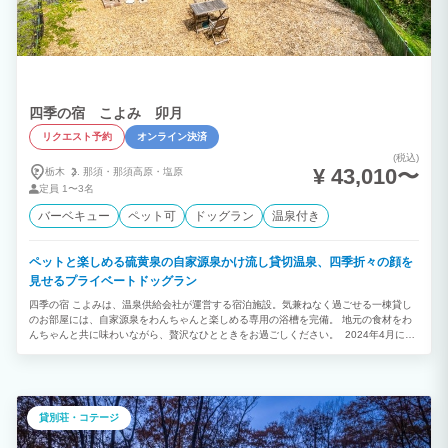
四季の宿 こよみ 卯月
リクエスト予約
オンライン決済
(税込)
¥ 43,010〜
栃木
那須・
那須高原・
塩原
定員
1〜3名
バーベキュー
ペット可
ドッグラン
温泉付き
ペットと楽しめる硫黄泉の自家源泉かけ流し貸切温泉、四季折々の顔を
見せるプライベートドッグラン
四季の宿 こよみは、温泉供給会社が運営する宿泊施設。気兼ねなく過ごせる一棟貸し
のお部屋には、自家源泉をわんちゃんと楽しめる専用の浴槽を完備。 地元の食材をわ
んちゃんと共に味わいながら、贅沢なひとときをお過ごしください。 2024年4月にオ
ープンした卯月は、よりシンプルな1LDK、55.8㎡の空間。大人3名様まで宿泊可能で
す。 シンプルでありながら、源泉かけ流しの硫黄泉風呂やキッチンのほか、琉球畳造
り・寝具はNスリープレミアムの上質な空間。 窓から見える自然の移ろいを感じなが
ら、わんちゃんと特別な時間をお過ごしいただけます。
貸別荘・コテージ