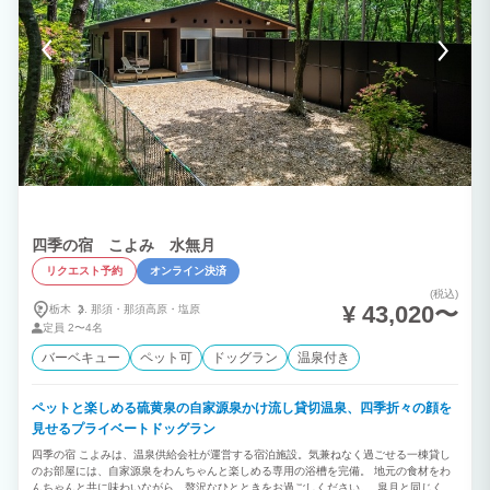
四季の宿 こよみ 水無月
リクエスト予約
オンライン決済
(税込)
¥ 43,020〜
栃木
那須・
那須高原・
塩原
定員
2〜4名
バーベキュー
ペット可
ドッグラン
温泉付き
ペットと楽しめる硫黄泉の自家源泉かけ流し貸切温泉、四季折々の顔を
見せるプライベートドッグラン
四季の宿 こよみは、温泉供給会社が運営する宿泊施設。気兼ねなく過ごせる一棟貸し
のお部屋には、自家源泉をわんちゃんと楽しめる専用の浴槽を完備。 地元の食材をわ
んちゃんと共に味わいながら、贅沢なひとときをお過ごしください。 皐月と同じく