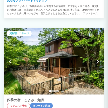
見せるプライベートドッグラン
四季の宿 こよみは、温泉供給会社が運営する宿泊施設。気兼ねなく過ごせる一棟貸し
のお部屋には、自家源泉をわんちゃんと楽しめる専用の浴槽を完備。 地元の食材をわ
んちゃんと共に味わいながら、贅沢なひとときをお過ごしください。 アットホームな
空間を楽しめる弥生は、大人3名様まで宿泊可能。平屋56.3㎡とちょうどよい大きさ
は、ロングステイのお客様に好評です。 ウッドデッキにはハンギングチェアをご用意
しているので、ドッグランで遊ぶわんちゃんを見ながら、読書や趣味の時間をお楽しみ
いただけます。 3名様の場合は、シモンズエキストラベッドをリビングにご用意いたし
ます。
貸別荘・コテージ
四季の宿 こよみ 如月
リクエスト予約
オンライン決済