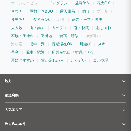
オーシャンビュー
ドッグラン
温泉付き
花火OK
サウナ
屋根付きBBQ
露天風呂
釣り
プール
食事あり
焚き火OK
絶景
薪ストーブ・暖炉
大人数
山・高原
カップル
森・林間
おしゃれ
家族・子連れ
避暑地
合宿・研修
海が近い
海水浴
湖畔・湖
長期滞在OK
川遊び
スキー
星空
電車・駅近
周囲を気にせず過ごせる
夏におすすめ
雪が楽しめる
川が近い
ゴルフ場
地方
都道府県
人気エリア
絞り込み条件