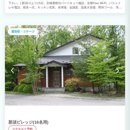
下さい。) 那須I.Cより15分。全棟屋根付バーベキュー施設、全棟Free Wi-Fi。バストイ
レや電話、寝具一式、キッチン充実。卓球場、会議室、温泉大浴場、野外プール、等施
設も充実。 家族旅行・社員旅行・卒業旅行・サークル合宿・ゼミ合宿(会議室有)・子供
会・部活動合宿・ワーケーション・送迎もあるので大人数の研修旅行にもおすすめ！
男女別天然温泉大浴場(かけ流し/加温)も施設内にございます。駐車場は無料です。 ※
敷地内へのペットのお連れ込みはご遠慮願います。
貸別荘・コテージ
那須ビレッジ(16名用)
リクエスト予約