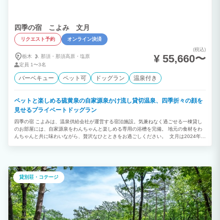
四季の宿 こよみ 文月
リクエスト予約
オンライン決済
(税込)
¥ 55,660〜
栃木
那須・
那須高原・
塩原
定員
1〜3名
バーベキュー
ペット可
ドッグラン
温泉付き
ペットと楽しめる硫黄泉の自家源泉かけ流し貸切温泉、四季折々の顔を
見せるプライベートドッグラン
四季の宿 こよみは、温泉供給会社が運営する宿泊施設。気兼ねなく過ごせる一棟貸し
のお部屋には、自家源泉をわんちゃんと楽しめる専用の浴槽を完備。 地元の食材をわ
んちゃんと共に味わいながら、贅沢なひとときをお過ごしください。 文月は2024年
12月に新築オープン。白を基調としたラグジュアリーなお部屋で、非日常のラグジュ
アリーステイを可能にするプレミアムヴィラです。 文月ではドッグランに人工芝を使
用しているので、ウッドチップが苦手なわんちゃんも安心。室内は、キッチンはもちろ
ん、ワイン・シャンパングラスやカトラリーが充実しているため、那須高原の食材をご
自身で料理する楽しみも。シモンズのセミダブルサイズのベッドで、休息時間も妥協の
貸別荘・コテージ
ない、贅沢な時間をお届けします。 カトラリーや食器類はすべて「鳴海製」で取り揃
えております。