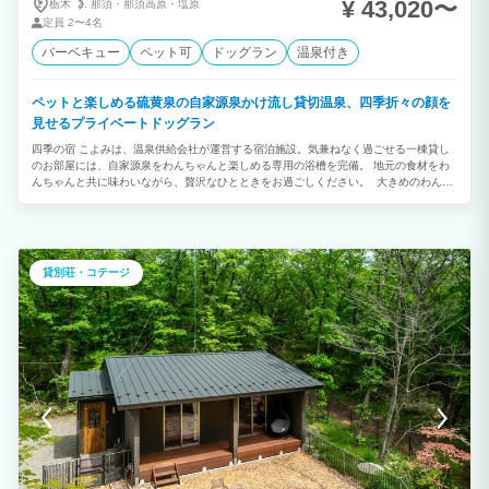
¥ 43,020〜
栃木
那須・
那須高原・
塩原
定員
2〜4名
バーベキュー
ペット可
ドッグラン
温泉付き
ペットと楽しめる硫黄泉の自家源泉かけ流し貸切温泉、四季折々の顔を
見せるプライベートドッグラン
四季の宿 こよみは、温泉供給会社が運営する宿泊施設。気兼ねなく過ごせる一棟貸し
のお部屋には、自家源泉をわんちゃんと楽しめる専用の浴槽を完備。 地元の食材をわ
んちゃんと共に味わいながら、贅沢なひとときをお過ごしください。 大きめのわんち
ゃんとのステイは、皐月がオススメ。 2024年7月にオープンした皐月は平屋72.5㎡、
浴槽は大型犬仕様、ドッグランも当館最大です。 大人4名様に加え、水無月をコネクテ
ィングルームとしてご利用いただけるため、3世代・お友達・グループでのご旅行にピ
ッタリです。 ３名様以上は、リビングの琉球畳にお布団をご用意いたします。
貸別荘・コテージ