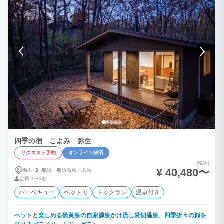
四季の宿 こよみ 弥生
リクエスト予約
オンライン決済
(税込)
¥ 40,480〜
栃木
那須・
那須高原・
塩原
定員
1〜3名
バーベキュー
ペット可
ドッグラン
温泉付き
ペットと楽しめる硫黄泉の自家源泉かけ流し貸切温泉、四季折々の顔を