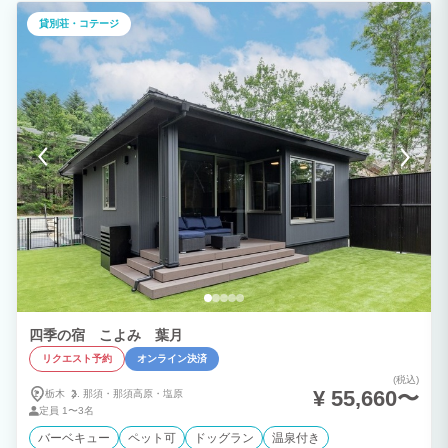
り、便利な食洗器も完備。滞在中はゆったりとした時間を過ごすことができ、手間いら
ずで快適な暮らしを体験できます。 広大なお庭も見逃せません。建物と同じくらい広
貸別荘・コテージ
がる美しい庭には、開放感溢れる屋根付きガゼボ（東屋）があり、BBQやアウトドア
イベントが楽しめます。トランポリン、ボルダリング、平均台など、多彩なアクティビ
ティが用意されています。また広々とした芝生の上で、ベンチを東屋から出して、優雅
なカフェも。芝生でのキャンプの雰囲気を味わうこともできます。 贅沢な別荘での極
上のひと時をお楽しみください。
四季の宿 こよみ 葉月
リクエスト予約
オンライン決済
(税込)
¥ 55,660〜
栃木
那須・
那須高原・
塩原
定員
1〜3名
バーベキュー
ペット可
ドッグラン
温泉付き