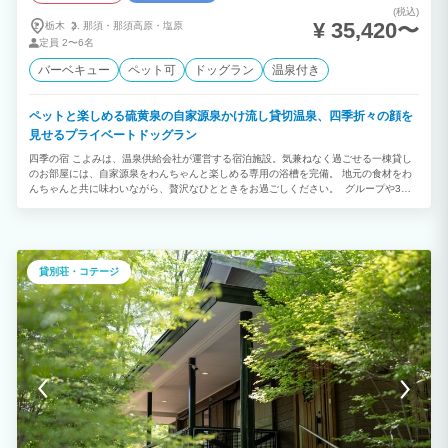
(税込)
¥ 35,420〜
栃木
那須・
那須高原・
塩原
定員
2〜6名
バーベキュー
ペット可
ドッグラン
温泉付き
ペットと楽しめる硫黄泉の自家源泉かけ流し貸切温泉、四季折々の顔を
見せるプライベートドッグラン
四季の宿 こよみは、温泉供給会社が運営する宿泊施設。気兼ねなく過ごせる一棟貸し
のお部屋には、自家源泉をわんちゃんと楽しめる専用の浴槽を完備。 地元の食材をわ
んちゃんと共に味わいながら、贅沢なひとときをお過ごしください。 グループや3世
代でのステイは如月がオススメ。6名様までOKの2階建120㎡の贅沢な空間で、プライ
ベートな時間をご堪能いただけます。 1階和寝室は、セミダブルのシモンズローベッド
2台、2階洋寝室はセミダブルのシモンズベッドを2台ご用意しています。5名様以上の
場合もシモンズエキストラベッドで快適にお過ごしいただけます。 都会の喧騒を忘れ
る贅沢な時間をお過ごしください。
貸別荘・コテージ