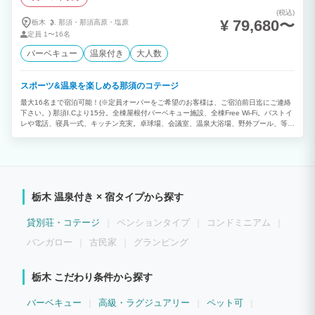
(税込)
¥ 79,680〜
栃木
那須・
那須高原・
塩原
定員
1〜16名
バーベキュー
温泉付き
大人数
スポーツ&温泉を楽しめる那須のコテージ
最大16名まで宿泊可能！(※定員オーバーをご希望のお客様は、ご宿泊前日迄にご連絡
下さい。) 那須I.Cより15分。全棟屋根付バーベキュー施設、全棟Free Wi-Fi。バストイ
レや電話、寝具一式、キッチン充実。卓球場、会議室、温泉大浴場、野外プール、等施
設も充実。 家族旅行・社員旅行・卒業旅行・サークル合宿・ゼミ合宿(会議室有)・子供
会・部活動合宿・ワーケーション・送迎もあるので大人数の研修旅行にもおすすめ！
男女別天然温泉大浴場(かけ流し/加温)も施設内にございます。駐車場は無料です。 ※
敷地内へのペットのお連れ込みはご遠慮願います。
栃木 温泉付き × 宿タイプから探す
貸別荘・コテージ
ペンションタイプ
コンドミニアム
バンガロー
古民家
グランピング
栃木 こだわり条件から探す
バーベキュー
高級・ラグジュアリー
ペット可