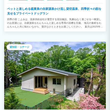
ペットと楽しめる硫黄泉の自家源泉かけ流し貸切温泉、四季折々の顔を
見せるプライベートドッグラン
四季の宿 こよみは、温泉供給会社が運営する宿泊施設。気兼ねなく過ごせる一棟貸し
のお部屋には、自家源泉をわんちゃんと楽しめる専用の浴槽を完備。 地元の食材をわ
んちゃんと共に味わいながら、贅沢なひとときをお過ごしください。 葉月は2025年7
月に新築オープン。白を基調とした文月とは対称的な黒を基調としたラグジュアリーな
お部屋で、非日常のラグジュアリーステイを可能にするプレミアムヴィラです。 室内
は、キッチンはもちろん、ワイン・シャンパングラスやカトラリーが充実。 ドッグラ
ンには小型のわんちゃんでも走りやすい人工芝を採用。 お部屋の半露天風呂には段差
を設け、腰まで自家源泉の硫黄泉に浸かりながら、那須高原ならではの四季の移ろいを
貸別荘・コテージ
お楽しみいただけます。