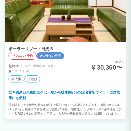
ポーラーリゾート日光５
リクエスト予約
オンライン決済
(税込)
¥ 30,360〜
栃木
日光・
中禅寺湖・
鬼怒川
定員
1〜12名
大人数
川遊び
世界遺産日光東照宮そば｜駅から徒歩約7分の12名貸切ヴィラ・自然散
策にも便利
日光駅エリアで希少な最大12名まで宿泊できる一棟貸切タイプです。 1階にはダブル
ベッド1台と敷布団２枚を備えた寝室が1部屋、2階にはシングルベッド3台×2部屋に加
えて敷布団２枚のお部屋をご用意し、大人数や複数家族の滞在にも対応しています。広
めのリビングと使いやすいキッチン、洗濯機など長期滞在に便利な設備も揃え、快適に
お過ごしいただけます。 東武日光駅から徒歩約7分の便利な立地にあり、車がなくて
も安心してアクセスできます。観光地への動線も良く、神橋（しんきょう）までは徒歩