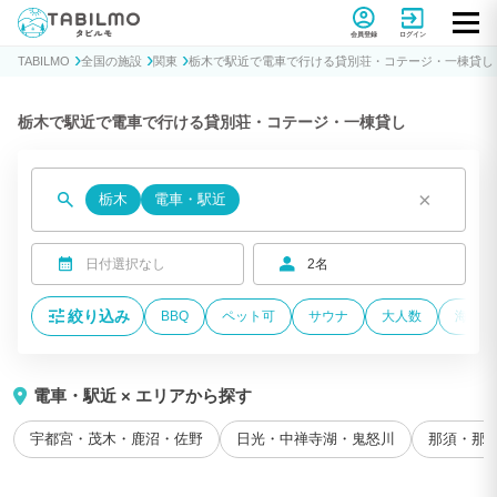
貸別荘コテージ・一棟貸し宿泊予約サイトTABILMO(タビルモ)
会員登録
ログイン
TABILMO
全国の施設
関東
栃木で駅近で電車で行ける貸別荘・コテージ・一棟貸し
栃木で駅近で電車で行ける貸別荘・コテージ・一棟貸し
×
栃木
電車・駅近
日付選択なし
2名
絞り込み
BBQ
ペット可
サウナ
大人数
海が近
電車・駅近 × エリアから探す
宇都宮・茂木・鹿沼・佐野
日光・中禅寺湖・鬼怒川
那須・那