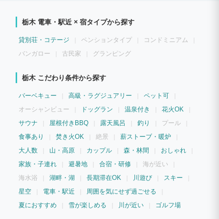
約20〜25分、日光東照宮へは徒歩30〜35分ほどで到着できます。駅・バス停(家から
約50m)からの移動もスムーズなため、観光拠点として大変利用しやすい環境です。
＜アクセス＞ 敷地内無料駐車場４台まで ■ バス停 徒歩1分 主要観光地へダイレクトア
栃木 電車・駅近 × 宿タイプから探す
クセス。 レンタカーがなくても旅が完結します。 ■ 周辺観光アクセス ・日光東照宮
→ 車5分／（2.3km） 朝の静かな時間に訪れるのもおすすめです。 ・中禅寺湖 → 車約
30分 日光の大自然を満喫する拠点に最適です。 ・鬼怒川温泉 → 車約25分 観光帰り
貸別荘・コテージ
ペンションタイプ
コンドミニアム
に温泉に立ち寄る、贅沢な日光旅の楽しみ方も可能。 観光と自然の両方を楽しむ拠点
として抜群。 静かな住宅街に佇む落ち着いた一棟貸切の宿で、プライベートな時間と
バンガロー
古民家
グランピング
日光観光をどちらも存分にお楽しみいただけます。 日光駅から車の場合は約5分です。
徒歩の場合、線路を超えてのアクセスです。タイミングがよければSL機関車を見るこ
とができます。
栃木 こだわり条件から探す
バーベキュー
高級・ラグジュアリー
ペット可
オーシャンビュー
ドッグラン
温泉付き
花火OK
サウナ
屋根付きBBQ
露天風呂
釣り
プール
食事あり
焚き火OK
絶景
薪ストーブ・暖炉
大人数
山・高原
カップル
森・林間
おしゃれ
家族・子連れ
避暑地
合宿・研修
海が近い
海水浴
湖畔・湖
長期滞在OK
川遊び
スキー
星空
電車・駅近
周囲を気にせず過ごせる
夏におすすめ
雪が楽しめる
川が近い
ゴルフ場