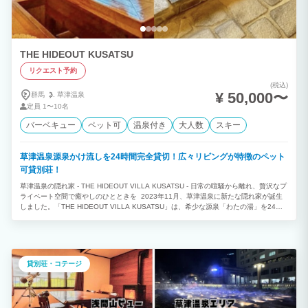
THE HIDEOUT KUSATSU
リクエスト予約
(税込)
¥ 50,000〜
群馬
草津温泉
定員
1〜10名
バーベキュー
ペット可
温泉付き
大人数
スキー
草津温泉源泉かけ流しを24時間完全貸切！広々リビングが特徴のペット
可貸別荘！
草津温泉の隠れ家 - THE HIDEOUT VILLA KUSATSU - 日常の喧騒から離れ、贅沢なプ
ライベート空間で癒やしのひとときを 2023年11月、草津温泉に新たな隠れ家が誕生
しました。「THE HIDEOUT VILLA KUSATSU」は、希少な源泉「わたの湯」を24時
間掛け流しで楽しめる完全貸切の貸別荘です。お部屋の中に温泉があるため、外出する
ことなく、いつでも好きな時に贅沢な温泉体験を満喫できます。 ★古民家の趣と快適
さを両立 日本の古き良き建築を最大限に生かした古民家を贅沢に貸切できます。囲炉
裏や作り付けの家具など、随所に和の趣が感じられる空間で、心安らぐ時間を過ごせる
でしょう。 ★充実した設備で快適な滞在を ガスコンロや調理器具も完備されているの
貸別荘・コテージ
で、地元の食材を使った料理も楽しめます。日常の喧騒を離れて、大切な人とゆっくり
と食事を楽しむのもおすすめです。 ★観光にも便利な好立地 湯畑まで車で5分、徒歩
15分と観光アクセスも抜群です。草津温泉の観光名所巡りにも便利です。 ★ワーケー
ションにも最適 高速Wi-Fiとモニターも完備されているので、ワーケーションにもおす