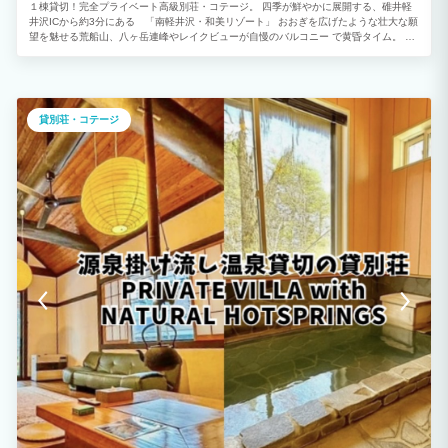
１棟貸切！完全プライベート高級別荘・コテージ。 四季が鮮やかに展開する、碓井軽
井沢ICから約3分にある 「南軽井沢・和美リゾート」 おおぎを広げたような壮大な願
望を魅せる荒船山、八ヶ岳連峰やレイクビューが自慢のバルコニー で黄昏タイム。
【7名(＋４名) 最大１１名様まで】 心休まるリュクスな旅を、大切なワンちゃんとと
もに。 来る季節も、誰と来るかも、過ごし方も、何もかもが自由で気まま。誰にも邪
魔されない開放感の中で、プライベート重視の大人の休日。まるで自分の家のように過
ごせる理想の休日を過ごしませんか。 森のリゾートといえば、軽井沢。 軽井沢プリン
スアウトレットショッピングモールや軽井沢高原野菜など豊富な食材がある発地市場ま
貸別荘・コテージ
で車10分で行けます。新鮮な食材を買ってわいわいBBQ楽しいですよ。 私と癒やしと
軽井沢。素敵な空間を体験してください。 ＊JAPA認定施設 当社貸別荘は名前が類似
しておりますので、ご予約の際はご注意ください。 *グーグル検索する場合は、正しく
表示されない場合がございますので 必ず正式名称 をご入力して検索をお願い致しま
す。