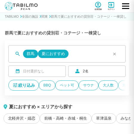
貸別荘コテージ・一棟貸し宿泊予約サイトTABILMO(タビルモ)
会員登録
ログイン
TABILMO
全国の施設
関東
群馬で夏におすすめの貸別荘・コテージ・一棟貸し
群馬で夏におすすめの貸別荘・コテージ・一棟貸し
×
群馬
夏におすすめ
日付選択なし
2名
絞り込み
BBQ
ペット可
サウナ
大人数
海が近
夏におすすめ × エリアから探す
北軽井沢・嬬恋
前橋・高崎・赤城・桐生
草津温泉
みなか