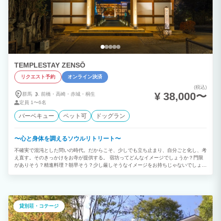
TEMPLESTAY ZENSŌ
リクエスト予約
オンライン決済
(税込)
¥ 38,000〜
群馬
前橋・
高崎・
赤城・
桐生
定員
1〜6名
バーベキュー
ペット可
ドッグラン
〜心と身体を調えるソウルリトリート〜
不確実で混沌とした問いの時代。だからこそ、少しでも立ち止まり、自分ごと化し、考
え直す。そのきっかけをお寺が提供する。 宿坊ってどんなイメージでしょうか？門限
がありそう？精進料理？朝早そう？少し厳しそうなイメージをお持ちじゃないでしょう
か。なので宿坊とは呼びません。「寺泊」です。このお寺は堅苦しく入りづらいお寺に
はしたくありません。ですが、お寺の厳かさ、規律は保ちたい。その絶妙なバランスを
保ちながら少しでも皆さんが近づきやすい環境をつくっていく。 そんな想いのもと、
このTEMPLE STAY ZENSŌは始まります。 □から1つ角が取れると△になり、全く角
がなくなると◯になる。施設玄関にある円窓から着想し、禅をシンプルに表現した
貸別荘・コテージ
◯△□を起用。 ZENSŌはZEN「禅」とENSO「円窓」をかけ合わせ、様々な意味を内
包する言葉として編み出しました。ENSŌには、「円窓」や「円相」、ZENSŌには