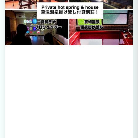
すめです。静かな環境で集中して仕事に取り組むことができます。 ★こんな方におす
すめ ・日々のストレスから解放されたい方 ・贅沢なプライベート空間で癒やされたい
方 ・草津温泉をじっくりと楽しみたい方 ・ワーケーションをお考えの方 日常の喧騒
を離れ、「THE HIDEOUT VILLA KUSATSU」で特別な時間をお過ごしください。 み
なさまのご予約お待ちしております。