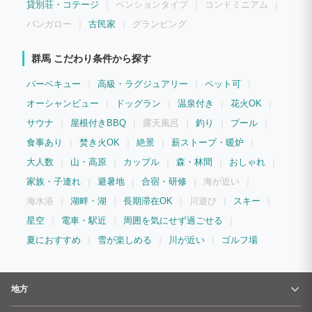
いるので、快適な眠りもお約束致します。 【周辺観光】 湯畑までは車で5分と観光ア
貸別荘・コテージ
ペンションタイプ
コンドミニアム
クセスも良いです！ 【設備】 ガスコンロや調理器具も付いているので、食材を買って
きて料理もできます。 また屋内用のBBQコンロ（電気式）もあるのでお部屋の中でバ
バンガロー
古民家
グランピング
ーベキューができます。 煙が出にくい、かつ匂いもでにくい構造のコンロなので、服
や家に匂いが付く心配もなし！安心してバーベキューを楽しめます。 また鍋とIHのポ
ータブルコンロもあるので、リビングで鍋も出来ちゃいます！ 高速Wi-Fiとモニターが
群馬 こだわり条件から探す
あるので、ワーケーションにも最適です！
バーベキュー
高級・ラグジュアリー
ペット可
オーシャンビュー
ドッグラン
温泉付き
花火OK
サウナ
屋根付きBBQ
露天風呂
釣り
プール
食事あり
焚き火OK
絶景
薪ストーブ・暖炉
大人数
山・高原
カップル
森・林間
おしゃれ
家族・子連れ
避暑地
合宿・研修
海が近い
海水浴
湖畔・湖
長期滞在OK
川遊び
スキー
星空
電車・駅近
周囲を気にせず過ごせる
夏におすすめ
雪が楽しめる
川が近い
ゴルフ場
地方