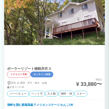
「禅僧」「禅荘」（禅の宿泊施設）といった意味を内包します。随所にこういった禅の
要素、仏教の要素が散りばめられ、余白を楽しみながらも、人生にスパイスを加えるよ
うな宿泊施設がコンセプトです。
ポーラーリゾート南軽井沢３
リクエスト予約
オンライン決済
(税込)
¥ 33,880〜
群馬
藤岡・
安中・
碓氷・
妙義
定員
1〜11名
バーベキュー
ペット可
大人数
湖畔・湖
スキー
湖畔を望む新築高級アメリカンコテージ わんこOK