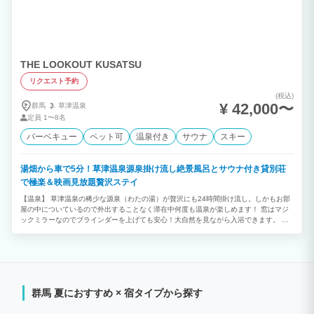
THE LOOKOUT KUSATSU
リクエスト予約
(税込)
¥ 42,000〜
群馬
草津温泉
定員
1〜8名
バーベキュー
ペット可
温泉付き
サウナ
スキー
湯畑から車で5分！草津温泉源泉掛け流し絶景風呂とサウナ付き貸別荘
で極楽＆映画見放題贅沢ステイ
【温泉】 草津温泉の稀少な源泉（わたの湯）が贅沢にも24時間掛け流し。しかもお部
屋の中についているので外出することなく滞在中何度も温泉が楽しめます！ 窓はマジ
ックミラーなのでブラインダーを上げても安心！大自然を見ながら入浴できます。
【サウナ】 Max70度ほどの1人用サウナを完備！遠赤外線効果と、ヒーターが近いので
サウナーの方でもしっかり汗をかけます！お風呂までの導線も完璧！水風呂は温泉の風
呂釜と併用です。温泉と水を混ぜて冷泉にも出来るので、よりお肌に良いサウナ体験が
出来ます！ 【リビング】 リビングからは浅間山が正面に見え、夜は満点の星空も見る
ことができます。 またペレットストーブ（薪ストーブのようなもの）がリビングにあ
るので、冬には本物の火を見ながら癒されます。 しかもエアコンよりも暖かく、空気
群馬 夏におすすめ × 宿タイプから探す
も乾燥しないので快適に過ごせます。 プロジェクターも完備しているので、大画面で
映画やYouTubeを見ることもできます。 【寝室】 GOKUMINのマットレスを完備して