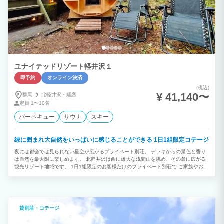
ユナイテッドリゾート軽井沢１
即予約
オンライン決済
(税込)
¥ 41,140〜
群馬
北軽井沢・
嬬恋
定員
1〜10名
バーベキュー
サウナ
スキー
緑に囲まれ大自然をいっぱいに感じることができる 1日1組限定コテージ
夜には都会では見られない星空が広がるプライベート別荘。 デッキからの景色と香り
は自然を最大限に楽しめます。 北軽井沢は西に雄大な浅間山を眺め、その麓に広がる
観光リゾート地域です。 1日1組限定のお客様だけのプライベート別荘で ご家族やお仲
間とのゆったりとした時間をおすごしください。
貸別荘・コテージ