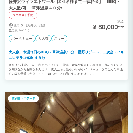
軽井沢ヴィラエトワール【2~8名様まで一律料金】 BBQ・
大人数/可 /草津温泉４０分/
リクエスト予約
(税込)
¥ 80,000〜
群馬
北軽井沢・
嬬恋
定員
1〜12名
バーベキュー
大人数
スキー
大人数、木漏れ日のBBQ・草津温泉40分 星野リゾート、二次会・ハル
ニレテラス迄/約１８分
当館は１棟貸切でのご利用となります。 読書、音楽や映語らい画鑑賞、鳥のさえずり
を聞きながらお茶を飲んだり、 友人たちと語らいながらバーベキューを楽しんだり 近
くの森を散策したり・・・。 ゆったりとお過ごしいただけます。
貸別荘・コテージ