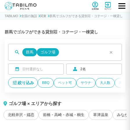
貸別荘コテージ・一棟貸し宿泊予約サイトTABILMO(タビルモ)
会員登録
ログイン
TABILMO
全国の施設
関東
群馬でゴルフができる貸別荘・コテージ・一棟貸し
群馬でゴルフができる貸別荘・コテージ・一棟貸し
×
群馬
ゴルフ場
日付選択なし
2名
絞り込み
BBQ
ペット可
サウナ
大人数
海が近
ゴルフ場 × エリアから探す
北軽井沢・嬬恋
前橋・高崎・赤城・桐生
草津温泉
みなか