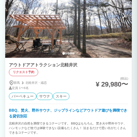
アウトドアアトラクション北軽井沢
リクエスト予約
(税込)
¥ 29,980〜
群馬
北軽井沢・
嬬恋
定員
1〜6名
バーベキュー
サウナ
スキー
BBQ、焚火、野外サウナ、ジップラインなどアウトドア遊びを満喫でき
る貸切別荘
北軽井沢の自然を満喫できるコテージです。 BBQはもちろん、焚き火や野外サウナ、
ハンモックなど他では体験できない設備もたくさん！ 泊まるだけで思い出がたくさん
できるコテージです。