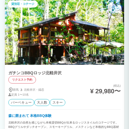
スアウトレットショッピングモールや軽井沢高原野菜など豊富な食材がある発地市場ま
貸別荘・コテージ
で車10分で行けます。新鮮な食材を買ってわいわいBBQ楽しいですよ。 私と癒やしと
軽井沢。素敵な空間を体験してください。 ＊JAPA認定施設 当社貸別荘は名前が類似
しておりますので、ご予約の際はご注意ください。 *グーグル検索する場合は、正しく
表示されない場合がございますので 必ず正式名称 をご入力して検索をお願い致しま
す。
ガチンコBBQロッジ北軽井沢
リクエスト予約
(税込)
¥ 29,980〜
群馬
北軽井沢・
嬬恋
定員
1〜10名
バーベキュー
大人数
スキー
森に囲まれて 本格BBQ体験
北軽井沢の自然を感じながら本格貸切BBQが出来るロッジスタイルのコテージです。
BBQグリルやダッチオーブン、スモーキーグリル、メスティンなど本格的なBBQ器材