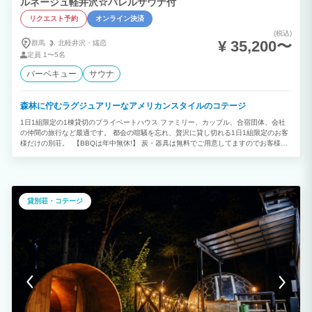
ルネージュ軽井沢☆バレルサウナ付
リクエスト予約
オンライン決済
(税込)
¥ 35,200〜
群馬
北軽井沢・
嬬恋
定員
1〜5名
バーベキュー
サウナ
森林に佇むラグジュアリーなアメリカンスタイルのコテージ
1日1組限定の1棟貸切のプライベートハウス ファミリー、カップル、合宿団体、会社
の仲間の旅行など最適です。 都会の喧騒を忘れ、贅沢に貸し切れる1日1組限定のお客
様だけの別荘。 【BBQは年中無休!】 炭・器具は無料でご用意してますのでお客様
は、食材の持ち込みのみでOK！ 【アメリカンハウス】 トレーラーハウス作りを基調
とした室内は、暖かみの中に高級感があふれます。 またデッキからの森の風景に日々
の疲れを癒す最高のスポット！
貸別荘・コテージ