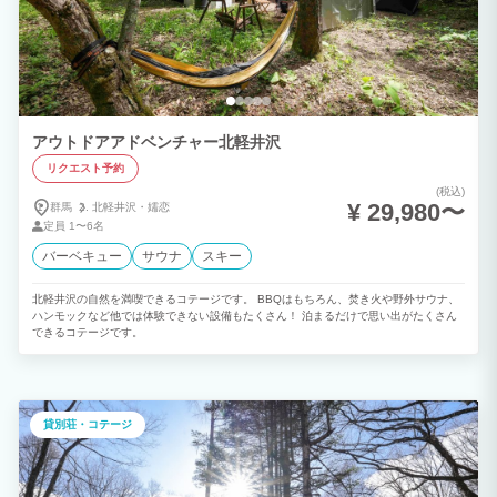
完備で大自然ワーケーションができる ✓東京駅から車で約2時間50分 ✓1F、2Fに寝室
があるので複数ファミリーでの利用にも
アウトドアアドベンチャー北軽井沢
リクエスト予約
(税込)
¥ 29,980〜
群馬
北軽井沢・
嬬恋
定員
1〜6名
バーベキュー
サウナ
スキー
北軽井沢の自然を満喫できるコテージです。 BBQはもちろん、焚き火や野外サウナ、
ハンモックなど他では体験できない設備もたくさん！ 泊まるだけで思い出がたくさん
できるコテージです。
貸別荘・コテージ