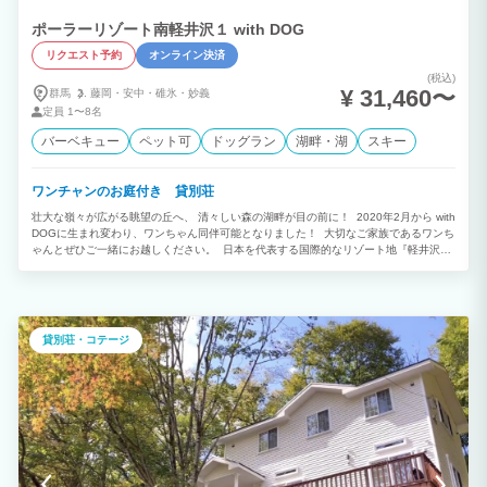
ポーラーリゾート南軽井沢１ with DOG
リクエスト予約
オンライン決済
(税込)
¥ 31,460〜
群馬
藤岡・
安中・
碓氷・
妙義
定員
1〜8名
バーベキュー
ペット可
ドッグラン
湖畔・湖
スキー
ワンチャンのお庭付き 貸別荘
壮大な嶺々が広がる眺望の丘へ、 清々しい森の湖畔が目の前に！ 2020年2月から with
DOGに生まれ変わり、ワンちゃん同伴可能となりました！ 大切なご家族であるワンち
ゃんとぜひご一緒にお越しください。 日本を代表する国際的なリゾート地『軽井沢』
のフロントに位置する南軽井沢・和美リゾートで、大切な人とゆっったりとした時間を
過ごしませんか？ 抜けるような青空の下、都会の喧騒から離れ緑の中にひっそりと佇
む当施設は、 ｢軽井沢プリンスショッピングアウトレット｣まで車で10分、「ハルニレ
テラス｣まで車で15分と観光スポットへのアクセスも抜群です｡ 手が届きそうなほど空
に近く、夜には満天の星空が見られます｡ “自然公園を我が家の庭のように楽しむ”そん
貸別荘・コテージ
な清々しい休日を、ワンちゃんと一緒にお過ごしください。 ＊JAPA認定施設 ＊当社
貸別荘は名前が類似しておりますので、ご予約の際はご注意ください。 ＊グーグル検
索する場合は、正しく表示されない場合がございますので 必ず正式名称 をご入力して
検索をお願い致します。 ※詳細はメールにてご案内致します。