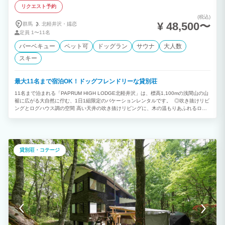
リクエスト予約
(税込)
¥ 48,500〜
群馬
北軽井沢・
嬬恋
定員
1〜11名
バーベキュー
ペット可
ドッグラン
サウナ
大人数
スキー
最大11名まで宿泊OK！ドッグフレンドリーな貸別荘
11名まで泊まれる「PAPRUM HIGH LODGE北軽井沢」は、標高1,100mの浅間山の山
裾に広がる大自然に佇む、1日1組限定のバケーションレンタルです。 ◎吹き抜けリビ
ングとログハウス調の空間 高い天井の吹き抜けリビングに、木の温もりあふれるログ
ハウス調の内装。広いロフトや和室もあり、複数ファミリーやグループでの滞在にぴっ
たりです。 ◎森の中のホームシアター体験 壁一面に映し出す大型スクリーンと本格プ
ロジェクター、そしてマーシャル「WOBURN Ⅲ」スピーカーによる迫力のサウンド。
森の中とは思えない特別なシアター空間を楽しめます。 ◎快適なキッチン＆薪ストー
ブ キッチンは3口IHコンロ＆広々調理スペースで、大人数での食事作りもスムーズ。
貸別荘・コテージ
冬季はハンターストーブ「ASPECT8」の薪ストーブで暖かく過ごせます。
『PAPRUM HIGH LODGE北軽井沢北軽井沢のポイント』 ▼ 愛犬に優しい充実設備
お庭がございますので、お散歩していただけます。※柵で囲われていないため、必ずリ
ードをご使用ください。 ベッドやソファも愛犬と一緒。 ▼ 森林浴を楽しみながらの
バーベキュー 無料BBQセット付き！(※炭・食材はご持参ください) 小型Bluetoothオー
ディオで音楽を楽しめる。 広々屋根付きウッドデッキで雨の日も安心！ ▼テントサウ
ナで”ととのう”体験 税込5,500円/組(薪＆アロマオイル込) 最大6名利用可能な国産テン
トサウナ。 北軽井沢の天然水を使った水風呂でクールダウン。 インフィニティチェア
完備。好きなだけロウリュし放題！ 【基本情報】 ✓1日1組限定のバケーションレン
タル(最大11名まで可) ✓雄大な「浅間山」山裾に広がる標高1,100mの避暑地 ✓Wi-Fi