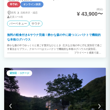
即予約
オンライン決済
(税込)
¥ 43,900〜
群馬
北軽井沢・
嬬恋
定員
1〜4名
バーベキュー
サウナ
無料の軽食付き&サウナ完備！静かな森の中に建つコンパクトで機能的
な本格ログハウス
静かな森の中でゆっくりと過ごす贅沢なひととき 広大な土地の中に佇む貸別荘で過ご
す素泊まりプラン。クローバーはコンパクトで機能的な本格ログハウスの貸別荘。
――――――――――――――――――――――――― プライベート感覚で楽し
めるサウナ完備 女子グループでも安心して楽しめます
――――――――――――――――――――――――― サウナ以外にもチーズ作り、
牧場体験、BBQもお楽しみいただけます！ 周りには森・川・牧場があるので、源流釣
りなど楽しめるスポットがいろいろ！ファミリーや自然を感じたい方におすすめです。
※牧場への無断立ち入りは固くお断りしております 【チェックイン方法】 宿泊棟の入
貸別荘・コテージ
館方法につきましてそれぞれ異なります為、当館に到着されましたらお電話にてご連絡
頂きますようお願いいたします。 管理人が現地に伺い、開錠方法についてご説明いた
します。 0279-84-2085 【その他サービス】 ■料理 ・当社と「CROWD CHEF クラウ
ドシェフ」（出張シェフサービス）と業務提携をいたしました。 宿泊のご予約とは別
にお客様から直接「CROWD CHEF」へご予約、決済のお申込みをしていただくとご利
用可能です。 非日常の空間で、一流シェフの料理を是非ご堪能ください。 ※お客様と
クラウドシェフでの契約となりますので、施設側は一切の責任を負いかねます。
https://crowd-chef.com/ ・朝食は、コーヒーとパンをご用意させていただきます。 コ
ーヒーは、信州・軽井沢「丸山珈琲」のオリジナルブレンド、 パンは、群馬県桐生で
大正時代から続く「STYLE BREAD」の国産小麦をメインに使用したパンを主にご提