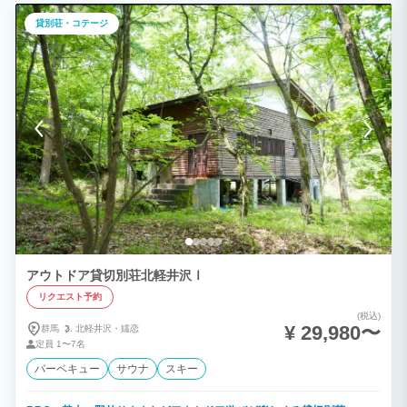
ュしていただけるご滞在をどうぞお楽しみください。 『Second House sch-sch ホッ
ポッタ』では、森の中での目覚めから、夜の帳が下りる夕べまで、まる一日を過ごして
貸別荘・コテージ
いただき、Second House 生活の素晴らしさを体験していただきたいと思っていま
す。そのため、お時間のご都合がつく方には2泊3日のご滞在をおすすめします。慌た
だしい日常から解放され、北軽井沢の北欧時間を快適にお過ごしください。 ★Finland
サウナでロウリュを楽しんでいただけるプライベートサウナ小屋が２０２４年春に完成
しました。 ご宿泊者の方は、無料でお使いいただけます。ぜひ大切な方とプライベー
トで至極のサウナ体験をお楽しみください。
アウトドア貸切別荘北軽井沢Ⅰ
リクエスト予約
(税込)
¥ 29,980〜
群馬
北軽井沢・
嬬恋
定員
1〜7名
バーベキュー
サウナ
スキー