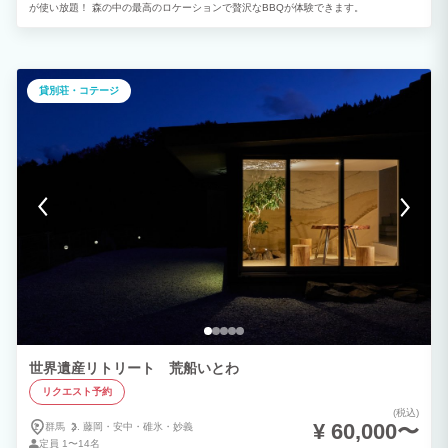
が使い放題！ 森の中の最高のロケーションで贅沢なBBQが体験できます。
貸別荘・コテージ
世界遺産リトリート 荒船いとわ
リクエスト予約
(税込)
¥ 60,000〜
群馬
藤岡・
安中・
碓氷・
妙義
定員
1〜14名