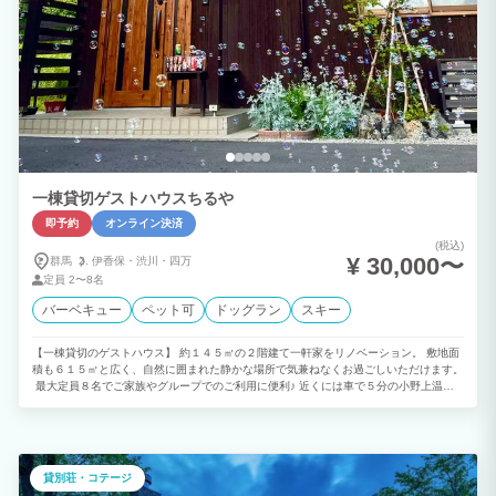
一棟貸切ゲストハウスちるや
即予約
オンライン決済
(税込)
¥ 30,000〜
群馬
伊香保・
渋川・
四万
定員
2〜8名
バーベキュー
ペット可
ドッグラン
スキー
【一棟貸切のゲストハウス】 約１４５㎡の２階建て一軒家をリノベーション。 敷地面
積も６１５㎡と広く、自然に囲まれた静かな場所で気兼ねなくお過ごしいただけます。
最大定員８名でご家族やグループでのご利用に便利♪ 近くには車で５分の小野上温
泉、さらに伊香保温泉は車で１５分圏内と観光拠点としても◎ １１時レイトチェック
アウトで朝もゆっくりと。 「なんにもしない」特別でゆとりある時間をぜひちるやで
お過ごしください。 －－－－－－－－－－－－－－－－－－－－－－－－－－－－－
－ ◇１階は吹き抜けのある約１６帖のリビング・ダイニング◇ さらに８畳の和室が
隣接しているので解放感抜群の空間です。 広々とした対面キッチンもございますの
貸別荘・コテージ
でご家族やグループでのご利用もＯＫ！ 調理器具や設備は揃っておりますので、料