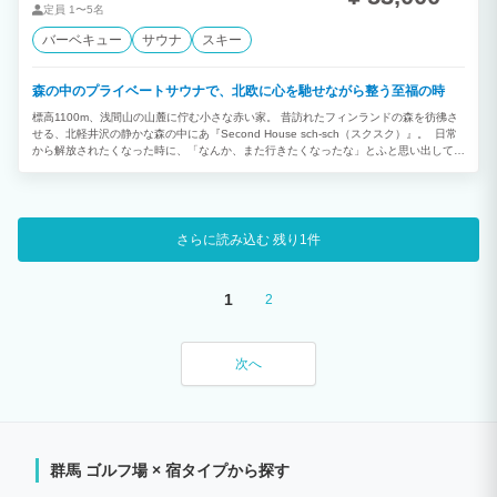
定員
1〜5名
バーベキュー
サウナ
スキー
森の中のプライベートサウナで、北欧に心を馳せながら整う至福の時
標高1100m、浅間山の山麓に佇む小さな赤い家。 昔訪れたフィンランドの森を彷彿さ
せる、北軽井沢の静かな森の中にあ『Second House sch-sch（スクスク）』。 日常
から解放されたくなった時に、「なんか、また行きたくなったな」とふと思い出してい
ただけるような家にしていきたいと思っています。 夏の涼はもちろん、秋の美しい紅
葉、冬の凛とした冷たい空気。季節ごとに織りなす自然の豊かさを体いっぱいに感じて
いただきながら、心も身体もリフレッシュしていただけるご滞在をどうぞお楽しみくだ
さい。 大切な方との語らいをお楽しみいただきながら、心も体も整う心地よさ。森の
中での目覚めから、夜の帳が下りる夕べまで、まる一日を過ごしていただき、Second
さらに読み込む
残り1件
House 生活の素晴らしさを体験していただきたいと思っています。そのため、お時間
のご都合がつく方には2泊3日のご滞在をおすすめします。慌ただしい日常から解放さ
れ、北軽井沢の北欧時間を快適にお過ごしください。 ★Finlandサウナでロウリュを楽
1
2
しんでいただけるプライベートサウナ小屋が2023年秋に完成しました。 サウナ後の外
気浴は何物にも代えがたい、至福の時。木々の香りに癒やされながら整いを体験できま
す。 ​
次へ
群馬 ゴルフ場 × 宿タイプから探す