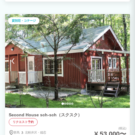
貸別荘・コテージ
Second House sch-sch（スクスク）
リクエスト予約
(税込)
¥ 53,000〜
群馬
北軽井沢・
嬬恋