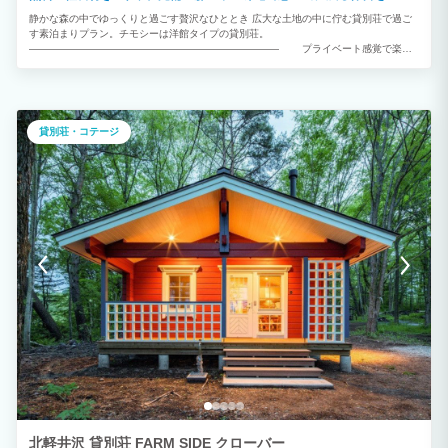
静かな森の中でゆっくりと過ごす贅沢なひととき 広大な土地の中に佇む貸別荘で過ご
す素泊まりプラン。チモシーは洋館タイプの貸別荘。
――――――――――――――――――――――――― プライベート感覚で楽し
めるサウナ完備 女子グループでも安心して楽しめます
――――――――――――――――――――――――― サウナ以外にもチーズ作り、
牧場体験、BBQもお楽しみいただけます！ 周りには森・川・牧場があるので、源流釣
りなど楽しめるスポットがいろいろ！ファミリーや自然を感じたい方におすすめです。
※牧場への無断立ち入りは固くお断りしております 【チェックイン方法】 宿泊棟の入
貸別荘・コテージ
館方法につきましてそれぞれ異なります為、当館に到着されましたらお電話にてご連絡
頂きますようお願いいたします。 管理人が現地に伺い、開錠方法についてご説明いた
します。 0279-84-2085 【その他サービス】 ■料理 ・当社と「CROWD CHEF クラウ
ドシェフ」（出張シェフサービス）と業務提携をいたしました。 宿泊のご予約とは別
にお客様から直接「CROWD CHEF」へご予約、決済のお申込みをしていただくとご利
用可能です。 非日常の空間で、一流シェフの料理を是非ご堪能ください。 ※お客様と
クラウドシェフでの契約となりますので、施設側は一切の責任を負いかねます。
https://crowd-chef.com/ ・朝食は、コーヒーとパンをご用意させていただきます。 コ
ーヒーは、信州・御代田「SANGA COFFEE」のオリジナルブレンド、 パンは、群馬
県桐生で大正時代から続く「STYLE BREAD」の国産小麦をメインに使用したパンを
主にご提供いたします。 ■その他 ・源流釣り場の入場料は、ご滞在中、何度でも無料
です ・BBQグリル：利用料無料 ※食材・飲み物の提供を行っておりません。お好みの
ものをご用意頂きますようお願いします ■オプション ・牧場体験(子牛の餌やり、牧場
活動についてレクチャー)：3,300円(税込)/人 ・チーズ作り体験：4,400円(税込)/人(冬
季限定) ※オプション料金は全て現地での決済となります ※牧場体験、チーズ作り体験
は事前のご予約が必要です - 牧場体験につきましては2名以上かつ3歳以上のお客様が
対象です。午前6時～午後4時の間にて実施致します。正確なお時間はご到着時にご案
内差し上げます。 - チーズ作りにつきましては2名以上かつ10歳以上のお客様が対象で
す。詳細はご予約時にご案内いたします。
北軽井沢 貸別荘 FARM SIDE クローバー