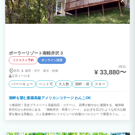
ポーラーリゾート南軽井沢３
リクエスト予約
オンライン決済
(税込)
¥ 33,880〜
群馬
藤岡・
安中・
碓氷・
妙義
定員
1〜11名
バーベキュー
ペット可
大人数
湖畔・湖
スキー
湖畔を望む新築高級アメリカンコテージ わんこOK
１棟貸切！完全プライベート高級別荘・コテージ。 四季が鮮やかに展開する、碓井軽
井沢ICから約3分にある 「南軽井沢・和美リゾート」 おおぎを広げたような壮大な願
望を魅せる荒船山、八ヶ岳連峰やレイクビューが自慢のバルコニー で黄昏タイム。
【7名(＋４名) 最大１１名様まで】 心休まるリュクスな旅を、大切なワンちゃんとと
もに。 来る季節も、誰と来るかも、過ごし方も、何もかもが自由で気まま。誰にも邪
魔されない開放感の中で、プライベート重視の大人の休日。まるで自分の家のように過
ごせる理想の休日を過ごしませんか。 森のリゾートといえば、軽井沢。 軽井沢プリン