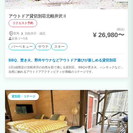
体験。 地元の鏑（かぶら）材を使用した「サウナ小屋」 ハルビアのストーブはセルフ
ロウリュ可能。絹産業にちなんだアロマ（絹セリシン、桑の葉）も用意する予定です。
間接照明による空間は暗めで落ち着いた空間です。奥の壁面は荒船の石垣を連想させる
アウトドア貸切別荘北軽井沢Ⅱ
左官壁。 荒船高原の湧水（軟水）かけ流しの「水風呂」 夏１４℃〜冬９℃（シング
ル：10℃以下の水風呂のこと。）、積雪の多い地域でも１年を通して１４℃前後です。
リクエスト予約
ここまでの低温は荒船風穴ならではの貴重な水源です。 荒船高原の自然に包まれ「外
気浴」 世界遺産荒船風穴に見守られながら、限界集落のありのままの原風景の中で、
(税込)
¥ 26,980〜
群馬
北軽井沢・
嬬恋
完全に無心になり、ととのえます。 自然音（木々のささめき、小鳥のさえずり、風の
呼吸）で既に十分ですが、シンギングボールも用意しています。倍音の無限の広がりも
定員
1〜5名
お楽しみいただけます。 オプション注文で薪を事前に購入いただくことで、薪ストー
バーベキュー
サウナ
スキー
ブのサウナをお楽しみいただくことができます。シャワー・水風呂も完備しております
ので夷隅川を眺めながら極上の"ととのい"をお楽しみいただけます。 【離心庵（リト
リートルーム）】 荒船の自然アートによる空間で感覚を解き放つ開放的な瞑想体験を
BBQ、焚き火、野外サウナなどアウトドア遊びが楽しめる貸切別荘
ご用意しております。 ・ミラーフィット（ライブレッスン、ヨガ、ピラティス、フィ
ットネス、ストレッチ、ダンス、ボクササイズ、瞑想） ・AIマッサージチェアの最上
1日1組限定の北軽井沢の自然を肌で感じる貸別荘。 BBQや焚き火、ハンモックなど...
級機種の「あんま王Ⅳ」 ・各種器具（ヨガマット、シンギングボール、フィットネス
自然に触れるアウトドアアクティビティが満載のコテージです。
器具） ・関連書籍
貸別荘・コテージ