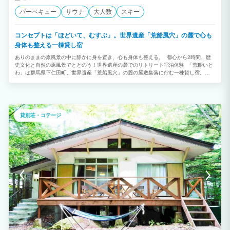
バーベキュー
サウナ
大人数
スキー
コンセプトは「ほどいて、むすぶ」。世界遺産「荒船風穴」の麓で心も
身体も整える一棟貸し宿
ありのままの原風景の中に静かに身を置き、心も身体も整える。 都心から2時間、歴
史文化と自然の原風景でととのう！世界遺産の麓でのリトリート宿泊体験 「荒船いと
わ」は群馬県下仁田町、世界遺産「荒船風穴」の麓の屋敷集落に佇む一棟貸し宿。
「集まり暮らす」から「訪れて泊まる」へのシフト 「ほどいて、むすぶ」をコンセプ
トに、自然と歴史に包まれ、現代社会の喧騒から解放され、サウナ、瞑想、ヨガ、自然
浴などのリトリート体験が可能です。 日常を解き放ち、自分を見つめ直し、新たな一
歩を踏み出すことのできる場所となっております。 【キッチン設備】 ２口のIHコン
ロ、BBQコンロを備え付けておりますのでそちらで調理いただけます。食材はご自由
貸別荘・コテージ
にお待ち込みいただけ、キッチン設備をご使用いただき料理することができます。また
調理器具については、ホームページに記載の調理器具をお貸出ししておりますので、下
仁田の名産品などでお料理をお楽しみいただくことができます。下仁田の飲食店も是非
ご利用ください。 【こもり箱】 自分に向き合う「こもり箱」 繭ごもりのような包ま
れた空間での自分に向き合う内なる睡眠体験。 繭の内部にいるような内装。ベッドル
ームはシルクカーテンに囲まれています。寝具等にもシルクが使われています。 これ
らの絹製品は、伊勢崎銘仙などを取り入れたカルチャーブランドAy代表の村上采さん
とのコラボレーションです。富岡市でオーダーカーテンを制作する有限会社リオさんと
制作しました。 絹産業遺産群ならではの空間で上質な眠りを体験ください。 【ひらき
箱】 感覚をひらく「ひらき箱」 内外の境界がずれた空間での刺激によって感覚をひら
く非日常体験。 荒船の黒泥色の岩、下仁田ジオパークの地層を彷彿とさせる壁面、鏑
材から切り出した丸太チェア、荒船の植生を取り入れた観葉植物。荒船の自然を凝縮し
たようなサンルームを体験することができます。 ワーケーション、創作活動、読書、
その他、新たな自分と向き合う瞬間をお過ごしください。 【無心庵（サウナ小屋）】
心を空にする「無心庵」 荒船の湧水と風穴の冷気を感じながらの心を空にするサウナ