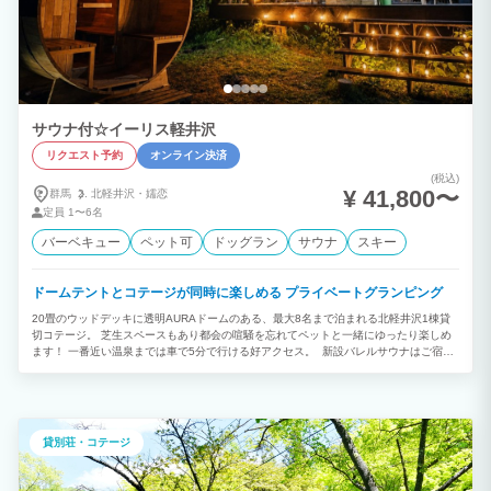
サウナ付☆イーリス軽井沢
リクエスト予約
オンライン決済
(税込)
¥ 41,800〜
群馬
北軽井沢・
嬬恋
定員
1〜6名
バーベキュー
ペット可
ドッグラン
サウナ
スキー
ドームテントとコテージが同時に楽しめる プライベートグランピング
20畳のウッドデッキに透明AURAドームのある、最大8名まで泊まれる北軽井沢1棟貸
切コテージ。 芝生スペースもあり都会の喧騒を忘れてペットと一緒にゆったり楽しめ
ます！ 一番近い温泉までは車で5分で行ける好アクセス。 新設バレルサウナはご宿泊
中何度でもご利用頂けます。 敷地内に設置しており、貸切なので周りの目を気にする
こともないので、サウナ好きにはもちろん、サウナ初心者にもピッタリです♪ BBQは
年中無休で利用可能。 家族やカップル、友人同士の旅行にもOK！ 軽井沢の人気観光
スポット「浅間牧場」が徒歩6分と近隣です。 風光明媚な牧場ロケーションと搾りたて
の牛乳やソフトクリームが人気。 牧場周辺にはオシャレなカフェや飲食店が複数ある
貸別荘・コテージ
他、 浅間牧場前にはバス停があり、軽井沢内の観光スポット巡りにも便利な立地で
す。