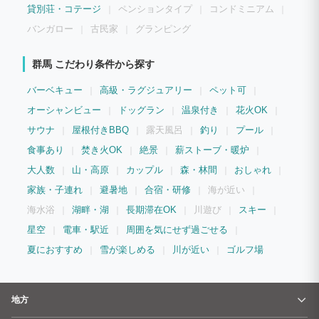
貸別荘・コテージ
ペンションタイプ
コンドミニアム
バンガロー
古民家
グランピング
群馬 こだわり条件から探す
バーベキュー
高級・ラグジュアリー
ペット可
オーシャンビュー
ドッグラン
温泉付き
花火OK
サウナ
屋根付きBBQ
露天風呂
釣り
プール
食事あり
焚き火OK
絶景
薪ストーブ・暖炉
大人数
山・高原
カップル
森・林間
おしゃれ
家族・子連れ
避暑地
合宿・研修
海が近い
海水浴
湖畔・湖
長期滞在OK
川遊び
スキー
星空
電車・駅近
周囲を気にせず過ごせる
夏におすすめ
雪が楽しめる
川が近い
ゴルフ場
地方