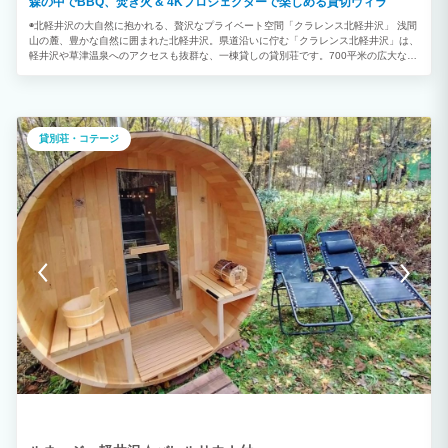
森の中でBBQ、焚き火 & 4Kプロジェクターで楽しめる貸切ヴィラ
◉北軽井沢の大自然に抱かれる、贅沢なプライベート空間「クラレンス北軽井沢」 浅間
山の麓、豊かな自然に囲まれた北軽井沢。県道沿いに佇む「クラレンス北軽井沢」は、
軽井沢や草津温泉へのアクセスも抜群な、一棟貸しの貸別荘です。700平米の広大な敷
地に建つ100平米の別荘は、最大6名様までがゆったりと過ごせる、贅沢なプライベー
ト空間。 【日常を忘れ、思い思いの休日を】 木の温もりを感じるリビングには、120
インチの大型プロジェクターを完備。Amazon Prime VideoやNetflix、YouTubeなど、
豊富なコンテンツを大画面で楽しむ、プライベートシアター体験はいかがでしょう。
天気の良い日には、BBQはいかがですか？必要な道具はすべて揃っています。緑豊か
貸別荘・コテージ
なテラスで、家族や仲間とワイワイ楽しむ時間は、最高の思い出になるはず。 キッチ
ンには、調理器具や食器も完備。地元の食材を使った料理に挑戦するもよし、みんなで
鍋を囲むもよし。思い思いのスタイルで、別荘での食事を満喫してください。 【周辺
観光も充実】 「クラレンス」は、周辺観光の拠点としても最適です。軽井沢のショッ
ピングやグルメ、草津温泉の湯めぐりなど、多彩なアクティビティを楽しめます。浅間
白根火山ルートをドライブするのもおすすめです。 【「クラレンス」で過ごす、特別
な時間】 喧騒から離れ、美しい自然の中で過ごす時間は、心身をリフレッシュさせて
くれるでしょう。日常を忘れ、思い思いの休日を過ごしに、「クラレンス」へお越しく
ださい。 ー施設概要ー 所在地：群馬県北軽井沢 建物：100平米 敷地：700平米 最大
宿泊人数：6名 設備：プロジェクター、BBQコンロ、焚き火台、エアコン、暖房機、
調理器具一式、駐車場 アクセス：軽井沢駅よりバスでアクセス可能 周辺観光：軽井
沢、草津温泉、浅間白根火山ルート