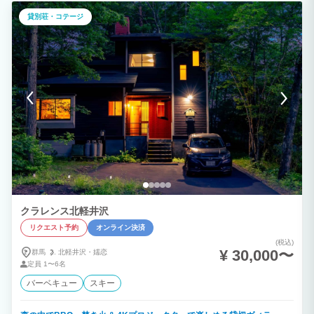
ラルサウナで「整う」を体験してください。 「身体の芯からあたたまり、リラックス
します。 温まった体をプライベートデッキで整えれば最高な軽井沢リゾートの完成で
貸別荘・コテージ
す。 中学生からシニアの方までご利用いただけます。もちろん無料でお使いいただけ
ます。 ◆ゲスト様へのお願い ＊アーリーチェックイン、レイトチェックアウト
は事前予約です。(1時間につき3465円 税込) 繁忙期は対応できない場合がございま
す。予めご了承ください。 ＊4名様から６名様(１5名様まで可能) 部屋割については間
取り図を参照してください。 宿泊人数によりクローズドルームがございます。 ＊冬季
は路面が凍結する恐れがございます。スタッドレスタイヤおよびチェーンのご使用をお
願いします。 ＊冬季は碓氷軽井沢インターから左折の和美峠経由の道路が冬期閉鎖に
なります。 冬期期間は碓氷軽井沢インター通過後、直進で軽井沢にお越しください。
＊お忘れ物の保存期間は1か月間となります（1か月を超過した場合処分します）。 食
材は清掃時即日処分いたします。
クラレンス北軽井沢
リクエスト予約
オンライン決済
(税込)
¥ 30,000〜
群馬
北軽井沢・
嬬恋
定員
1〜6名
バーベキュー
スキー