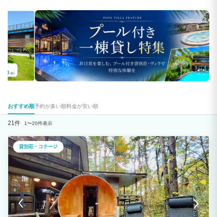
おすすめ順
予約が多い順
料金が安い順
21件
1〜20件表示
貸別荘・コテージ