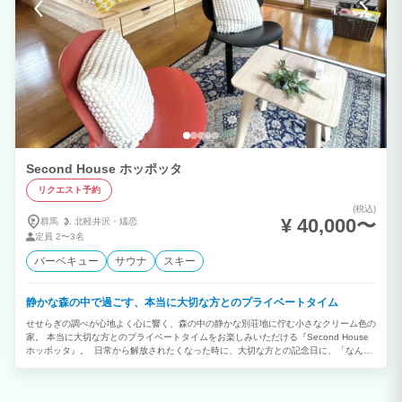
Second House ホッポッタ
リクエスト予約
(税込)
¥ 40,000〜
群馬
北軽井沢・
嬬恋
定員
2〜3名
バーベキュー
サウナ
スキー
静かな森の中で過ごす、本当に大切な方とのプライベートタイム
せせらぎの調べが心地よく心に響く、森の中の静かな別荘地に佇む小さなクリーム色の
家。 本当に大切な方とのプライベートタイムをお楽しみいただける『Second House
ホッポッタ』。 日常から解放されたくなった時に、大切な方との記念日に、「なん
か、また行きたくなったな」とふと思い出していただけるような家にしていきたいと思
っています。夏の涼はもちろん、秋の美しい紅葉、冬の凛とした冷たい空気。季節ごと
に織りなす自然の豊かさを体いっぱいに感じていただきながら、心も身体もリフレッシ