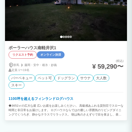
供いたします。 ■その他 ・源流釣り場の入場料は、ご滞在中、何度でも無料です ・
BBQグリル：利用料無料 ※食材・飲み物の提供を行っておりません。お好みのものを
ご用意頂きますようお願いします ■オプション ・牧場体験(子牛の餌やり、牧場活動に
ついてレクチャー)：3,300円(税込)/人 ・チーズ作り体験：4,400円(税込)/人(冬季限定)
※オプション料金は全て現地での決済となります ※牧場体験、チーズ作り体験は事前
のご予約が必要です - 牧場体験につきましては2名以上かつ3歳以上のお客様が対象で
す。午前6～午後4時の間にて実施致します。正確なお時間はご到着時にご案内差し上
げます。 - チーズ作りにつきましては2名以上かつ10歳以上のお客様が対象です。詳細
はご予約時にご案内いたします。
ポーラーハウス南軽井沢1
リクエスト予約
オンライン決済
(税込)
¥ 59,290〜
群馬
藤岡・
安中・
碓氷・
妙義
定員
1〜19名
バーベキュー
ペット可
ドッグラン
サウナ
大人数
スキー
1100坪を超えるフィンランドログハウス
◆3652㎡の広大な庭 広いお庭をお楽しみください。 高級感あふれる貸別荘でスローな
時間と非日常をお届けします。 ログハウスならではの優しい雰囲気のリビングダイニ
ングでくつろぎ、静かなテラスでリラックス。 朝は鳥のさえずりで目を覚まし、昼は
森林のマイナスイオンで癒され、夜は満天の星を眺める。 誰にも邪魔されない自分た
ちだけの空間は、楽しみ方も自分スタイル。 そんな贅沢な時間をお過ごし下さい。
◆無料でサウナをお楽しみいただけます サウナ本来の遠赤外線効果を楽しめるナチュ