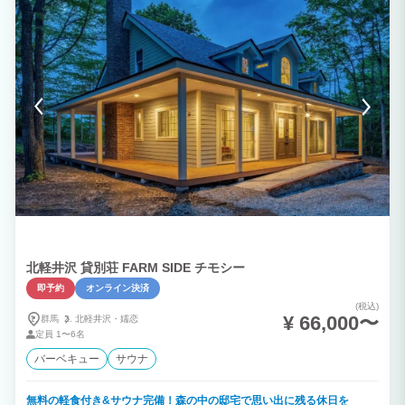
理される方もご自由にお使いいただけます。 ※食材と調味料はご持参ください ◇２
階は洋室が２つ◇ ・約１０帖の寝室 漫画が豊富に揃っているお部屋は時間がいくら
あっても足りないかも？！ しかも最新プロジェクター付きで、エンターテイメント
度もたっぷりです！ ・約１４帖の寝室 秘密スペースのようなロフト付きのお部屋。
窓から一望できる小野上の景色も魅力のひとつです♪ ◎添い寝について ∟未就学児
（６歳以下）のお子様は５名様まで添い寝無料。 ※未就学児６名様以降および小学
生のお子様はは大人料金と同額となりますので、 ご予約時はどちらも「小学生」
枠にてお申込みください。 ◇アメニティも充実◇ バスタオル / フェイスタオル / シ
ャンプー / リンス / ボディソープ / ボディタオル 歯ブラシセット / ヘアブラシ / スリ
ッパ / マウスウォッシュ / コットンセット ※浴衣やパジャマなどの寝着はご自身で
ご用意お願いします ～自然の雰囲気を感じながら、ちるやの魅力を存分にご堪能くだ
さい～
北軽井沢 貸別荘 FARM SIDE チモシー
即予約
オンライン決済
(税込)
¥ 66,000〜
群馬
北軽井沢・
嬬恋
定員
1〜6名
バーベキュー
サウナ
無料の軽食付き&サウナ完備！森の中の邸宅で思い出に残る休日を