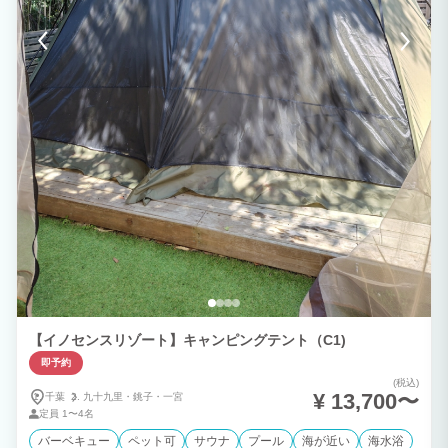
ざいます。 ペットと一緒に宿泊しのんびりご滞在を。 ◆プライベートクルージング
海上からの絶景スポット～プライベートスイミング～貸切りチャーターなので、プラン
に合わせアレンジできます。 伊豆諸島～離島～まで、ロングクルージングも承りま
す。 ◆火鍋専門店の名店「九里香」の火鍋をご用意 オプションとしてご夕食に2種の
スープを使用した火鍋をご堪能いただけます。 15種類の漢方食材を配合したコラーゲ
ンたっぷり無添加スープ使用。 体を温めるだけではなく、免疫力アップで美容や健康
に効果を期待できます。 サウナ上がりのサ飯としてもお楽しみいただけます。 ■内容
本場濃厚麻辣スープと滋養強壮白湯の2種類のスープ 千葉産いも豚 ニュージーランド
産ラム肉 野菜盛り合わせ 春雨 自家製つけだれ ■料金 1名様4,000円 消費税 400円 ※6
名様分から承ります。 ■予約方法 ご宿泊日の10日前までにお食事のご希望をメール又
は電話にてご予約ください。
【イノセンスリゾート】キャンピングテント（C1)
即予約
(税込)
¥ 13,700〜
千葉
九十九里・
銚子・
一宮
定員
1〜4名
バーベキュー
ペット可
サウナ
プール
海が近い
海水浴