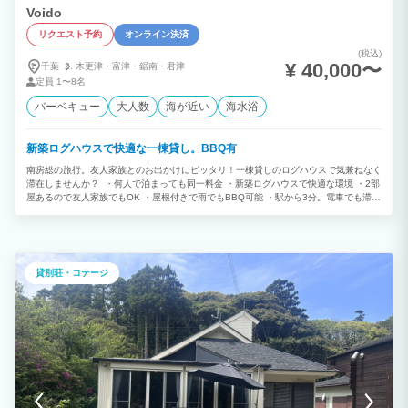
Voido
リクエスト予約
オンライン決済
(税込)
¥ 40,000〜
千葉
木更津・
富津・
鋸南・
君津
定員
1〜8名
バーベキュー
大人数
海が近い
海水浴
新築ログハウスで快適な一棟貸し。BBQ有
南房総の旅行。友人家族とのお出かけにピッタリ！一棟貸しのログハウスで気兼ねなく
滞在しませんか？ ・何人で泊まっても同一料金 ・新築ログハウスで快適な環境 ・2部
屋あるので友人家族でもOK ・屋根付きで雨でもBBQ可能 ・駅から3分。電車でも滞在
可
貸別荘・コテージ