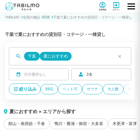
貸別荘コテージ・一棟貸し宿泊予約サイトTABILMO(タビルモ)
会員登録
ログイン
TABILMO
全国の施設
関東
千葉で夏におすすめの貸別荘・コテージ・一棟貸し
千葉で夏におすすめの貸別荘・コテージ・一棟貸し
×
千葉
夏におすすめ
日付選択なし
2名
絞り込み
BBQ
ペット可
サウナ
大人数
海が近
夏におすすめ × エリアから探す
館山・南房総・千倉
鴨川・勝浦・御宿・大多喜
木更津・富津