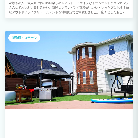
デザイン建築されたお洒落なお部屋です。
家族や友人、大人数でわいわい楽しめるアウトドアライクなドームテントグランピング
みんなでわいわい楽しみたい、気軽にグランピング体験がしたいといった方におすすめ
なアウトドアライクなドームテントを2棟限定でご用意しました。 広々としたおしゃれ
な室内や自然に囲まれた開放的なプライベートガーデンを備えています。 「ご夫婦・
カップル」「学生や友人グループ」との絆を深める特別で楽しいひとときをお過ごしく
ださい。
貸別荘・コテージ