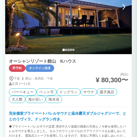
オーシャンリゾート館山 Kハウス
即予約
オンライン決済
(税込)
¥ 80,300〜
千葉
館山・
南房総・
千倉
定員
1〜11名
バーベキュー
ペット可
ドッグラン
サウナ
露天風呂
大人数
海が近い
海水浴
完全個室プライベートバレルサウナと温冷露天ダブルジャグジーで、と
とのうヴィラ。ドッグラン付き。
◆プライベートバレルサウナ設置 滞在中入り放題の国産の天然ヒノキ材を使用したバ
レルサウナを導入しました。 セルフロウリュやうちわでアウフグースをお楽しみいた
だけます。 電気式ストーブを使用していますので、安全に手間なくお楽しみいただけ