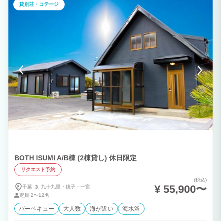
グで８年連続第一位の場所です。 また、MALAMA MONSTERAのある大原台は、とて
貸別荘・コテージ
も静かな別荘地であり、都会の喧騒から離れて、リラックスできる場所です。 観葉
植物に囲まれたお部屋でお庭を眺めながら、鳥のさえずりを聞きながら、ゆったりとし
た時間をお過ごしください。 ☆いすみ市の食材を使った創作和懐石”とく竹”とのコラ
ボがございます。 ディナーコース（11000円）をご予約の方でお酒を飲まれる方は、
無料送迎を致します。 翌朝のおにぎり、お味噌汁、卵焼きを、とく竹からサービス致
します。 ☆Crowd Chef（出張シェフ）のご用意もございますので、お気軽にご相談下
さい。 チェックインの際に鍵を直接お渡しさせていただきますので、安心してお越
しください。 皆様のお越しを心よりお待ちしております。 ＜名前の由来＞
MALAMA MONSTERAのMALANA（マラマ）、とは「思いやりの心」を意味するハワ
イ語です。また、MONSTERA（モンステラ）は大きくなるにつれて葉が割れてくるの
が特徴的で、大きな葉の切れ込みから差す光は「希望の光を導く」と言われ、縁起の良
い観葉植物とされています。 「嬉しい出会い」というMONSTERAの花言葉は、希望
になるような良い人間関係や良い出会いをもたらしてくれるという意味があります。そ
のような出会いがゲスト様と私たちに訪れることを願い、「MALAMA MONSTERA」
と名付けました。「思いやりの心」を持ってゲスト様をお迎えしたいと考えております​
。 静かな別荘地で、豊かな自然の中で、ゆったりとした時間をお過ごしいただけたら
幸いです。
BOTH ISUMI A/B棟 (2棟貸し) 休日限定
リクエスト予約
(税込)
¥ 55,900〜
千葉
九十九里・
銚子・
一宮
定員
2〜12名
バーベキュー
大人数
海が近い
海水浴