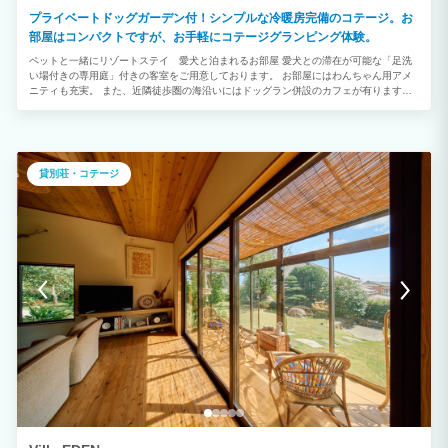
プライベートドッグガーデン付！シンプルな冷暖房完備のコテージ。お
部屋はコンパクトですが、お手軽にコテージグランピング体験。
ペットと一緒にリゾートステイ 愛犬と泊まれるお部屋 愛犬との滞在が可能な「足洗
い場付きの専用庭」付きの客室をご用意しております。 お部屋にはわんちゃん用アメ
ニティも充実。 また、近隣徒歩圏の海沿いにはドッグラン併設のカフェが有ります。
その店内ではワンちゃん同伴可能のドッグエリアがあり、リードフリーで利用できます
し、さらに、天然芝のドッグランが併設しております。 海を感じながら、美味しいも
のを食べて、愛犬と存分におでかけを楽しめます♪ 大切な愛犬とかけがえのないリゾー
トステイをお楽しみください。
貸別荘・コテージ