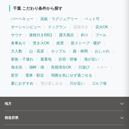
千葉 こだわり条件から探す
バーベキュー
高級・ラグジュアリー
ペット可
オーシャンビュー
ドッグラン
温泉付き
花火OK
サウナ
屋根付きBBQ
露天風呂
釣り
プール
食事あり
焚き火OK
絶景
薪ストーブ・暖炉
大人数
山・高原
カップル
森・林間
おしゃれ
家族・子連れ
避暑地
合宿・研修
海が近い
海水浴
湖畔・湖
長期滞在OK
川遊び
スキー
星空
電車・駅近
周囲を気にせず過ごせる
夏におすすめ
雪が楽しめる
川が近い
ゴルフ場
地方
都道府県