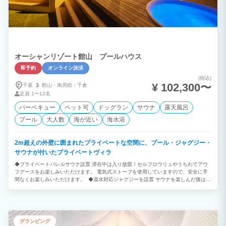
オーシャンリゾート館山 プールハウス
即予約
オンライン決済
(税込)
¥ 102,300〜
千葉
館山・
南房総・
千倉
定員
1〜12名
バーベキュー
ペット可
ドッグラン
サウナ
露天風呂
プール
大人数
海が近い
海水浴
2m超えの外壁に囲まれたプライベートな空間に、プール・ジャグジー・
サウナが付いたプライベートヴィラ
◆プライベートバレルサウナ設置 滞在中は入り放題！セルフロウリュやうちわでアウ
フグースをお楽しみいただけます。 電気式ストーブを使用していますので、安全に手
間なくお楽しみいただけます。 ◆温水対応ジャグジーを設置 サウナを楽しんだ後は、
極楽バイブラ付き水風呂を楽しめます。 お持ち込みの氷を足して水温調整が可能で
す。 ◆贅沢なグランピング体験。 館山にオープンした専用プール付きプライベートヴ
ィラ。 客室には専用プールと露天温水ジャグジーやBBQグリルを完備。 大人～お子様
まで快適に楽しめます。 ◆1日1組のプライベートリゾート 1日1組限定の1棟貸切のプ
ライベートヴィラ。 海まで徒歩1分。 鏡ヶ浦からは、天候次第では幻想的なサンセッ
グランピング
トも観られます。 海と緑に囲まれた館山ありながら都心から70分～高速出口から7