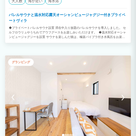
大人数
海が近い
海水浴
バレルサウナと温水対応露天オーシャンビュージャグジー付きプライベ
ートヴィラ
◆プライベートバレルサウナ設置 滞在中入り放題のバレルサウナを導入しました。 セ
ルフロウリュやうちわでアウフグースをお楽しみいただけます。 ◆温水対応オーシャ
ンビュージャグジーを設置 サウナを楽しんだ後は、極楽バイブラ付き水風呂をお楽し
みいただけます。 お持ち込みの氷を足して水温調整が可能です。 ◆贅沢なグランピン
グ体験 露天ジャグジーからは海を一望でき、天候次第では幻想的なサンセットも観ら
れます。 潮風を感じながらBBQや温水露天ジャグジーをお楽しみいただけます。 SUP
やビーチバイクなどの無料アクティビティもご用意しています。 ◆1日1組のプライベ
ートリゾート 1日1組限定の1棟貸切のプライベートヴィラ。 １階にも寝室がございま
グランピング
すのでお子様からお年寄りでも快適にお過ごしいただけます。 各階にトイレ洗面所完
備。 海と緑に囲まれた館山ありながら都心から70分～高速出口から10分！ ＪＲ館山駅
から車で5分になります。 ◆ロケーション 千葉県最南端に位置し温暖な気候。黒潮も
入り込んだ暖かく恵まれた海。 豊富なアクティビティ 大自然のふれいあいを。 季節
の花々 トレッキング～海遊び 冬はおいしい魚～温泉～いちご狩り １年中楽しめるリゾ
ートエリアになります。 ◆年中無休で気軽にBBQ お庭には本格グリル、テーブル、
屋外照明、屋根もございますので天候に左右されず年中無休でご利用いただけます。
調理器具や食器類もご用意がございますので、食材を用意するだけで手軽に楽しめま
す。 ◆ペットとご宿泊 大事な家族も是非ご一緒に。広場～海岸周辺には、広々とお散
歩できる場所がたくさんございます。 ペットと一緒に宿泊しのんびりご滞在を。 ◆プ
ライベートクルージング 海上からの絶景スポット～プライベートスイミング～貸切り
チャーターなので、プランに合わせアレンジできます。 伊豆諸島～離島～まで、ロン
グクルージングも承ります。