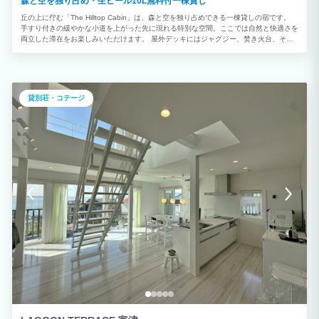
森と空を独り占め・生ビール10L無料付一棟貸し
丘の上に佇む「The Hilltop Cabin」は、森と空を独り占めできる一棟貸しの宿です。
手すり付きの緩やかな小道を上がった先に現れる特別な空間。ここでは自然と快適さを
両立した滞在をお楽しみいただけます。 屋外デッキにはジャグジー、焚き火台、そし
て10Lの生ビールサーバーを無料でご用意。 チェックイン後すぐに冷えたビールを注
ぎ、星空や流れ星を眺めながら、焚き火の音と森の香りに包まれる時間はここでしか体
験できません。 室内にはレザーソファと65インチテレビ、Wi-Fiを完備。 キッチン・冷
蔵庫・調理器具・食器も揃っているため自炊も可能です。 シングルベッド4台と追加マ
ットレス2枚で、最大6名まで宿泊可能。 徒歩5分で海にもアクセスでき、散歩や磯遊
貸別荘・コテージ
びもおすすめ。 「何もしない贅沢」を味わいたい方にも、仲間と特別な時間を楽しみ
たい方にもぴったりです。