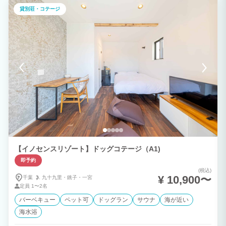
車で5分の宿です。 定員は5名様です。（小学生未満2名様まで無料） 和室、ロフトに
貸別荘・コテージ
布団を敷いてお休みいただけます。シングルが5セット用意してあります。 駅までの送
迎はご相談下さい。 ペット宿泊：1，100円/頭 ※ケージはご持参ください。 アニバ
ーサリーケーキ（４号）3,600円～承れます。 【お部屋】 ●定員5名様（小学生未満2
名様まで無料） ●携帯電話の電波が入りづらいですが、(docomo以外は圏外になりま
す)Wi-Fiがございますのでご安心ください。 ♪近隣イベント 大大原漁港【港の朝
市】・・毎週日曜（８時～１２時）3月 椿公園 椿祭り 3月上旬～4上旬：茂原公園
茂原桜まつり 5月下旬：WSLQS 6000 ICHINOMIYA CHIBA OPEN 5月末～6月初
旬：山田川周辺 ホタル見学 7月中旬頃：南九十九里はまぐり祭り 7/31，8/7，8/13：
観光地引網 7月下旬：茂原七夕祭り 8月上旬：一宮町納涼花火大会 9上旬 ：上総国一宮
祭り 9中旬 ：上総十二社祭り（はだか祭り） 9月下旬：九十九里トライアスロン 【近
隣おすすめ名産品】 イチゴ：12月中旬～4月中旬 とまと：通年 地酒：3月ごろ新酒 長
生メロン：6月下旬～7月中旬 梨：7月下旬～10月中旬 外房伊勢海老（千葉ブランド水
産物認定品）：4月～5月、8月～12月 太東地タコ（千葉ブランド水産物認定品）：12
月～1月 機械根サザエ：4月～5月、8月 ブルーベリー：5月末～8月
【イノセンスリゾート】ドッグコテージ（A1)
即予約
(税込)
¥ 10,900〜
千葉
九十九里・
銚子・
一宮
定員
1〜2名
バーベキュー
ペット可
ドッグラン
サウナ
海が近い
海水浴