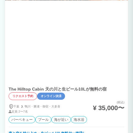
The Hilltop Cabin 天の川と生ビール10Lが無料の宿
リクエスト予約
オンライン決済
(税込)
¥ 35,000〜
千葉
鴨川・
勝浦・
御宿・
大多喜
定員
2〜7名
バーベキュー
プール
海が近い
海水浴