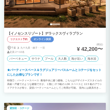
【イノセンスリゾート】デラックスヴィラプラン
リクエスト予約
オンライン決済
(税込)
¥ 42,200〜
千葉
九十九里・
銚子・
一宮
定員
2〜10名
バーベキュー
サウナ
プール
大人数
海が近い
海水浴
★パーティースペース＆ラグジュアリーバスルームとコテージをセット
にしたお得なプランです！
特徴①：パーティースペース 敷地中央に建つ建物。こちらはデザイナーズスタイルの
⾼級⼀⼾建てのような建物ですが、１階に 27.5帖の LDK スペースと 13.5 帖のアウト
ドアテラスが有り、貸切パーティールームとしてご利用が可能。 室内には家具付きで
キッチン・ダイニングスペース・リビングが設けられており、それらを自由にお使い頂
けます。また、室内に設置された冷蔵庫・キッチン（ガスコンロ）・調理器具も自由に
利用可能。 食材セットの BBQ は勿論の事、食材持ち込みの BBQ（コンロ貸し出し追
加注文が必要）など、気軽にホームパーティのように楽しむ事が出来ます。リビングに
はプロジェクターとスピーカーが常設されておりますので、お持ちのスマートフォンの
貸別荘・コテージ
画像を自由に投影したり、音楽を楽しむ事も可能となります。 特徴②：ラグジュアリ