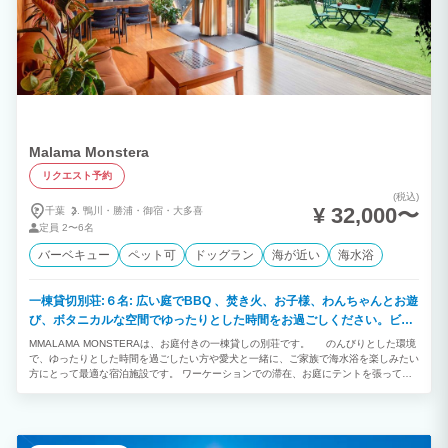
Malama Monstera
リクエスト予約
(税込)
¥ 32,000〜
千葉
鴨川・
勝浦・
御宿・
大多喜
定員
2〜6名
バーベキュー
ペット可
ドッグラン
海が近い
海水浴
一棟貸切別荘:６名: 広い庭でBBQ 、焚き火、お子様、わんちゃんとお遊
び、ボタニカルな空間でゆったりとした時間をお過ごしください。ビー
チ、ゴルフ場も近くにございます。
MMALAMA MONSTERAは、お庭付きの一棟貸しの別荘です。 のんびりとした環境
で、ゆったりとした時間を過ごしたい方や愛犬と一緒に、ご家族で海水浴を楽しみたい
方にとって最適な宿泊施設です。 ワーケーションでの滞在、お庭にテントを張ってキ
ャンプをしたり、サーフィンやゴルフのついでにご利用いただくのもお勧めです。 満
天の星空や源氏ホタルを観ながら、リラックスしたひとときをお過ごしください。
いすみ市は、自然豊かで伊勢海老に代表される海鮮や都内のシェフが買い求める新鮮な
野菜が堪能できます。 多くの移住希望者に注目され、移住したい田舎ベストランキン