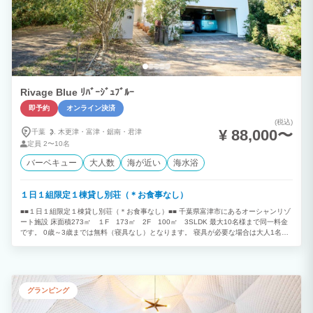
Rivage Blue ﾘﾊﾞｰｼﾞｭﾌﾞﾙｰ
即予約
オンライン決済
(税込)
¥ 88,000〜
千葉
木更津・
富津・
鋸南・
君津
定員
2〜10名
バーベキュー
大人数
海が近い
海水浴
１日１組限定１棟貸し別荘（＊お食事なし）
■■１日１組限定１棟貸し別荘（＊お食事なし）■■ 千葉県富津市にあるオーシャンリゾ
ート施設 床面積273㎡ １F 173㎡ 2F 100㎡ 3SLDK 最大10名様まで同一料金
です。 0歳～3歳までは無料（寝具なし）となります。 寝具が必要な場合は大人1名と
してご予約下さい。 ４歳以上お子様は大人1名としてご予約下さい。 （＊4歳以上は大
人（寝具有り）でカウントいたします。） 目の前はすぐ海 房総半島、三浦半島を一
望できるロケーション 富士山を望むことが出来る海岸線 オーシャンビューを染める夕
日 夜は満天の星空と波音 四季折々の色を放つ内房の景色は絶景です。 都心から少し離
れたこの場所で非日常な時間を過ごしていただける空間をご用意させていただきまし
グランピング
た。 １F 36帖のリビングダイニングキッチンのワンフロア構成でそのままオープンテ
ラスへ。こちらでBBQを楽しんでいただけます。 ２F 寝室3部屋をご用意させていただ