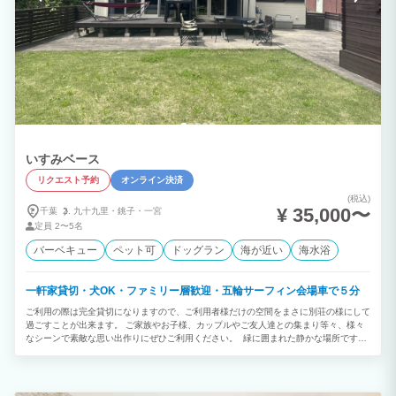
いすみベース
リクエスト予約
オンライン決済
(税込)
¥ 35,000〜
千葉
九十九里・
銚子・
一宮
定員
2〜5名
バーベキュー
ペット可
ドッグラン
海が近い
海水浴
一軒家貸切・犬OK・ファミリー層歓迎・五輪サーフィン会場車で５分
ご利用の際は完全貸切になりますので、ご利用者様だけの空間をまさに別荘の様にして
過ごすことが出来ます。 ご家族やお子様、カップルやご友人達との集まり等々、様々
なシーンで素敵な思い出作りにぜひご利用ください。 緑に囲まれた静かな場所です
が、コンビニやスーパーマーケット、ドラッグストア、ホームセンターなども車で数分
の距離にあります。 また地元海鮮、地豚、地酒が美味しい居酒屋も近くにあり送迎も
しております。 朝日が綺麗なプライベートビーチのような海まで徒歩3分で行けます
し釣りもお楽しみいただけます。 東京オリンピックサーフィン会場の釣ヶ崎海岸まで