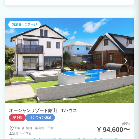
ます。 ◆温水対応ジャグジーを2台設置 個室サウナの導入に合わせて、ジャグジーを
増設しました。 サウナ後に極楽バイブラ付き水風呂をお楽しみいただけます。 お持ち
込みの氷を足して水温調整が可能です。 サウナを利用しないお連れ様は別のジャグジ
ーにて温水ジャグジーをお楽しみいただけます。 ◆贅沢なグランピング体験 海まで徒
歩1分。 120坪の敷地を贅沢に貸し切れる1日1組限定のプライベートリゾート。 和モ
貸別荘・コテージ
ダン一棟建ての吹き抜けを利用した広々空間。 潮風を感じながら露天温水ジャグジー
で上質な時間を。 ◆1日1組のプライベートリゾート 那古海岸公園に隣接する1日1組
限定の1棟貸切のプライベートヴィラ。 海と緑に囲まれた館山ありながら都心から70
分～高速出口から5分！ １階建て平屋作りなのでお子様からお年寄りでも快適にお過ご
しいただけます。 庭先に緑豊かな公園。その先には海を見渡せます。 ＪＲ那古船形駅
から徒歩３分になります。 ◆ロケーション 千葉県最南端に位置し温暖な気候。黒潮も
入り込んだ暖かく恵まれた海。 豊富なアクティビティ 大自然のふれいあいを。 季節
の花々 トレッキング～海遊び 冬はおいしい魚～温泉～いちご狩り １年中楽しめるリゾ
ートエリアになります。 ◆年中無休で気軽にBBQ テラスには本格グリル～テーブ
ル、ジャグジー～屋外照明、屋根もありますので天候に左右されず年中無休でご利用い
ただけます。 食材をご用意いただくだけで手軽に楽しめます。 ◆ペットとご宿泊 大
事な家族も是非ご一緒に。公園～広場～海岸周辺には、広々とお散歩できる場所がたく
さんございます。 ペットと一緒に宿泊しのんびりご滞在を。 ◆プライベートクルージ
ング 海上からの絶景スポット～プライベートスイミング～貸切りチャーターなので、
プランに合わせアレンジできます。 伊豆諸島～離島～まで、ロングクルージングも承
ります。
オーシャンリゾート館山 Tハウス
即予約
オンライン決済
(税込)
¥ 94,600〜
千葉
館山・
南房総・
千倉
定員
1〜13名