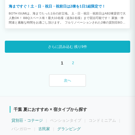
海まですぐ！土・日・祝日・祝前日は2棟を1日1組限定で！
BOTH ISUMIは、海までたった1分の好立地。 土・日・祝日・祝前日はAB2棟貸切で大
人数OK！ BBQスペース有！最大10名様（追加2名様）まで宿泊可能です！ 家族・仲
間達と素敵な時間をお過ごし頂けます。 フルリノベーションされた2棟の貸別荘BOTH
ISUMI 海まですぐ！ 海水浴場、人気サーフスポット、マリーナ、漁港などが近隣に多
数！ サーフィン、釣り、ゴルフなど様々なスポーツの拠点にご利用いただけます！
さらに読み込む
残り9件
1
2
次へ
千葉 夏におすすめ × 宿タイプから探す
貸別荘・コテージ
ペンションタイプ
コンドミニアム
バンガロー
古民家
グランピング