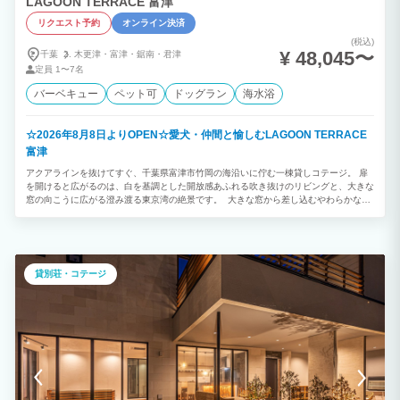
LAGOON TERRACE 富津
リクエスト予約
オンライン決済
(税込)
¥ 48,045〜
千葉
木更津・
富津・
鋸南・
君津
定員
1〜7名
バーベキュー
ペット可
ドッグラン
海水浴
☆2026年8月8日よりOPEN☆愛犬・仲間と愉しむLAGOON TERRACE
富津
アクアラインを抜けてすぐ、千葉県富津市竹岡の海沿いに佇む一棟貸しコテージ。 扉
を開けると広がるのは、白を基調とした開放感あふれる吹き抜けのリビングと、大きな
窓の向こうに広がる澄み渡る東京湾の絶景です。 大きな窓から差し込むやわらかな光
と波の音に包まれながら、時間を忘れてゆったりとお過ごしいただけます。 お部屋や
ベッドルームからも海を一望でき、朝夕で表情を変える美しい海と空のグラデーション
をお楽しみいただけます。
貸別荘・コテージ