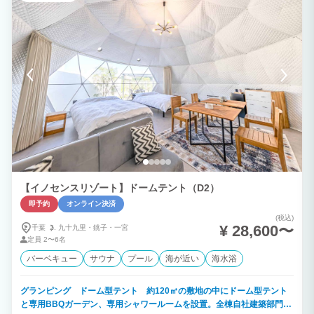
分！ ＪＲ館山駅から車で5分になります。 潮風を感じながら上質な時間を。 ◆ロケー
ション 千葉県最南端に位置し温暖な気候。黒潮も入り込んだ暖かく恵まれた海。 豊富
なアクティビティ 大自然のふれいあいを。 季節の花々 トレッキング～海遊び 冬はお
いしい魚～温泉～いちご狩り １年中楽しめるリゾートエリアになります。 ◆年中無休
で気軽にBBQ テラスには本格BBQグリル（無料）テーブル、屋外照明、屋根もござい
ますので天候に左右されず年中無休でご利用いただけます。 調理器具や食器類もご用
意がございますので、食材を用意するだけで手軽に楽しめます。 ◆プライベートクル
ージング 海上からの絶景スポット～プライベートスイミング～貸切りチャーターなの
で、プランに合わせアレンジできます。 伊豆諸島～離島～まで、ロングクルージング
も承ります。
【イノセンスリゾート】ドームテント（D2）
即予約
オンライン決済
(税込)
¥ 28,600〜
千葉
九十九里・
銚子・
一宮
定員
2〜6名
バーベキュー
サウナ
プール
海が近い
海水浴
グランピング ドーム型テント 約120㎡の敷地の中にドーム型テント
と専用BBQガーデン、専用シャワールームを設置。全棟自社建築部門で