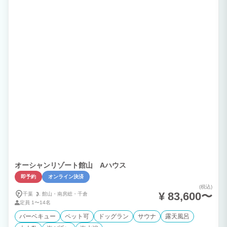
オーシャンリゾート館山 Aハウス
即予約
オンライン決済
(税込)
¥ 83,600〜
千葉
館山・
南房総・
千倉
定員
1〜14名
バーベキュー
ペット可
ドッグラン
サウナ
露天風呂