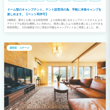
ドーム型のキャンプテント。テント設営済の為、手軽に本格キャンプを
楽しめます。【ペット同伴可】
1棟限定。愛犬とも過ごせる特別空間 より自然を感じるキャンプテントスタイル より
アウトドアな気分を満喫したい方向けに、樹木に面したより自然を感じることができる
特別空間に、1日1組限定でのご滞在が可能なキャンプテントをご用意しました。前面
の庭には蚊帳付きガゼボの設置も有り、虫を気にせずお寛ぎ頂けます。 貸切仕様のテ
ントは、開放感がありながらも周りを気にせず誰でも気兼ねなくお過ごしいただけま
す。 ペット同伴でのご滞在も可能です。 リゾート地で気の合う仲間と気軽にキャンプ
体験。ワンランク上のアウトドアステイをお楽しみください。
貸別荘・コテージ