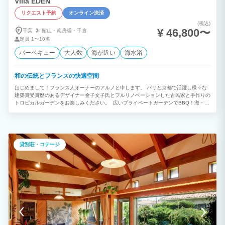
Villa EDEN
リクエスト予約
オンライン決済
(税込)
¥ 46,800〜
千葉
館山・
南房総・
千倉
定員
1〜10名
バーベキュー
大人数
海が近い
海水浴
和の伝統とフランスの快適空間
はじめまして！フランス人オーナーのアルノと申します。 パリと京都で活躍し様々な
建築賞受賞歴のあるデザイナー金子文子氏とフルリノベーションした古民家と手作りの
トロピカルガーデンをお楽しみください。 広いプライベートガーデンでBBQ！海・
山・星空を楽しむ、南房総の隠れ家ヴィラ。 最寄りのビーチまで徒歩3分！「日本快
水浴場百選」にも選ばれた美しい和田浦海水浴場まで車で3分。 人気のサーフスポッ
トにもアクセス抜群！ ・J's前 徒歩5分 ・白渚 車6分 ・チトセ車10分 ・マルキ 車25分
など、波乗り天国！ 海も山も、すぐそばに。 伊豆大島、富士山がみられる「花嫁街道
ハイキングコース」まで徒歩5分。トレイルランニング可！ 【この場所だけの特別な
貸別荘・コテージ
体験】 ・和田町は「星空保護区」認定に向けた活動中。晴れた夜には天の川が輝く美
しい星空が楽しめます。 ・地魚を扱う鮮魚店が車で数分の距離にあり、イセエビやア
ワビ、金目鯛など新鮮な海の幸をそのまま調理できます。 ◼︎間取り：126㎡/3LDK・
800㎡のプライベートガーデン付き 1階 ・リビングダイニング（ソファ1台＋デイベッ
ド1台） ・和室（布団6組） ・サンルーム ・バスルーム ・トイレ 2階 ・マスターベッ
ドルーム（ダブルベッド1台＋デスク） ・ベッドルーム（ダブルベッド1台＋折り畳み
ベビーベッド） ・シンク付きトイレ 庭 ・アウトドアキッチン ・Waberバーベキュー
コンロ ・屋根付きパティオ（雨天時もバーベキュー可） ・アウトドアテーブル&チェ
ア