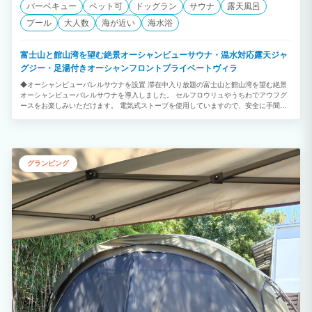
バーベキュー
ペット可
ドッグラン
サウナ
露天風呂
プール
大人数
海が近い
海水浴
富士山と館山湾を望む絶景オーシャンビューサウナ・温水対応露天ジャ
グジー・足湯付きオーシャンフロントプライベートヴィラ
◆オーシャンビューバレルサウナを設置 滞在中入り放題の富士山と館山湾を望む絶景
オーシャンビューバレルサウナを導入しました。 セルフロウリュやうちわでアウフグ
ースをお楽しみいただけます。 電気式ストーブを使用していますので、安全に手間な
くお楽しみいただけます。 ◆温水対応オーシャンビュージャグジーを設置 サウナを楽
しんだ後は、バイブラ付き水風呂をお楽しみいただけます。 お持ち込みの氷を足して
水温調整が可能です。 ◆オーシャンビュージャグジーでリラックス 夕陽百景に選ばれ
た館山湾のサンセットを望みながら足湯を楽しめます。 ◆贅沢なグランピング体験 海
岸沿いに建つ150坪の敷地を贅沢に使用しすべての部屋から海を一望できます。 潮風
グランピング
を感じながらバーベキューやビーチバイクをお楽しみいただけます。 SUPボードやカ
ヤックなどの無料アクティビティもご用意いたしております。 1日1組限定のプライベ
ートリゾート。 木の温もりを感じるリビングは吹き抜けを利用した広々空間。 潮風を
感じながら全室オーシャンビューの上質な時間を。 ◆1日1組のプライベートリゾート
1日1組限定の1棟貸切のプライベートヴィラ。 1階には和室がございますのでお子様か
らご年配でも快適にお過ごしいただけます。 各階にトイレ洗面所完備。 海と緑に囲ま
れた館山ありながら都心から70分～高速出口から10分。 JR館山駅から車で5分です。
◆ロケーション 千葉県最南端に位置し温暖な気候。黒潮も入り込んだ暖かく恵まれた
海。 豊富なアクティビティ・大自然のふれいあいを。 季節の花々 トレッキング～海遊
び 冬はおいしい魚～温泉～いちご狩り １年中楽しめるリゾートエリアになります。
◆年中無休で気軽にBBQ テラスには本格グリル、テーブル、屋外照明、屋根もござい
ますので天候に左右されず年中無休でご利用いただけます。 調理器具や食器類もご用
意がございますので、食材を用意するだけで手軽に楽しめます。 ◆ペットとご宿泊 大
事な家族も是非ご一緒に。広場～海岸周辺には、広々とお散歩できる場所がたくさんご