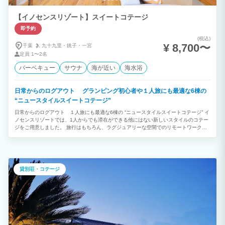
【イノセンスリゾート】スイートコテージ
即予約
(税込)
¥ 8,700〜
千葉
九十九里・
銚子・
一宮
定員
1〜2名
バーベキュー
サウナ
海が近い
海水浴
日常からのログアウト グランピング初心者や１人旅にも最適な6棟の
“ニュースタイルスイートコテージ”
日常からのログアウト １人旅にも最適な6棟の “ニュースタイルスイートコテージ” イ
ノセンスリゾートでは、1人からでも滞在ができる他にはない新しいスタイルのコテー
ジをご用意しました。 旅行はもちろん、ラグジュアリーな空間でのリモートワークと
いったお仕事での滞在も良いでしょう。 複数グループで数棟に滞在し、全員でBBQや
パーティーの団欒スペースとして、敷地中央の貸切パーティールームをご利用。といっ
た滞在なんかもおすすめです。 自然景観に恵まれたリゾート地であなただけの滞在を
お楽しみください。
貸別荘・コテージ