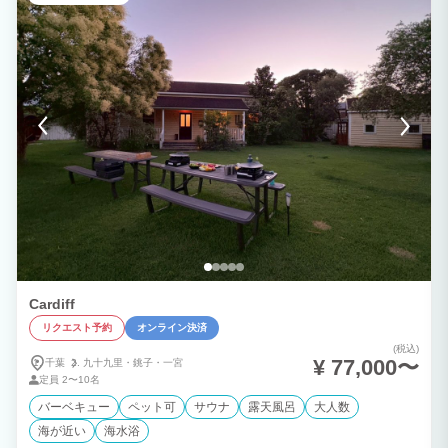
ーバスルーム 建物内１階の中央ホールを挟んで、貸切パーティールームの反対側に
は、３名〜４名で利用できる天然石造りのラグジュアリーバスルームが設置されており
ます。 特徴③：スイートコテージ １⼈〜２⼈の宿泊可能な⼀⼾建てコテージ（ダブ
ルベッド×１）をベッドルームとして利用できます。 皆でパーティルームやアウトサイ
ドテラスで楽しく過ごし、就寝時はそれぞれのコテージでゆっくりとお休みすることが
出来ます。複数⼈のご家族様や友達グループ、プチ社員旅行に最適です！ ♦注意事項♦
ご宿泊者の方々、皆様が快適にお過ごし頂けるように22：00～7：00のクワイエット
タイムを設けております。その為、通常時は共用スペースである、パーティールームと
バスルームは23時には消灯・施錠を行う為、御利用時間はチエックイン～23：00まで
としておりますので、ご理解頂ければ幸いです。又、バスルームのご利用は翌日7時～
チエックアウトのお時間もご利用が可能です。
Cardiff
リクエスト予約
オンライン決済
(税込)
¥ 77,000〜
千葉
九十九里・
銚子・
一宮
定員
2〜10名
バーベキュー
ペット可
サウナ
露天風呂
大人数
海が近い
海水浴