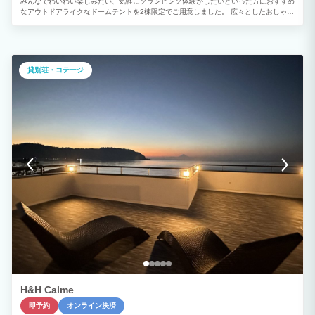
みんなでわいわい楽しみたい、気軽にグランピング体験がしたいといった方におすすめ
なアウトドアライクなドームテントを2棟限定でご用意しました。 広々としたおしゃれ
な室内や自然に囲まれた開放的なプライベートガーデンを備えています。 「ご夫婦・
カップル」「学生や友人グループ」との絆を深める特別で楽しいひとときをお過ごしく
ださい。
貸別荘・コテージ
H&H Calme
即予約
オンライン決済