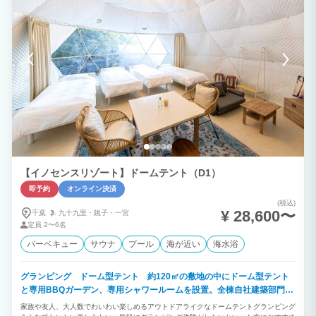
きました。お風呂からは三浦半島、富士山を眺望できます。 ■■オプションのご案内■■
＊現地決済（現金、クレジットカード可）ご希望のお客様は施設までご連絡下さい。
【BBQグリルレンタル】1台3,300円（税込）/1日 【BBQ用夕食食材セット】4,400円
（税込）/1人前（メニュー：牛肉、豚肉、BIGソーセージ、季節の野菜、BBQグリル1
台付＊2人前からオーダー可能です。食材の準備がございますので、当日キャンセルは
お断りいたします。キャンセルは宿泊日3日前までにご連絡下さい。 ＊食物アレルギー
をお持ちのお客様へ 当施設でのご飲食にあたりましては、お客様の最終判断でお召し
上がりいただけます様お願いいたします。 食材、メニューについて、ご不明な点がご
ざいましたら事前にお問合せ下さい。 RivageBlueで楽しいひとときをお過ごし下さ
い。
【イノセンスリゾート】ドームテント（D1）
即予約
オンライン決済
(税込)
¥ 28,600〜
千葉
九十九里・
銚子・
一宮
定員
2〜6名
バーベキュー
サウナ
プール
海が近い
海水浴
グランピング ドーム型テント 約120㎡の敷地の中にドーム型テント
と専用BBQガーデン、専用シャワールームを設置。全棟自社建築部門で
デザイン建築されたお洒落なお部屋です。
家族や友人、大人数でわいわい楽しめるアウトドアライクなドームテントグランピング