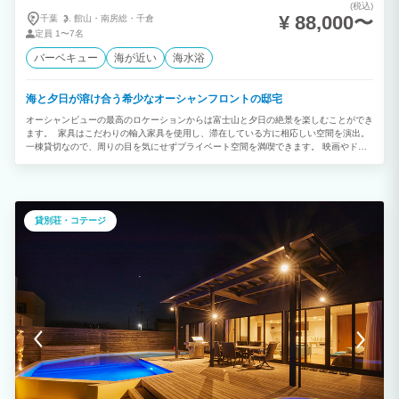
(税込)
¥ 88,000〜
千葉
館山・
南房総・
千倉
定員
1〜7名
バーベキュー
海が近い
海水浴
海と夕日が溶け合う希少なオーシャンフロントの邸宅
オーシャンビューの最高のロケーションからは富士山と夕日の絶景を楽しむことができ
ます。 家具はこだわりの輸入家具を使用し、滞在している方に相応しい空間を演出。
一棟貸切なので、周りの目を気にせずプライベート空間を満喫できます。 映画やドラ
マでも有名な人気観光スポット「原岡桟橋」はすぐそば。 夜は屋上から星空がとても
綺麗に輝いて見ることができます。 キッチン・炊飯器・洗濯機などの電化製品も備わ
っていますので連泊にも最適です。 無料でＢＢＱキットを貸出していますので家族旅
行・グループ旅行・卒業旅行などでぜひ地元の食材を使ってお楽しみください！
貸別荘・コテージ