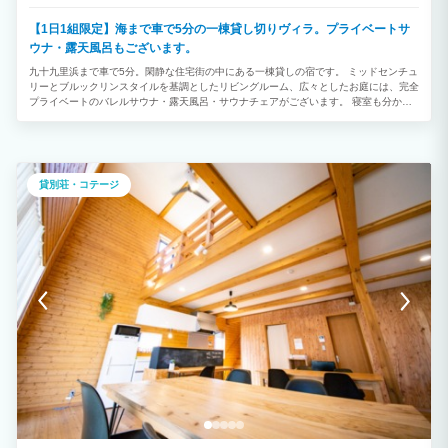
【1日1組限定】海まで車で5分の一棟貸し切りヴィラ。プライベートサ
ウナ・露天風呂もございます。
九十九里浜まで車で5分。閑静な住宅街の中にある一棟貸しの宿です。 ミッドセンチュ
リーとブルックリンスタイルを基調としたリビングルーム、広々としたお庭には、完全
プライベートのバレルサウナ・露天風呂・サウナチェアがございます。 寝室も分かれ
ておりますので、世代家族や友人ともプライベート空間を保持しながらお寛ぎいただけ
ます。 ■オプション料金 小型・中型犬：3,300円(税込)/匹 大型犬：5,500円(税込)/匹
※ご予約リクエスト時、オプションよりご選択をお願いいたします。
貸別荘・コテージ