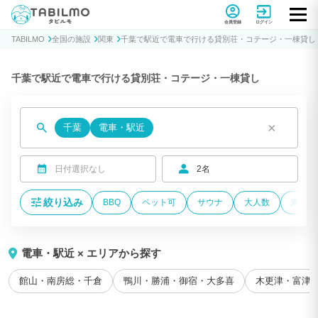
貸別荘コテージ・一棟貸し宿泊予約サイトTABILMO(タビルモ)
会員登録
ログイン
TABILMO
全国の施設
関東
千葉で駅近で電車で行ける貸別荘・コテージ・一棟貸し
千葉で駅近で電車で行ける貸別荘・コテージ・一棟貸し
×
千葉
電車・駅近
日付選択なし
2名
絞り込み
BBQ
ペット可
サウナ
大人数
海が近
電車・駅近 × エリアから探す
館山・南房総・千倉
鴨川・勝浦・御宿・大多喜
木更津・富津