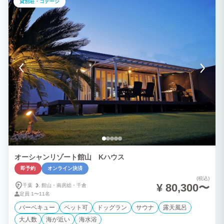
貸別荘・コテージ
オーシャンリゾート館山 Kハウス
即予約
オンライン決済
(税込)
¥ 80,300〜
千葉
館山・
南房総・
千倉
定員
1〜11名
バーベキュー
ペット可
ドッグラン
サウナ
露天風呂
大人数
海が近い
海水浴