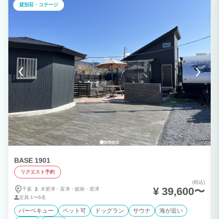
す。 ※台風等で強風、暴風となります際はオーニングが破損する恐れがございますの
貸別荘・コテージ
で、オーニングはご使用いただけません。 ★広々ジェットバス！ TOTO SYNLAのい
たれりつくせり広々バスルームで日々の疲れを癒す 肩、腰の楽湯もお楽しみいただけ
ます。 たっぷりの水流と心地よい刺激で至福の時間を ジャグジー感覚でゆっくり浸か
ってください。 ★ルーフトップから天気の良い日は富士山も！ BASK HOTAのルーフ
トップから天気の良い日には富士山を望むこともできます。 温水シャワーがございま
すので夏はルーフトップで日焼けもお楽しみいただけます。
BASE 1901
リクエスト予約
(税込)
¥ 39,600〜
千葉
木更津・
富津・
鋸南・
君津
定員
1〜6名
バーベキュー
ペット可
ドッグラン
サウナ
海が近い