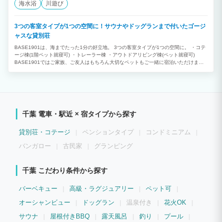
海水浴
川遊び
3つの客室タイプが1つの空間に！サウナやドッグランまで付いたゴージ
ャスな貸別荘
BASE1901は、海までたった1分の好立地。 3つの客室タイプが1つの空間に。 ・コテ
ージ棟(1階ペット就寝可) ・トレーラー棟 ・アウトドアリビング棟(ペット就寝可)
BASE1901ではご家族、ご友人はもちろん大切なペットもご一緒に宿泊いただけま
す。 プライベートサウナやドッグランなど設備も充実。もちろんバーベキューも可
能！ 新築コテージ、キャンピングトレーラー、アウトドアリビング、ドックラン、バ
レルサウナ全ての施設を1グループ貸切でご利用いただけます！ 家族・仲間達と素敵な
時間をお過ごし頂けます。 ★３つの客室タイプが１つの空間に。 ドッグランに面した
宿泊施設、トレーラーハウスやアウトドアリビング。 まるで秘密基地のような空間で
食事をしたり、 ゲームをしたり、語り合ったり…。 そんな映画のワンシーンのよう
千葉 電車・駅近 × 宿タイプから探す
に、 トレーラーハウスに泊まって グランピング宿泊施設体験してみませんか？ ★プ
ライベートサウナ エクスクルーシブで特別な一時 プライベートな時間を健康的に親密
に過ごすために ヒーリング効果のある専用サウナをご利用ください。 日頃溜まったス
貸別荘・コテージ
ペンションタイプ
コンドミニアム
トレスや毒素は汗とともに 身体の中からサッパリと洗い流しましょう。 ★プライベー
トドッグラン 大型犬もOK！ 愛犬も奔放に、飼い主も自由気ままに！ ベース1901の柔
バンガロー
古民家
グランピング
らかな芝のドッグランは プライバシーが守られながら 気兼ねなく愛犬との一時を堪能
いただけます。
千葉 こだわり条件から探す
バーベキュー
高級・ラグジュアリー
ペット可
オーシャンビュー
ドッグラン
温泉付き
花火OK
サウナ
屋根付きBBQ
露天風呂
釣り
プール