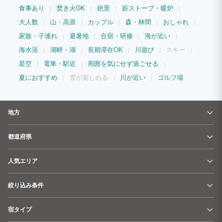
食事あり
焚き火OK
絶景
薪ストーブ・暖炉
大人数
山・高原
カップル
森・林間
おしゃれ
家族・子連れ
避暑地
合宿・研修
海が近い
海水浴
湖畔・湖
長期滞在OK
川遊び
スキー
星空
電車・駅近
周囲を気にせず過ごせる
夏におすすめ
雪が楽しめる
川が近い
ゴルフ場
地方
都道府県
人気エリア
絞り込み条件
宿タイプ