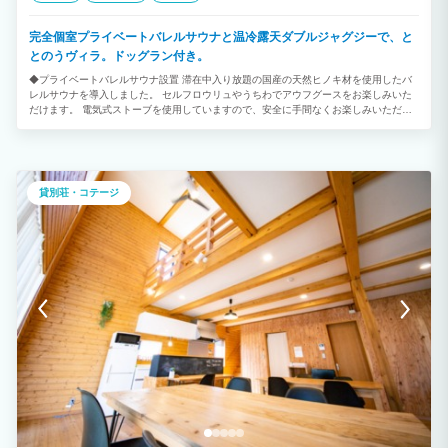
完全個室プライベートバレルサウナと温冷露天ダブルジャグジーで、と
とのうヴィラ。ドッグラン付き。
◆プライベートバレルサウナ設置 滞在中入り放題の国産の天然ヒノキ材を使用したバ
レルサウナを導入しました。 セルフロウリュやうちわでアウフグースをお楽しみいた
だけます。 電気式ストーブを使用していますので、安全に手間なくお楽しみいただけ
ます。 ◆温水対応ジャグジーを2台設置 個室サウナの導入に合わせて、ジャグジーを
増設しました。 サウナ後に極楽バイブラ付き水風呂をお楽しみいただけます。 お持ち
込みの氷を足して水温調整が可能です。 サウナを利用しないお連れ様は別のジャグジ
ーにて温水ジャグジーをお楽しみいただけます。 ◆贅沢なグランピング体験 海まで徒
歩1分。 120坪の敷地を贅沢に貸し切れる1日1組限定のプライベートリゾート。 和モ
貸別荘・コテージ
ダン一棟建ての吹き抜けを利用した広々空間。 潮風を感じながら露天温水ジャグジー
で上質な時間を。 ◆1日1組のプライベートリゾート 那古海岸公園に隣接する1日1組
限定の1棟貸切のプライベートヴィラ。 海と緑に囲まれた館山ありながら都心から70
分～高速出口から5分！ １階建て平屋作りなのでお子様からお年寄りでも快適にお過ご
しいただけます。 庭先に緑豊かな公園。その先には海を見渡せます。 ＪＲ那古船形駅
から徒歩３分になります。 ◆ロケーション 千葉県最南端に位置し温暖な気候。黒潮も
入り込んだ暖かく恵まれた海。 豊富なアクティビティ 大自然のふれいあいを。 季節
の花々 トレッキング～海遊び 冬はおいしい魚～温泉～いちご狩り １年中楽しめるリゾ
ートエリアになります。 ◆年中無休で気軽にBBQ テラスには本格グリル～テーブ
ル、ジャグジー～屋外照明、屋根もありますので天候に左右されず年中無休でご利用い
ただけます。 食材をご用意いただくだけで手軽に楽しめます。 ◆ペットとご宿泊 大
事な家族も是非ご一緒に。公園～広場～海岸周辺には、広々とお散歩できる場所がたく
さんございます。 ペットと一緒に宿泊しのんびりご滞在を。 ◆プライベートクルージ
ング 海上からの絶景スポット～プライベートスイミング～貸切りチャーターなので、
プランに合わせアレンジできます。 伊豆諸島～離島～まで、ロングクルージングも承
ります。