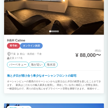
H&H Calme
即予約
オンライン決済
(税込)
¥ 88,000〜
千葉
館山・
南房総・
千倉
定員
1〜7名
バーベキュー
海が近い
海水浴
海と夕日が溶け合う希少なオーシャンフロントの邸宅
オーシャンビューの最高のロケーションからは富士山と夕日の絶景を楽しむことができ
ます。 家具はこだわりの輸入家具を使用し、滞在している方に相応しい空間を演出。
一棟貸切なので、周りの目を気にせずプライベート空間を満喫できます。 映画やドラ
マでも有名な人気観光スポット「原岡桟橋」はすぐそば。 夜は屋上から星空がとても
綺麗に輝いて見ることができます。 キッチン・炊飯器・洗濯機などの電化製品も備わ
っていますので連泊にも最適です。 無料でＢＢＱキットを貸出していますので家族旅
行・グループ旅行・卒業旅行などでぜひ地元の食材を使ってお楽しみください！