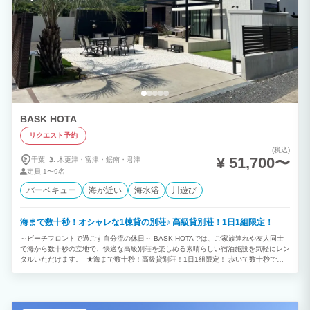
BASK HOTA
リクエスト予約
(税込)
¥ 51,700〜
千葉
木更津・
富津・
鋸南・
君津
定員
1〜9名
バーベキュー
海が近い
海水浴
川遊び
海まで数十秒！オシャレな1棟貸の別荘♪ 高級貸別荘！1日1組限定！
～ビーチフロントで過ごす自分流の休日～ BASK HOTAでは、ご家族連れや友人同士
で海から数十秒の立地で、快適な高級別荘を楽しめる素晴らしい宿泊施設を気軽にレン
タルいただけます。 ★海まで数十秒！高級貸別荘！1日1組限定！ 歩いて数十秒で元
名海岸！天気の良い日はルーフトップから富士山が見えます！ ご家族、ご友人同士、
カップルで都会の喧騒を忘れ波の音とともに癒される休日をお過ごしください。 ★雨
の日もBBQできます！ タイルデッキのオーニングを利用して雨の日でもBBQをお楽し
みいただけます。 雨天時はBBQコンロをタイルデッキの上に設置させていただきま