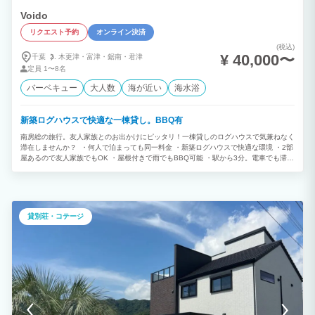
Voido
リクエスト予約
オンライン決済
(税込)
¥ 40,000〜
千葉
木更津・
富津・
鋸南・
君津
定員
1〜8名
バーベキュー
大人数
海が近い
海水浴
新築ログハウスで快適な一棟貸し。BBQ有
南房総の旅行。友人家族とのお出かけにピッタリ！一棟貸しのログハウスで気兼ねなく
滞在しませんか？ ・何人で泊まっても同一料金 ・新築ログハウスで快適な環境 ・2部
屋あるので友人家族でもOK ・屋根付きで雨でもBBQ可能 ・駅から3分。電車でも滞在
可
貸別荘・コテージ