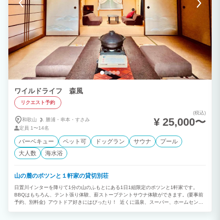
ワイルドライフ 森風
リクエスト予約
(税込)
¥ 25,000〜
和歌山
勝浦・
串本・
すさみ
定員
1〜14名
バーベキュー
ペット可
ドッグラン
サウナ
プール
大人数
海水浴
山の麓のポツンと１軒家の貸切別荘
日置川インターを降りて1分の山のふもとにある1日1組限定のポツンと1軒家です。
BBQはもちろん、テント張り体験、薪ストーブテントサウナ体験ができます。(要事前
予約、別料金) アウトドア好きにはぴったり！ 近くに温泉、スーパー、ホームセンタ
ーがあり大変便利です。 山、川、海の遊びが満喫できます。 テント泊を含めると14
名（テント4名）までの宿泊が可能です。 グループ、家族で貸切グランピングライフを