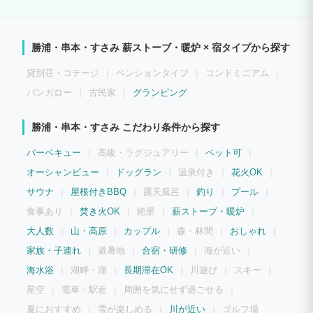
お楽しみください。
勝浦・串本・すさみ 薪ストーブ・暖炉 × 宿タイプから探す
貸別荘・コテージ
ペンションタイプ
コンドミニアム
バンガロー
古民家
グランピング
勝浦・串本・すさみ こだわり条件から探す
バーベキュー
高級・ラグジュアリー
ペット可
オーシャンビュー
ドッグラン
温泉付き
花火OK
サウナ
屋根付きBBQ
露天風呂
釣り
プール
食事あり
焚き火OK
絶景
薪ストーブ・暖炉
大人数
山・高原
カップル
森・林間
おしゃれ
家族・子連れ
避暑地
合宿・研修
海が近い
海水浴
湖畔・湖
長期滞在OK
川遊び
スキー
星空
電車・駅近
周囲を気にせず過ごせる
夏におすすめ
雪が楽しめる
川が近い
ゴルフ場