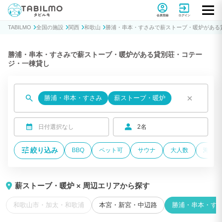
貸別荘コテージ・一棟貸し宿泊予約サイトTABILMO(タビルモ)
会員登録
ログイン
TABILMO
全国の施設
関西
和歌山
勝浦・串本・すさみで薪ストーブ・暖炉がある
勝浦・串本・すさみで薪ストーブ・暖炉がある貸別荘・コテー
ジ・一棟貸し
×
勝浦・串本・すさみ
薪ストーブ・暖炉
日付選択なし
2名
絞り込み
BBQ
ペット可
サウナ
大人数
海が近
薪ストーブ・暖炉 × 周辺エリアから探す
和歌山市・加太・和歌浦
本宮・新宮・中辺路
勝浦・串本・す