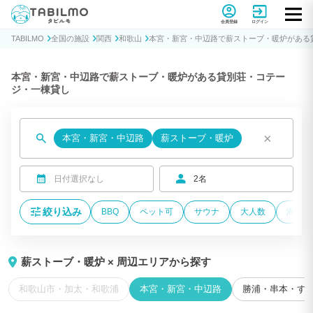
貸別荘コテージ・一棟貸し宿泊予約サイトTABILMO(タビルモ)
会員登録
ログイン
TABILMO
全国の施設
関西
和歌山
本宮・新宮・中辺路で薪ストーブ・暖炉がある
本宮・新宮・中辺路で薪ストーブ・暖炉がある貸別荘・コテー
ジ・一棟貸し
×
本宮・新宮・中辺路
薪ストーブ・暖炉
日付選択なし
2名
絞り込み
BBQ
ペット可
サウナ
大人数
海が近
薪ストーブ・暖炉 × 周辺エリアから探す
和歌山市・加太・和歌浦
本宮・新宮・中辺路
勝浦・串本・す