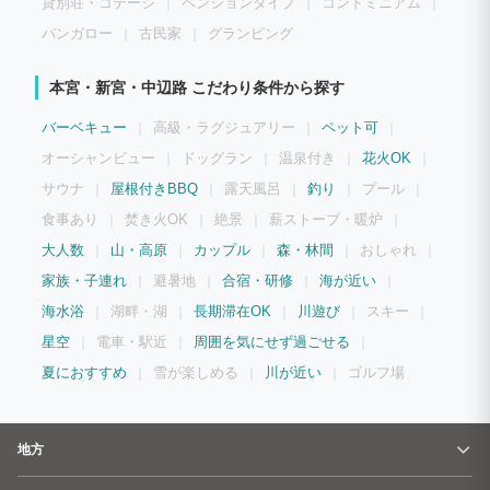
貸別荘・コテージ
ペンションタイプ
コンドミニアム
バンガロー
古民家
グランピング
本宮・新宮・中辺路 こだわり条件から探す
バーベキュー
高級・ラグジュアリー
ペット可
オーシャンビュー
ドッグラン
温泉付き
花火OK
サウナ
屋根付きBBQ
露天風呂
釣り
プール
食事あり
焚き火OK
絶景
薪ストーブ・暖炉
大人数
山・高原
カップル
森・林間
おしゃれ
家族・子連れ
避暑地
合宿・研修
海が近い
海水浴
湖畔・湖
長期滞在OK
川遊び
スキー
星空
電車・駅近
周囲を気にせず過ごせる
夏におすすめ
雪が楽しめる
川が近い
ゴルフ場
地方