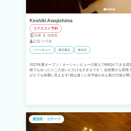
Keshiki Awajishima
リクエスト予約
兵庫
淡路島
定員
1〜5名
バーベキュー
露天風呂
海水浴
2023年夏オープン！オーシャンビューの屋上でBBQができる貸
様でもゆったりご入浴いただける大きさです！ 自然豊かな環境
がとても綺麗に見えます! 朝は遠くに水平線がみえ船の汽笛が聞
おります。
貸別荘・コテージ