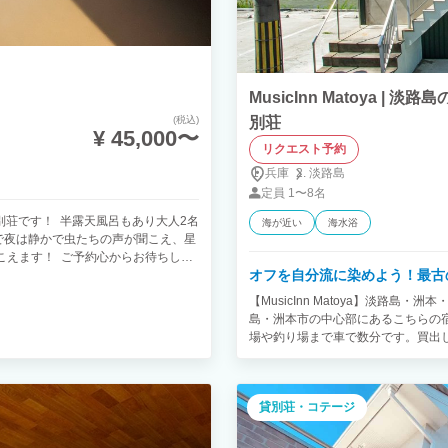
MusicInn Matoya
(税込)
別荘
¥ 45,000〜
リクエスト予約
兵庫
淡路島
定員
1〜8名
別荘です！ 半露天風呂もあり大人2名
海が近い
海水浴
で夜は静かで虫たちの声が聞こえ、星
こえます！ ご予約心からお待ちして
オフを自分流に染めよう！最古
【MusicInn Matoya】淡路
島・洲本市の中心部にあるこちらの
場や釣り場まで車で数分です。買出し
ラ（一棟貸し/貸別荘）でございます
貸別荘・コテージ