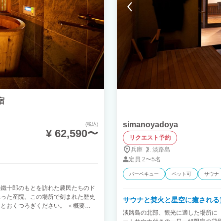
宿
simanoyadoya
(税込)
¥ 62,590〜
リクエスト予約
兵庫
淡路島
定員
2〜5名
バーベキュー
ペット可
サウナ
に鐵十郎のもとを訪れた農民たちのド
添った産院。この場所で刻まれた歴史
サウナと焚火と星空に癒される
とおくつろぎください。 ＜概要
淡路島の北部、観光に適した場所に「s
ッドルーム8畳、リビング8畳、浴