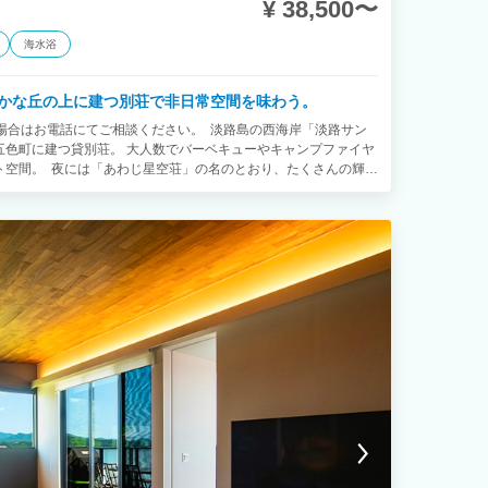
¥ 38,500〜
海水浴
かな丘の上に建つ別荘で非日常空間を味わう。
場合はお電話にてご相談ください。 淡路島の西海岸「淡路サン
五色町に建つ貸別荘。 大人数でバーベキューやキャンプファイヤ
ト空間。 夜には「あわじ星空荘」の名のとおり、たくさんの輝く
る時間。 都会の喧騒から離れ、静かで自然豊かな淡路島を体感し
大切な時間をお過ごしいただくのにぴったりな広々とした一軒家。
を張ってのアウトドアも楽しめます。 室内の家具は、シンプル
ます。ピアノ、望遠鏡などのご用意もあり、非日常を満喫できる
■ LDK（21.7畳）、洋室（14.5畳、9.7畳）、和室（9.7
根付きBBQスペース、ウッドデッキ ■キッチン■ IHコンロ、
スター、電気ケトル、食器一式（皿、茶碗、コップ、グラス、ワ
抜き缶切り、箸スプーンフォーク等）、調理器具（鍋、フライパ
まな板、おたま、フライ返し、しゃもじ、菜箸、トング等）、キ
塩、砂糖、醤油、塩コショウ、油）、ゴミ袋 ■リビング■ 60イ
視聴可） ■寝室■ 洋室A：シングルベッド 4台 洋室B：セミダブルベッ
浴室・洗面■ 洗濯機、洗剤、バスタオル、フェイスタオル、ドライ
ンス、ボディーソープ、メイク落とし、化粧水、乳液、綿棒、使
6名まで3,300円（税込）※コンロ1台、炭6kg 7名以上5,500円
（Coleman、30×45cm）、網、炭、着火剤、ライター、軍手、
ンタンスタンド、テーブル、チェア、ガスバーナー、うちわ、消