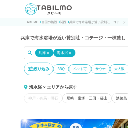
貸別荘コテージ・一棟貸し宿泊予約サイトTABILMO(タビ
TABILMO
全国の施設
関西
兵庫で海水浴場が近い貸別荘・コテージ
兵庫で海水浴場が近い貸別荘・コテージ・一棟貸し
兵庫
×
海水浴
×
絞り込み
BBQ
ペット可
サウナ
大人数
海水浴 × エリアから探す
神戸・有馬・明石
尼崎・宝塚・三田・篠山
淡路島