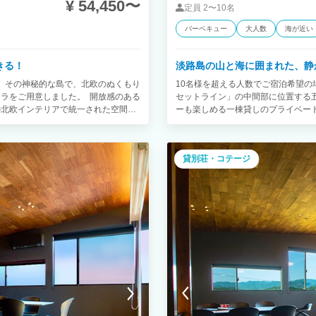
¥ 54,450〜
定員
2〜10名
バーベキュー
大人数
海が近い
きる！
淡路島の山と海に囲まれた、静
、淡路島。その神秘的な島で、北欧のぬくもり
10名様を超える人数でご宿泊希望の
ラをご用意しました。 開放感のある
セットライン」の中間部に位置する
の北欧インテリアで統一された空間
ーも楽しめる一棟貸しのプライベー
とした時間を満喫できます。 ドッグ
星たちを眺めながらゆっくりと流れ
とした敷地内を自由に走り回り、思い
てください。 ご家族、ご友人との
ライベート空間は、宿泊者同士のプラ
ウッドデッキやお庭でBBQ、テント
貸別荘・コテージ
しております。ハイクラスのホテルで
で落ち着いたデザインを厳選してい
置。上質な寝心地で、心身ともにリ
ロングステイにもおすすめです。 ■間取り
過ごしください。
畳）、浴室、トイレ2箇所、洗面所、屋
冷蔵庫、電子レンジ、炊飯器、トー
イングラス、ワインオープナー、栓
ン、やかん、ザル、ボウル、包丁、
ッチン用具（ダスター等）、調味料（
ンチTV（NETFLIX,YOUTUBE
ド 2台 和室：シングル布団4組 ■
ヤー、アメニティ（シャンプー、リ
い捨て歯ブラシ） ■BBQ器材セット■ 
（税込）※コンロ2台、炭9kg コンロ
トング、ランタン、電気コード、ラ