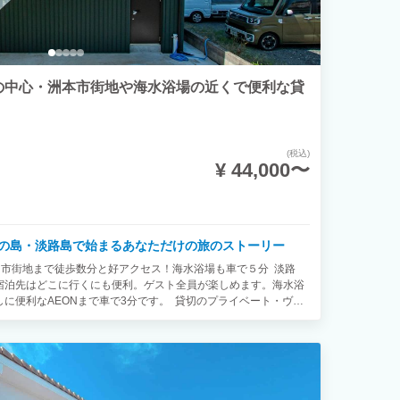
 | 淡路島の中心・洲本市街地や海水浴場の近くで便利な貸
(税込)
¥ 44,000〜
の島・淡路島で始まるあなただけの旅のストーリー
島・洲本・市街地まで徒歩数分と好アクセス！海水浴場も車で５分 淡路
宿泊先はどこに行くにも便利。ゲスト全員が楽しめます。海水浴
に便利なAEONまで車で3分です。 貸切のプライベート・ヴィ
。 ご家族やご友人と素敵な時間をお過ごしくださいませ。