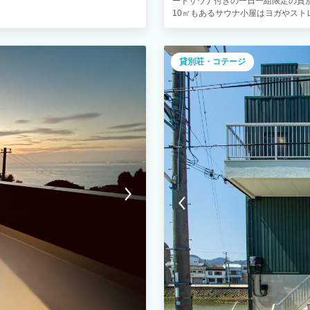
ートサウナ付きの一日一組限定の貸
泊協会（JAPA）加入施設 外国人旅
10㎡もあるサウナ小屋はヨガやス
内のテナント＞ ・アロママッサー
けます。 サウナやウッドデッキか
見える景色はまるで絵画のように美
としては珍しいチラー完備の水風呂
貸別荘・コテージ
火を眺める・・なんて贅沢な時間を 
や調理家電・生活家電も一式ご用意
ん）快適にお過ごしいただけます。 
動画やカラオケを高画質・高音質で
には珍しいカラオケもお楽しみ頂け
かしい雰囲気が安心感を与えてくれ
ンサイズなのでゆっくりとお休み頂