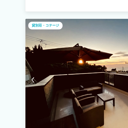
室、トイレ） ・８名様まで宿泊可能 ・シングルベッド×2 日本民
行者向け手配荷物配送サービス『手ぶらくん』登録施設 ＜敷地
ジ ・足つぼマッサージ ・オーガニックパン ひと粒
貸別荘・コテージ