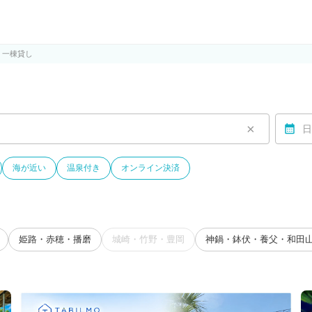
ルモ)
・一棟貸し
×
日
海が近い
温泉付き
オンライン決済
姫路・赤穂・播磨
城崎・竹野・豊岡
神鍋・鉢伏・養父・和田