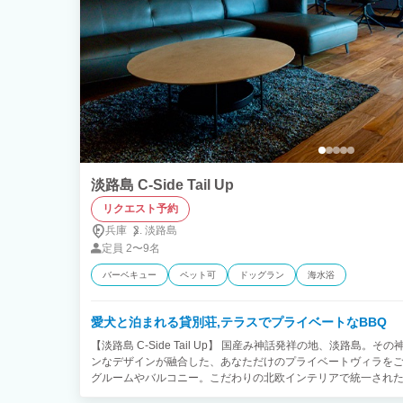
淡路島 C-Side Tail Up
リクエスト予約
兵庫
淡路島
定員
2〜9名
バーベキュー
ペット可
ドッグラン
海水浴
愛犬と泊まれる貸別荘,テラスでプライベートなBBQ
【淡路島 C-Side Tail Up】 国産み神話発祥の地、淡路島
ンなデザインが融合した、あなただけのプライベートヴィラをご
グルームやバルコニー。こだわりの北欧インテリアで統一され
ッグヤード。ヴィラに一歩踏み入れたその瞬間から、そのグレー