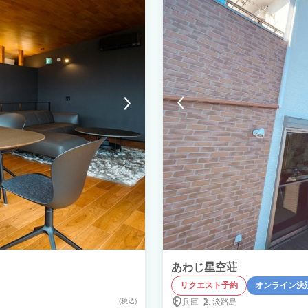
あわじ星空荘
リクエスト予約
オンライン決
(税込)
兵庫
淡路島