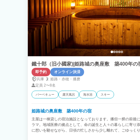
鐵十郎（旧小國家)|姫路城の奥座敷 築400年の
即予約
オンライン決済
兵庫
姫路・
赤穂・
播磨
定員
2〜8名
バーベキュー
露天風呂
海水浴
スキー
姫路城の奥座敷 築400年の宿
主屋は一棟貸しの宿泊施設となっております。播但一揆の前後
ラマ。地域医療の拠点として、命の誕生と人々の暮らしに寄り
に想いを馳せながら、日頃の忙しさから少し離れて、ごゆっくり
＞ ・一棟貸し（玄関ホール8畳、和室8畳、6畳、 ベ