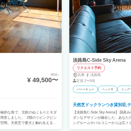
火用バケツ等 ※レンタルご希望の場
お願いします。）
淡路島C-Side Sky Arena
リクエスト予約
(税込)
兵庫
淡路島
¥ 49,500〜
定員
2〜9名
バーベキュー
ペット可
ドッグ
天然芝ドックランつき貸別荘,
。その神秘的な島で、北欧のぬくもりとモダ
【淡路島C-Side Sky Aren
用意しました。 2階のリビングビン
ダンなデザインが融合した、あなた
た空間。天然芝で愛犬と触れ合えるド
ングルームやバルコニーからは広々
ド感をご堪能いただけます。 非日常
で、大切な人とゆっくりと過ごす贅