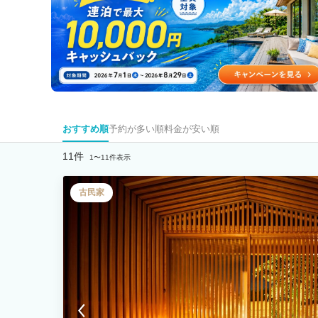
おすすめ順
予約が多い順
料金が安い順
11件
1〜11件表示
古民家