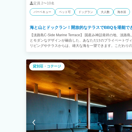
定員
2〜10名
バーベキュー
ペット可
ドッグラン
大人数
海水浴
海と山とドックラン！開放的なテラスでBBQを堪能で
【淡路島C-Side Marine Terrace】 国産み神話発祥の地
とモダンなデザインが融合した、あなただけのプライベートヴィ
リビングやテラスからは、雄大な海を一望できます。こだわり
で、大切な人とゆっくりと過ごす贅沢な時間や、家族とのんびり
ヤード付きなので、愛犬と一緒に安心して滞在できます。広々
出に残るひとときを。 非日常でありながら不思議と落ち着くプ
貸別荘・コテージ
イバシーをしっかり確保するため、寝室3室+和室1室をご用意
採用されている「シモンズ」のベッドを寝室各部屋に2台づつ設
フレッシュできます。 いつもと違う環境の中で優雅な時間をお