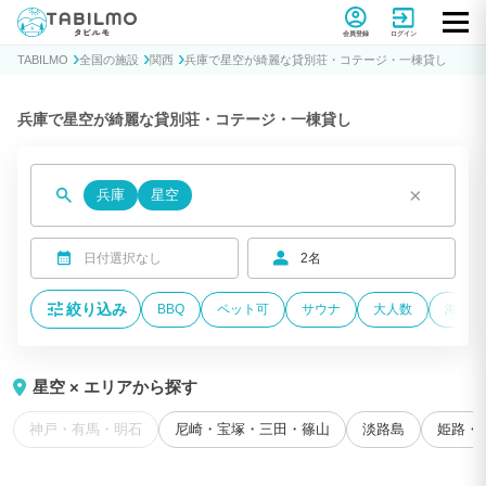
貸別荘コテージ・一棟貸し宿泊予約サイトTABILMO(タビルモ)
会員登録
ログイン
TABILMO
全国の施設
関西
兵庫で星空が綺麗な貸別荘・コテージ・一棟貸し
兵庫で星空が綺麗な貸別荘・コテージ・一棟貸し
×
兵庫
星空
日付選択なし
2名
絞り込み
BBQ
ペット可
サウナ
大人数
海が近
星空 × エリアから探す
神戸・有馬・明石
尼崎・宝塚・三田・篠山
淡路島
姫路・