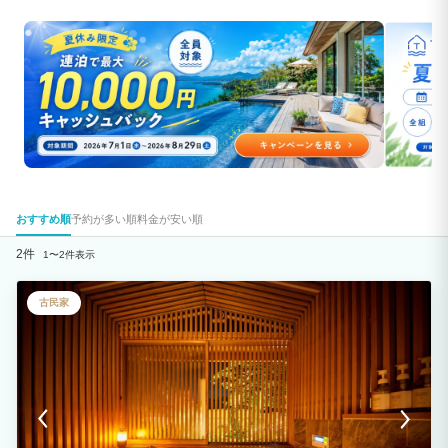
おすすめ順
予約が多い順
料金が安い順
2件
1〜2件表示
古民家