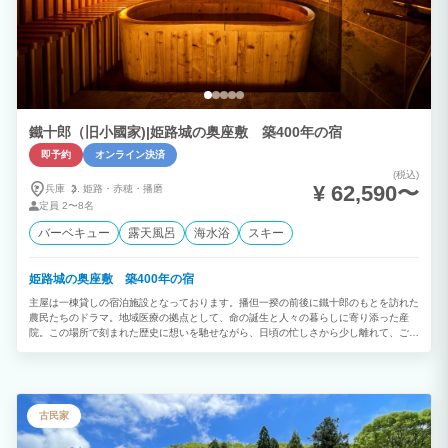
鐵十郎（旧小國家)|姫路城の奥座敷 築400年の宿
即予約
オンライン決済
(税込)
¥ 62,590〜
兵庫
姫路・
赤穂・
播磨
定員
2〜8名
バーベキュー
露天風呂
海水浴
スキー
姫路城の奥座敷 築400年の宿
主屋は一棟貸しの宿泊施設となっております。播但一揆の前後に鐵十郎のもとを訪れた
農民たちのドラマ。地域医療の拠点として、命の誕生と人々の暮らしに寄り添った産
院。この場所で刻まれた歴史に想いを馳せながら、日頃の忙しさから少し離れて、ごゆ
っくりとおくつろぎください。 ＜概要＞ ・一棟貸し（玄関ホール8
畳、和室8畳、6畳、 ベッドルーム8畳、リビング8畳、浴室、トイレ） ・８名様まで宿
泊可能 ・シングルベッド×2 日本民泊協会（JAPA）加入施設 外国人旅行者向け手配荷
物配送サービス『手ぶらくん』登録施設 ＜敷地内のテナント＞ ・アロママッサージ
・足つぼマッサージ ・オーガニックパン ひと粒
古民家