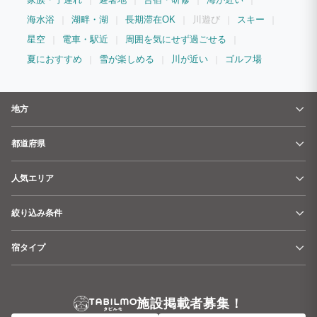
チェックイン・チェックアウトは施設にて行います。 管理棟よりスタッフが参ります
ので宜しくお願い致します。 □BBQや焚き火など屋外ご利用時間は23時までとなりま
海水浴
湖畔・湖
長期滞在OK
川遊び
スキー
す。 □騒音に関して 近隣に人が生活しておりますので大声での宴会や大音量での音楽
星空
電車・駅近
周囲を気にせず過ごせる
など大きな音がでる行為はお控えください。 □居住敷地内に宿泊施設があり、人の出入
りがございます、ご迷惑お掛けする事もあるかと思いますが、何卒ご理解ご了承宜しく
夏におすすめ
雪が楽しめる
川が近い
ゴルフ場
お願い致します。（スタッフ対応は20:30まで） ご到着前にご不明な点や、ご質問が
あれば、お⁠気⁠軽⁠にご⁠連⁠絡く⁠だ⁠さいませ。
地方
都道府県
人気エリア
絞り込み条件
宿タイプ
施設掲載者募集！