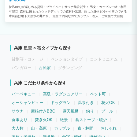
持込BBQが楽しめる貸切・プライベートサウナ施設誕生！ 男女・カップル一緒に利用
可能◎ 森林に囲まれたウッドデッキでの森林外気浴、熱した身体を冷やす事のできる
水風呂は地下天然水の井戸水。 完全予約制なのでカップル・友人・ご家族で大自然で
極上の「ととのう体験をご堪能下さい。 お子さまから大人まで自由に楽しめる空間と
なっており、プライベート施設ならではの非日常体験をお楽しみください。 アーリー
チェックインについて 15時チェックインの場合、別途大人1人2,500円追加・小中学生
1,000円追加（現地払い）5歳以下無料 レイトチェックアウトについて 14時チェック
アウトの場合、別途大人1人2,500円追加・小中学生1,000円追加（現地払い）5歳以下
無料 ご希望の場合事前に問い合わせお願い致します。メッセージにてお返事致します
兵庫 星空 × 宿タイプから探す
(日帰り予約が入っている場合ご希望に添えない場合も御座いますのでご了承願います)
【サウナのご利用】 男女・カップル一緒にサウナ利用可能。 刺青・タトゥー利用可
能。 ととのいながら喫煙可能。 水着着用必須。 サウナ利用時間：夜20:30まで翌日
貸別荘・コテージ
ペンションタイプ
コンドミニアム
9:00から ■北欧フィンランド式バレルサウナ 設定温度100℃、アロマ水を入れたセル
フロウリュウ ゆったりお過ごし頂くのは大人4人程度までのご利用がお勧めです。 最
バンガロー
古民家
グランピング
大6名収容 順番に入って頂ければ大人数でも楽しめます。 ※水着着用必須 ■屋外BBQ
エリア 冷蔵庫・BBQコンロ・電子レンジ・炊飯器・トースターは無料貸出 調味料（ほ
りにし・マキシマム・塩コショウ・一味・塩・胡椒）紙皿・トング・コップ類など全て
兵庫 こだわり条件から探す
無料！ 炭の火起こしやBBQ準備もさせて頂きます。 炭代金（網含む）宿泊
時1000円 室内キッチンスペース有 屋根付きウッドデッキで持込頂いたお食事やお飲み
バーベキュー
高級・ラグジュアリー
ペット可
物をご自由にお楽しみ下さい。(雨でも濡れません) ■森林外気浴エリア 鳥のさえずり
や虫の鳴き声を聞きながらととえます Bluetoothスピーカー有 インフィニティチェ
オーシャンビュー
ドッグラン
温泉付き
花火OK
ア、フルフラットベット、ハンモックなど 大型テラス下で雨でも快適に過ごせます ■
露天風呂 外気浴の後に冷めた身体を温めて下さい。冬場でも快適に過ごせます。 ■温
サウナ
屋根付きBBQ
露天風呂
釣り
プール
水シャワー サウナ後の掛湯などに シャンプー・トリートメント・ボディーソープ・洗
顔完備 ■地下天然水風呂 水風呂は地下天然水の井戸水、水温15℃前後 チラー（水冷却
食事あり
焚き火OK
絶景
薪ストーブ・暖炉
装置）導入しており、水温が保たれております ■キッズエリア ブランコ,すべり台,鉄
棒,トランポリンなど目の前でお子様を遊ばせれるので安心です。 季節のよってトン
大人数
山・高原
カップル
森・林間
おしゃれ
ボ・蝶々・カエルなど様々な生き物も見られます。 アメニティ：使い捨て歯ブラシ・
フェイスタオル・ドライヤー・シャンプー類・化粧水・乳液・洗顔・クレンジングなど
家族・子連れ
避暑地
合宿・研修
海が近い