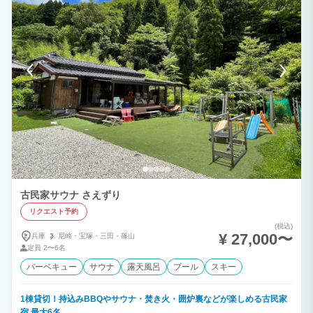
古民家サウナ さえずり
リクエスト予約
(税込)
¥ 27,000〜
兵庫
尼崎・
宝塚・
三田・
篠山
定員
2〜6名
バーベキュー
サウナ
露天風呂
プール
スキー
1棟貸切！持込みBBQやサウナ・焚き火・囲炉裏などが楽しめる古民家
宿 最大6名