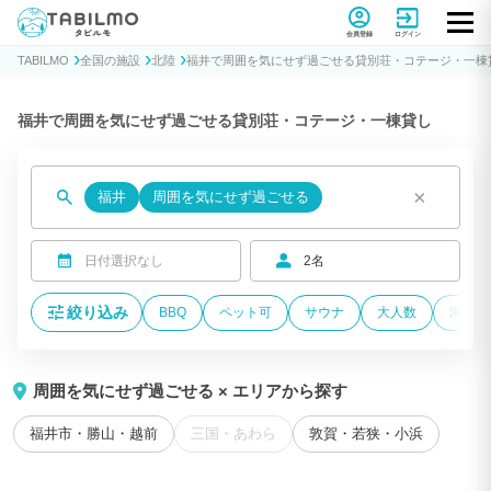
貸別荘コテージ・一棟貸し宿泊予約サイトTABILMO(タビルモ)
会員登録
ログイン
TABILMO
全国の施設
北陸
福井で周囲を気にせず過ごせる貸別荘・コテージ・一棟
福井で周囲を気にせず過ごせる貸別荘・コテージ・一棟貸し
×
福井
周囲を気にせず過ごせる
日付選択なし
2名
絞り込み
BBQ
ペット可
サウナ
大人数
海が近
周囲を気にせず過ごせる × エリアから探す
福井市・勝山・越前
三国・あわら
敦賀・若狭・小浜