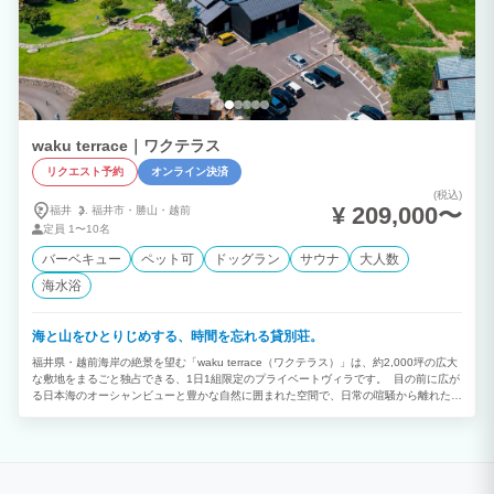
waku terrace｜ワクテラス
リクエスト予約
オンライン決済
(税込)
¥ 209,000〜
福井
福井市・
勝山・
越前
定員
1〜10名
バーベキュー
ペット可
ドッグラン
サウナ
大人数
海水浴
海と山をひとりじめする、時間を忘れる貸別荘。
福井県・越前海岸の絶景を望む「waku terrace（ワクテラス）」は、約2,000坪の広大
な敷地をまるごと独占できる、1日1組限定のプライベートヴィラです。 目の前に広が
る日本海のオーシャンビューと豊かな自然に囲まれた空間で、日常の喧騒から離れた特
別な時間をお過ごしいただけます。館内には、大勢で料理を楽しめるアイランドキッチ
ンや、薪ストーブを設えた開放的なラウンジを完備。ReFaの美容家電やバルミューダ
などの最新機器も揃え、ワンランク上の快適な滞在をサポートします。 また、海を眺
めながらセルフロウリュを楽しめる本格プライベートサウナや、愛犬と気兼ねなく走り
回れる広大な天然芝のドッグラン、潮風を感じながら楽しむ屋外BBQデッキなど、非