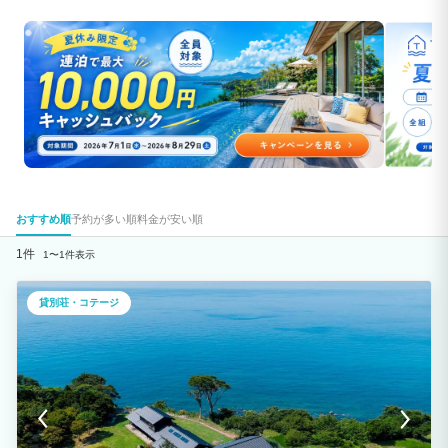
おすすめ順
予約が多い順
料金が安い順
1件
1〜1件表示
貸別荘・コテージ