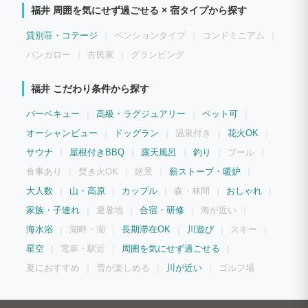
日常を満喫できる設備が充実しているのが最大の魅力です。 ご家族やご友人とのグル
福井 周囲を気にせず過ごせる × 宿タイプから探す
ープ旅行はもちろん、企業様のワーケーションや合宿、愛犬との特別なリトリート体
験、ウエディングなど、お客様のスタイルに合わせて自由にご利用いただける極上のプ
ライベート空間となっております。
貸別荘・コテージ
ペンションタイプ
コンドミニアム
バンガロー
古民家
グランピング
福井 こだわり条件から探す
バーベキュー
高級・ラグジュアリー
ペット可
オーシャンビュー
ドッグラン
温泉付き
花火OK
サウナ
屋根付きBBQ
露天風呂
釣り
プール
食事あり
焚き火OK
絶景
薪ストーブ・暖炉
大人数
山・高原
カップル
森・林間
おしゃれ
家族・子連れ
避暑地
合宿・研修
海が近い
海水浴
湖畔・湖
長期滞在OK
川遊び
スキー
星空
電車・駅近
周囲を気にせず過ごせる
夏におすすめ
雪が楽しめる
川が近い
ゴルフ場