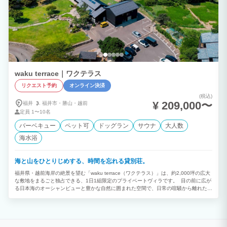
waku terrace｜ワクテラス
リクエスト予約
オンライン決済
(税込)
¥ 209,000〜
福井
福井市・
勝山・
越前
定員
1〜10名
バーベキュー
ペット可
ドッグラン
サウナ
大人数
海水浴
海と山をひとりじめする、時間を忘れる貸別荘。
福井県・越前海岸の絶景を望む「waku terrace（ワクテラス）」は、約2,000坪の広大
な敷地をまるごと独占できる、1日1組限定のプライベートヴィラです。 目の前に広が
る日本海のオーシャンビューと豊かな自然に囲まれた空間で、日常の喧騒から離れた特
別な時間をお過ごしいただけます。館内には、大勢で料理を楽しめるアイランドキッチ
ンや、薪ストーブを設えた開放的なラウンジを完備。ReFaの美容家電やバルミューダ
などの最新機器も揃え、ワンランク上の快適な滞在をサポートします。 また、海を眺
めながらセルフロウリュを楽しめる本格プライベートサウナや、愛犬と気兼ねなく走り
回れる広大な天然芝のドッグラン、潮風を感じながら楽しむ屋外BBQデッキなど、非