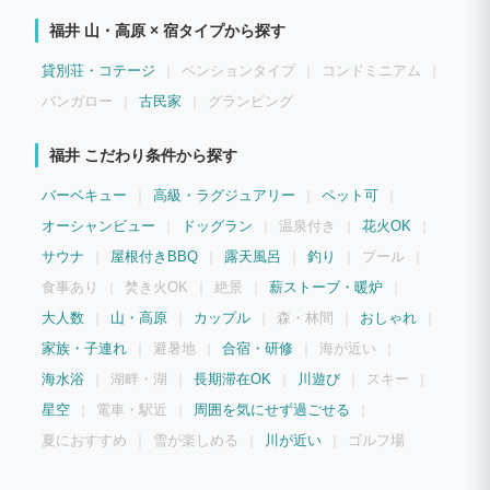
日常を満喫できる設備が充実しているのが最大の魅力です。 ご家族やご友人とのグル
福井 山・高原 × 宿タイプから探す
ープ旅行はもちろん、企業様のワーケーションや合宿、愛犬との特別なリトリート体
験、ウエディングなど、お客様のスタイルに合わせて自由にご利用いただける極上のプ
ライベート空間となっております。
貸別荘・コテージ
ペンションタイプ
コンドミニアム
バンガロー
古民家
グランピング
福井 こだわり条件から探す
バーベキュー
高級・ラグジュアリー
ペット可
オーシャンビュー
ドッグラン
温泉付き
花火OK
サウナ
屋根付きBBQ
露天風呂
釣り
プール
食事あり
焚き火OK
絶景
薪ストーブ・暖炉
大人数
山・高原
カップル
森・林間
おしゃれ
家族・子連れ
避暑地
合宿・研修
海が近い
海水浴
湖畔・湖
長期滞在OK
川遊び
スキー
星空
電車・駅近
周囲を気にせず過ごせる
夏におすすめ
雪が楽しめる
川が近い
ゴルフ場