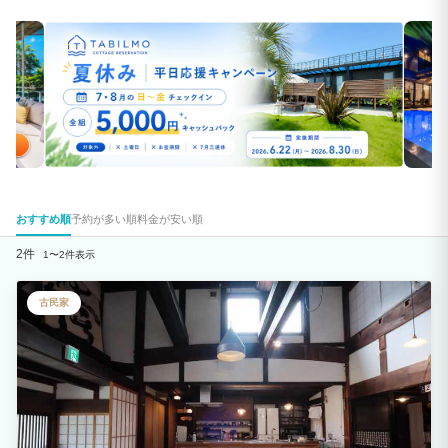
おすすめ順
予約が多い順
料金が安い順
2件
1〜2件表示
古民家