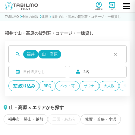
貸別荘コテージ・一棟貸し宿泊予約サイトTABILMO(タビルモ)
会員登録
ログイン
TABILMO
全国の施設
北陸
福井で山・高原の貸別荘・コテージ・一棟貸し
福井で山・高原の貸別荘・コテージ・一棟貸し
×
福井
山・高原
日付選択なし
2名
絞り込み
BBQ
ペット可
サウナ
大人数
海が近
山・高原 × エリアから探す
福井市・勝山・越前
三国・あわら
敦賀・若狭・小浜