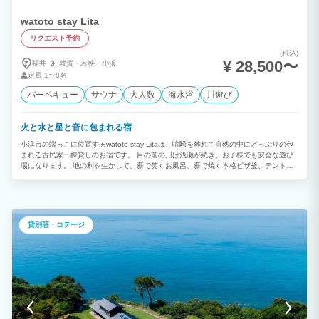
watoto stay Lita
リクエスト予約
(税込)
¥ 28,500〜
福井
敦賀・
若狭・
小浜
定員
1〜8名
バーベキュー
サウナ
大人数
海水浴
川遊び
火と水と星と音に包まれる宿
小浜市の端っこに位置するwatoto stay Litaは、喧騒を離れて自然の中にどっぷりの包
まれる古民家一棟貸しのお宿です。 目の前の川は浅瀬が続き、お子様でも安全な遊び
場になります。 地の利を生かして、薪で焚くお風呂、薪で焼く本格ピザ釜、テントサ
ウナ、グランドピアノやドラムが揃う音楽室で合宿もライブも可能。 特にミュージシ
ャンの方のライブ会場兼宿泊施設的な使い方にはぴったりです。 まわりは人通りがな
いので、プライベート感満載で、ご家族で音を気にせず過ごせます。
貸別荘・コテージ