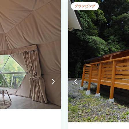
犬(20kg〜)：1,500円 ※わん
グランピング
団でお休みいただくことも可能です