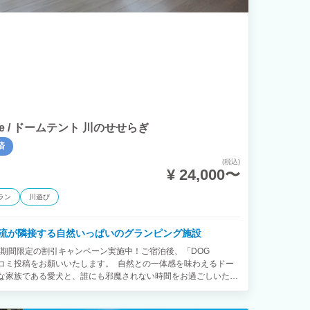
llage / ドームテント 川のせせらぎ
済
(税込)
¥ 24,000〜
ラン
川遊び
流が隣接する自然いっぱいのグランピング施設
！ 期間限定の割引キャンペーン実施中！ご宿泊後、「DOG
Google口コミ投稿をお願いいたします。 自然との一体感を味わえるドー
切な家族である愛犬と、誰にも邪魔されない時間をお過ごしいただ
スト時、オプションよりお申し込みください。 ⚫︎朝食：1,000
000円 ⚫︎わんちゃん利用料 - 小・中型犬(〜20kg)：1,000円 - 大型