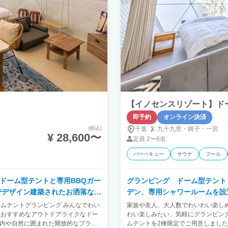
【イノセンスリゾート】ド
即予約
オンライン決済
(税込)
千葉
九十九里・
銚子・
一宮
¥ 28,600〜
定員
2〜6名
バーベキュー
サウナ
プール
ドーム型テントと専用BBQガー
グランピング ドーム型テント
でデザイン建築されたお洒落なお
デン、専用シャワールームを設
部屋です。
ムテントグランピング みんなでわい
家族や友人、大人数でわいわい楽し
におすすめなアウトドアライクなドー
わい楽しみたい、気軽にグランピン
室内や自然に囲まれた開放的なプライ
ムテントを2棟限定でご用意しました