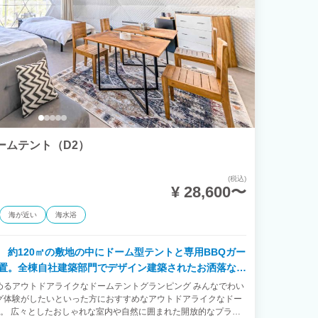
ームテント（D2）
(税込)
¥ 28,600〜
海が近い
海水浴
 約120㎡の敷地の中にドーム型テントと専用BBQガー
置。全棟自社建築部門でデザイン建築されたお洒落なお
めるアウトドアライクなドームテントグランピング みんなでわい
グ体験がしたいといった方におすすめなアウトドアライクなドー
。 広々としたおしゃれな室内や自然に囲まれた開放的なプライ