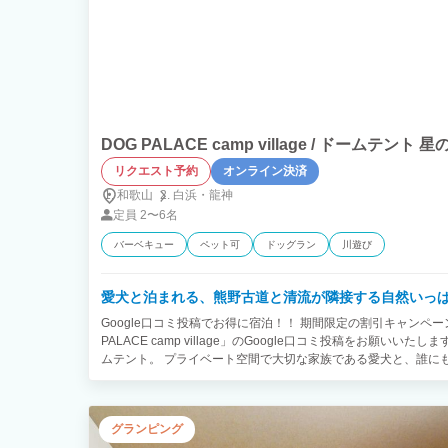
DOG PALACE camp village / ドームテント
リクエスト予約
オンライン決済
和歌山
白浜・
龍神
定員
2〜6名
バーベキュー
ペット可
ドッグラン
川遊び
愛犬と泊まれる、熊野古道と清流が隣接する自然いっ
Google口コミ投稿でお得に宿泊！！ 期間限定の割引キャンペ
PALACE camp village」のGoogle口コミ投稿をお願い
ムテント。 プライベート空間で大切な家族である愛犬と、誰に
けます。 【オプション】※予約リクエスト時、オプションよりお申し
円 ⚫︎夕食：4,000円 ⚫︎夕食&朝食：5,000円 ⚫︎わんちゃん利用料 - 
犬(20kg〜)：1,500円 ※わんちゃんと一緒にテラスかBBQ
グランピング
団でお休みいただくことも可能です。