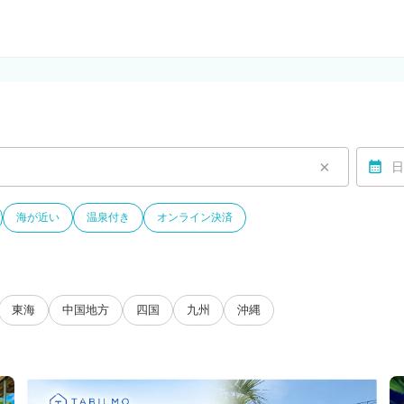
ルモ)
×
日
海が近い
温泉付き
オンライン決済
東海
中国地方
四国
九州
沖縄