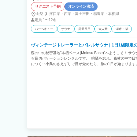
リクエスト予約
オンライン決済
山梨
河口湖・
西湖・
富士吉田・
精進湖・
本栖湖
定員
1〜12名
バーベキュー
サウナ
露天風呂
大人数
湖畔・湖
ヴィンテージトレーラーとバレルサウナ |
森の中の秘密基地”本栖ベース(Motosu Base)”へようこそ！
る貸切バケーションレンタルです。 喧騒を忘れ、森林の中で日
につく‥小鳥のさえずりで目が覚めたら、旅の1日が始まります。
ーは、航空機のエグゼクティブメーカーであったSPARTAN社
を考えて木を基調としたアメリカヴィンテージスタイルにフル
頂けます。 サウナで整った後は、広々としたアウトドアリビン
家族や仲間とBBQを楽しみましょう。 富士五湖の中でも特に透
験も◎ゆっくりと流れる非日常の時間をお過ごしください。 本
トな空間をお楽しみいただくため、隔離された別荘地内にござ
ナビでは表示されない場所にあります。 隠れ家への道中もお楽
アクセスの詳細をお教えしております。 ◆料金 一室料金です。
合、+1,500円/1名 ◆定員 トレーラーハウス：6名 テント持
名を含む） ※テントは2張までです。 ◆部屋・設備 貸切りな
す。 倉庫内のみ立入不可となっております。