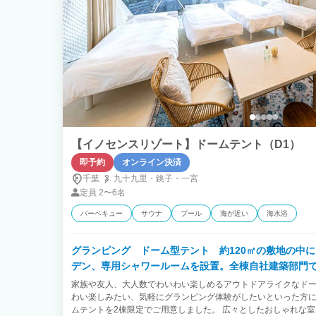
【イノセンスリゾート】ドームテント（D1）
即予約
オンライン決済
千葉
九十九里・
銚子・
一宮
定員
2〜6名
バーベキュー
サウナ
プール
海が近い
海水浴
グランピング ドーム型テント 約120㎡の敷地の中に
デン、専用シャワールームを設置。全棟自社建築部門
部屋です。
家族や友人、大人数でわいわい楽しめるアウトドアライクなドー
わい楽しみたい、気軽にグランピング体験がしたいといった方
ムテントを2棟限定でご用意しました。 広々としたおしゃれな