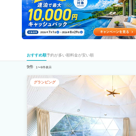
おすすめ順
予約が多い順
料金が安い順
9件
1〜9件表示
グランピング