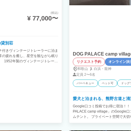
(税込)
¥ 77,000〜
 1日1組限定の貸別荘
 サウナ付きヴィンテージトレーラーに泊ま
DOG PALACE camp vi
常の疲れを癒し、星空を観ながら眠り
 1952年製のヴィンテージトレーラ
リクエスト予約
オンライン決
のスパルタネット。 室内は森との調和
和歌山
白浜・
龍神
リストアされており、快適にお過ごし
定員
2〜6名
グで淹れたての珈琲やワインを飲み、
明度の高い本栖湖でSUPやカヌーの体
バーベキュー
ペット可
ドッグ
栖ベースは、ご宿泊者様にプライベー
います。あえて大きな看板は設置せず
しみいただけるよう、ご予約者にのみ
愛犬と泊まれる、熊野古道と清
6名までは同額です。 6名を超えた場
Google口コミ投稿でお得に宿泊！
込の場合：12名（トレーラーハウス内の6
PALACE camp village」の
ので、すべてのエリアをご利用できま
ムテント。 プライベート空間で大
けます。 【オプション】※予約リクエ
円 ⚫︎夕食：4,000円 ⚫︎夕食&朝食：5,