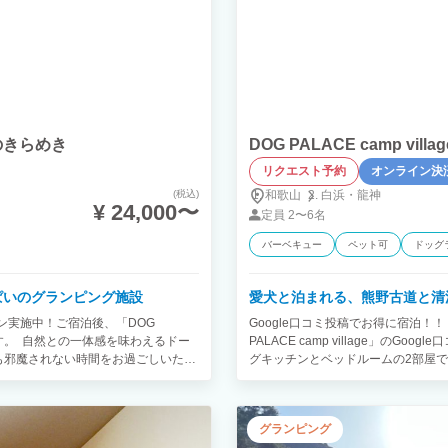
 星のきらめき
DOG PALACE camp vil
リクエスト予約
オンライン決
(税込)
和歌山
白浜・
龍神
¥ 24,000〜
定員
2〜6名
バーベキュー
ペット可
ドッグ
ぱいのグランピング施設
愛犬と泊まれる、熊野古道と清
ーン実施中！ご宿泊後、「DOG
Google口コミ投稿でお得に宿泊！
いたします。 自然との一体感を味わえるドー
PALACE camp village」の
も邪魔されない時間をお過ごしいただ
グキッチンとベッドルームの2部屋で
込みください。 ⚫︎朝食：1,000
ゆくまでリラックスできるよう設計
小・中型犬(〜20kg)：1,000円 - 大型
ン】※予約リクエスト時、オプションよりお
ハウスでお食事が可能です。 ※一緒のお布
夕食&朝食：5,000円 ⚫︎わんちゃん利用料
グランピング
※わんちゃんと一緒にテラスかBBQ