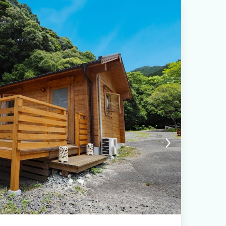
ちゃんと一緒にテラスかBBQハウスでお食事が可能です。 ※一緒のお布
。