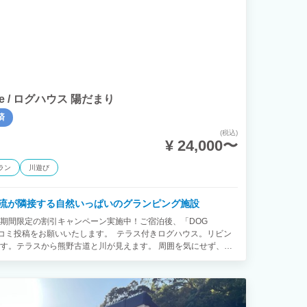
lage / ログハウス 陽だまり
済
(税込)
¥ 24,000〜
ラン
川遊び
流が隣接する自然いっぱいのグランピング施設
！ 期間限定の割引キャンペーン実施中！ご宿泊後、「DOG
Google口コミ投稿をお願いいたします。 テラス付きログハウス。リビン
す。テラスから熊野古道と川が見えます。 周囲を気にせず、心
されたログハウスでゆっくりとお過ごしください。 【オプショ
申し込みください。 ⚫︎朝食：1,000円 ⚫︎夕食：4,000円 ⚫︎
 - 小・中型犬(〜20kg)：1,000円 - 大型犬(20kg〜)：1,500円
ハウスでお食事が可能です。 ※一緒のお布団でお休みいただくこ