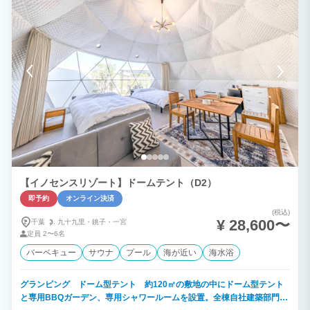
【イノセンスリゾート】ドームテント（D2）
即予約
オンライン決済
(税込)
¥ 28,600〜
千葉
九十九里・
銚子・
一宮
定員
2〜6名
バーベキュー
サウナ
プール
海が近い
海水浴
グランピング ドーム型テント 約120㎡の敷地の中にドーム型テント
と専用BBQガーデン、専用シャワールームを設置。全棟自社建築部門で