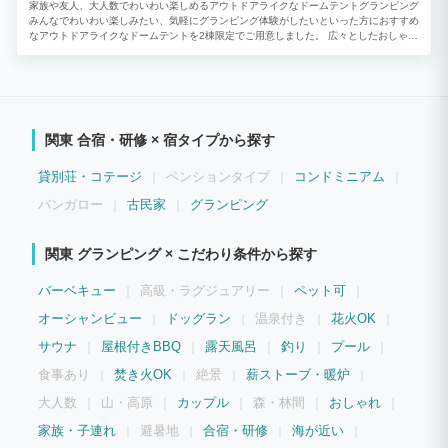
デザイン建築されたお洒落なお部屋です。
家族や友人、大人数でわいわい楽しめるアウトドアライクなドームテントグランピング
みんなでわいわい楽しみたい、気軽にグランピング体験がしたいといった方におすすめ
なアウトドアライクなドームテントを2棟限定でご用意しました。 広々としたおしゃれ
な室内や自然に囲まれた開放的なプライベートガーデンを備えています。 「ご夫婦・
カップル」「学生や友人グループ」との絆を深める特別で楽しいひとときをお過ごしく
ださい。
関東 合宿・研修 × 宿タイプから探す
貸別荘・コテージ
ペンションタイプ
コンドミニアム
バンガロー
古民家
グランピング
関東 グランピング × こだわり条件から探す
バーベキュー
高級・ラグジュアリー
ペット可
オーシャンビュー
ドッグラン
温泉付き
花火OK
サウナ
屋根付きBBQ
露天風呂
釣り
プール
食事あり
焚き火OK
絶景
薪ストーブ・暖炉
大人数
山・高原
カップル
森・林間
おしゃれ
家族・子連れ
避暑地
合宿・研修
海が近い