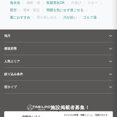
海水浴
湖畔・湖
長期滞在OK
川遊び
スキー
星空
電車・駅近
周囲を気にせず過ごせる
夏におすすめ
雪が楽しめる
川が近い
ゴルフ場
地方
都道府県
人気エリア
絞り込み条件
宿タイプ
施設掲載者募集！
タビルモの特徴・掲載メリット・実績が分かる