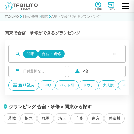
貸別荘コテージ・一棟貸し宿泊予約サイトTABILMO(タビルモ)
会員登録
ログイン
TABILMO
全国の施設
関東
合宿・研修ができるグランピング
関東で合宿・研修ができるグランピング
×
関東
合宿・研修
日付選択なし
2名
絞り込み
BBQ
ペット可
サウナ
大人数
海が近
グランピング 合宿・研修 × 関東から探す
茨城
栃木
群馬
埼玉
千葉
東京
神奈川