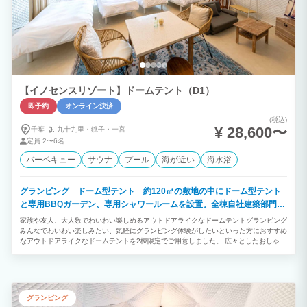
【イノセンスリゾート】ドームテント（D1）
即予約
オンライン決済
(税込)
¥ 28,600〜
千葉
九十九里・
銚子・
一宮
定員
2〜6名
バーベキュー
サウナ
プール
海が近い
海水浴
グランピング ドーム型テント 約120㎡の敷地の中にドーム型テント
と専用BBQガーデン、専用シャワールームを設置。全棟自社建築部門で
デザイン建築されたお洒落なお部屋です。
家族や友人、大人数でわいわい楽しめるアウトドアライクなドームテントグランピング
みんなでわいわい楽しみたい、気軽にグランピング体験がしたいといった方におすすめ
なアウトドアライクなドームテントを2棟限定でご用意しました。 広々としたおしゃれ
な室内や自然に囲まれた開放的なプライベートガーデンを備えています。 「ご夫婦・
カップル」「学生や友人グループ」との絆を深める特別で楽しいひとときをお過ごしく
ださい。
グランピング