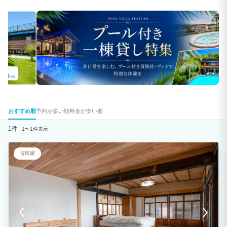
おすすめ順
予約が多い順
料金が安い順
1件
1〜1件表示
古民家