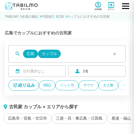
貸別荘コテージ・一棟貸し宿泊予約サイトTABILMO(タビルモ)
会員登録
ログイン
TABILMO
全国の施設
中国地方
広島
カップルにおすすめの古民家
広島でカップルにおすすめの古民家
×
広島
カップル
日付選択なし
2名
絞り込み
BBQ
ペット可
サウナ
大人数
海が近
古民家 カップル × エリアから探す
広島市・宮島・廿日市
三原・呉・東広島・江田島
尾道・福山