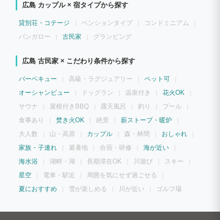
広島 カップル × 宿タイプから探す
貸別荘・コテージ
ペンションタイプ
コンドミニアム
バンガロー
古民家
グランピング
広島 古民家 × こだわり条件から探す
バーベキュー
高級・ラグジュアリー
ペット可
オーシャンビュー
ドッグラン
温泉付き
花火OK
サウナ
屋根付きBBQ
露天風呂
釣り
プール
食事あり
焚き火OK
絶景
薪ストーブ・暖炉
大人数
山・高原
カップル
森・林間
おしゃれ
家族・子連れ
避暑地
合宿・研修
海が近い
海水浴
湖畔・湖
長期滞在OK
川遊び
スキー
星空
電車・駅近
周囲を気にせず過ごせる
夏におすすめ
雪が楽しめる
川が近い
ゴルフ場