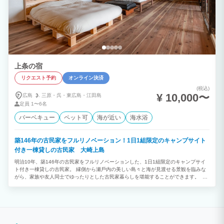
上条の宿
リクエスト予約
オンライン決済
(税込)
¥ 10,000〜
広島
三原・
呉・
東広島・
江田島
定員
1〜6名
バーベキュー
ペット可
海が近い
海水浴
築146年の古⺠家をフルリノベーション！1⽇1組限定のキャンプサイト
付き⼀棟貸しの古民家 大崎上島
明治10年、築146年の古⺠家をフルリノベーションした、1⽇1組限定のキャンプサイ
ト付き⼀棟貸しの古民家。 縁側から瀬⼾内の美しい島々と海が⾒渡せる景観を臨みな
がら、家族や友⼈同⼠でゆったりとした古⺠家暮らしを堪能することができます。 築
146年の古民家を20年以上住んでいなかったこの家を、地域の大工さん、左官さん、電
気屋さん、ガス屋さんと共に改修。 改修のコンセプトは「古くてダサい。」 今の子ど
も世代は知らないけれど、親世代には懐かしい。少し不便なこともありますが、ちゃん
と使える。新しいものをつくるのではなく、あるものを活用する。時を遡るような感覚
を味わってもらえたら嬉しいです。