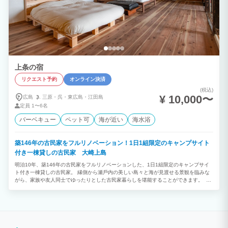
上条の宿
リクエスト予約
オンライン決済
(税込)
¥ 10,000〜
広島
三原・
呉・
東広島・
江田島
定員
1〜6名
バーベキュー
ペット可
海が近い
海水浴
築146年の古⺠家をフルリノベーション！1⽇1組限定のキャンプサイト
付き⼀棟貸しの古民家 大崎上島
明治10年、築146年の古⺠家をフルリノベーションした、1⽇1組限定のキャンプサイ
ト付き⼀棟貸しの古民家。 縁側から瀬⼾内の美しい島々と海が⾒渡せる景観を臨みな
がら、家族や友⼈同⼠でゆったりとした古⺠家暮らしを堪能することができます。 築
146年の古民家を20年以上住んでいなかったこの家を、地域の大工さん、左官さん、電
気屋さん、ガス屋さんと共に改修。 改修のコンセプトは「古くてダサい。」 今の子ど
も世代は知らないけれど、親世代には懐かしい。少し不便なこともありますが、ちゃん
と使える。新しいものをつくるのではなく、あるものを活用する。時を遡るような感覚
を味わってもらえたら嬉しいです。