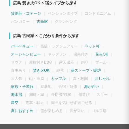
広島 焚き火OK × 宿タイプから探す
貸別荘・コテージ
ペンションタイプ
コンドミニアム
バンガロー
古民家
グランピング
広島 古民家 × こだわり条件から探す
バーベキュー
高級・ラグジュアリー
ペット可
オーシャンビュー
ドッグラン
温泉付き
花火OK
サウナ
屋根付きBBQ
露天風呂
釣り
プール
食事あり
焚き火OK
絶景
薪ストーブ・暖炉
大人数
山・高原
カップル
森・林間
おしゃれ
家族・子連れ
避暑地
合宿・研修
海が近い
海水浴
湖畔・湖
長期滞在OK
川遊び
スキー
星空
電車・駅近
周囲を気にせず過ごせる
夏におすすめ
雪が楽しめる
川が近い
ゴルフ場