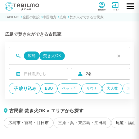
貸別荘コテージ・一棟貸し宿泊予約サイトTABILMO(タビルモ)
会員登録
ログイン
TABILMO
全国の施設
中国地方
広島
焚き火ができる古民家
広島で焚き火ができる古民家
×
広島
焚き火OK
日付選択なし
2名
絞り込み
BBQ
ペット可
サウナ
大人数
海が近
古民家 焚き火OK × エリアから探す
広島市・宮島・廿日市
三原・呉・東広島・江田島
尾道・福山