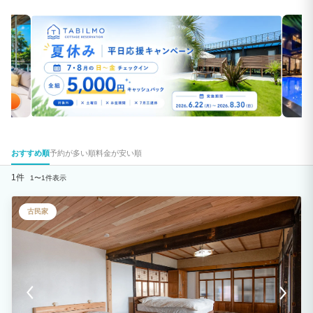
おすすめ順
予約が多い順
料金が安い順
1件
1〜1件表示
古民家