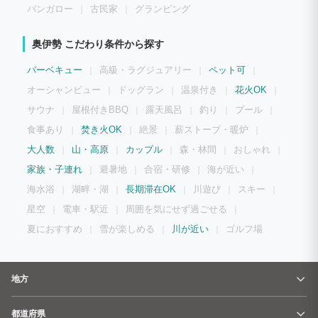
バンガロー
古民家
グランピング
奥伊勢 こだわり条件から探す
バーベキュー
高級・ラグジュアリー
ペット可
オーシャンビュー
ドッグラン
温泉付き
花火OK
サウナ
屋根付きBBQ
露天風呂
釣り
プール
食事あり
焚き火OK
絶景
薪ストーブ・暖炉
大人数
山・高原
カップル
森・林間
おしゃれ
家族・子連れ
避暑地
合宿・研修
海が近い
海水浴
湖畔・湖
長期滞在OK
川遊び
スキー
星空
電車・駅近
周囲を気にせず過ごせる
夏におすすめ
雪が楽しめる
川が近い
ゴルフ場
地方
都道府県