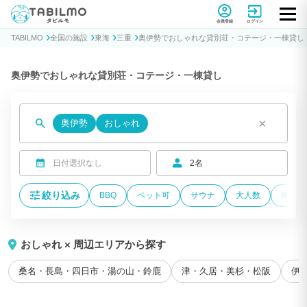
貸別荘コテージ・一棟貸し宿泊予約サイトTABILMO(タビルモ)
会員登録
ログイン
TABILMO
全国の施設
東海
三重
奥伊勢でおしゃれな貸別荘・コテージ・一棟貸し
奥伊勢でおしゃれな貸別荘・コテージ・一棟貸し
×
奥伊勢
おしゃれ
日付選択なし
2名
絞り込み
BBQ
ペット可
サウナ
大人数
海が近
おしゃれ × 周辺エリアから探す
桑名・長島・四日市・湯の山・鈴鹿
津・久居・美杉・松阪
伊