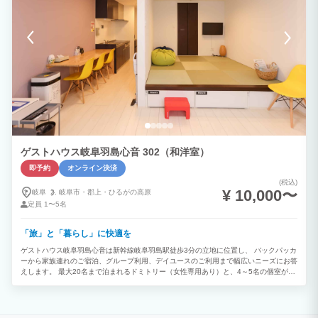
ゲストハウス岐阜羽島心音 302（和洋室）
即予約
オンライン決済
(税込)
¥ 10,000〜
岐阜
岐阜市・
郡上・
ひるがの高原
定員
1〜5名
「旅」と「暮らし」に快適を
ゲストハウス岐阜羽島心音は新幹線岐阜羽島駅徒歩3分の立地に位置し、 バックパッカ
ーから家族連れのご宿泊、グループ利用、デイユースのご利用まで幅広いニーズにお答
えします。 最大20名まで泊まれるドミトリー（女性専用あり）と、4～5名の個室が3
部屋。 キッチン付き+持ち込みOKで自炊も自由に行うことができ、 まるでお家で過ご
しているような感覚でご利用いただくことができます。 リーズナブルな価格で、いつ
もよりちょっと特別な 心に残るひとときをお過ごしください。