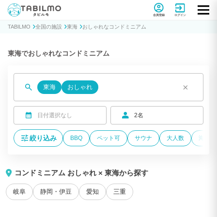
貸別荘コテージ・一棟貸し宿泊予約サイトTABILMO(タビルモ)
会員登録
ログイン
TABILMO
全国の施設
東海
おしゃれなコンドミニアム
東海でおしゃれなコンドミニアム
×
東海
おしゃれ
日付選択なし
2名
絞り込み
BBQ
ペット可
サウナ
大人数
海が近
コンドミニアム おしゃれ × 東海から探す
岐阜
静岡・伊豆
愛知
三重