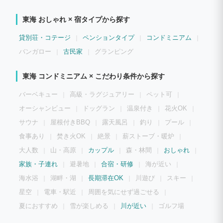
東海 おしゃれ × 宿タイプから探す
貸別荘・コテージ
ペンションタイプ
コンドミニアム
バンガロー
古民家
グランピング
東海 コンドミニアム × こだわり条件から探す
バーベキュー
高級・ラグジュアリー
ペット可
オーシャンビュー
ドッグラン
温泉付き
花火OK
サウナ
屋根付きBBQ
露天風呂
釣り
プール
食事あり
焚き火OK
絶景
薪ストーブ・暖炉
大人数
山・高原
カップル
森・林間
おしゃれ
家族・子連れ
避暑地
合宿・研修
海が近い
海水浴
湖畔・湖
長期滞在OK
川遊び
スキー
星空
電車・駅近
周囲を気にせず過ごせる
夏におすすめ
雪が楽しめる
川が近い
ゴルフ場