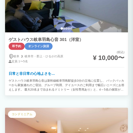
ゲストハウス岐阜羽島心音 301（洋室）
即予約
オンライン決済
(税込)
¥ 10,000〜
岐阜
岐阜市・
郡上・
ひるがの高原
定員
1〜5名
日常と非日常の心地よさを…
ゲストハウス岐阜羽島心音は新幹線岐阜羽島駅徒歩3分の立地に位置し、 バックパッカ
ーから家族連れのご宿泊、グループ利用、デイユースのご利用まで幅広いニーズにお答
えします。 最大20名まで泊まれるドミトリー（女性専用あり）と、4～5名の個室が3
部屋。 キッチン付き+持ち込みOKで自炊も自由に行うことができ、 まるでお家で過ご
しているような感覚でご利用いただくことができます。 リーズナブルな価格で、いつ
もよりちょっと特別な 心に残るひとときをお過ごしください。
コンドミニアム