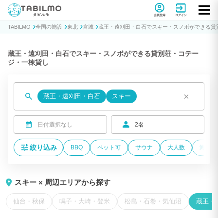
貸別荘コテージ・一棟貸し宿泊予約サイトTABILMO(タビルモ)
会員登録
ログイン
TABILMO
全国の施設
東北
宮城
蔵王・遠刈田・白石でスキー・スノボができる貸
蔵王・遠刈田・白石でスキー・スノボができる貸別荘・コテー
ジ・一棟貸し
×
蔵王・遠刈田・白石
スキー
日付選択なし
2名
絞り込み
BBQ
ペット可
サウナ
大人数
海が近
スキー × 周辺エリアから探す
仙台・秋保
鳴子・大崎・登米
松島・石巻・気仙沼
蔵王・