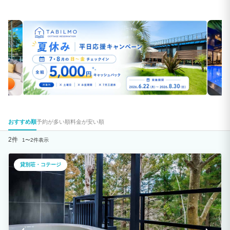
おすすめ順
予約が多い順
料金が安い順
2件
1〜2件表示
貸別荘・コテージ