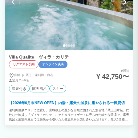
Villa Qualite ヴィラ・カリテ
リクエスト予約
オンライン決済
(税込)
¥ 42,750〜
宮城
蔵王・
遠刈田・
白石
定員
2〜6名
温泉付き
露天風呂
スキー
【2026年6月末NEW OPEN】内湯・露天の温泉に癒やされる一棟貸切
遠刈田温泉エリアに位置し、宮城蔵王の豊かな自然に囲まれた別荘地「蔵王山水苑」に
佇む一棟貸し「ヴィラ・カリテ」。セキュリティゲートに守られた静かな環境で、露天
風呂と展望内風呂では源泉から引いた天然温泉をお楽しみいただけます。最大6名様ま
で宿泊可能で、開放感のあるLDKや和室、シモンズ製ベッドを備えた洋室を完備。高速
Wi-Fiやドラム式洗濯機、普通車2台分の駐車スペースも備え、ファミリーやグループで
の滞在、ワーケーションにもおすすめです。遠刈田温泉街まで車で約10分、蔵王エコ
ーラインや蔵王御釜、みやぎ蔵王えぼしリゾート、宮城蔵王キツネ村などへのアクセス