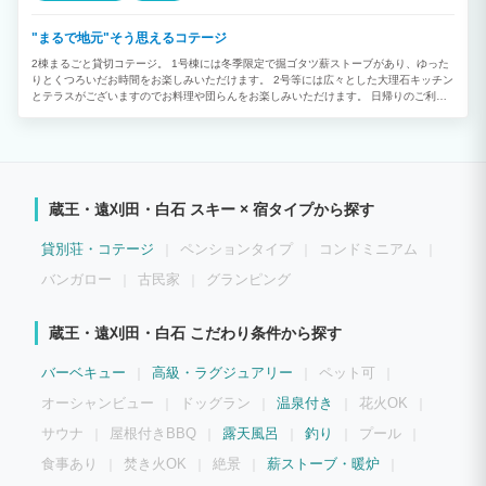
"まるで地元"そう思えるコテージ
2棟まるごと貸切コテージ。 1号棟には冬季限定で掘ゴタツ薪ストーブがあり、ゆった
りとくつろいだお時間をお楽しみいただけます。 2号等には広々とした大理石キッチン
とテラスがございますのでお料理や団らんをお楽しみいただけます。 日帰りのご利用
も可能です。 まるで地元のような閑静なコテージで、リラックスした非日常のお時間
をお過ごしください。
蔵王・遠刈田・白石 スキー × 宿タイプから探す
貸別荘・コテージ
ペンションタイプ
コンドミニアム
バンガロー
古民家
グランピング
蔵王・遠刈田・白石 こだわり条件から探す
バーベキュー
高級・ラグジュアリー
ペット可
オーシャンビュー
ドッグラン
温泉付き
花火OK
サウナ
屋根付きBBQ
露天風呂
釣り
プール
食事あり
焚き火OK
絶景
薪ストーブ・暖炉