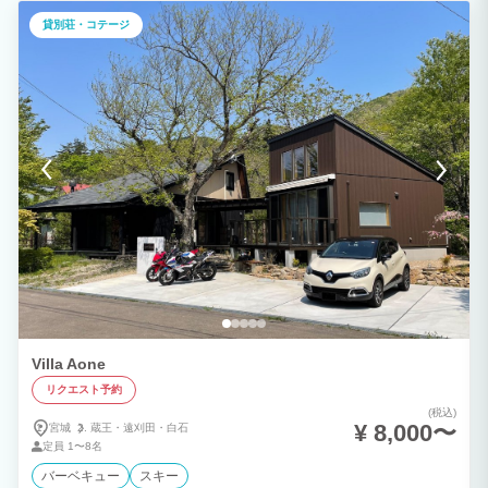
も良く、宮城蔵王観光の拠点として四季折々の滞在をお楽しみいただけます。
貸別荘・コテージ
Villa Aone
リクエスト予約
(税込)
¥ 8,000〜
宮城
蔵王・
遠刈田・
白石
定員
1〜8名
バーベキュー
スキー