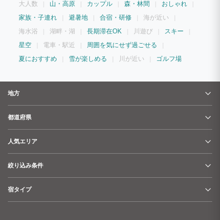
大人数
山・高原
カップル
森・林間
おしゃれ
家族・子連れ
避暑地
合宿・研修
海が近い
海水浴
湖畔・湖
長期滞在OK
川遊び
スキー
星空
電車・駅近
周囲を気にせず過ごせる
夏におすすめ
雪が楽しめる
川が近い
ゴルフ場
地方
都道府県
人気エリア
絞り込み条件
宿タイプ