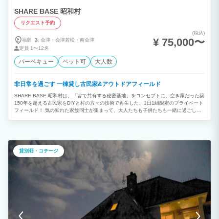
SHARE BASE 昭和村
リクエスト予約
(税込)
¥ 75,000〜
福島
会津・
会津若松・
南会津
定員
1〜12名
バーベキュー
ペット可
大人数
非日常を過ごす 一棟貸し古民家&アウトドアフィールド
SHARE BASE 昭和村は、「皆で共有する秘密基地」をコンセプトに、空き家だった築
150年を超える古民家をDIYと村の方々の技術で再生した、1日1組限定のプライベート
フィールド！ 気の知れた家族同士が集まって、大人たちも子供たちも一緒に過ごした
り、友達同士のグループはもちろん会社のメンバーと仕事を兼ねて過ごすこともできま
す。 自然や田舎の空気を味わうのはもちろん、地域ならではの体験や食を楽しんだ
り、花火にBBQ、ファイヤーピットで焚き火をしたり、テントを張ってアウトドアで
過ごしたり。 温泉に入って古民家で料理を楽しんだり、プロジェクターもあるので
100インチで5.1chで映画やゲームをして遊んだり、音楽を聴いて家族や仲間で語らう
貸別荘・コテージ
時間を過ごしたり。 夜は満点の星空、朝は澄んだ空気と風に運ばれてくる季節の匂
い。 雪解けの春、真っ青な夏の空、真っ赤に染まる紅葉、真っ白な雪に覆われた冬。
感動も、思い出も、一緒に過ごす家族や仲間と共有しよう！ ※暖房費として、11/1～
3/31の期間中は1泊¥5,500(税込)の別途料金が発生します。