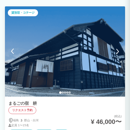
・バルミューダのBluetoothスピーカーあり ・バルミューダのポット ・エスプレッソ
マシン（コーヒー飲み放題） ・家具は一部を除きsnowpeak製品で統一 ・BBQBOX(コ
ンロ)/炭トング/ミトン/鍋/まな板・包丁/ヘラ/フライ返し/木炭/ガスバーナー/ホットサン
貸別荘・コテージ
ドメーカー/ワイングラス/ビアグラス/食器全般 ・snowpeak 焚き火ツールセットPRO
・amadana製ウォーターサーバーも標準装備。ミネラルウォーター・お湯は使い放題
★人数に関わらず猪苗代地ビール５種（計5本）各1本ずつ味見付き！ ★チェックイン
も12時からOK！ 【お客様へ】 リビングテラス以外の建物設備は古いのでその点ご理
解の上ご予約ください。 火事には十分お気をつけてご利用ください。 こちらのプラン
は【 素泊まりプラン 】です。 【自炊を検討されているお客様】は 猪苗代エリアの
スーパー等でお買い物をお済ませ下さいませ。 ■チェックイン3日前までにご連絡い
いただくと、別途現地にてお支払いでお食事をお召し上がりいただくことも可能です。
チェックイン日にご注文可能かどうかお問い合わせください。 スタンダード夕食：お
1人様@4,950円 ・牛肉たっぷり２００ｇすき焼き（〆うどん） ・麓山高原豚のしゃぶ
しゃぶ（〆麺） ・会津地鶏鍋（〆ご飯） ・ラクレットチーズ体験ディナー ・欧風
Akabeko鍋（〆ご飯） ・火鍋風辛味噌しゃぶしゃぶ（〆ご飯とチーズ） ・チーズフォ
ンデュ（〆焼きおにぎり） ・スパイスカレー鍋(〆カレーリゾット) グレードアップ夕
食：お1人様@8,250円 ・会津牛ランプステーキ or 福島牛ヒレステーキ お好みのステ
ーキをお選びいただき、お部屋でジューっと焼いてお召し上がりください。 ・地元銘
産牛！福島牛しゃぶしゃぶ（〆麺） ・手ぶらでBBQ（グリーンシーズンのみ） ・和牛
すき焼き 朝食：お1人様@2,200円 ・和朝食：御重スタイルの地元食材を使用した和
朝食 ・アカベコオリジナルビーフバーガー →マクドナルドのハンバーガー3、4個分の
ボリューム！ ・ダブルチキンタツタバーガー： ・シャウエッセンエッグバーガー
まるごの宿 耕
リクエスト予約
(税込)
¥ 46,000〜
福島
郡山・
白河
定員
1〜15名