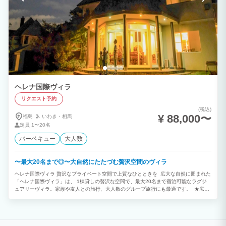
ヘレナ国際ヴィラ
リクエスト予約
(税込)
¥ 88,000〜
福島
いわき・
相馬
定員
1〜20名
バーベキュー
大人数
〜最大20名まで◎〜大自然にたたづむ贅沢空間のヴィラ
ヘレナ国際ヴィラ 贅沢なプライベート空間で上質なひとときを 広大な自然に囲まれた
「ヘレナ国際ヴィラ」は、 1棟貸しの贅沢な空間で、最大20名まで宿泊可能なラグジ
ュアリーヴィラ。家族や友人との旅行、大人数のグループ旅行にも最適です。 ★広々
としたリビング&ダイニング 24帖のダイニングと30帖のリビングを備え、全員が一つ
の空間でくつろげる開放的な設計。まるで別荘のような落ち着いた雰囲気の中で、心地
よいひとときをお過ごしいただけます。 ★自炊もOK！充実のキッチン設備 キッチン
や冷蔵庫も完備しているので、持ち込みの食材で料理を楽しむことができます。みんな