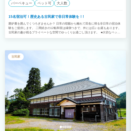
バーベキュー
ペット可
大人数
15名宿泊可！歴史ある古民家で非日常体験を！!
囲炉裏を囲んでくつろぎませんか？ 日常の喧騒から離れて田舎に帰る非日常の宿泊体
験をご提供します。 二間続きの12帖和室は縁側つきで、外には広いお庭もあります。
古民家の趣が残るプライベートな空間でゆっくりお過ごし頂けます。 ■大切なペット
とも一緒にお泊りいただけます！ 一日一組様限定の一棟貸し古民家は家族水入らず
で、わんちゃんと リラックスしてお過ごしいただけます。 空気も美味しい自然豊かな
環境で、広い庭をおもいっきり走り回っても、ほかのお客様に気を遣うことはありませ
ん。 ※事前に注意事項や宿泊条件をご確認のうえ、ご予約ください。 ▼オプション料
金 ■BBQ料金：4400円（税込み） ■ペット料金：1匹4400円/1滞在 ■必需品 食器&カ
古民家
トラリー コンロ ヘアドライヤー 洗濯機 Wi-Fi バスタブ ウォッシュレット (ビデ) シャ
ンプー類 アイロン 室内暖炉・薪ストーブ・囲炉裏 バーベキュー用具 電気ポット 電子
レンジ 冷蔵庫 炊飯器 エアコン ■周辺イベント 須賀川さくらまつり きうり天王祭 須賀
川市釈迦堂川花火大会 長沼まつり 松明あかし 牡丹焚火 いわせ悠久まつり