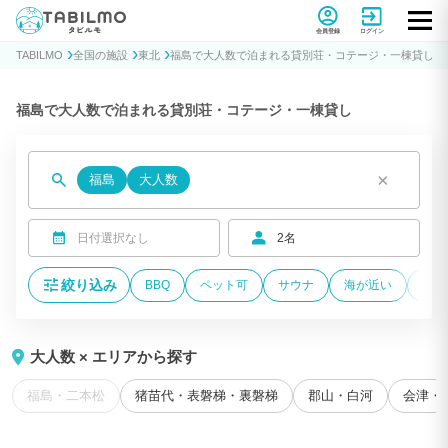
貸別荘コテージ・一棟貸し宿泊予約サイトTABILMO(タビルモ)
会員登録
ログイン
TABILMO
全国の施設
東北
福島で大人数で泊まれる貸別荘・コテージ・一棟貸し
福島で大人数で泊まれる貸別荘・コテージ・一棟貸し
×
福島
大人数
日付選択なし
2名
絞り込み
BBQ
ペット可
サウナ
海が近い
温泉
大人数 × エリアから探す
福島・二本松
猪苗代・表磐梯・裏磐梯
郡山・白河
会津・