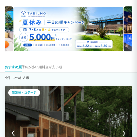
おすすめ順
予約が多い順
料金が安い順
4件
1〜4件表示
貸別荘・コテージ