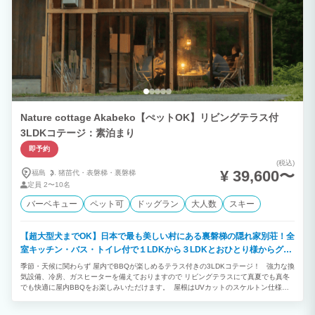
Nature cottage Akabeko【ぺットOK】リビングテラス付
3LDKコテージ：素泊まり
即予約
(税込)
¥ 39,600〜
福島
猪苗代・
表磐梯・
裏磐梯
定員
2〜10名
バーベキュー
ペット可
ドッグラン
大人数
スキー
【超大型犬までOK】日本で最も美しい村にある裏磐梯の隠れ家別荘！全
室キッチン・バス・トイレ付で１LDKから３LDKとおひとり様からグル
ープまで宿泊可！ペット歓迎！わんちゃんと遊べるドッグラン２箇所あ
季節・天候に関わらず 屋内でBBQが楽しめるテラス付きの3LDKコテージ！ 強力な換
り
気設備、冷房、ガスヒーターを備えておりますので リビングテラスにて真夏でも真冬
でも快適に屋内BBQをお楽しみいただけます。 屋根はUVカットのスケルトン仕様な
ので屋内にいながらも星空が見えます！ 屋内なので虫が苦手な方も気兼ねなくBBQが
楽しめます。 【設備・備品も充実！】 ・YouTubeやNetflixが楽しめる60インチTV付