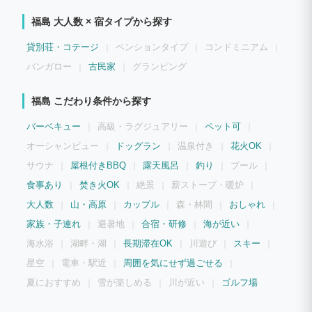
で囲む食卓は、旅の思い出をより一層豊かに彩ります。 ★3つの露天ジャグジーで至
福のリラックス ヴィラには 3つの露天ジャグジー を完備。夜空を眺めながら温かい湯
福島 大人数 × 宿タイプから探す
に浸かる贅沢な時間をお楽しみください。 ★充実のアクティビティで1日中満喫！ ヴ
ィラがある 「ヘレナリゾートいわき」 では、いちご狩り・ゴルフ・乗馬など、年間を
通して楽しめるアクティビティが充実！周辺には 9か所の海水浴場やスパリゾートハワ
貸別荘・コテージ
ペンションタイプ
コンドミニアム
イアンズ など、多彩な観光スポットもあり、滞在中の楽しみ方は無限大です。 ★こん
な方におすすめ！ ◯大人数での旅行を計画している方 ◯一棟貸しのプライベート空間
バンガロー
古民家
グランピング
でゆったり過ごしたい方 ◯露天ジャグジーやアクティビティを満喫したい方
福島 こだわり条件から探す
バーベキュー
高級・ラグジュアリー
ペット可
オーシャンビュー
ドッグラン
温泉付き
花火OK
サウナ
屋根付きBBQ
露天風呂
釣り
プール
食事あり
焚き火OK
絶景
薪ストーブ・暖炉
大人数
山・高原
カップル
森・林間
おしゃれ
家族・子連れ
避暑地
合宿・研修
海が近い
海水浴
湖畔・湖
長期滞在OK
川遊び
スキー
星空
電車・駅近
周囲を気にせず過ごせる
夏におすすめ
雪が楽しめる
川が近い
ゴルフ場