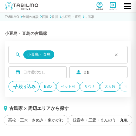
貸別荘コテージ・一棟貸し宿泊予約サイトTABILMO(タビルモ)
会員登録
ログイン
TABILMO
全国の施設
四国
香川
小豆島・直島
古民家
小豆島・直島の古民家
×
小豆島・直島
日付選択なし
2名
絞り込み
BBQ
ペット可
サウナ
大人数
海が近
古民家 × 周辺エリアから探す
高松・三木・さぬき・東かがわ
観音寺・三豊・まんのう・丸亀