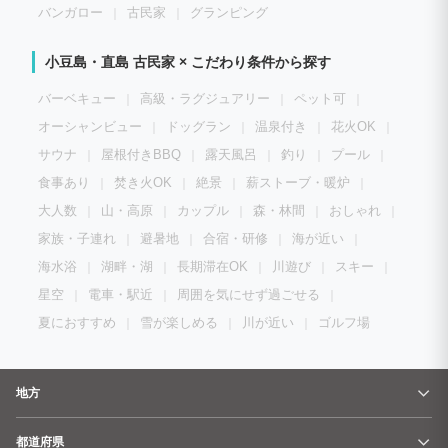
バンガロー
古民家
グランピング
小豆島・直島 古民家 × こだわり条件から探す
バーベキュー
高級・ラグジュアリー
ペット可
オーシャンビュー
ドッグラン
温泉付き
花火OK
サウナ
屋根付きBBQ
露天風呂
釣り
プール
食事あり
焚き火OK
絶景
薪ストーブ・暖炉
大人数
山・高原
カップル
森・林間
おしゃれ
家族・子連れ
避暑地
合宿・研修
海が近い
海水浴
湖畔・湖
長期滞在OK
川遊び
スキー
星空
電車・駅近
周囲を気にせず過ごせる
夏におすすめ
雪が楽しめる
川が近い
ゴルフ場
地方
都道府県