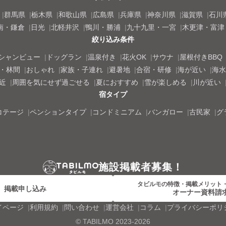
群馬県
栃木県
和歌山県
広島県
兵庫県
神奈川県
滋賀県
石川
南・鎌倉
日光
北軽井沢
鴨川・勝浦
九十九里・一宮
木更津・富津
絞り込み条件
シャンビュー
ドッグラン
温泉付き
花火OK
サウナ
屋根付きBBQ
・林間
おしゃれ
家族・子連れ
避暑地
合宿・研修
海が近い
海水
近
周囲を気にせず過ごせる
夏におすすめ
雪が楽しめる
川が近い
宿タイプ
コテージ
ペンションタイプ
コンドミニアム
バンガロー
古民家
グ
施設掲載者募集！
タビルモの特徴・掲載メリット
掲載申し込み
オーナー資料請
イページ
利用規約
問い合わせ
運営会社
コラム
プライバシーポリ
©
TABILMO
2023-2026