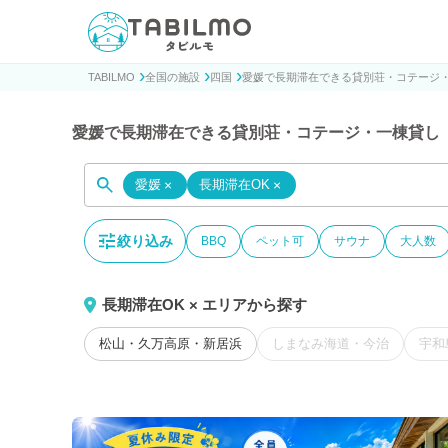
貸別荘コテージ・一棟貸し宿泊予約サイトTABILMO(タビ
TABILMO
全国の施設
四国
愛媛で長期滞在できる貸別荘・コテージ
愛媛で長期滞在できる貸別荘・コテージ・一棟貸し
愛媛
×
長期滞在OK
×
絞り込み
BBQ
ペット可
サウナ
大人数
長期滞在OK × エリアから探す
松山・久万高原・新居浜
しまなみ海道・今治
宇和