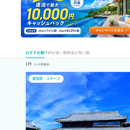
おすすめ順
予約が多い順
料金が安い順
1件
1〜1件表示
貸別荘・コテージ