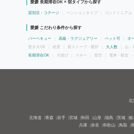
愛媛 長期滞在OK × 宿タイプから探す
貸別荘・コテージ
ペンションタイプ
コンドミニアム
愛媛 こだわり条件から探す
バーベキュー
高級・ラグジュアリー
ペット可
オ
焚き火OK
絶景
薪ストーブ・暖炉
大人数
山・
長期滞在OK
川遊び
スキー
星空
電車・駅近
北
北海道
青森
岩手
宮城
秋田
山形
福島
茨城
栃
兵庫
奈良
和歌山
鳥取