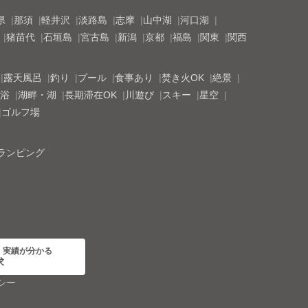
県
那須
軽井沢
淡路島
志摩
山中湖
河口湖
猪苗代
石垣島
宮古島
新潟
京都
福島
関東
関西
露天風呂
釣り
プール
食事あり
焚き火OK
絶景
浴
湖畔・湖
長期滞在OK
川遊び
スキー
星空
ゴルフ場
ランピング
・実績が分かる
求
シー