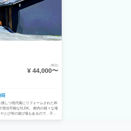
】
(税込)
¥ 44,000〜
別荘
を残しつ現代風にリフォームされた和
宿泊可能な5LDK。 館内の様々な場
イヤとび等の遊び場もあるので、子ど
れているウッドデッキでのバーベキュ
海水浴や海釣り、SUPなどのアクティ