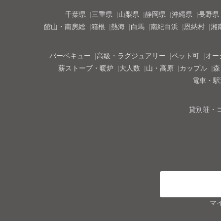
千葉県
三重県
山梨県
静岡県
沖縄県
長野県
館山・南房総
箱根
熱海
白馬
南紀白浜
恩納村
湘
バーベキュー
高級・ラグジュアリー
ペット可
オー
薪ストーブ・暖炉
大人数
山・高原
カップル
森
電車・駅
貸別荘・
マ