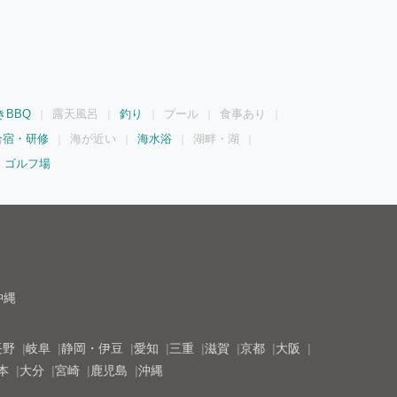
きBBQ
露天風呂
釣り
プール
食事あり
合宿・研修
海が近い
海水浴
湖畔・湖
ゴルフ場
沖縄
長野
岐阜
静岡・伊豆
愛知
三重
滋賀
京都
大阪
本
大分
宮崎
鹿児島
沖縄