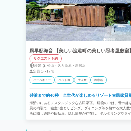
風早邸海音 【美しい漁港町の美しい忍者屋敷宿
リクエスト予約
愛媛
松山・
久万高原・
新居浜
定員
1〜17名
バーベキュー
ペット可
大人数
海水浴
砂浜まで約40秒 全世代が楽しめるリゾート古民家貸
海沿いにあるノスタルジックな古民家宿。 建物の中は、昔の趣
風の内装で、寝室5室とリビング、ダイニング等を擁する大人数で
所に隠し通路や回転扉、隠し部屋が存在し、ボルダリングやタ
もも大人もワクワクして滞在を楽しむことができます。 併設さ
ーやお昼寝もおすすめ。 宿は砂浜から程近い場所にあるため、
ビティの拠点にもピッタリです。