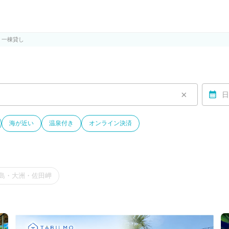
ルモ)
・一棟貸し
×
日
海が近い
温泉付き
オンライン決済
島・大洲・佐田岬