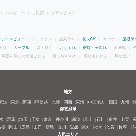
バンガロー
古民家
グランピング
ーシャンビュー
ドッグラン
温泉付き
花火OK
サウナ
屋根付
高原
カップル
森・林間
おしゃれ
家族・子連れ
避暑地
周囲を気にせず過ごせる
夏におすすめ
雪が楽しめる
川が近い
地方
海道
東北
関東
甲信越
北陸
関西
東海
中国地方
四国
九州
都道府県
木
群馬
埼玉
千葉
東京
神奈川
新潟
富山
石川
福井
山梨
島根
岡山
広島
山口
徳島
香川
愛媛
高知
福岡
佐賀
長崎
熊
人気エリア