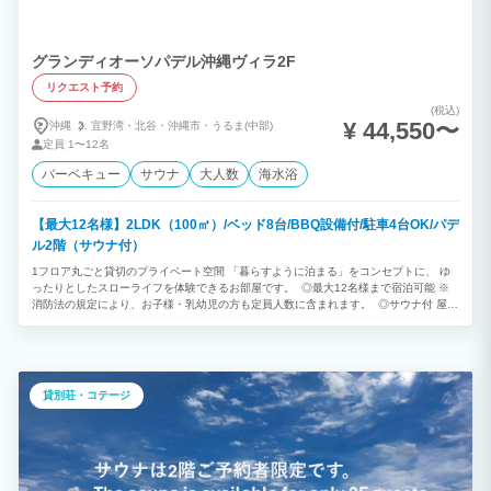
グランディオーソパデル沖縄ヴィラ2F
リクエスト予約
(税込)
¥ 44,550〜
沖縄
宜野湾・
北谷・
沖縄市・
うるま(中部)
定員
1〜12名
バーベキュー
サウナ
大人数
海水浴
【最大12名様】2LDK（100㎡）/ベッド8台/BBQ設備付/駐車4台OK/パデ
ル2階（サウナ付）
1フロア丸ごと貸切のプライベート空間 「暮らすように泊まる」をコンセプトに、 ゆ
ったりとしたスローライフを体験できるお部屋です。 ◎最大12名様まで宿泊可能 ※
消防法の規定により、お子様・乳幼児の方も定員人数に含まれます。 ◎サウナ付 屋上
にて、2階ご宿泊者様専用のサウナをお楽しみいただけます。 ◎BBQ設備付き 屋上
に、広々としたプライベートBBQエリアをご用意しております。 ご家族やグループで
の滞在に最適です。 ※ご予約は 1泊から 承っております。
貸別荘・コテージ