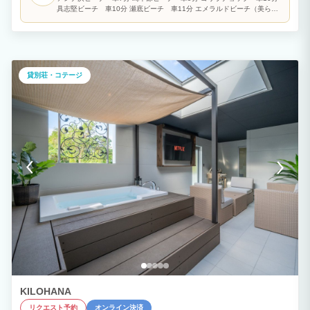
具志堅ビーチ 車10分 瀬底ビーチ 車11分 エメラルドビーチ（美ら海
水族館隣） 車11分
貸別荘・コテージ
KILOHANA
リクエスト予約
オンライン決済