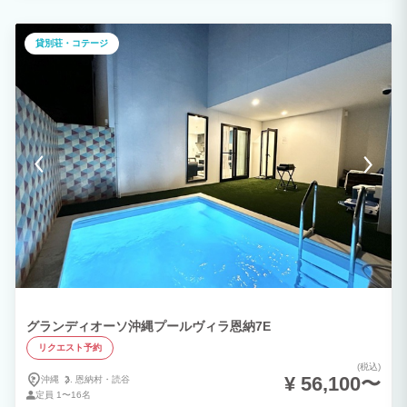
す。
貸別荘・コテージ
グランディオーソ沖縄プールヴィラ恩納7E
リクエスト予約
(税込)
¥ 56,100〜
沖縄
恩納村・
読谷
定員
1〜16名