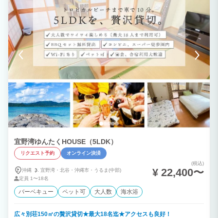
宜野湾ゆんたくHOUSE（5LDK）
リクエスト予約
オンライン決済
(税込)
¥ 22,400〜
沖縄
宜野湾・
北谷・
沖縄市・
うるま(中部)
定員
1〜18名
バーベキュー
ペット可
大人数
海水浴
広々別荘150㎡の贅沢貸切★最大18名迄★アクセスも良好！