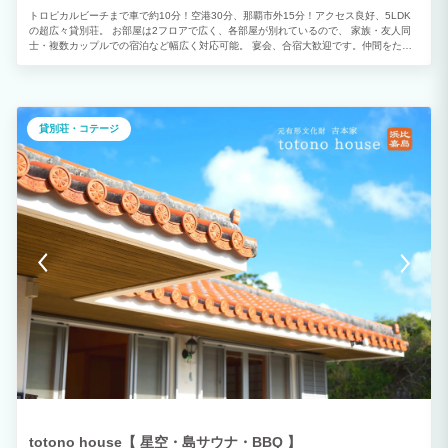
トロピカルビーチまで車で約10分！空港30分、那覇市外15分！アクセス良好、5LDK
の超広々貸別荘。 お部屋は2フロアで広く、各部屋が別れているので、 家族・友人同
士・複数カップルでの宿泊など幅広く対応可能。 宴会、合宿大歓迎です。仲間をたく
さん集めてわいわい楽しくご利用しませんか。 ★1日1組限定、沖縄観光に最適の立地
★ トロピカルビーチまで車で約10分！空港30分！那覇市外15分！ コンビニ、スーパ
ーが徒歩圏内の超広いメゾネットタイプの貸別荘です。 1日1組限定貸切なので、思う
存分盛り上がることができます。 ★130㎡の広々としたメゾネットタイプで使い方自
由自在！★ 5寝室ある広々とした別荘なので、多様なご利用目的でご利用いただけま
貸別荘・コテージ
す。 合宿や研修など大人数でのご利用大歓迎です。
totono house【 星空・島サウナ・BBQ 】