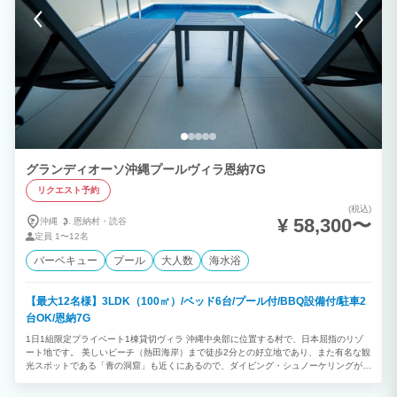
グランディオーソ沖縄プールヴィラ恩納7G
リクエスト予約
(税込)
¥ 58,300〜
沖縄
恩納村・
読谷
定員
1〜12名
バーベキュー
プール
大人数
海水浴
【最大12名様】3LDK（100㎡）/ベッド6台/プール付/BBQ設備付/駐車2
台OK/恩納7G
1日1組限定プライベート1棟貸切ヴィラ 沖縄中央部に位置する村で、日本屈指のリゾ
ート地です。 美しいビーチ（熱田海岸）まで徒歩2分との好立地であり、また有名な観
光スポットである「青の洞窟」も近くにあるので、ダイビング・シュノーケリングが楽
しめます。 ★プライベートプール付 ◎3LDK ◎最大12名様利用可能 （消防法の規定
により、子どもと乳幼児も人数に含まれます） ※ご予約は2泊以上から承っておりま