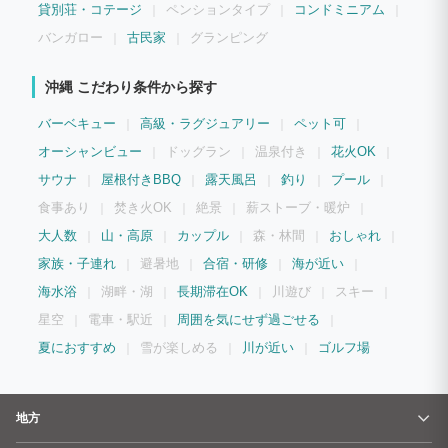
貸別荘・コテージ
ペンションタイプ
コンドミニアム
バンガロー
古民家
グランピング
沖縄 こだわり条件から探す
バーベキュー
高級・ラグジュアリー
ペット可
オーシャンビュー
ドッグラン
温泉付き
花火OK
サウナ
屋根付きBBQ
露天風呂
釣り
プール
食事あり
焚き火OK
絶景
薪ストーブ・暖炉
大人数
山・高原
カップル
森・林間
おしゃれ
家族・子連れ
避暑地
合宿・研修
海が近い
海水浴
湖畔・湖
長期滞在OK
川遊び
スキー
星空
電車・駅近
周囲を気にせず過ごせる
夏におすすめ
雪が楽しめる
川が近い
ゴルフ場
地方