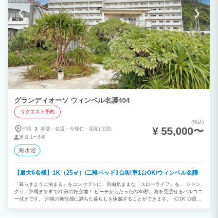
グランディオーソ ウィンベル名護404
リクエスト予約
(税込)
¥ 55,000〜
沖縄
本部・
名護・
今帰仁・
国頭(北部)
定員
1〜6名
海水浴
【最大6名様】1K（25㎡）/二段ベッド3台/駐車1台OK/ウィンベル名護
「暮らすように泊まる」をコンセプトに、自由気ままな「スローライフ」を。 ジャン
グリア沖縄まで車で20分の好立地！ ビーチからたったの30秒。海を見渡せるバルコニ
ー付きです。 沖縄の爽快感に満ちた暮らしを体感することができます。 ◎1K ◎最大
6名様利用可能（消防法の規定により、子どもと乳幼児も人数に含まれます） ※ご予約
は2泊以上から承っております。