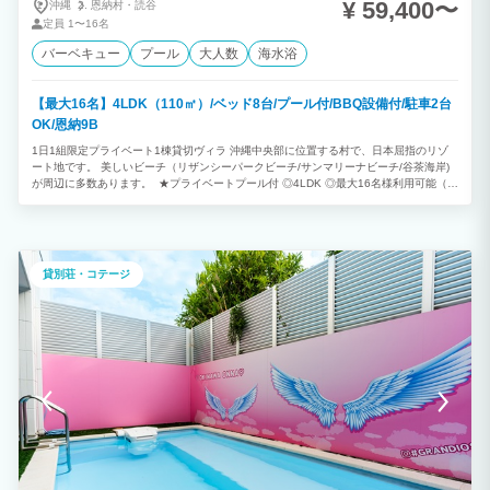
¥ 59,400〜
沖縄
恩納村・
読谷
定員
1〜16名
バーベキュー
プール
大人数
海水浴
【最大16名】4LDK（110㎡）/ベッド8台/プール付/BBQ設備付/駐車2台
OK/恩納9B
1日1組限定プライベート1棟貸切ヴィラ 沖縄中央部に位置する村で、日本屈指のリゾ
ート地です。 美しいビーチ（リザンシーパークビーチ/サンマリーナビーチ/谷茶海岸)
が周辺に多数あります。 ★プライベートプール付 ◎4LDK ◎最大16名様利用可能（消
防法の規定により、子どもと乳幼児も人数に含まれます） ※ご予約は2泊以上から承っ
ております。
貸別荘・コテージ