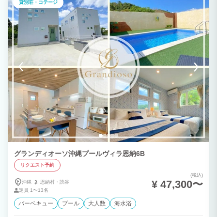
貸別荘・コテージ
ョ・アヒージョ・アクアパッツァ。 伊勢海老なし 7,000円 / 伊勢海老付き 10,000円
（要予約） --- 最大9名 1棟完全貸切 さとうきび畑と牧場に囲まれたプライベート空
間。 家族も友人グループも全員で同じ屋根の下に。 お子様が走り回れる広いリビン
グ、料理店並みのキッチン。 --- ゆいゆいの特典 --- 提携格安レンタカーご紹介5000円
～（予約確定後） 宮古空港送迎無料 / 下地空港は片道2,000円 シュノーケル・ライフ
ジャケット貸出 500円/日 Wi-Fi・各部屋エアコン完備 BBQ・花火OK（指定場所） ---
ロケーション --- 宮古空港から車15分 新城海岸・吉野海岸まで20分 近くの海まで5分
市街地から離れた分、星空・静けさ・プライベート感は最高です。
グランディオーソ沖縄プールヴィラ恩納6B
リクエスト予約
(税込)
¥ 47,300〜
沖縄
恩納村・
読谷
定員
1〜13名
バーベキュー
プール
大人数
海水浴