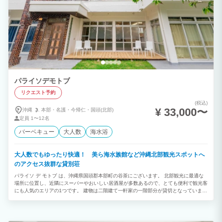
パライソデモトブ
リクエスト予約
(税込)
¥ 33,000〜
沖縄
本部・
名護・
今帰仁・
国頭(北部)
定員
1〜12名
バーベキュー
大人数
海水浴
大人数でもゆったり快適！ 美ら海水族館など沖縄北部観光スポットへ
のアクセス抜群な貸別荘
パライソ デ モトブ は、沖縄県国頭郡本部町の谷茶にございます。 北部観光に最適な
場所に位置し、近隣にスーパーやおいしい居酒屋が多数あるので、とても便利で観光客
にも人気のエリアの1つです。 建物は二階建て一軒家の一階部分が貸切となっています
ので、お子様をお連れの方や、3世帯での家族旅行、お友達家族同士での御宿泊者に特
に喜ばれます。 洗濯機・ガス乾燥機もあるので、長期滞在にも向いてます。 夜はとて
も静かで、ウッドデッキから庭を眺めながらのビールが最高です。 庭も広くて、庭を
囲うように木や植物が生えているため、近隣から隔離されたプライベート空間となって