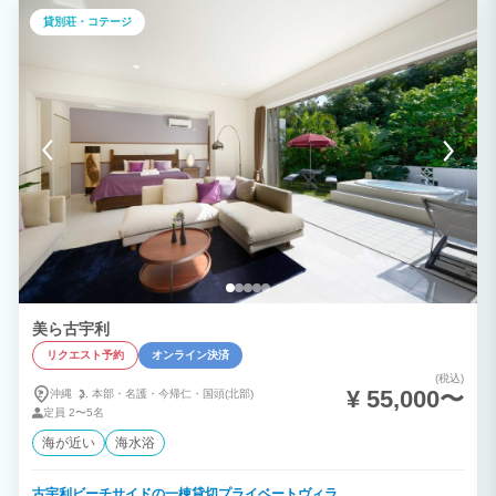
おります。 多忙な日常を忘れ、リラックスできます。テントを持ち込んでお庭でキャ
貸別荘・コテージ
ンプをしていただいても構いません。手持ち花火もＯＫです。 ウッドデッキや庇部分
の照明を消すと、晴れている日は星が見えます。 大人数の友達同士・模合仲間でワイ
ワイするのも良し、ファミリーでゆっくり過ごすも良しのペンションです。 バーベキ
ューセットもご用意しておりますので皆さんでお楽しみ下さい♪
美ら古宇利
リクエスト予約
オンライン決済
(税込)
¥ 55,000〜
沖縄
本部・
名護・
今帰仁・
国頭(北部)
定員
2〜5名
海が近い
海水浴
古宇利ビーチサイドの一棟貸切プライベートヴィラ