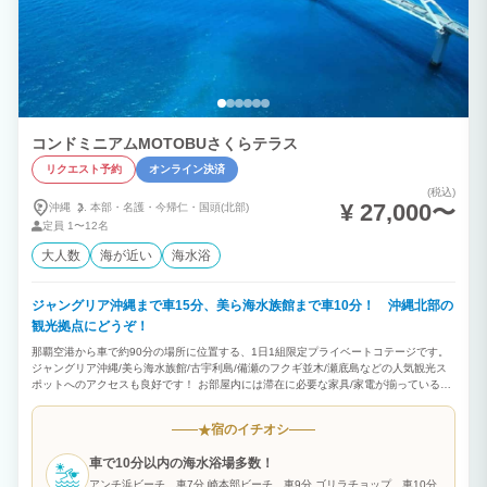
コンドミニアムMOTOBUさくらテラス
リクエスト予約
オンライン決済
(税込)
¥ 27,000〜
沖縄
本部・
名護・
今帰仁・
国頭(北部)
定員
1〜12名
大人数
海が近い
海水浴
ジャングリア沖縄まで車15分、美ら海水族館まで車10分！ 沖縄北部の
観光拠点にどうぞ！
那覇空港から車で約90分の場所に位置する、1日1組限定プライベートコテージです。
ジャングリア沖縄/美ら海水族館/古宇利島/備瀬のフクギ並木/瀬底島などの人気観光ス
ポットへのアクセスも良好です！ お部屋内には滞在に必要な家具/家電が揃っているの
で、短期の連泊でも長期滞在でも快適にお過ごしいただけます。 2階建1棟（100㎡）
1F ：LDK16帖/和室4.5畳/バストイレ 2F ：洋室7.5帖/洋室6.5帖/洋室6帖/サービスル
宿のイチオシ
★
ーム3.3帖/トイレ 収容人数：最大12名 ベッドルーム：①ダブルベッド×2台/②ダブル
ベッド×2台/③ダブルベッド×1台/④布団×2組 届出：北保第Ｒ３－６号
車で10分以内の海水浴場多数！
アンチ浜ビーチ 車7分 崎本部ビーチ 車9分 ゴリラチョップ 車10分