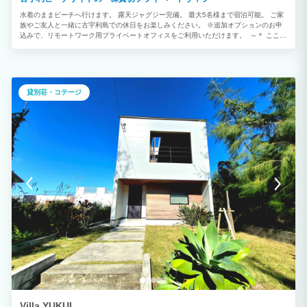
水着のままビーチへ行けます。 露天ジャグジー完備。 最大5名様まで宿泊可能。 ご家
族やご友人と一緒に古宇利島での休日をお楽しみください。 ※追加オプションのお申
込みで、リモートワーク用プライベートオフィスをご利用いただけます。 ～＊ ここが
ポイント ＊～ ■必要なものを完備。長期滞在でも快適にお過ごしいただけます。 ■チ
ェックインからチェックアウトまで完全非対面で対応。 プライベート性を重視する
方にもおすすめです。 ■追加オプションのプライベートオフィスで快適なワーケーシ
ョンを。 パソコンをご持参いただくだけで、フルリモートワークが可能です。
貸別荘・コテージ
Villa YUKUI