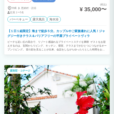
(税込)
¥ 35,000〜
沖縄
恩納村・
読谷
定員
1〜5名
バーベキュー
露天風呂
海水浴
【１日１組限定】海まで徒歩５分。カップルやご家族連れに人気！ジャ
グジー付きテラス＆バリアフリーの平屋プライベートヴィラ
ビーチも近い丘の高台で、リゾート感溢れるプライベートステイを満喫 ゲストをお迎
えするのは、玄関からリビング、キッチン、寝室、テラスまでがひとつにつながるオー
プンリビング。 皆の顔を見ることが出来、会話をしながらゆったりとした時間をお過
ごしいただけます。 想い出に深く残る沖縄を、少人数でお楽しみ下さい。 一歩外に出
れば満天の星が望め、テラスでのBBQは最高の贅沢です。 また、テラスには６５イン
チの大画面テレビが設置されています。
貸別荘・コテージ