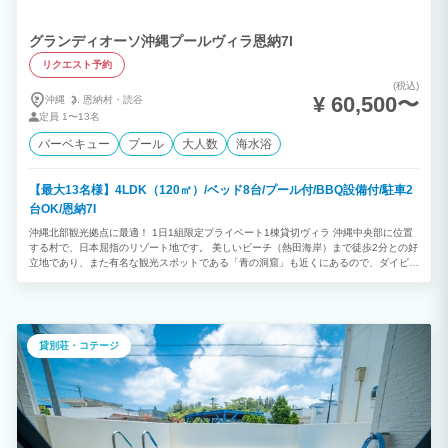
グランディオーソ沖縄プールヴィラ恩納7I
リクエスト予約
(税込)
¥ 60,500〜
沖縄
恩納村・
読谷
定員
1〜13名
バーベキュー
プール
大人数
海水浴
【最大13名様】4LDK（120㎡）/ベッド8台/プール付/BBQ設備付/駐車2
台OK/恩納7I
沖縄北部観光拠点に最適！ 1日1組限定プライベート1棟貸切ヴィラ 沖縄中央部に位置
する村で、日本屈指のリゾート地です。 美しいビーチ（熱田海岸）まで徒歩2分との好
立地であり、また有名な観光スポットである「青の洞窟」も近くにあるので、ダイビン
グ・シュノーケリングが楽しめます。 ★プライベートプール付 ◎4LDK ◎最大13 名
様利用可能 （消防法の規定により、子どもと乳幼児も人数に含まれます） ※ご予約は
2泊以上から承っております。
貸別荘・コテージ