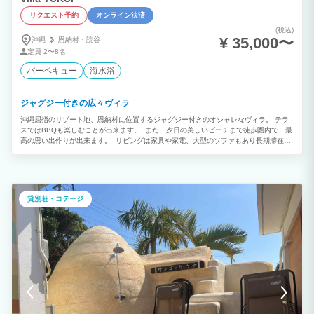
リクエスト予約
オンライン決済
(税込)
¥ 35,000〜
沖縄
恩納村・
読谷
定員
2〜8名
バーベキュー
海水浴
ジャグジー付きの広々ヴィラ
沖縄屈指のリゾート地、恩納村に位置するジャグジー付きのオシャレなヴィラ。 テラ
スではBBQも楽しむことが出来ます。 また、夕日の美しいビーチまで徒歩圏内で、最
高の思い出作りが出来ます。 リビングは家具や家電、大型のソファもあり長期滞在で
も過ごしやすい空間となっております。 テレビは、なんと58インチの大画面です。
寝室が3室あり、それぞれ ・ダブルベッド2台 ・シングルベッド2台 ・シングルベッド
2台 となっております。 なお、ベビーベッドもございますので、赤ちゃんがいても安
心してご利用頂けます。 お風呂は広い浴室に加え、別でシャールームもあるため様々
なタイプのグループ様でご利用頂けます。 当施設を拠点に、沖縄旅行が素晴らしいも
貸別荘・コテージ
のとなりますように。