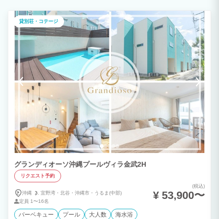
貸別荘・コテージ
グランディオーソ沖縄プールヴィラ金武2H
リクエスト予約
(税込)
¥ 53,900〜
沖縄
宜野湾・
北谷・
沖縄市・
うるま(中部)
定員
1〜16名
バーベキュー
プール
大人数
海水浴