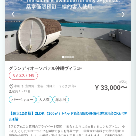
グランディオーソパデル沖縄ヴィラ1F
リクエスト予約
(税込)
¥ 33,000〜
沖縄
宜野湾・
北谷・
沖縄市・
うるま(中部)
定員
1〜12名
バーベキュー
大人数
海水浴
【最大12名様】2LDK（100㎡）/ベッド8台/BBQ設備付/駐車4台OK/パデ
ル1階
1フロア丸ごと貸切のプライベート空間 「暮らすように泊まる」をコンセプトに、 ゆ
ったりとしたスローライフを体験できるお部屋です。 ◎最大12名様まで宿泊可能 ※
消防法の規定により、お子様・乳幼児の方も定員人数に含まれます。 ◎BBQ設備付き