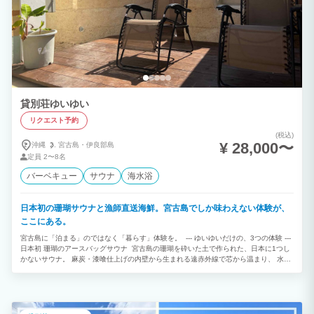
貸別荘ゆいゆい
リクエスト予約
(税込)
¥ 28,000〜
沖縄
宮古島・
伊良部島
定員
2〜8名
バーベキュー
サウナ
海水浴
日本初の珊瑚サウナと漁師直送海鮮。宮古島でしか味わえない体験が、
ここにある。
宮古島に「泊まる」のではなく「暮らす」体験を。 --- ゆいゆいだけの、3つの体験 ---
日本初 珊瑚のアースバッグサウナ 宮古島の珊瑚を砕いた土で作られた、日本に1つし
かないサウナ。 麻炭・漆喰仕上げの内壁から生まれる遠赤外線で芯から温まり、 水風
呂・外気浴で宮古の星空の下でととのう。 ロウリュ可能・チラー付き水風呂完備。 貸
切2時間30分 8,000円 / 1日貸切15,000円 --- 素潜り漁師オーナーの夜海鮮コース
「出発前に完璧な釣り旅行を予約してくれて、 満載で帰ってきました。彼のシーフー
ド料理は 私が食べた中で最高の料理です。 ミシュラン3つ星に匹敵します！」 実際の
ゲストより（原文：英語） その日の海でとれた食材をその夜の食卓へ。 カルパッチ