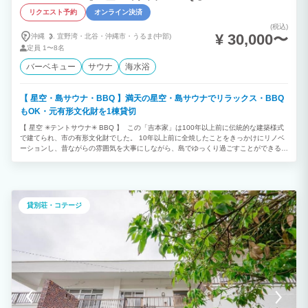
リクエスト予約
オンライン決済
(税込)
¥ 30,000〜
沖縄
宜野湾・
北谷・
沖縄市・
うるま(中部)
定員
1〜8名
バーベキュー
サウナ
海水浴
【 星空・島サウナ・BBQ 】満天の星空・島サウナでリラックス・BBQ
もOK・元有形文化財を1棟貸切
【 星空 ✳︎テントサウナ✳︎ BBQ 】 この「吉本家」は100年以上前に伝統的な建築様式
で建てられ、市の有形文化財でした。 10年以上前に全焼したことをきっかけにリノベ
ーションし、昔ながらの雰囲気を大事にしながら、島でゆっくり過ごすことができる「
totono house 」ができました。 歩いて1分程で海に行け 満天の星空の下、テント型の
サウナでリラックスすることもできます。 また浜比嘉島は神が住む島と言われ沖縄の
パワースポットとして有名です。 橋でつながっているので、10分-15分車で移動すれ
ばコンビニやスーパーもあり買い物に便利です。 専用の無料駐車場とWi-Fiもあり、ビ
ジネスやリゾートでの利用におすすめです。 キッチンでは自炊することができ、住む
貸別荘・コテージ
ように滞在することができる設備が充実しており、ロングステイもおすすめです。 沖
縄の中部に位置するので、北や南へアクセスが便利です。 ■オプション■ ※有料 ・島
サウナ（テントサウナ） ・BBQ機材セット ・BBQ食材&機材セット ・マリンアクティ
ビティ ※オプション希望の際はご予約時に料金等メッセージにてご連絡ください