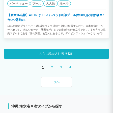
バーベキュー
プール
大人数
海水浴
【最大16名様】4LDK（110㎡）/ベッド8台/プール付/BBQ設備付/駐車2
台OK/恩納7E
1日1組限定プライベート1棟貸切ヴィラ 沖縄中央部に位置する村で、日本屈指のリゾ
ート地です。 美しいビーチ（熱田海岸）まで徒歩2分との好立地であり、また有名な観
光スポットである「青の洞窟」も近くにあるので、ダイビング・シュノーケリングが楽
しめます。 ★プライベートプール付 ◎4LDK ◎最大16名様利用可能 （消防法の規定
により、子どもと乳幼児も人数に含まれます） ※ご予約は2泊以上から承っておりま
す。
さらに読み込む
残り42件
1
2
3
4
次へ
沖縄 海水浴 × 宿タイプから探す