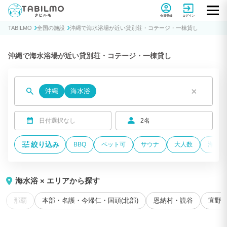
貸別荘コテージ・一棟貸し宿泊予約サイトTABILMO(タビルモ)
会員登録
ログイン
TABILMO
全国の施設
沖縄で海水浴場が近い貸別荘・コテージ・一棟貸し
沖縄で海水浴場が近い貸別荘・コテージ・一棟貸し
×
沖縄
海水浴
日付選択なし
2名
絞り込み
BBQ
ペット可
サウナ
大人数
海が近
海水浴 × エリアから探す
那覇
本部・名護・今帰仁・国頭(北部)
恩納村・読谷
宜野湾