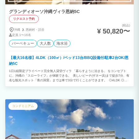
グランディオーソ沖縄ヴィラ恩納5C
リクエスト予約
(税込)
¥ 50,820〜
沖縄
恩納村・
読谷
定員
1〜16名
バーベキュー
大人数
海水浴
【最大16名様】4LDK（100㎡）/ベッド13台/BBQ設備付/駐車2台OK/恩
納5C
1日1組限定プライベート完全無人貸切ヴィラ 「暮らすように泊まる」 をコンセプト
に、沖縄の「スローライフ」が体験できる。 美しいビーチ(ザネー浜)まで徒歩7分、有
名な観光スポット「青の洞窟」までは車で3分で行くことができます。 ◎4LDK ◎最
大16名様利用可能 （消防法の規定により、子どもと乳幼児も人数に含まれます） ※ご
予約は2泊以上から承っております。
コンドミニアム