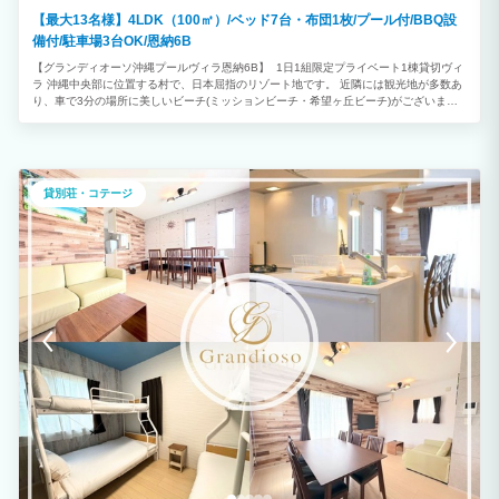
【最大13名様】4LDK（100㎡）/ベッド7台・布団1枚/プール付/BBQ設
備付/駐車場3台OK/恩納6B
【グランディオーソ沖縄プールヴィラ恩納6B】 1日1組限定プライベート1棟貸切ヴィ
ラ 沖縄中央部に位置する村で、日本屈指のリゾート地です。 近隣には観光地が多数あ
り、車で3分の場所に美しいビーチ(ミッションビーチ・希望ヶ丘ビーチ)がございま
す。 ★プライベートプール付 ◎4LDK ◎最大13名様利用可能（消防法の規定により、
子どもと乳幼児も人数に含まれます） ※ご予約は2泊以上から承っております。
貸別荘・コテージ