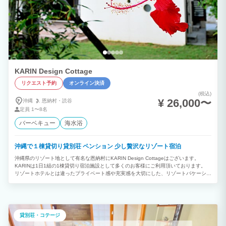
KARIN Design Cottage
リクエスト予約
オンライン決済
(税込)
¥ 26,000〜
沖縄
恩納村・
読谷
定員
1〜8名
バーベキュー
海水浴
沖縄で１棟貸切り貸別荘 ペンション 少し贅沢なリゾート宿泊
沖縄県のリゾート地として有名な恩納村にKARIN Design Cottageはございます。
KARINは1日1組の1棟貸切り宿泊施設として多くのお客様にご利用頂いております。
リゾートホテルとは違ったプライベート感や充実感を大切にした、リゾートバケーショ
ンでヴィラやコテージ、貸別荘をお探しの方にご満足頂けます。 最大8名様までご宿泊
が可能な広々とした施設でキッチンも完備しており、お客様のお荷物は鞄一つでも安心
して過ごせるよう施設の備品も充実させております。
貸別荘・コテージ