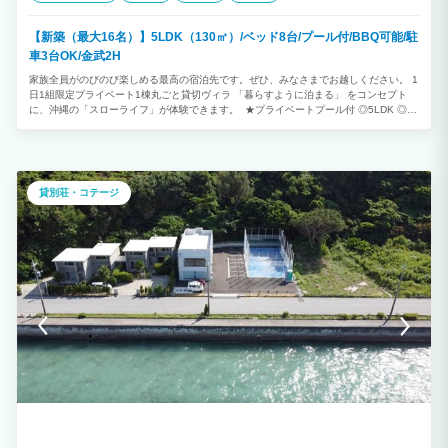
【新築（最大16名）】5LDK（130㎡）/ベッド8台/プール付/BBQ可能/駐
車3台OK/金武2H
家族全員がのびのび楽しめる最高の宿泊先です。ぜひ、みなさまでお越しください。 1
日1組限定プライベート1棟丸ごと貸切ヴィラ 「暮らすように泊まる」 をコンセプト
に、沖縄の「スローライフ」が体験できます。 ★プライベートプール付 ◎5LDK ◎最
大16 名様利用可能（消防法の規定により、子どもと乳幼児も人数に含まれます） ※ご
予約は2泊以上から承っております。
貸別荘・コテージ