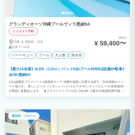
グランディオーソ沖縄プールヴィラ恩納9A
リクエスト予約
(税込)
¥ 59,400〜
沖縄
恩納村・
読谷
定員
1〜16名
バーベキュー
プール
大人数
海水浴
【最大16名様】4LDK（110㎡）/ベッド8台/プール付/BBQ設備付/駐車2
台OK/恩納9A
1日1組限定プライベート1棟貸切ヴィラ 沖縄中央部に位置する村で、日本屈指のリゾ
ート地です。 美しいビーチ（リザンシーパークビーチ/サンマリーナビーチ/谷茶海岸)
が周辺に多数あります。 ★プライベートプール付 ◎4LDK ◎最大16名様利用可能（消
防法の規定により、子どもと乳幼児も人数に含まれます） ※ご予約は2泊以上から承っ
ております。
貸別荘・コテージ