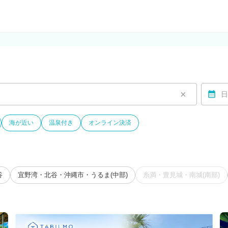
ルモ)
×
日
海が近い
温泉付き
オンライン決済
谷
宜野湾・北谷・沖縄市・うるま(中部)
糸満・豊見城・南城(南部)