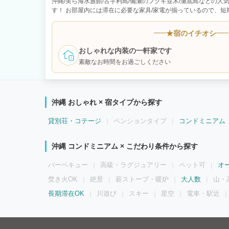
沖縄/美ら海水族館/古宇利島/備瀬のフクギ並木/瀬底島などの
す！ お部屋内には滞在に必要な家具/家電が揃っているので、
ごしいただけます。 2階建1棟（100㎡） 1F ：LDK16帖/和室4.5
6.5帖/洋室6帖/サービスルーム3.3帖/トイレ 収容人数：最大12
★
宿のイチオシ
②ダブルベッド×2台/③ダブルベッド×1台/④布団×2組 届出：
おしゃれな内装の一軒家です
素敵なお時間をお過ごしください
沖縄 おしゃれ × 宿タイプから探す
貸別荘・コテージ
ペンションタイプ
コンドミニアム
沖縄 コンドミニアム × こだわり条件から探す
バーベキュー
高級・ラグジュアリー
ペット可
オ
焚き火OK
絶景
薪ストーブ・暖炉
大人数
山・
長期滞在OK
川遊び
スキー
星空
電車・駅近