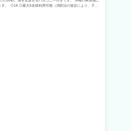
ったの30秒。海を見渡せるバルコニー付きです。 沖縄の爽快感に
す。 ◎1K ◎最大6名様利用可能（消防法の規定により、子ど
ご予約は2泊以上から承っております。