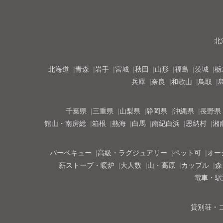
北
北海道
青森
岩手
宮城
秋田
山形
福島
茨城
栃
兵庫
奈良
和歌山
鳥取
千葉県
三重県
山梨県
静岡県
沖縄県
長野県
館山・南房総
箱根
熱海
白馬
南紀白浜
恩納村
湘
バーベキュー
高級・ラグジュアリー
ペット可
オー
薪ストーブ・暖炉
大人数
山・高原
カップル
森
電車・駅
貸別荘・