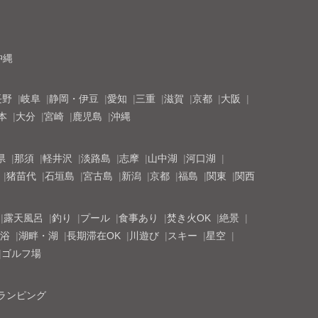
沖縄
長野
岐阜
静岡・伊豆
愛知
三重
滋賀
京都
大阪
本
大分
宮崎
鹿児島
沖縄
県
那須
軽井沢
淡路島
志摩
山中湖
河口湖
猪苗代
石垣島
宮古島
新潟
京都
福島
関東
関西
露天風呂
釣り
プール
食事あり
焚き火OK
絶景
浴
湖畔・湖
長期滞在OK
川遊び
スキー
星空
ゴルフ場
ランピング