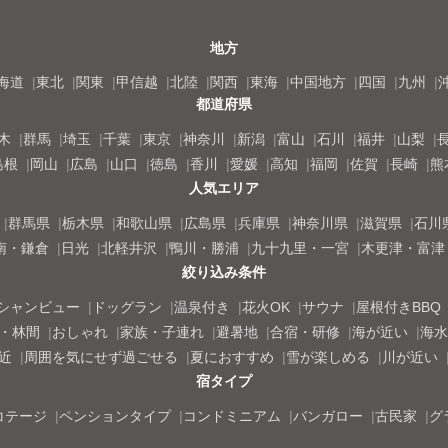
地方
海道
東北
関東
甲信越
北陸
関西
東海
中国地方
四国
九州
都道府県
木
群馬
埼玉
千葉
東京
神奈川
新潟
富山
石川
福井
山梨
島根
岡山
広島
山口
徳島
香川
愛媛
高知
福岡
佐賀
長崎
熊
人気エリア
群馬県
栃木県
和歌山県
広島県
兵庫県
神奈川県
滋賀県
石川
南・鎌倉
日光
北軽井沢
鴨川・勝浦
九十九里・一宮
木更津・富津
絞り込み条件
シャンビュー
ドッグラン
温泉付き
花火OK
サウナ
屋根付きBBQ
・林間
おしゃれ
家族・子連れ
避暑地
合宿・研修
海が近い
海水
近
周囲を気にせず過ごせる
夏におすすめ
雪が楽しめる
川が近い
宿タイプ
コテージ
ペンションタイプ
コンドミニアム
バンガロー
古民家
グ