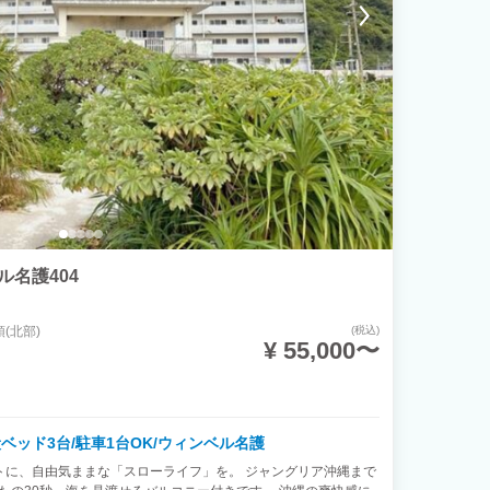
ル名護404
(北部)
(税込)
¥ 55,000〜
段ベッド3台/駐車1台OK/ウィンベル名護
トに、自由気ままな「スローライフ」を。 ジャングリア沖縄まで