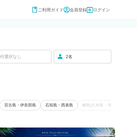
ご利用ガイド
会員登録
ログイン
付選択なし
2名
宮古島・伊良部島
石垣島・西表島
離島(久米島・与那国島・慶良