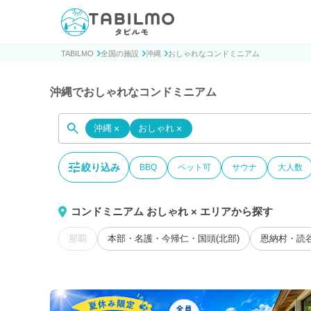
貸別荘コテージ・一棟貸し宿泊予約サイトTABILMO(タビ
TABILMO
全国の施設
沖縄
おしゃれなコンドミニアム
沖縄でおしゃれなコンドミニアム
沖縄
×
おしゃれ
×
絞り込み
BBQ
ペット可
サウナ
大人数
コンドミニアム おしゃれ × エリアから探す
那覇
本部・名護・今帰仁・国頭(北部)
恩納村・読