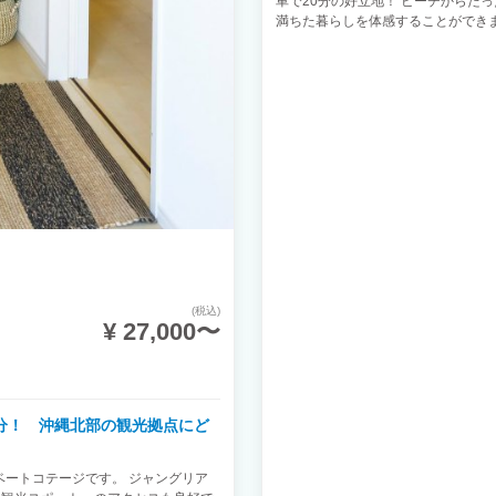
車で20分の好立地！ ビーチからた
満ちた暮らしを体感することができま
もと乳幼児も人数に含まれます） ※
(税込)
¥ 27,000〜
0分！ 沖縄北部の観光拠点にど
ベートコテージです。 ジャングリア