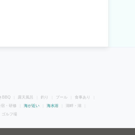
きBBQ
露天風呂
釣り
プール
食事あり
合宿・研修
海が近い
海水浴
湖畔・湖
ゴルフ場