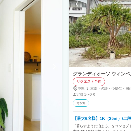
グランディオーソ ウィンベ
リクエスト予約
沖縄
本部・
名護・
今帰仁・
国頭
定員
1〜6名
海水浴
【最大6名様】1K（25㎡）/二
「暮らすように泊まる」をコンセプ