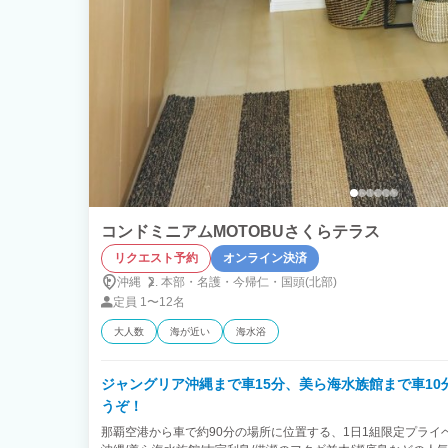
コンドミニアムMOTOBUさくらテラス
リクエスト予約
オンライン決済
沖縄
本部・
名護・
今帰仁・
国頭(北部)
定員
1〜12名
大人数
海が近い
海水浴
ジャングリア沖縄まで車15分、美ら海水族館まで車1
うぞ！
那覇空港から車で約90分の場所に位置する、1日1組限定プライ