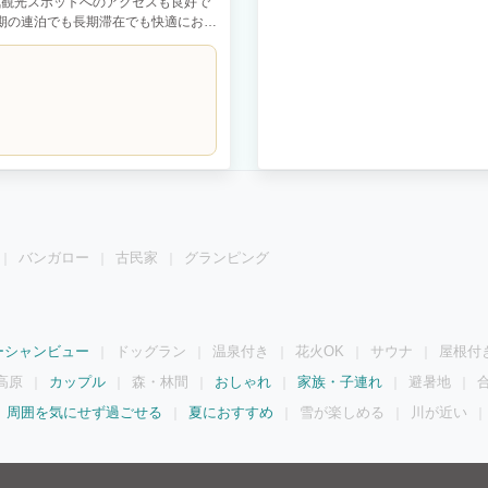
人気観光スポットへのアクセスも良好で
短期の連泊でも長期滞在でも快適にお過
畳/バストイレ 2F ：洋室7.5帖/洋室
名 ベッドルーム：①ダブルベッド×2台/
北保第Ｒ３－６号
バンガロー
古民家
グランピング
ーシャンビュー
ドッグラン
温泉付き
花火OK
サウナ
屋根付
高原
カップル
森・林間
おしゃれ
家族・子連れ
避暑地
周囲を気にせず過ごせる
夏におすすめ
雪が楽しめる
川が近い