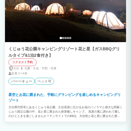
くじゅう花公園キャンピングリゾート花と星【ガスBBQグリ
ルタイプ&1泊2食付き】
リクエスト予約
大分
九重・
久住・
竹田・
玖珠
定員
1〜4名
バーベキュー
ペット可
星空とお花に囲まれた、手軽にグランピングを楽しめるキャンピングリ
ゾート
大分県竹田市にあるくじゅう花公園、久住高原に広がるお花のパノラマと雄大な阿蘇く
じゅう国立公園の中、花と星に囲まれた絶景癒しキャンプ。 高原の風に誘われて癒し
のひとときを過ごしませんか？テンサイトでのBBQ、大自然と花と星に囲まれた贅沢
な時間とお食事をお楽しみください！ ※1予約に付き4名様までのご対応となります。
【子供料金に関して】 2〜12歳までのお客様は子供料金が発生します。 ※子供の寝
具、お食事のご料金が含まれています。 ※不要の場合は別途、ご連絡ください。