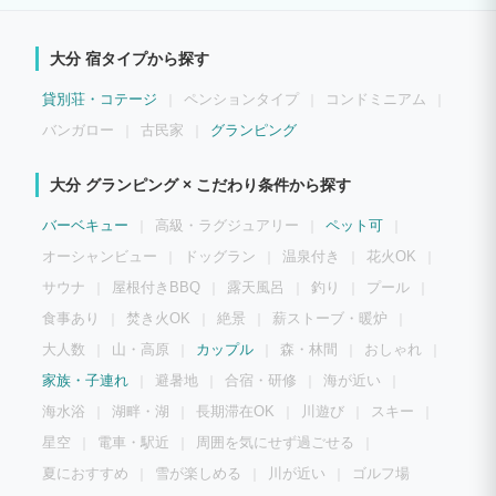
大分 宿タイプから探す
貸別荘・コテージ
ペンションタイプ
コンドミニアム
バンガロー
古民家
グランピング
大分 グランピング × こだわり条件から探す
バーベキュー
高級・ラグジュアリー
ペット可
オーシャンビュー
ドッグラン
温泉付き
花火OK
サウナ
屋根付きBBQ
露天風呂
釣り
プール
食事あり
焚き火OK
絶景
薪ストーブ・暖炉
大人数
山・高原
カップル
森・林間
おしゃれ
家族・子連れ
避暑地
合宿・研修
海が近い
海水浴
湖畔・湖
長期滞在OK
川遊び
スキー
星空
電車・駅近
周囲を気にせず過ごせる
夏におすすめ
雪が楽しめる
川が近い
ゴルフ場