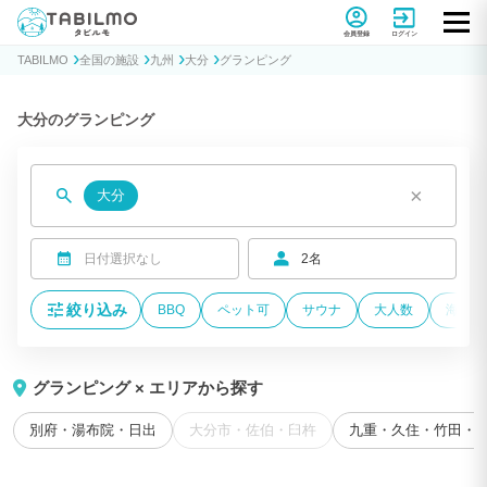
貸別荘コテージ・一棟貸し宿泊予約サイトTABILMO(タビルモ)
会員登録
ログイン
TABILMO
全国の施設
九州
大分
グランピング
大分のグランピング
×
大分
日付選択なし
2名
絞り込み
BBQ
ペット可
サウナ
大人数
海が近
グランピング × エリアから探す
別府・湯布院・日出
大分市・佐伯・臼杵
九重・久住・竹田・