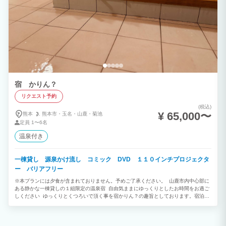
宿 かりん？
リクエスト予約
(税込)
¥ 65,000〜
熊本
熊本市・
玉名・
山鹿・
菊池
定員
1〜6名
温泉付き
一棟貸し 源泉かけ流し コミック DVD １１０インチプロジェクタ
ー バリアフリー
※本プランには夕食が含まれておりません。予めご了承ください。 山鹿市内中心部に
ある静かな一棟貸しの１組限定の温泉宿 自由気ままにゆっくりとしたお時間をお過ご
しください ゆっくりとくつろいで頂く事を宿かりん？の趣旨としております。宿泊
中、お客様の空間へは原則立ち入りません。その為連泊の場合、シーツ交換や室内清掃
は原則として行っておりません。 ■ 朝食材料サービス ■ 地元の食材を利用した朝
食材料サービスをスタート致しました。 宿である程度加工し準備した食材を利用し