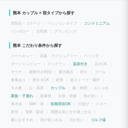
て、お客様で作って頂く形式となります。 ご宿泊の一週間前にお客様へ朝食案内のメ
ールをさせて頂きます。その際お客様のチェックイン予定日の２日前の午前中までに
「朝食希望」との返信を頂きましたら準備させて頂きます。 ■ おすすめ飲食情報 ■
熊本 カップル × 宿タイプから探す
近隣の飲食店はリーズナブルで美味しいお店が多数ございます。管理人おすすめの飲
食店についてご希望があれば当館の予約時に「近隣飲食店情報希望」とお知らせくださ
い。 飲食店については、満席の可能性がありますのでお早目の御予約をお勧めしま
貸別荘・コテージ
ペンションタイプ
コンドミニアム
す。 ■ マンガ館（別館） ■ 宿の裏手に常時３万冊の漫画が読み放題の『マンガ
館』を常設しております。是非ご利用ください。※マンガ館は、ここ半年の新作が補充
バンガロー
古民家
グランピング
できておりません。順次、補充して参ります。
熊本 こだわり条件から探す
バーベキュー
高級・ラグジュアリー
ペット可
オーシャンビュー
ドッグラン
温泉付き
花火OK
サウナ
屋根付きBBQ
露天風呂
釣り
プール
食事あり
焚き火OK
絶景
薪ストーブ・暖炉
大人数
山・高原
カップル
森・林間
おしゃれ
家族・子連れ
避暑地
合宿・研修
海が近い
海水浴
湖畔・湖
長期滞在OK
川遊び
スキー
星空
電車・駅近
周囲を気にせず過ごせる
夏におすすめ
雪が楽しめる
川が近い
ゴルフ場