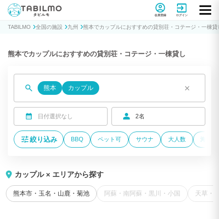
貸別荘コテージ・一棟貸し宿泊予約サイトTABILMO(タビルモ)
会員登録
ログイン
TABILMO
全国の施設
九州
熊本でカップルにおすすめの貸別荘・コテージ・一棟貸
熊本でカップルにおすすめの貸別荘・コテージ・一棟貸し
×
熊本
カップル
日付選択なし
2名
絞り込み
BBQ
ペット可
サウナ
大人数
海が近
カップル × エリアから探す
熊本市・玉名・山鹿・菊池
阿蘇・南阿蘇・黒川・小国
天草・