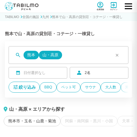
貸別荘コテージ・一棟貸し宿泊予約サイトTABILMO(タビルモ)
会員登録
ログイン
TABILMO
全国の施設
九州
熊本で山・高原の貸別荘・コテージ・一棟貸し
熊本で山・高原の貸別荘・コテージ・一棟貸し
×
熊本
山・高原
日付選択なし
2名
絞り込み
BBQ
ペット可
サウナ
大人数
海が近
山・高原 × エリアから探す
熊本市・玉名・山鹿・菊池
阿蘇・南阿蘇・黒川・小国
天草・