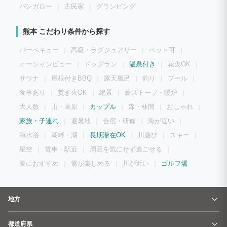
バンガロー
古民家
グランピング
熊本 こだわり条件から探す
バーベキュー
高級・ラグジュアリー
ペット可
オーシャンビュー
ドッグラン
温泉付き
花火OK
サウナ
屋根付きBBQ
露天風呂
釣り
プール
食事あり
焚き火OK
絶景
薪ストーブ・暖炉
大人数
山・高原
カップル
森・林間
おしゃれ
家族・子連れ
避暑地
合宿・研修
海が近い
海水浴
湖畔・湖
長期滞在OK
川遊び
スキー
星空
電車・駅近
周囲を気にせず過ごせる
夏におすすめ
雪が楽しめる
川が近い
ゴルフ場
地方
都道府県