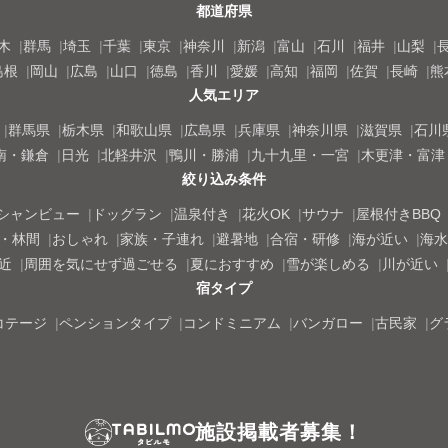
都道府県
木
群馬
埼玉
千葉
東京
神奈川
新潟
富山
石川
福井
山梨
島根
岡山
広島
山口
徳島
香川
愛媛
高知
福岡
佐賀
長崎
熊
人気エリア
群馬県
栃木県
和歌山県
広島県
兵庫県
神奈川県
滋賀県
石川
南・鎌倉
日光
北軽井沢
鴨川・勝浦
九十九里・一宮
木更津・富津
絞り込み条件
シャンビュー
ドッグラン
温泉付き
花火OK
サウナ
屋根付きBBQ
・林間
おしゃれ
家族・子連れ
避暑地
合宿・研修
海が近い
海水
近
周囲を気にせず過ごせる
夏におすすめ
雪が楽しめる
川が近い
宿タイプ
コテージ
ペンションタイプ
コンドミニアム
バンガロー
古民家
グ
施設掲載者募集！