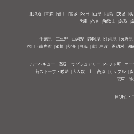
北海道
青森
岩手
宮城
秋田
山形
福島
茨城
栃
兵庫
奈良
和歌山
鳥取
千葉県
三重県
山梨県
静岡県
沖縄県
長野県
館山・南房総
箱根
熱海
白馬
南紀白浜
恩納村
湘
バーベキュー
高級・ラグジュアリー
ペット可
オー
薪ストーブ・暖炉
大人数
山・高原
カップル
森
電車・駅
貸別荘・