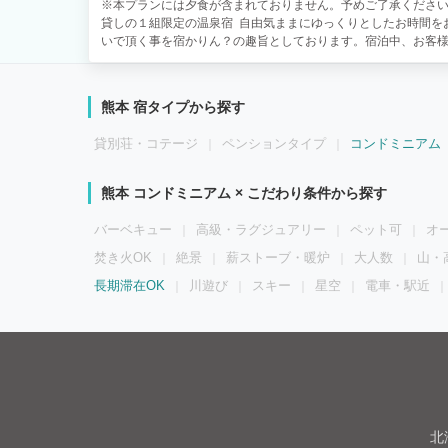
※本プランには夕食が含まれておりません。予めご了承ください
貸しの１組限定の温泉宿 自由気ままにゆっくりとしたお時間を
いで頂く事を宿かりん？の趣旨としております。宿泊中、お客
の為連泊の場合、シーツ交換や室内清掃は原則として行っており
地元の食材を利用した朝食材料サービスをスタート致しました。
利用して、お客様で作って頂く形式となります。 ご宿泊の一週
熊本 宿タイプから探す
せて頂きます。その際お客様のチェックイン予定日の２日前の
頂きましたら準備させて頂きます。 ■ おすすめ飲食情報 ■ 
貸別荘・コテージ
ペンションタイプ
コンドミニアム
いお店が多数ございます。管理人おすすめの飲食店についてご
食店情報希望」とお知らせください。 飲食店については、満席
約をお勧めします。 ■ マンガ館（別館） ■ 宿の裏手に常時
熊本 コンドミニアム × こだわり条件から探す
館』を常設しております。是非ご利用ください。※マンガ館は
せん。順次、補充して参ります。
バーベキュー
高級・ラグジュアリー
ペット可
オ
焚き火OK
絶景
薪ストーブ・暖炉
大人数
山・
長期滞在OK
川遊び
スキー
星空
電車・駅近
北