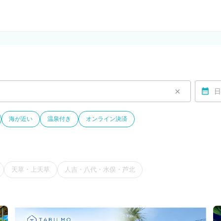
ルモ)
×
日
海が近い
温泉付き
オンライン決済
天草・上天草
人吉・八代・水俣・芦北