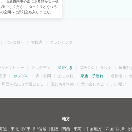
。 山鹿市内中心部にある静かな一棟
お過ごしください ゆっくりとくつろ
様の空間へは原則立ち入りません。そ
ません。 ■ 朝食材料サービス ■
 宿である程度加工し準備した食材を
間前にお客様へ朝食案内のメールをさ
午前中までに「朝食希望」との返信を
近隣の飲食店はリーズナブルで美味し
バンガロー
古民家
グランピング
希望があれば当館の予約時に「近隣飲
の可能性がありますのでお早目の御予
３万冊の漫画が読み放題の『マンガ
、ここ半年の新作が補充できておりま
ーシャンビュー
ドッグラン
温泉付き
花火OK
サウナ
屋根付
高原
カップル
森・林間
おしゃれ
家族・子連れ
避暑地
周囲を気にせず過ごせる
夏におすすめ
雪が楽しめる
川が近い
地方
海道
東北
関東
甲信越
北陸
関西
東海
中国地方
四国
九州