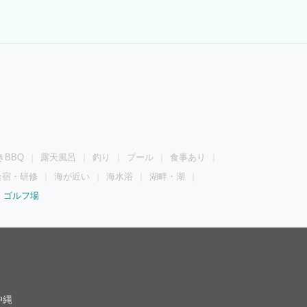
きBBQ
露天風呂
釣り
プール
食事あり
合宿・研修
海が近い
海水浴
湖畔・湖
ゴルフ場
沖縄