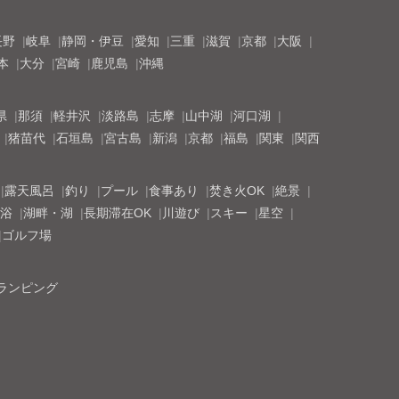
長野
岐阜
静岡・伊豆
愛知
三重
滋賀
京都
大阪
本
大分
宮崎
鹿児島
沖縄
県
那須
軽井沢
淡路島
志摩
山中湖
河口湖
猪苗代
石垣島
宮古島
新潟
京都
福島
関東
関西
露天風呂
釣り
プール
食事あり
焚き火OK
絶景
浴
湖畔・湖
長期滞在OK
川遊び
スキー
星空
ゴルフ場
ランピング