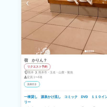
宿 かりん？
リクエスト予約
熊本
熊本市・
玉名・
山鹿・
菊池
定員
1〜6名
温泉付き
一棟貸し 源泉かけ流し コミック DVD １１０イ
リー