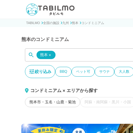
貸別荘コテージ・一棟貸し宿泊予約サイトTABILMO(タビ
TABILMO
全国の施設
九州
熊本
コンドミニアム
熊本のコンドミニアム
熊本
×
絞り込み
BBQ
ペット可
サウナ
大人数
コンドミニアム × エリアから探す
熊本市・玉名・山鹿・菊池
阿蘇・南阿蘇・黒川・小国