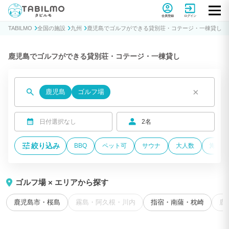
貸別荘コテージ・一棟貸し宿泊予約サイトTABILMO(タビルモ)
会員登録
ログイン
TABILMO
全国の施設
九州
鹿児島でゴルフができる貸別荘・コテージ・一棟貸し
鹿児島でゴルフができる貸別荘・コテージ・一棟貸し
×
鹿児島
ゴルフ場
日付選択なし
2名
絞り込み
BBQ
ペット可
サウナ
大人数
海が近
ゴルフ場 × エリアから探す
鹿児島市・桜島
霧島・阿久根・川内
指宿・南薩・枕崎
鹿