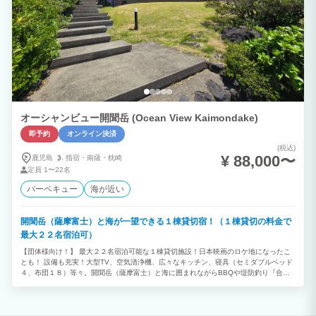
オーシャンビュー開聞岳 (Ocean View Kaimondake)
即予約
オンライン決済
(税込)
¥ 88,000〜
鹿児島
指宿・
南薩・
枕崎
定員
1〜22名
バーベキュー
海が近い
開聞岳（薩摩富士）と海が一望できる１棟貸切宿！（１棟貸切の料金で
最大２２名宿泊可）
【団体様向け！】 最大２２名宿泊可能な１棟貸切施設！日本映画のロケ地になったこ
とも！ 設備も充実！大型TV、空気清浄機、広々なキッチン、寝具（セミダブルベッド
４、布団１８）等々。開聞岳（薩摩富士）と海に囲まれながらBBQや堤防釣り『合
宿・社員旅行・ワーケーション』様々な場面で活用できる宿！ ーーーーー ■施設情報
建物２Fは個室階（洋室＋和室１２畳／洋室／和室１０畳の３タイプの個室）となり、
各室内には浴槽・トイレ付。建物１F共有スペースではドラム式洗濯機ご利用（無料）
できます。 ーーーーー ■設備等 ★建物１Fは共有スペース 間取り：リビング／居間１