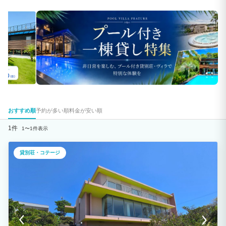
おすすめ順
予約が多い順
料金が安い順
1件
1〜1件表示
貸別荘・コテージ