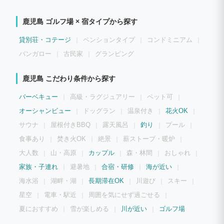
０畳／キッチン／ランドリールーム／男女別トイレ 設備：大型TV／中型TV／空気清浄
機２台／ドラム式洗濯機／冷蔵庫／炊飯器／電子レンジ／トースター／電子ケトル／３
鹿児島 ゴルフ場 × 宿タイプから探す
口ガスコンロ／ホットプレート／食器・鍋類／カトラリー類／Wi-Fi ★建物２Fは個室
階（３部屋） 部屋名「プレジデント」 間取り：洋室／和室１２畳／独立洗面台／浴室
／トイレ 設備：セミダブルベッド２台／布団／TV／ドライヤー／タオル・アメニティ
貸別荘・コテージ
ペンションタイプ
コンドミニアム
ー類／Wi-Fi 部屋名「センチュリー」 間取り：洋室／ユニットバス 設備：セミダブル
ベッド２台／TV／ドライヤー／タオル・アメニティー類／Wi-Fi 部屋名「キャディラ
バンガロー
古民家
グランピング
ック」 間取り：和室１０畳／独立洗面台／浴室／トイレ 設備：布団／TV／ドライヤー
／タオル・アメニティー類／Wi-Fi ーーーーー ■お食事に関して 食器類・調理器具・
BBQセット（BBQコンロ／網／炭／着火剤／トング／折畳式椅子）等ご自由にご利用
鹿児島 こだわり条件から探す
ください。（BBQをされた際、炭は使用されたアルミバットに水を入れて野外に置い
ておいて下さい） 飲食材・調味料類はお客様にてご準備ください。 ・コンビニやスー
バーベキュー
高級・ラグジュアリー
ペット可
パーまで車で約１０分 ・指宿市の飲食街まで車で約２０分 ーーーーー ■チェックイン
に関して ・セルフチェックインシステム チェックイン／チェックアウトは室内のタブ
オーシャンビュー
ドッグラン
温泉付き
花火OK
レットでご登録になります。 ご協力をお願いいたします。 ・電子キーの暗証番号 電
子ロックキーの解除番号をお客様のメールアドレスへチェックイン前日にお送りいたし
サウナ
屋根付きBBQ
露天風呂
釣り
プール
ます。
食事あり
焚き火OK
絶景
薪ストーブ・暖炉
大人数
山・高原
カップル
森・林間
おしゃれ
家族・子連れ
避暑地
合宿・研修
海が近い
海水浴
湖畔・湖
長期滞在OK
川遊び
スキー
星空
電車・駅近
周囲を気にせず過ごせる
夏におすすめ
雪が楽しめる
川が近い
ゴルフ場