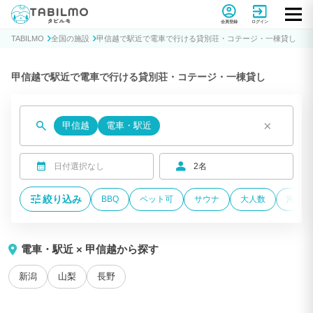
貸別荘コテージ・一棟貸し宿泊予約サイトTABILMO(タビルモ)
会員登録
ログイン
TABILMO
全国の施設
甲信越で駅近で電車で行ける貸別荘・コテージ・一棟貸し
甲信越で駅近で電車で行ける貸別荘・コテージ・一棟貸し
×
甲信越
電車・駅近
日付選択なし
2名
絞り込み
BBQ
ペット可
サウナ
大人数
海が近
電車・駅近 × 甲信越から探す
新潟
山梨
長野