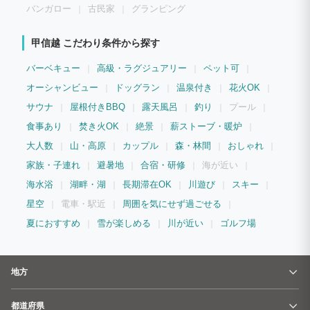
バンガロー
古民家
グランピング
甲信越 こだわり条件から探す
バーベキュー
高級・ラグジュアリー
ペット可
オーシャンビュー
ドッグラン
温泉付き
花火OK
サウナ
屋根付きBBQ
露天風呂
釣り
プール
食事あり
焚き火OK
絶景
薪ストーブ・暖炉
大人数
山・高原
カップル
森・林間
おしゃれ
家族・子連れ
避暑地
合宿・研修
海が近い
海水浴
湖畔・湖
長期滞在OK
川遊び
スキー
星空
電車・駅近
周囲を気にせず過ごせる
夏におすすめ
雪が楽しめる
川が近い
ゴルフ場
地方
都道府県