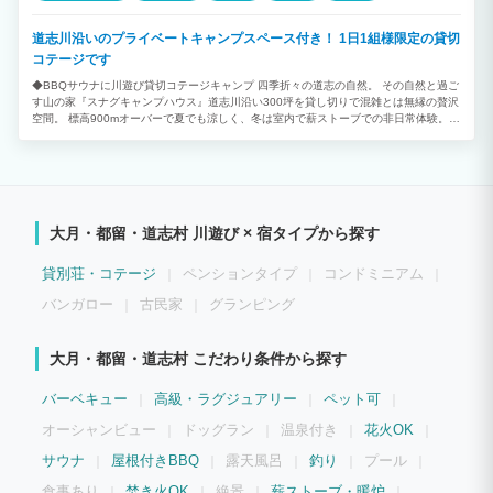
道志川沿いのプライベートキャンプスペース付き！ 1日1組様限定の貸切
コテージです
◆BBQサウナに川遊び貸切コテージキャンプ 四季折々の道志の自然。 その自然と過ご
す山の家『スナグキャンプハウス』道志川沿い300坪を貸し切りで混雑とは無縁の贅沢
空間。 標高900mオーバーで夏でも涼しく、冬は室内で薪ストーブでの非日常体験。
キャンプ好きはもちろんキャンプ初心者、子供連れの方にもおすすめです。 ◆1日1組
限定のプライベートコテージ 大自然あふれる森に佇む静かなプライベート別荘。 最大
10名まで宿泊可能なデザイナーズコテージ。 目の前の広い敷地内ではテントを張って
本格キャンプも可能！ 大人数での合宿や研修、子連れのファミリーやグループ旅行に
も最適です。 是非SNUG CAMP HOUSEで大自然を体験してください。 ◆雨でも安
心！屋根付きBBQ 雨でもBBQ可能な屋根ありのテラスあり。常設タープも設置済みな
大月・都留・道志村 川遊び × 宿タイプから探す
ので雨でもご安心ください。 1,000㎡の広々空間を完全プライベートで貸切。 川沿い
の好立地を周りを気にせず遊んでいただけます。 四季折々の道志の自然を満喫できま
す。焚き火、BBQ、薪ストーブ、花火など。遊び方は色々！ 道志の自然をゆっくりと
貸別荘・コテージ
ペンションタイプ
コンドミニアム
満喫していただきたいため２泊以上の宿泊を推奨致しております。 ◆土曜日・祝日・
祝前日 132,000円（税込）／一棟最大10名まで ◆トップシーズン ※GW・お盆、夏休
バンガロー
古民家
グランピング
み・SW・年末年始等の特定日です。 154,000円（税込）／一棟最大10名まで ◆平日
(月〜金) 平日のみ料金体系が異なり少人数でも宿泊しやすいように設定しております。
平日基本料金 44,000円 （4名様の宿泊費込み、最大宿泊人数10名様） ◆日曜日 日
大月・都留・道志村 こだわり条件から探す
曜基本料金66,000円 （6名様の宿泊費込み、最大宿泊人数10名様） 大人1名様追加ご
とに11,000円 ※こども料金 3歳までは無料（3歳以下は人数に含みませんので、タオ
バーベキュー
高級・ラグジュアリー
ペット可
ルなどもご持参ください） 4歳から小学生半額 中学生からは大人料金です。 ◆ペット
に関しましては別途追加料金を頂戴致します。 １頭あたり 3,300円 ※土間キッチン
オーシャンビュー
ドッグラン
温泉付き
花火OK
までの利用となりますので寝室までは入れないでください。 ◆連泊割 二泊以上連泊頂
いた場合、合計金額より10%OFF！！ シーズンにより割引額変動いたします。 アーリ
サウナ
屋根付きBBQ
露天風呂
釣り
プール
ーチェックイン、レイトチェックアウトは前後のご予約状況によりお受け出来ない事も
ございます。 予約の際に事前にご相談ください。 ※有料オプション テントサウナレ
食事あり
焚き火OK
絶景
薪ストーブ・暖炉