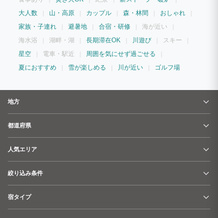
ンタル 別途追加料金 11,000円 キャンペーン価格のため薪はつきませんので、ご持参
ください。 ご希望される方は予約時にメッセージにて事前にお申し付けください。 現
大人数
山・高原
カップル
森・林間
おしゃれ
在は敷地内小屋にて常設しております。 台風や大雪等の天候状況によってはレンタル
不可とさせて頂く場合もございますのでご了承ください。 サウナ用の水着、ポンチョ
家族・子連れ
避暑地
合宿・研修
海が近い
等貸出はしておりません。ご持参ください。 ◆お支払い方法 銀行振込またはクレジッ
トカード払い （メールにて請求書URL送付） 支払い期日：ご予約確定後 1週間以内の
海水浴
湖畔・湖
長期滞在OK
川遊び
スキー
お支払いをお願い致します。※直前予約の場合はなるべくお早めのお支払いをお願いい
星空
電車・駅近
周囲を気にせず過ごせる
たします。 ■■ペット同伴及びオプションの申込方法■■ ペット同伴やオプションをご
希望の場合は、リクエスト予約の際に「その他連絡事項等」にその旨を記載いただく
夏におすすめ
雪が楽しめる
川が近い
ゴルフ場
か、メッセージ機能を通じて施設にお伝えください。追加料金が必要な場合は、施設か
ら提示された金額をお支払いいただきます。 ※追加料金が発生しても、マイページに
表示される料金は更新されません。施設から提示された金額が正規の料金となりますの
でご注意ください。
地方
都道府県
人気エリア
絞り込み条件
宿タイプ