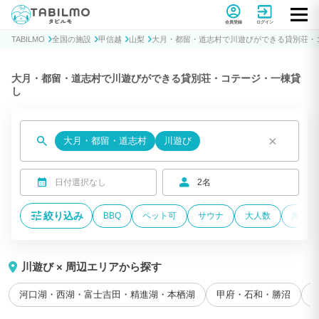
貸別荘コテージ・一棟貸し宿泊予約サイトTABILMO(タビルモ)
会員登録
ログイン
TABILMO
全国の施設
甲信越
山梨
大月・都留・道志村で川遊びができる貸別荘・
大月・都留・道志村で川遊びができる貸別荘・コテージ・一棟貸
し
×
大月・都留・道志村
川遊び
日付選択なし
2名
絞り込み
BBQ
ペット可
サウナ
大人数
海が近
川遊び × 周辺エリアから探す
河口湖・西湖・富士吉田・精進湖・本栖湖
甲府・石和・勝沼