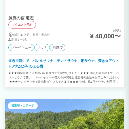
源流の宿 道志
リクエスト予約
(税込)
¥ 40,000〜
山梨
大月・
都留・
道志村
定員
1〜9名
バーベキュー
サウナ
川遊び
道志川沿いで バレルサウナ、テントサウナ、朝サウナ、焚き火アウト
ドア気分が味わえる宿
★★★山梨県産ヒノキのバレルサウナ完成致しました！★★★ 満点の星空の下で、バ
レルサウナで整い、バーベキューや焚火を仲間達と道志村の生活をお楽しみください。
★★★テントサウナで道志川ダイブもできます★★★ ☆朝、晩2度サウナご利用頂け
ます。 ☆朝サウナは最高です。 ☆施設から、道志川まで、30秒で行けます！！ 源流
で沢遊びを楽しめる1日1組限定の貸切別荘です。 道志川の沢風で夏は涼しく森林浴で
快適にお過ごしいただけます。 綺麗な渓流にはイワナ/ヤマメなども住んでいますよ！
雨天利用可能な大型デッキではバーベキューや、ピザ窯(使用料1,000円)でピザを作る
こともできます。 バーベキュー設備も充実しており、すぐにバーベキューが楽しめる
貸別荘・コテージ
よう炭をセットしておきます！ 貸切コテージなので、まるで自分の別荘のようにご利
用いただけます。 また焚火場では満天の星の下、炎と川のせせらぎを楽しめます！