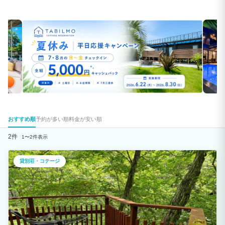
おすすめ順
予約が多い順
料金が安い順
2件
1〜2件表示
貸別荘・コテージ