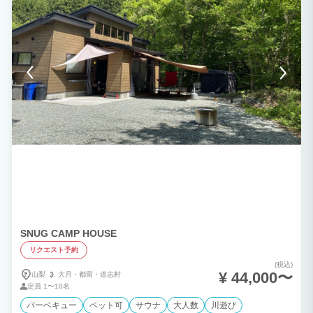
SNUG CAMP HOUSE
リクエスト予約
(税込)
¥ 44,000〜
山梨
大月・
都留・
道志村
定員
1〜10名
バーベキュー
ペット可
サウナ
大人数
川遊び