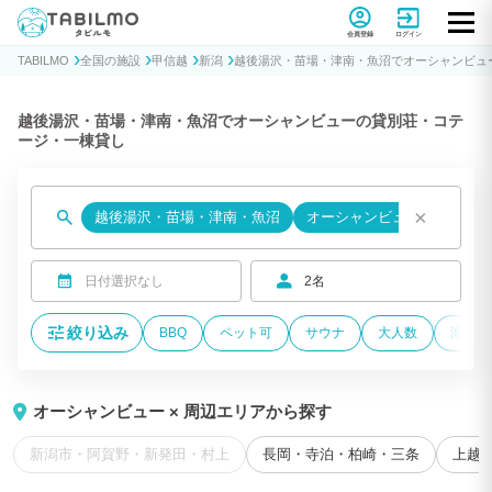
貸別荘コテージ・一棟貸し宿泊予約サイトTABILMO(タビルモ)
会員登録
ログイン
TABILMO
全国の施設
甲信越
新潟
越後湯沢・苗場・津南・魚沼でオーシャンビュ
越後湯沢・苗場・津南・魚沼でオーシャンビューの貸別荘・コテ
ージ・一棟貸し
×
越後湯沢・苗場・津南・魚沼
オーシャンビュー
日付選択なし
2名
絞り込み
BBQ
ペット可
サウナ
大人数
海が近
オーシャンビュー × 周辺エリアから探す
新潟市・阿賀野・新発田・村上
長岡・寺泊・柏崎・三条
上越