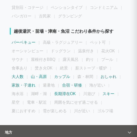
貸別荘・コテージ
ペンションタイプ
コンドミニアム
バンガロー
古民家
グランピング
越後湯沢・苗場・津南・魚沼 こだわり条件から探す
バーベキュー
高級・ラグジュアリー
ペット可
オーシャンビュー
ドッグラン
温泉付き
花火OK
サウナ
屋根付きBBQ
露天風呂
釣り
プール
食事あり
焚き火OK
絶景
薪ストーブ・暖炉
大人数
山・高原
カップル
森・林間
おしゃれ
家族・子連れ
避暑地
合宿・研修
海が近い
海水浴
湖畔・湖
長期滞在OK
川遊び
スキー
星空
電車・駅近
周囲を気にせず過ごせる
夏におすすめ
雪が楽しめる
川が近い
ゴルフ場
地方