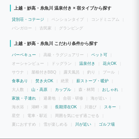
上越・妙高・糸魚川 温泉付き × 宿タイプから探す
貸別荘・コテージ
ペンションタイプ
コンドミニアム
バンガロー
古民家
グランピング
上越・妙高・糸魚川 こだわり条件から探す
バーベキュー
高級・ラグジュアリー
ペット可
オーシャンビュー
ドッグラン
温泉付き
花火OK
サウナ
屋根付きBBQ
露天風呂
釣り
プール
食事あり
焚き火OK
絶景
薪ストーブ・暖炉
大人数
山・高原
カップル
森・林間
おしゃれ
家族・子連れ
避暑地
合宿・研修
海が近い
海水浴
湖畔・湖
長期滞在OK
川遊び
スキー
星空
電車・駅近
周囲を気にせず過ごせる
夏におすすめ
雪が楽しめる
川が近い
ゴルフ場