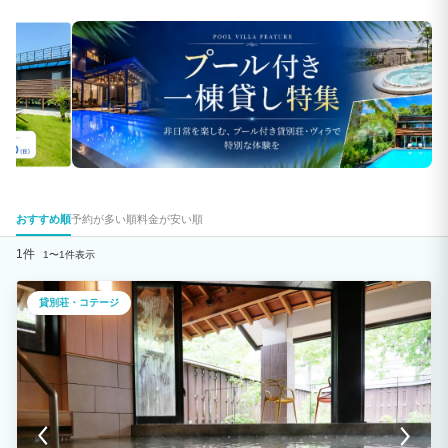
おすすめ順
予約が多い順
料金が安い順
1件
1〜1件表示
貸別荘・コテージ