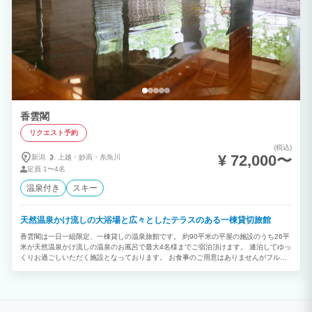
香雲閣
リクエスト予約
(税込)
¥ 72,000〜
新潟
上越・
妙高・
糸魚川
定員
1〜4名
温泉付き
スキー
天然温泉かけ流しの大浴場と広々としたテラスのある一棟貸切旅館
香雲閣は一日一組限定、一棟貸しの温泉旅館です。 約90平米の平屋の施設のうち26平
米が天然温泉かけ流しの温泉のお風呂で最大4名様までご宿泊頂けます。 連泊してゆっ
くりお過ごしいただく施設となっております。 お食事のご用意はありませんがフルキ
ッチンを備えており、お好きな時間にお好きなものをお召し上がりいただけます。 ま
た事前予約にて近隣の旅館でのお食事や当館が厳選した妙高市内の飲食店でのお夕食付
プランも可能です。 （詳しくはお問い合わせください）。 寝具備品の必要なお子様は
大人としてご予約ください。 添い寝のお子様など寝具や備品類が必要ない場合は4名様
以上になっても追加料金なしでご宿泊頂けます。（ご連絡は必要です）