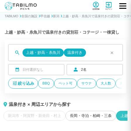
貸別荘コテージ・一棟貸し宿泊予約サイトTABILMO(タビルモ)
会員登録
ログイン
TABILMO
全国の施設
甲信越
新潟
上越・妙高・糸魚川で温泉付きの貸別荘・コテ
上越・妙高・糸魚川で温泉付きの貸別荘・コテージ・一棟貸し
×
上越・妙高・糸魚川
温泉付き
日付選択なし
2名
絞り込み
BBQ
ペット可
サウナ
大人数
海が近
温泉付き × 周辺エリアから探す
新潟市・阿賀野・新発田・村上
長岡・寺泊・柏崎・三条
上越