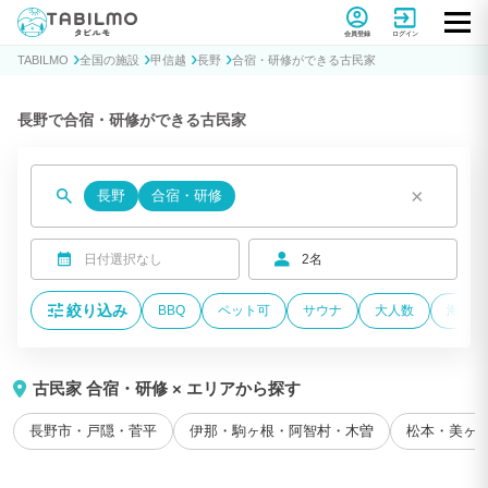
貸別荘コテージ・一棟貸し宿泊予約サイトTABILMO(タビルモ)
会員登録
ログイン
TABILMO
全国の施設
甲信越
長野
合宿・研修ができる古民家
長野で合宿・研修ができる古民家
×
長野
合宿・研修
日付選択なし
2名
絞り込み
BBQ
ペット可
サウナ
大人数
海が近
古民家 合宿・研修 × エリアから探す
長野市・戸隠・菅平
伊那・駒ヶ根・阿智村・木曽
松本・美ヶ