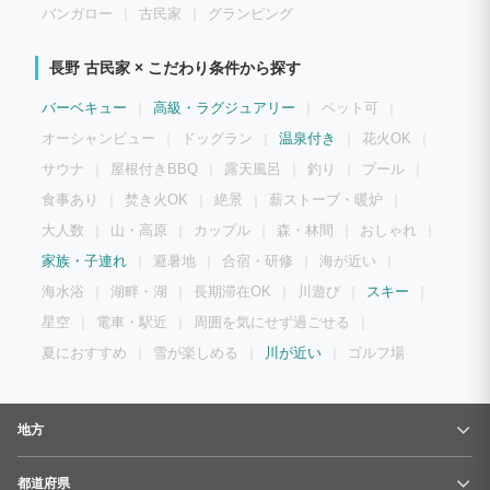
バンガロー
古民家
グランピング
長野 古民家 × こだわり条件から探す
バーベキュー
高級・ラグジュアリー
ペット可
オーシャンビュー
ドッグラン
温泉付き
花火OK
サウナ
屋根付きBBQ
露天風呂
釣り
プール
食事あり
焚き火OK
絶景
薪ストーブ・暖炉
大人数
山・高原
カップル
森・林間
おしゃれ
家族・子連れ
避暑地
合宿・研修
海が近い
海水浴
湖畔・湖
長期滞在OK
川遊び
スキー
星空
電車・駅近
周囲を気にせず過ごせる
夏におすすめ
雪が楽しめる
川が近い
ゴルフ場
地方
都道府県