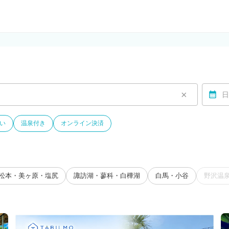
ルモ)
×
日
い
温泉付き
オンライン決済
松本・美ヶ原・塩尻
諏訪湖・蓼科・白樺湖
白馬・小谷
野沢温