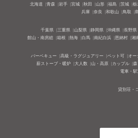
北海道
青森
岩手
宮城
秋田
山形
福島
茨城
栃
兵庫
奈良
和歌山
鳥取
千葉県
三重県
山梨県
静岡県
沖縄県
長野県
館山・南房総
箱根
熱海
白馬
南紀白浜
恩納村
湘
バーベキュー
高級・ラグジュアリー
ペット可
オー
薪ストーブ・暖炉
大人数
山・高原
カップル
森
電車・駅
貸別荘・