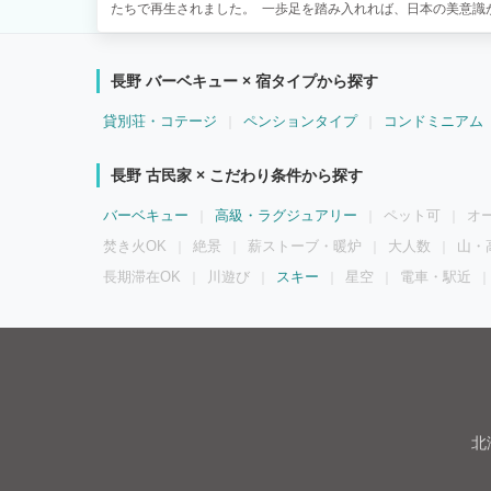
たちで再生されました。 一歩足を踏み入れれば、日本の美意識
久の時を刻んできた 堂々たる梁が印象的なリビングとダイニン
ぎ、開放感あふれる 寛ぎの空間が広がります。
長野 バーベキュー × 宿タイプから探す
貸別荘・コテージ
ペンションタイプ
コンドミニアム
長野 古民家 × こだわり条件から探す
バーベキュー
高級・ラグジュアリー
ペット可
オ
焚き火OK
絶景
薪ストーブ・暖炉
大人数
山・
長期滞在OK
川遊び
スキー
星空
電車・駅近
北