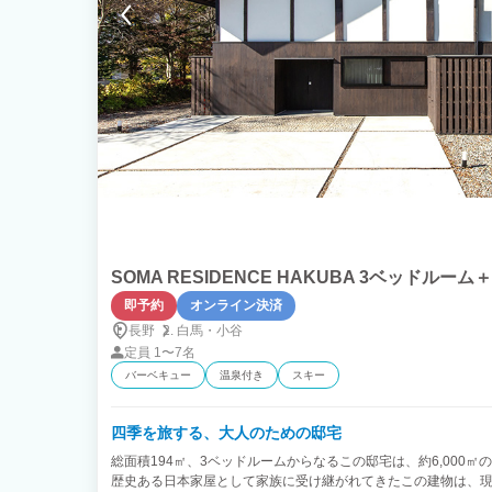
SOMA RESIDENCE HAKUBA 3ベッドルー
即予約
オンライン決済
長野
白馬・
小谷
定員
1〜7名
バーベキュー
温泉付き
スキー
四季を旅する、大人のための邸宅
総面積194㎡、3ベッドルームからなるこの邸宅は、約6,000㎡
歴史ある日本家屋として家族に受け継がれてきたこの建物は、現