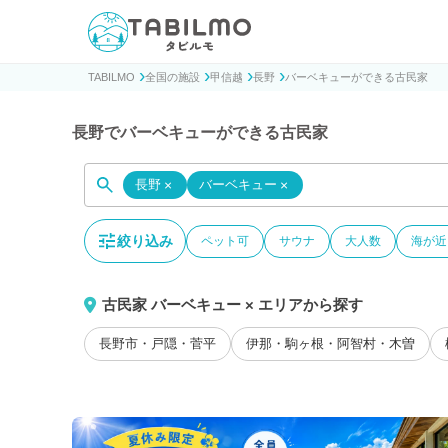
貸別荘コテージ・一棟貸し宿泊予約サイトTABILMO(タビ
TABILMO
全国の施設
甲信越
長野
バーベキューができる古民家
長野でバーベキューができる古民家
長野
×
バーベキュー
×
絞り込み
ペット可
サウナ
大人数
海が近
古民家 バーベキュー × エリアから探す
長野市・戸隠・菅平
伊那・駒ヶ根・阿智村・木曽