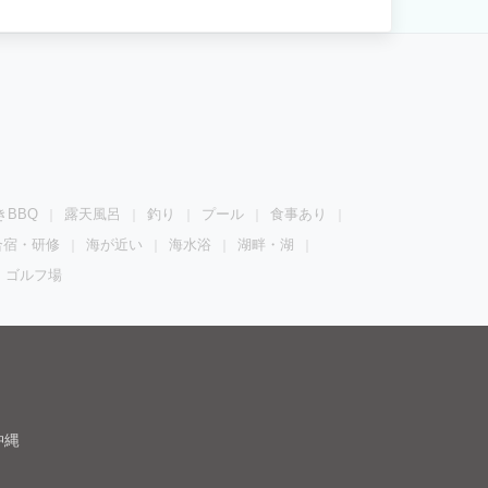
がります。
きBBQ
露天風呂
釣り
プール
食事あり
合宿・研修
海が近い
海水浴
湖畔・湖
ゴルフ場
沖縄