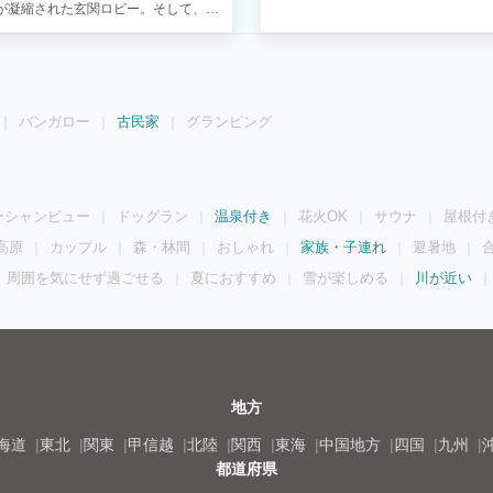
ぎ、開放感あふれる 寛ぎの空間が広
が凝縮された玄関ロビー。そして、悠
グには、四季折々の自然光が降り注
バンガロー
古民家
グランピング
ーシャンビュー
ドッグラン
温泉付き
花火OK
サウナ
屋根付
高原
カップル
森・林間
おしゃれ
家族・子連れ
避暑地
周囲を気にせず過ごせる
夏におすすめ
雪が楽しめる
川が近い
地方
海道
東北
関東
甲信越
北陸
関西
東海
中国地方
四国
九州
都道府県