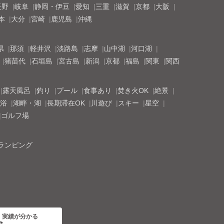
長野
岐阜
静岡・伊豆
愛知
三重
滋賀
京都
大阪
本
大分
宮崎
鹿児島
沖縄
県
那須
軽井沢
淡路島
志摩
山中湖
河口湖
猪苗代
石垣島
宮古島
新潟
京都
福島
関東
関西
露天風呂
釣り
プール
食事あり
焚き火OK
絶景
浴
湖畔・湖
長期滞在OK
川遊び
スキー
星空
ゴルフ場
ランピング
・実績が分かる