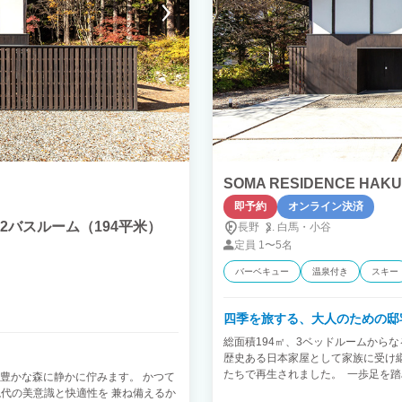
SOMA RESIDENCE H
即予約
オンライン決済
ム＋2バスルーム（194平米）
長野
白馬・
小谷
定員
1〜5名
バーベキュー
温泉付き
スキー
四季を旅する、大人のための邸
総面積194㎡、3ベッドルームからな
歴史ある日本家屋として家族に受け
たちで再生されました。 一歩足を
の豊かな森に静かに佇みます。 かつて
久の時を刻んできた 堂々たる梁が
代の美意識と快適性を 兼ね備えるか