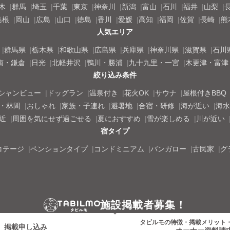
木
群馬
埼玉
千葉
東京
神奈川
新潟
富山
石川
福井
山梨
島根
岡山
広島
山口
徳島
香川
愛媛
高知
福岡
佐賀
長崎
熊
人気エリア
群馬県
栃木県
和歌山県
広島県
兵庫県
神奈川県
滋賀県
石川
南・鎌倉
日光
北軽井沢
鴨川・勝浦
九十九里・一宮
木更津・富津
絞り込み条件
シャンビュー
ドッグラン
温泉付き
花火OK
サウナ
屋根付きBBQ
・林間
おしゃれ
家族・子連れ
避暑地
合宿・研修
海が近い
海水
近
周囲を気にせず過ごせる
夏におすすめ
雪が楽しめる
川が近い
宿タイプ
コテージ
ペンションタイプ
コンドミニアム
バンガロー
古民家
グ
施設掲載者募集！
タビルモの特徴・掲載メリット
掲載申し込み