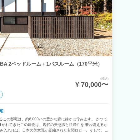
AKUBA 2ベッドルーム＋1バスルーム（170平米）
(税込)
¥ 70,000〜
宅
るこの邸宅は、約6,000㎡の豊かな森に静かに佇みます。 かつて
継がれてきたこの建物は、現代の美意識と快適性を 兼ね備えるか
踏み入れれば、日本の美意識が凝縮された玄関ロビー。そして、悠
印象的なリビングとダイニングには、四季折々の自然光が降り注