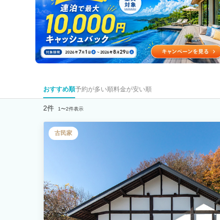
おすすめ順
予約が多い順
料金が安い順
2件
1〜2件表示
古民家