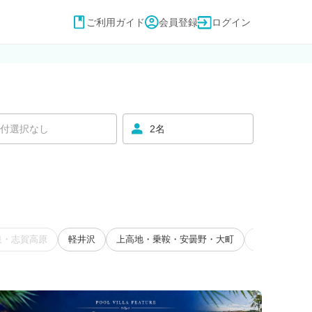
ご利用ガイド
会員登録
ログイン
付選択なし
2名
泉・志賀高原
軽井沢
上高地・乗鞍・安曇野・大町
佐久・小諸・