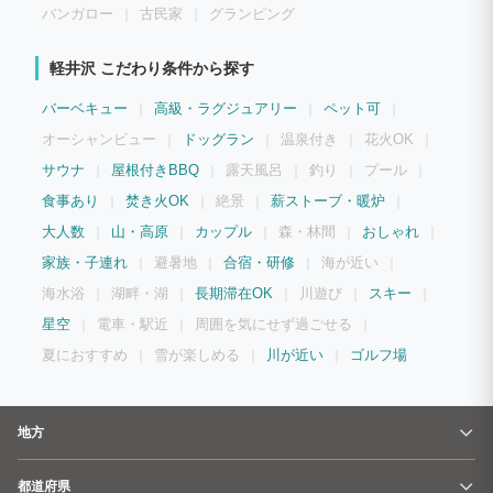
バンガロー
古民家
グランピング
軽井沢 こだわり条件から探す
バーベキュー
高級・ラグジュアリー
ペット可
オーシャンビュー
ドッグラン
温泉付き
花火OK
サウナ
屋根付きBBQ
露天風呂
釣り
プール
食事あり
焚き火OK
絶景
薪ストーブ・暖炉
大人数
山・高原
カップル
森・林間
おしゃれ
家族・子連れ
避暑地
合宿・研修
海が近い
海水浴
湖畔・湖
長期滞在OK
川遊び
スキー
星空
電車・駅近
周囲を気にせず過ごせる
夏におすすめ
雪が楽しめる
川が近い
ゴルフ場
地方
都道府県