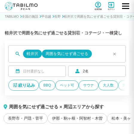
貸別荘コテージ・一棟貸し宿泊予約サイトTABILMO(タビルモ)
会員登録
ログイン
TABILMO
全国の施設
甲信越
長野
軽井沢で周囲を気にせず過ごせる貸別荘・コテ
軽井沢で周囲を気にせず過ごせる貸別荘・コテージ・一棟貸し
×
軽井沢
周囲を気にせず過ごせる
日付選択なし
2名
絞り込み
BBQ
ペット可
サウナ
大人数
海が近
周囲を気にせず過ごせる × 周辺エリアから探す
長野市・戸隠・菅平
伊那・駒ヶ根・阿智村・木曽
松本・美ヶ