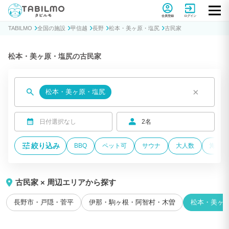
貸別荘コテージ・一棟貸し宿泊予約サイトTABILMO(タビルモ)
会員登録
ログイン
TABILMO
全国の施設
甲信越
長野
松本・美ヶ原・塩尻
古民家
松本・美ヶ原・塩尻の古民家
×
松本・美ヶ原・塩尻
日付選択なし
2名
絞り込み
BBQ
ペット可
サウナ
大人数
海が近
古民家 × 周辺エリアから探す
長野市・戸隠・菅平
伊那・駒ヶ根・阿智村・木曽
松本・美ヶ