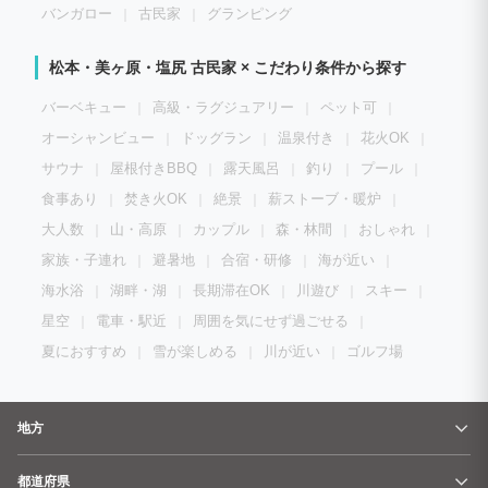
バンガロー
古民家
グランピング
松本・美ヶ原・塩尻 古民家 × こだわり条件から探す
バーベキュー
高級・ラグジュアリー
ペット可
オーシャンビュー
ドッグラン
温泉付き
花火OK
サウナ
屋根付きBBQ
露天風呂
釣り
プール
食事あり
焚き火OK
絶景
薪ストーブ・暖炉
大人数
山・高原
カップル
森・林間
おしゃれ
家族・子連れ
避暑地
合宿・研修
海が近い
海水浴
湖畔・湖
長期滞在OK
川遊び
スキー
星空
電車・駅近
周囲を気にせず過ごせる
夏におすすめ
雪が楽しめる
川が近い
ゴルフ場
地方
都道府県