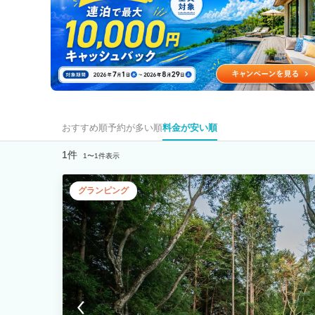
おすすめ順
予約が多い順
料金が安い順
1件
1〜1件表示
グランピング