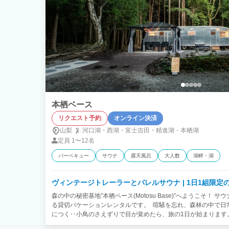
本栖ベース
リクエスト予約
オンライン決済
山梨
河口湖・
西湖・
富士吉田・
精進湖・
本栖湖
定員
1〜12名
バーベキュー
サウナ
露天風呂
大人数
湖畔・湖
ヴィンテージトレーラーとバレルサウナ |
森の中の秘密基地”本栖ベース(Motosu Base)”へようこそ！
る貸切バケーションレンタルです。 喧騒を忘れ、森林の中で日
につく‥小鳥のさえずりで目が覚めたら、旅の1日が始まります。
ーは、航空機のエグゼクティブメーカーであったSPARTAN社