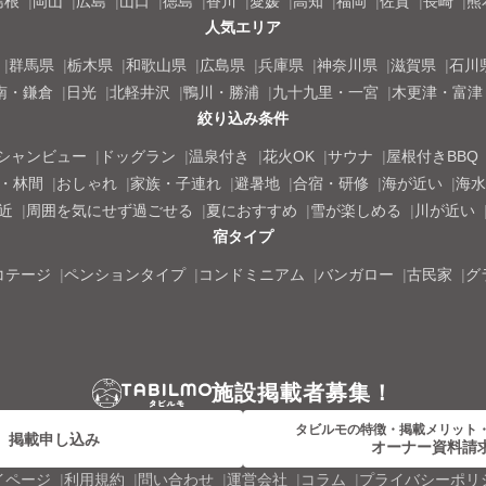
島根
岡山
広島
山口
徳島
香川
愛媛
高知
福岡
佐賀
長崎
熊
人気エリア
群馬県
栃木県
和歌山県
広島県
兵庫県
神奈川県
滋賀県
石川
南・鎌倉
日光
北軽井沢
鴨川・勝浦
九十九里・一宮
木更津・富津
絞り込み条件
シャンビュー
ドッグラン
温泉付き
花火OK
サウナ
屋根付きBBQ
・林間
おしゃれ
家族・子連れ
避暑地
合宿・研修
海が近い
海水
近
周囲を気にせず過ごせる
夏におすすめ
雪が楽しめる
川が近い
宿タイプ
コテージ
ペンションタイプ
コンドミニアム
バンガロー
古民家
グ
施設掲載者募集！
タビルモの特徴・掲載メリット
掲載申し込み
オーナー資料請
イページ
利用規約
問い合わせ
運営会社
コラム
プライバシーポリ