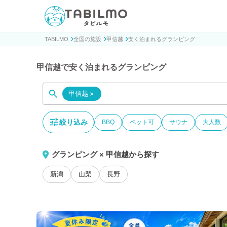
貸別荘コテージ・一棟貸し宿泊予約サイトTABILMO(タビ
TABILMO
全国の施設
甲信越
安く泊まれるグランピング
甲信越で安く泊まれるグランピング
甲信越
×
絞り込み
BBQ
ペット可
サウナ
大人数
グランピング × 甲信越から探す
新潟
山梨
長野