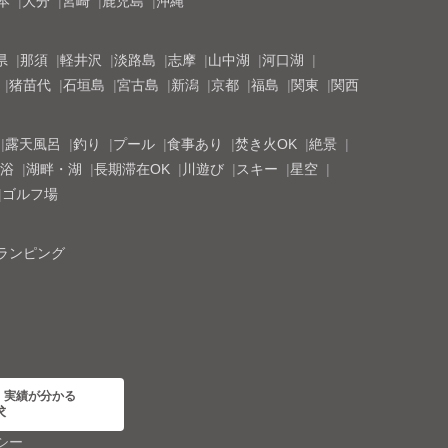
本
大分
宮崎
鹿児島
沖縄
県
那須
軽井沢
淡路島
志摩
山中湖
河口湖
猪苗代
石垣島
宮古島
新潟
京都
福島
関東
関西
露天風呂
釣り
プール
食事あり
焚き火OK
絶景
浴
湖畔・湖
長期滞在OK
川遊び
スキー
星空
ゴルフ場
ランピング
・実績が分かる
求
シー