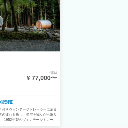
(税込)
¥ 77,000〜
 1日1組限定の貸別荘
 サウナ付きヴィンテージトレーラーに泊ま
常の疲れを癒し、星空を観ながら眠り
 1952年製のヴィンテージトレーラ
のスパルタネット。 室内は森との調和