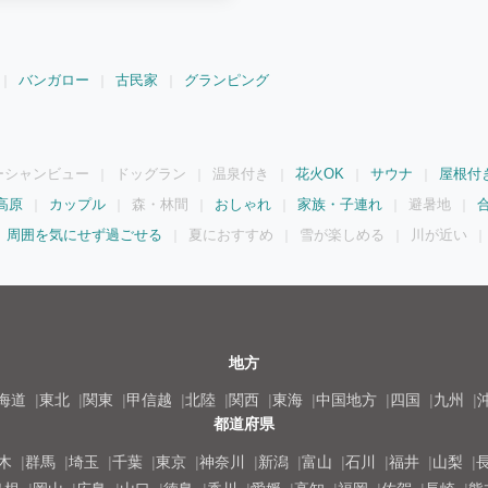
リストアされており、快適にお過ごし
グで淹れたての珈琲やワインを飲み、
明度の高い本栖湖でSUPやカヌーの体
栖ベースは、ご宿泊者様にプライベー
バンガロー
古民家
グランピング
います。あえて大きな看板は設置せず
しみいただけるよう、ご予約者にのみ
6名までは同額です。 6名を超えた場
込の場合：12名（トレーラーハウス内の6
ので、すべてのエリアをご利用できま
ーシャンビュー
ドッグラン
温泉付き
花火OK
サウナ
屋根付
高原
カップル
森・林間
おしゃれ
家族・子連れ
避暑地
周囲を気にせず過ごせる
夏におすすめ
雪が楽しめる
川が近い
地方
海道
東北
関東
甲信越
北陸
関西
東海
中国地方
四国
九州
都道府県
木
群馬
埼玉
千葉
東京
神奈川
新潟
富山
石川
福井
山梨