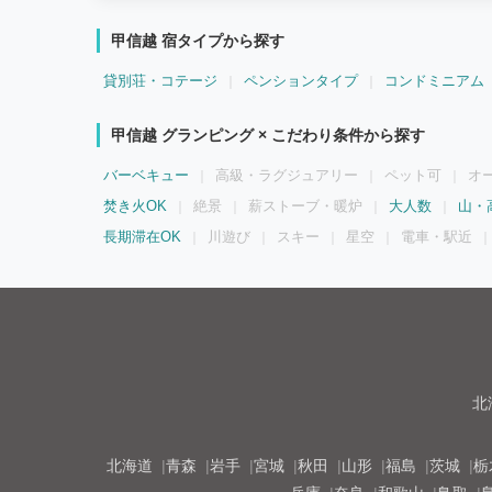
を考えて木を基調としたアメリカヴィンテージスタイルにフル
頂けます。 サウナで整った後は、広々としたアウトドアリビン
甲信越 宿タイプから探す
家族や仲間とBBQを楽しみましょう。 富士五湖の中でも特に透
験も◎ゆっくりと流れる非日常の時間をお過ごしください。 本
貸別荘・コテージ
ペンションタイプ
コンドミニアム
トな空間をお楽しみいただくため、隔離された別荘地内にござ
ナビでは表示されない場所にあります。 隠れ家への道中もお楽
アクセスの詳細をお教えしております。 ◆料金 一室料金です。
甲信越 グランピング × こだわり条件から探す
合、+1,500円/1名 ◆定員 トレーラーハウス：6名 テント持
名を含む） ※テントは2張までです。 ◆部屋・設備 貸切りな
バーベキュー
高級・ラグジュアリー
ペット可
オ
す。 倉庫内のみ立入不可となっております。
焚き火OK
絶景
薪ストーブ・暖炉
大人数
山・
長期滞在OK
川遊び
スキー
星空
電車・駅近
北
北海道
青森
岩手
宮城
秋田
山形
福島
茨城
栃