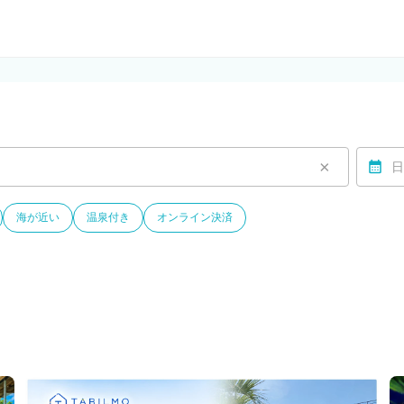
ルモ)
×
日
海が近い
温泉付き
オンライン決済