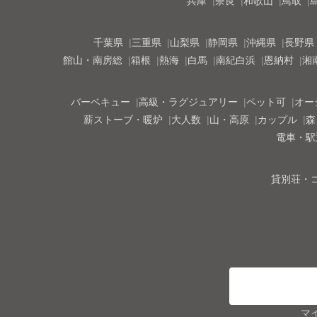
兵庫
奈良
和歌山
鳥取
千葉県
三重県
山梨県
静岡県
沖縄県
長野県
館山・南房総
箱根
熱海
白馬
南紀白浜
恩納村
湘
バーベキュー
高級・ラグジュアリー
ペット可
オー
薪ストーブ・暖炉
大人数
山・高原
カップル
森
電車・駅
貸別荘・
マ