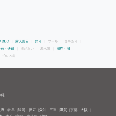
きBBQ
露天風呂
釣り
プール
食事あり
合宿・研修
海が近い
海水浴
湖畔・湖
ゴルフ場
沖縄
長野
岐阜
静岡・伊豆
愛知
三重
滋賀
京都
大阪