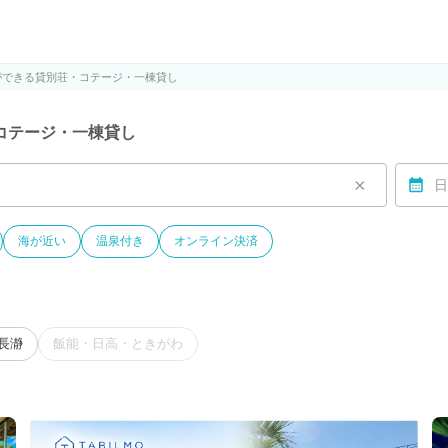
ルモ)
ができる貸別荘・コテージ・一棟貸し
コテージ・一棟貸し
×
日
海が近い
温泉付き
オンライン決済
長瀞
飯能・日高・ときがわ