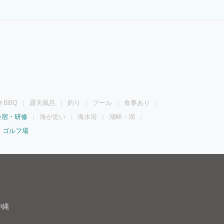
きBBQ
露天風呂
釣り
プール
食事あり
合宿・研修
海が近い
海水浴
湖畔・湖
ゴルフ場
沖縄