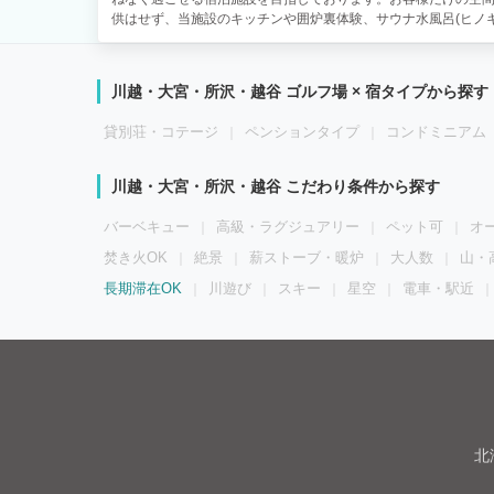
供はせず、当施設のキッチンや囲炉裏体験、サウナ水風呂(ヒノ
ティビティを楽しんでいただけますよう、様々なアイテムもご
が、非常に風通しの良い空気感ではございます。利用される全
す。 1階和室 ■広さ：約30平米 ■客室数：1室 ※全室禁煙（
川越・大宮・所沢・越谷 ゴルフ場 × 宿タイプから探す
キッチン、独立洗面所 2階洋室 ■広さ：約30平米 ■客室数：
■小学生未満の幼児は人数に含みません■ ■スタッフ不在の完全貸切
貸別荘・コテージ
ペンションタイプ
コンドミニアム
【其の１】 築100年以上の古民家で宿泊体験。 昔ながらの設
す。 【其の２】 ■囲炉裏■ おつまみを炙る、又は暖をとる目的
点から、必ず消火をお願いします。 ※匂いや油が発生する焼き肉
川越・大宮・所沢・越谷 こだわり条件から探す
サウナ＆ヒノキ風呂(水風呂)■ 一人用 ～最大65度 タイマー
意。 ※必ず水着着用でご利用ください。(水着はご持参くださいませ
バーベキュー
高級・ラグジュアリー
ペット可
オ
チンが自由に使えます ・コンロ、冷蔵庫、炊飯器、電子レンジ
ト、鍋、フライパン、包丁、まな板 ・他食器類一式 【其の５】 
焚き火OK
絶景
薪ストーブ・暖炉
大人数
山・
ムも盛りだくさん】 ・ミニビリヤード台・ミニ卓球・ミニホッ
長期滞在OK
川遊び
スキー
星空
電車・駅近
で映画見放題 ※Amazonファイヤースティック完備で、プライム
来ます。 ※プレーステーション等のゲーム機、ソフトもご用意し
ス■ ・高速Wi-Fi完備 ・喫煙所スペース有 【ご注意】 ・館内
場までの道幅は大変狭くなっており、途中に隣地との境界に支柱
2000mm以下の普通車及び軽自動車は通過及び駐車場利用可能
いませ。 ※近隣コインPA情報は公式HPアクセス欄をご確認ください
線 的場駅・・・徒歩約5分 スーパー（ベルク）・・・徒歩約1
ン）・・・徒歩約4分 ホームセンター・・・徒歩約16分
北