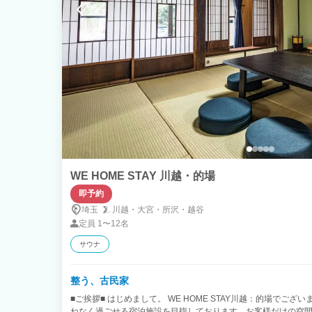
WE HOME STAY 川越・的場
即予約
埼玉
川越・
大宮・
所沢・
越谷
定員
1〜12名
サウナ
整う、古民家
■ご挨拶■ はじめまして。 WE HOME STAY川越：的場でご
ねなく過ごせる宿泊施設を目指しております。お客様だけの空