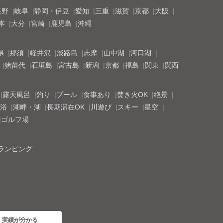
長野
岐阜
静岡・伊豆
愛知
三重
滋賀
京都
大阪
本
大分
宮崎
鹿児島
沖縄
県
那須
軽井沢
淡路島
志摩
山中湖
河口湖
猪苗代
石垣島
宮古島
新潟
京都
福島
関東
関西
露天風呂
釣り
プール
食事あり
焚き火OK
絶景
浴
湖畔・湖
長期滞在OK
川遊び
スキー
星空
ゴルフ場
ランピング
・実績が分かる