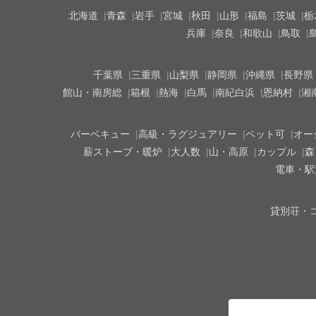
北海道
青森
岩手
宮城
秋田
山形
福島
茨城
栃
兵庫
奈良
和歌山
鳥取
千葉県
三重県
山梨県
静岡県
沖縄県
長野県
館山・南房総
箱根
熱海
白馬
南紀白浜
恩納村
湘
バーベキュー
高級・ラグジュアリー
ペット可
オー
薪ストーブ・暖炉
大人数
山・高原
カップル
森
電車・駅
貸別荘・