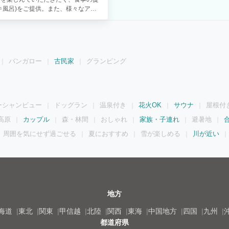
キ風呂)をご提供。また、様々なアク
用意しております。施設は簡素です
ての方にとって良き場となれば幸いで
別途、喫煙所あり） ※トイレ、浴室、
1室 ※全室禁煙（別途、喫煙所あり）
となります■ ■■■当館の自慢■■■
バンガロー
古民家
グランピング
備を生かし、リニューアルしておりま
のみでご利用ください。 火災予防の観
等は禁止です。 【其の３】 ■低温
式 古民家らしくヒノキの水風呂もご用
。) 【其の４】 ■キッチン■ キッ
ーシャンビュー
ドッグラン
温泉付き
花火OK
サウナ
屋根付
、オーブントースター ・ホットプレー
■2Fプレイルーム■ 【遊べるアイテ
高原
カップル
森・林間
おしゃれ
家族・子連れ
避暑地
ケー・ボードゲーム ・プロジェクター
周囲を気にせず過ごせる
夏におすすめ
雪が楽しめる
川が近い
ビデオ、YouTube等を自由に視聴出
ております。 【其の６】 ■サービ
着のご用意はございません。 ・当館駐車
が設置されております。 車幅
ですが、十分に注意してお越しくださ
ませ。 □□□周辺情報□□□ JR川越
3分 コンビニ（セブンイレブ
地方
海道
東北
関東
甲信越
北陸
関西
東海
中国地方
四国
九州
都道府県