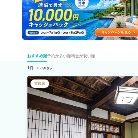
おすすめ順
予約が多い順
料金が安い順
1件
1〜1件表示
古民家