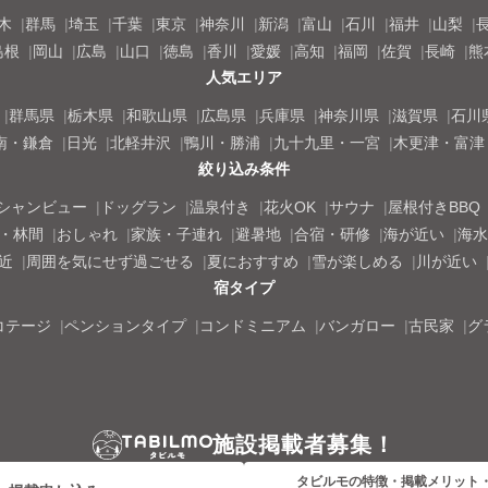
木
群馬
埼玉
千葉
東京
神奈川
新潟
富山
石川
福井
山梨
島根
岡山
広島
山口
徳島
香川
愛媛
高知
福岡
佐賀
長崎
熊
人気エリア
群馬県
栃木県
和歌山県
広島県
兵庫県
神奈川県
滋賀県
石川
南・鎌倉
日光
北軽井沢
鴨川・勝浦
九十九里・一宮
木更津・富津
絞り込み条件
シャンビュー
ドッグラン
温泉付き
花火OK
サウナ
屋根付きBBQ
・林間
おしゃれ
家族・子連れ
避暑地
合宿・研修
海が近い
海水
近
周囲を気にせず過ごせる
夏におすすめ
雪が楽しめる
川が近い
宿タイプ
コテージ
ペンションタイプ
コンドミニアム
バンガロー
古民家
グ
施設掲載者募集！
タビルモの特徴・掲載メリット