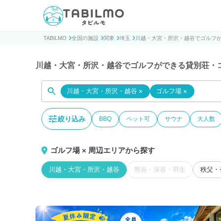
貸別荘コテージ・一棟貸し宿泊予約サイトTABILMO(タビ
TABILMO
全国の施設
関東
埼玉
川越・大宮・所沢・越谷でゴルフ
川越・大宮・所沢・越谷でゴルフができる貸別荘・
川越・大宮・所沢・越谷
×
ゴルフ場
×
絞り込み
BBQ
ペット可
サウナ
大人数
ゴルフ場 × 周辺エリアから探す
川越・大宮・所沢・越谷
熊谷・深谷・羽生
秩父・